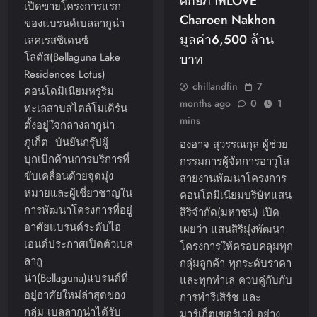
ศักยภาพLOVE
เปิดขายโครงการแรก
Charoen Nakhon
ของแบรนด์เบลลากูน่า
มูลค่า6,500 ล้าน
เลคเรสซิเดนซ์
โลตัส(Bellaguna Lake
บาท
Residences Lotus)
chillandfin
7
คอนโดมิเนียมหรูริม
months ago
0
1
ทะเลสาบสไตล์โมเดิร์น
mins
ตั้งอยู่ใจกลางลากูน่า
ภูเก็ต บันยันกรุ๊ปผู้
องอาจ สุวรรณกุล ผู้ช่วย
บุกเบิกด้านการบริการที่
กรรมการผู้จัดการอาวุโส
ขับเคลื่อนด้วยจุดมุ่ง
สายงานพัฒนาโครงการ
หมายและผู้เชี่ยวชาญใน
คอนโดมิเนียมบริษัทแสน
การพัฒนาโครงการที่อยู่
สิริจำกัด(มหาชน) เปิด
อาศัยแบรนด์ระดับไฮ
เผยว่า แสนสิริมุ่งพัฒนา
เอนด์ประกาศเปิดตัวเบล
โครงการให้ครอบคลุมทุก
ลากู
กลุ่มลูกค้า ทุกระดับราคา
น่า(Bellaguna)แบรนด์ที่
และทุกทำเล ควบคู่กับกับ
อยู่อาศัยใหม่ล่าสุดของ
การทำรีเสิร์ช และ
กลุ่ม เบลลากูน่าได้รับ
มาร์เก็ตเซอร์เวย์ อย่าง