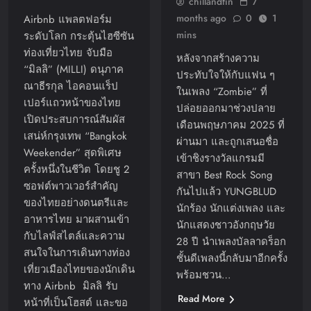
chillandfin
7
months ago
0
1
Airbnb แพลตฟอร์ม
mins
ระดับโลก กระตุ้นไฮซีซัน
ท่องเที่ยวไทย จับมือ
หลังจากสร้างความ
“มิลลิ” (MILLI) ดนุภาค
ประทับใจให้กับแฟน ๆ
ณาธีรกุล ไอคอนแร็ป
ในเพลง “Zombie” ที่
เปอร์แถวหน้าของไทย
ปล่อยออกมาช่วงปลาย
เปิดประสบการณ์สัมผัส
เดือนพฤษภาคม 2025 ที่
เสน่ห์กรุงเทพ “Bangkok
ผ่านมา และถูกเสนอชื่อ
Weekender” สุดพิเศษ
เข้าชิงรางวัลแกรมมี
ครั้งหนึ่งในชีวิต โดยชู 2
สาขา Best Rock Song
ซอฟต์พาวเวอร์สำคัญ
กันไปแล้ว YUNGBLUD
ของไทยอย่างดนตรีและ
นักร้อง นักแต่งเพลง และ
อาหารไทย มาผสานเข้า
นักแสดงชาวอังกฤษวัย
กับไลฟ์สไตล์และความ
28 ปี นำเพลงบัลลาดร็อก
สนใจในการเดินทางท่อง
ชั้นดีเพลงนี้กลับมาอีกครั้ง
เที่ยวเมืองไทยของนักเดิน
พร้อมชวน…
ทาง Airbnb มิลลิ รับ
Read More
หน้าที่เป็นโฮสต์ และขอ