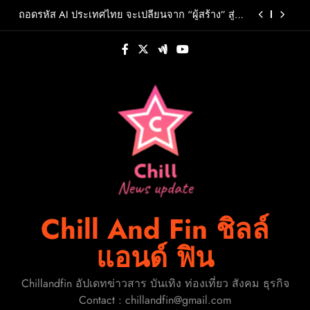
Skip
ตนที่เป็นเอกลักษณ์ของตัวเอง
ถอดรหัส AI ประเทศไทย จะเปลี่ยนจาก “ผู้สร้าง” สู่
to
“ผู้นำ” ได้อย่างไร?
content
OMODA & JAECOO ประกาศทิศทางธุรกิจครึ่งปีหลัง
ชูกลยุทธ์การเป็น REEV Pioneer ในตลาดไทยพร้อม
ต่อยอดความสำเร็จครึ่งปีแรกด้วยแคมเปญ “Right
F.HERO จับมือเกิร์ลกรุ๊ปมาเลเซีย DOLLA ส่งซิงเกิล
Deal, Right Now”
ใหม่สุดสตรอง “G.O.A.T”รวมพลังสองศิลปินแถวหน้า
สร้างปรากฏการณ์ใหม่แห่งวงการเพลงอาเซียน
WHIB กลับมาสร้างสีสันรับซัมเมอร์ กับมินิอัลบั้มชุดที่
2 CHERRY PIEพร้อมออกเดินทางค้นหาสีสันที่เป็นตัว
ตนที่เป็นเอกลักษณ์ของตัวเอง
ถอดรหัส AI ประเทศไทย จะเปลี่ยนจาก “ผู้สร้าง” สู่
“ผู้นำ” ได้อย่างไร?
OMODA & JAECOO ประกาศทิศทางธุรกิจครึ่งปีหลัง
ชูกลยุทธ์การเป็น REEV Pioneer ในตลาดไทยพร้อม
ต่อยอดความสำเร็จครึ่งปีแรกด้วยแคมเปญ “Right
Deal, Right Now”
Chill And Fin ชิลล์
แอนด์ ฟิน
Chillandfin อัปเดทข่าวสาร บันเทิง ท่องเที่ยว สังคม ธุรกิจ
Contact : chillandfin@gmail.com