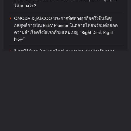
ได้อย่างไร?
OMODA & JAECOO ประกาศทิศทางธุรกิจครึ่งปีหลังชู
กลยุทธ์การเป็น REEV Pioneer ในตลาดไทยพร้อมต่อยอด
ความสำเร็จครึ่งปีแรกด้วยแคมเปญ “Right Deal, Right
Now”
วีเอสทีอีซีเอส (ประเทศไทย) ส่งมอบกระเป๋านักเรียนจาก
พลาสติกรีไซเคิล ให้โรงเรียนในชุมชนรอบองค์กรภายใต้
โครงการ “VST ECS Recycle for Change ขวดของเรา…
กระเป๋าของน้อง”
Recent Comments
JosephMof
on
“Golden” สร้างตำนานไม่หยุด คว้าอันดับ 1
Billboard Hot 100 + ทำลายสถิติ Perfect All-Kill ที่เกาหลี
ครองใจทุกเพศทุกวัยทั่วโลก ศิลปิน + ครีเอเตอร์แห่ทำคลิป
อย่างต่อเนื่อง