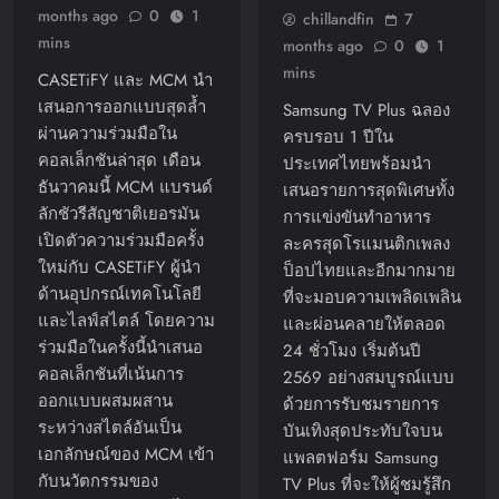
months ago
0
1
chillandfin
7
mins
months ago
0
1
mins
CASETiFY และ MCM นำ
เสนอการออกแบบสุดล้ำ
Samsung TV Plus ฉลอง
ผ่านความร่วมมือใน
ครบรอบ 1 ปีใน
คอลเล็กชันล่าสุด เดือน
ประเทศไทยพร้อมนำ
ธันวาคมนี้ MCM แบรนด์
เสนอรายการสุดพิเศษทั้ง
ลักชัวรีสัญชาติเยอรมัน
การแข่งขันทำอาหาร
เปิดตัวความร่วมมือครั้ง
ละครสุดโรแมนติกเพลง
ใหม่กับ CASETiFY ผู้นำ
ป็อปไทยและอีกมากมาย
ด้านอุปกรณ์เทคโนโลยี
ที่จะมอบความเพลิดเพลิน
และไลฟ์สไตล์ โดยความ
และผ่อนคลายให้ตลอด
ร่วมมือในครั้งนี้นำเสนอ
24 ชั่วโมง เริ่มต้นปี
คอลเล็กชันที่เน้นการ
2569 อย่างสมบูรณ์แบบ
ออกแบบผสมผสาน
ด้วยการรับชมรายการ
ระหว่างสไตล์อันเป็น
บันเทิงสุดประทับใจบน
เอกลักษณ์ของ MCM เข้า
แพลตฟอร์ม Samsung
กับนวัตกรรมของ
TV Plus ที่จะให้ผู้ชมรู้สึก