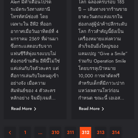
Alert มีคำเตือนโปรด
โลก ฉลองครบรอบ 185
ระมัดระวังทางสถานี
ปี – เส้นทางจากร้านขาย
โทรทัศน์ช่อง8 โดย
ยาตะวันตกแห่งแรกใน
เฉพาะใน อีพี2 ที่ออก
ฮ่องกงสู่ผู้นำค้าปลีกระดับ
อากาศเมื่อวันอาทิตย์ที่ 4
โลก ก้าวสำคัญนี้ยังเป็น
มกราคม 2569 ที่ผ่านมา
เครื่องหมายแห่งความ
ซึ่งกระแสตอบรับจาก
สำเร็จอันยิ่งใหญ่ของ
แฟนซีรีส์พุ่งแรงแบบไม่
แคมเปญ “Give a Smile”
ต้องรอข้ามคืน อีพีนี้ไม่ใช่
ร่วมกับ Operation Smile
แค่เล่นกับใจตัวละคร แต่
โดยบรรลุเป้าหมาย
คือการเล่นกับใจคนดูเข้า
10,000 การผ่าตัดฟรี
อย่างจัง เมื่อความ
สำหรับเด็กที่มีภาวะปาก
สัมพันธ์ของ 4 ตัวละคร
แหว่งเพดานโหว่ก่อน
หลักอย่าง จิมมี่(เจมส์…
กำหนด ขณะนี้ เอเอส…
Read More
Read More
1
…
310
311
312
313
314