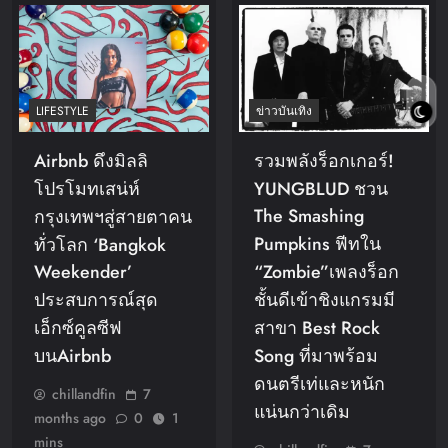
LIFESTYLE
ข่าวบันเทิง
Airbnb ดึงมิลลิ
รวมพลังร็อกเกอร์!
โปรโมทเสน่ห์
YUNGBLUD ชวน
The Smashing
กรุงเทพฯสู่สายตาคน
Pumpkins ฟีทใน
ทั่วโลก ‘Bangkok
Weekender’
“Zombie”เพลงร็อก
ประสบการณ์สุด
ชั้นดีเข้าชิงแกรมมี
เอ็กซ์คูลซีฟ
สาขา Best Rock
บนAirbnb
Song ที่มาพร้อม
ดนตรีเท่และหนัก
chillandfin
7
แน่นกว่าเดิม
months ago
0
1
mins