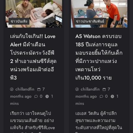
ข่าวบันเทิง
ข่าวประชาสัมพันธ์
เล่นกับใจเกิน!! Love
AS Watson ครบรอบ
Alert มีคำเตือน
185 ปีแห่งการดูแล
โปรดระมัดระวังอีพี
มอบรอยยิ้มให้กับเด็ก
2 ทำเอาแฟนซีรีส์สุด
ที่มีภาวะปากแหว่ง
หน่วงพร้อมเฝ้าต่ออี
เพดานโหว่
พี3
เกิน10,000 ราย
chillandfin
7
chillandfin
7
months ago
0
1
months ago
0
1
mins
mins
เรียกว่า เอาใจคนดูไป
เอเอส วัตสัน ผู้ค้าปลีก
แขวนบนเส้นด้าย อย่าง
สุขภาพและความงาม
แท้จริง สำหรับซีรีส์Love
ระดับสากลที่ใหญ่ที่สุดใน