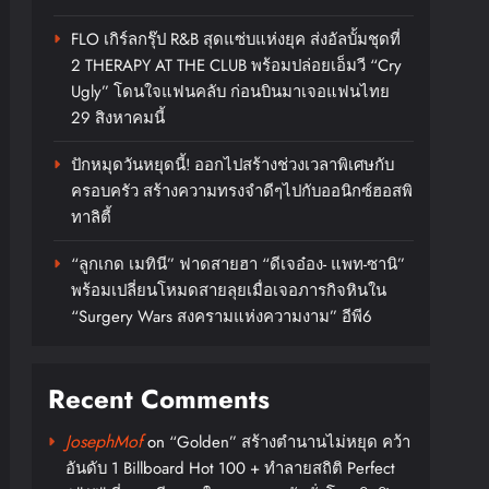
FLO เกิร์ลกรุ๊ป R&B สุดแซ่บแห่งยุค ส่งอัลบั้มชุดที่
2 THERAPY AT THE CLUB พร้อมปล่อยเอ็มวี “Cry
Ugly” โดนใจแฟนคลับ ก่อนบินมาเจอแฟนไทย
29 สิงหาคมนี้
ปักหมุดวันหยุดนี้! ออกไปสร้างช่วงเวลาพิเศษกับ
ครอบครัว สร้างความทรงจำดีๆไปกับออนิกซ์ฮอสพิ
ทาลิตี้
“ลูกเกด เมทินี” ฟาดสายฮา “ดีเจอ๋อง- แพท-ซานิ”
พร้อมเปลี่ยนโหมดสายลุยเมื่อเจอภารกิจหินใน
“Surgery Wars สงครามแห่งความงาม” อีพี6
Recent Comments
JosephMof
on
“Golden” สร้างตำนานไม่หยุด คว้า
อันดับ 1 Billboard Hot 100 + ทำลายสถิติ Perfect