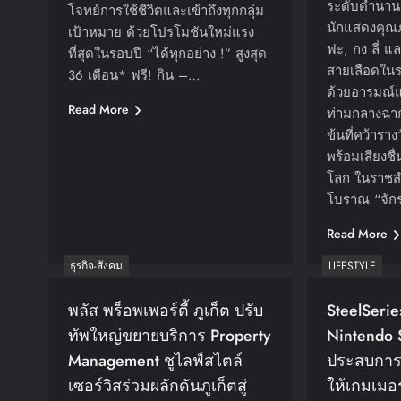
ระดับตำนาน 
โจทย์การใช้ชีวิตและเข้าถึงทุกกลุ่ม
นักแสดงคุณภ
เป้าหมาย ด้วยโปรโมชันใหม่แรง
ฟะ, กง ลี่ แ
ที่สุดในรอบปี “ได้ทุกอย่าง !” สูงสุด
สายเลือดในร
36 เดือน* ฟรี! กิน –…
ด้วยอารมณ์แล
Read More
ท่ามกลางฉา
ข้นที่คว้าร
พร้อมเสียงชื
โลก ในราชสำ
โบราณ “จัก
Read More
ธุรกิจ-สังคม
LIFESTYLE
พลัส พร็อพเพอร์ตี้ ภูเก็ต ปรับ
SteelSeri
ทัพใหญ่ขยายบริการ Property
Nintendo 
Management ชูไลฟ์สไตล์
ประสบการณ์
เซอร์วิสร่วมผลักดันภูเก็ตสู่
ให้เกมเมอร