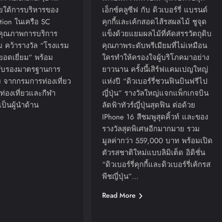
ยใต้การบริหารของ
เอ็กซ์คลูซีฟ กับ ดิวเบอร์รี่ แบรนด์
tion ในเครือ SC
คุกกี้และเค้กสอดไส้รสผลไม้ ชูจุด
ำคุณภาพการบริการ
แข็งด้วยแยมผลไม้ที่คัดสรรวัตถุดิบ
ยม คว้ารางวัล “โรงแรม
คุณภาพระดับพรีเมียมที่ไม่เหมือน
ยอดเยี่ยม” พร้อม
ใครทำให้ครองใจผู้บริโภคมาอย่าง
ยรับรองมาตรฐานการ
ยาวนาน ครั้งนี้เสิร์ฟแคมเปญใหญ่
ย จากกรมการท่องเที่ยว
แห่งปี “ดิวเบอร์รี่ชวนฟินบินฟรีไป
่องเที่ยวและกีฬา
ญี่ปุ่น” รางวัลใหญ่แจกแพ็กเกจบิน
ป็นผู้นำด้าน
ลัดฟ้าทัวร์ญี่ปุ่นสุดฟิน ต่อด้วย
IPhone 16 สีชมพูสุดคิ้วท์ และของ
รางวัลสุดพิเศษอีกมากมาย รวม
มูลค่ากว่า 559,000 บาท พร้อมเปิด
ตัวรสชาติใหม่แบบลิมิเต็ด อิดิชั่น
“ดิวเบอร์รี่คุกกี้และดิวเบอร์รี่เค้กรส
พีชญี่ปุ่น”…
Read More