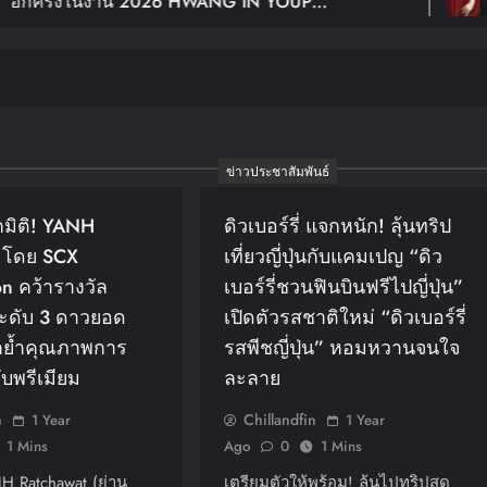
นงาน 2026 HWANG IN YOUP
ฉลอ
NG TOUR
In BANGKOK เปิดขายบัตร 29
You
ข่าวประชาสัมพันธ์
กมิติ! YANH
ดิวเบอร์รี่ แจกหนัก! ลุ้นทริป
 โดย SCX
เที่ยวญี่ปุ่นกับแคมเปญ “ดิว
n คว้ารางวัล
เบอร์รี่ชวนฟินบินฟรีไปญี่ปุ่น”
ะดับ 3 ดาวยอด
เปิดตัวรสชาติใหม่ “ดิวเบอร์รี่
อกย้ำคุณภาพการ
รสพีชญี่ปุ่น” หอมหวานจนใจ
บพรีเมียม
ละลาย
n
Chillandfin
1 Year
1 Year
1 Mins
Ago
0
1 Mins
 Ratchawat (ย่าน
เตรียมตัวให้พร้อม! ลุ้นไปทริปสุด