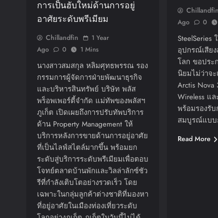
การเป็นฮับใหม่ด้านการอยู่
Chillandfi
อาศัยระดับพรีเมียม
Ago
0
Chillandfin
1 Year
SteelSeries 
Ago
0
1 Mins
อุปกรณ์เสีย
โลก ขอประกา
นางสาวสมสกุล หลิมศุทธพรรณ รอง
นิยมไม่ว่าจะ
กรรมการผู้จัดการฝ่ายพัฒนาธุรกิจ
Arctis Nova 
และบริหารสินทรัพย์ บริษัท พลัส
Wireless แล
พร็อพเพอร์ตี้จำกัด แม่ทัพของพลัสฯ
พร้อมรองรับก
ภูเก็ต เปิดเผยถึงการปรับทัพบริการ
สมบูรณ์แบบก
ด้าน Property Management ให้
บริการหลังการขายด้านการอยู่อาศัย
Read More
ที่เป็นไลฟ์สไตล์มากขึ้น พร้อมยก
ระดับสู่บริการระดับพรีเมียมเพื่อตอบ
โจทย์ตลาดบ้านพักและวิลล่าลักซ์ชัว
รีที่กำลังเติบโตอย่างรวดเร็ว โดย
เฉพาะในกลุ่มลูกค้าต่างชาติที่มองหา
ที่อยู่อาศัยในเมืองท่องเที่ยวระดับ
โลกอย่างภูเก็ต ภูเก็ตในวันนี้ไม่ได้