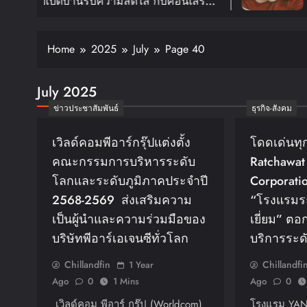
านรับความสดใส กับคอนเสิร์ต
อีกครั้งใ
NEXTDOOR TOUR ‘KNOCK ON
FANMEETI
ปักดีเดย์ 30 ม.ค. ปีหน้า!!
สิงหาคมนี้
Home
2025
July
Page 40
July 2025
ข่าวประชาสัมพันธ์
ธุรกิจ-สังคม
เวิลด์คอมพีอาร์กรุ๊ปแต่งตั้ง
โดดเด่นทุ
คณะกรรมการบริหารระดับ
Ratchawat
โลกและระดับภูมิภาคประจำปี
Corporatio
2568-2569 ส่งเสริมความ
“โรงแรมร
เป็นผู้นำและความร่วมมือของ
เยี่ยม” ต
บริษัทพีอาร์เอเจนซีทั่วโลก
บริการระดั
Chillandfin
Chillandfi
1 Year
Ago
0
1 Mins
Ago
0
เวิลด์คอม พีอาร์ กรุ๊ป (Worldcom)
โรงแรม YANH