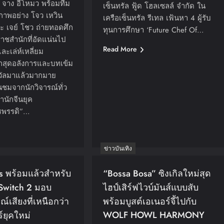
จาง อี้โหมว พร้อมทีม
เซ็นทรัล ฟู้ด โฮลเซลล์ จำกัด ใน
าพอย่าง โจว เหวิน
เครือเซ็นทรัล รีเทล เฟ้นหา 4 ผู้รับ
ละ เจย์ โชว ถ่ายทอดศึก
ทุนการศึกษา ‘Future Chef Of…
าชสำนักที่อัดแน่นไป
Read More
ะเล่ห์เหลี่ยม
กสุดอลังการและบทเข้ม
างวัลมาแล้วมากมาย
่นชมจากนักวิจารณ์ทั่ว
นักจีนยุค
รพรรดิ”…
ข่าวบันเทิง
es พร้อมแล้วสำหรับ
“Bossa Bosa” ซิงเกิลใหม่สุด
Switch 2 มอบ
ไฮป์เสิร์ฟไวบ์มันส์แบบสับ
เสียงที่เหนือกว่า
พร้อมบูสต์เอเนอร์จี้ไปกับ
WOLF HOWL HARMONY
์ยุคใหม่