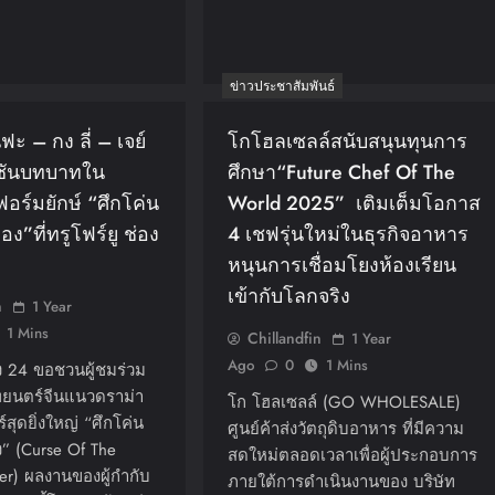
ข่าวประชาสัมพันธ์
ฟะ – กง ลี่ – เจย์
โกโฮลเซลล์สนับสนุนทุนการ
ชันบทบาทใน
ศึกษา“Future Chef Of The
อร์มยักษ์ “ศึกโค่น
World 2025” เติมเต็มโอกาส
ทอง”ที่ทรูโฟร์ยู ช่อง
4 เชฟรุ่นใหม่ในธุรกิจอาหาร
หนุนการเชื่อมโยงห้องเรียน
เข้ากับโลกจริง
n
1 Year
1 Mins
Chillandfin
1 Year
Ago
0
1 Mins
อง 24 ขอชวนผู้ชมร่วม
าพยนตร์จีนแนวดราม่า
โก โฮลเซลล์ (GO WHOLESALE)
์สุดยิ่งใหญ่ “ศึกโค่น
ศูนย์ค้าส่งวัตถุดิบอาหาร ที่มีความ
อง” (Curse Of The
สดใหม่ตลอดเวลาเพื่อผู้ประกอบการ
er) ผลงานของผู้กำกับ
ภายใต้การดำเนินงานของ บริษัท