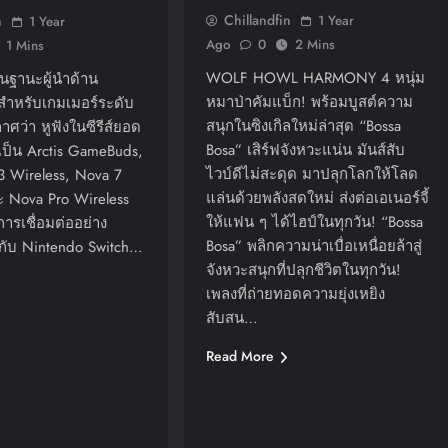
Chillandfin
n
1 Year
1 Year
Ago
0
2 Mins
1 Mins
WOLF HOWL HARMONY 4 หนุ่ม
ในฐานะผู้นำด้าน
หมาป่าคัมแบ็ก! พร้อมบูสต์ความ
งสำหรับเกมเมอร์ระดับ
สนุกในซิงเกิลใหม่ล่าสุด “Bossa
ศว่า หูฟังในซีรีส์ยอด
Bosa” เสิร์ฟจังหวะแน่น มันส์สับ
เป็น Arctis GameBuds,
ไวบ์ดีไม่สะดุด มาปลุกโลกให้โลด
3 Wireless, Nova 7
แล่นด้วยพลังสดใหม่ ส่งต่อเอเนอร์จี้
ะ Nova Pro Wireless
ให้แฟน ๆ ได้ไฮป์ในทุกวัน! “Bossa
ารเชื่อมต่ออย่าง
Bosa” พลิกความน่าเบื่อเหนื่อยล้าสู่
ับ Nintendo Switch…
จังหวะสนุกที่ปลุกชีวิตในทุกวัน!
เพลงที่ถ่ายทอดความยุ่งเหยิง
สับสน…
Read More