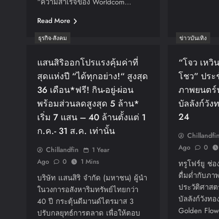
“ความสำเร็จของ Worldcom…
Read More
ธุรกิจ-สังคม
ข่าวบันเทิง
แสนสิริออกโปรแรงคุ้มค่าที่
“โจว เหวิน
สุดแห่งปี “ได้ทุกอย่าง!“ สูงสุด
โชว” ประ
36 เดือน*ฟรี! กิน-อยู่-ผ่อน
ภาพยนตร์ฟ
พร้อมส่วนลดสูงสุด 5 ล้าน*
บัลลังก์วัง
24
เริ่ม 7 แสน – 40 ล้านตั้งแต่ 1
ก.ค.- 31 ส.ค. เท่านั้น
Chillandfi
Ago
0
Chillandfin
1 Year
Ago
0
1 Mins
ทรูโฟร์ยู ช่
ดื่มด่ำกับภ
บริษัท แสนสิริ จำกัด (มหาชน) ผู้นำ
ประวัติศาสตร
ในวงการอสังหาริมทรัพย์ไทยกว่า
บัลลังก์วังท
40 ปี กระตุ้นดีมานด์ไตรมาส 3
Golden Flow
ปรับกลยุทธ์การตลาด เพื่อให้ตอบ