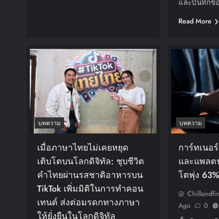
และบันทึกข้
Read More
บทความ
บทความ
เมื่อภาษาไทยไม่เคยหยุด
การ์ทเนอ
เติบโตบนโลกดิจิทัล: ชุบชีวิต
และแพลตฟอร
คำไทยผ่านรสชาติอาหารบน
โตพุ่ง 63
TikTok เพิ่มมิติในการทำคอน
Chillandfi
เทนต์ ส่งต่อมรดกทางภาษา
Ago
0
ให้ยั่งยืนในโลกดิจิทัล