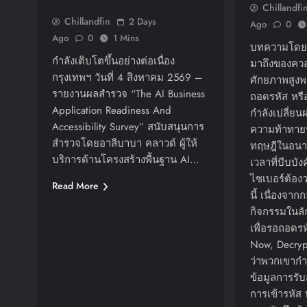
Chillandfi
Chillandfin
2 Days
Ago
0
Ago
0
1 Mins
บทความโดย J
กำลังเติบโตขึ้นอย่างต่อเนื่อง
มาถึงของควอ
กรุงเทพฯ วันที่ 4 สิงหาคม 2569 –
ศักยภาพสูงพ
รายงานผลสำรวจ “The AI Business
ถอดรหัส หรือ
Application Readiness And
กำลังเปลี่ยน
Accessibility Survey” สนับสนุนการ
ความท้าทาย
สำรวจโดยอาลีบาบา คลาวด์ ผู้ให้
ทฤษฎีในอนา
บริการด้านโครงสร้างพื้นฐาน AI…
เวลาที่บีบบั
ไซเบอร์ต้องว
Read More
นี้ เนื่องจากก
กิจกรรมในลัก
เพื่อรอถอดรห
Now, Decryp
ว่าพวกเขากำล
ข้อมูลการรับ
การเข้ารหัส