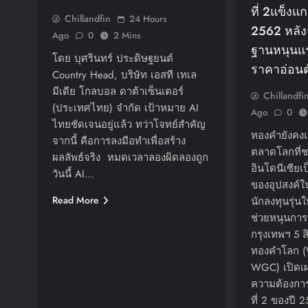
ที่ 2แข็งแกร
Chillandfin
24 Hours
2562 หลั
Ago
0
2 Mins
ฐานหนุนแร
โดย บุศรินทร์ ประดิษฐยนต์
ราคาอ่อนต
Country Head, บริษัท เอสที เทเล
มีเดีย โกลบอล ดาต้าเซ็นเตอร์
Chillandfi
(ประเทศไทย) จำกัด เป้าหมาย AI
Ago
0
ไทยชัดเจนอยู่แล้ว ทว่าโจทย์สำคัญ
ทองคำยังคงแ
จากนี้ คือการลงมือทำเพื่อสร้าง
ตลาดโลกที่
ผลลัพธ์จริง หมดเวลาลองผิดลองถูก
อินโดนีเซียเ
วันนี้ AI…
ของอุปสงค์ใ
Read More
นักลงทุนรุ่
ช่วยหนุนกา
กรุงเทพฯ 5 
ทองคำโลก (W
WGC) เปิดเ
ความต้องก
ที่ 2 ของปี 