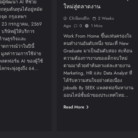
ือผู้พัฒนา AI ที่ช่วย
ใหม่สู่ตลาดงาน
คุมต้นทุนได้อยู่หมัด
กจุด กรุงเทพฯ
Chillandfin
2 Weeks
 23 กรกฎาคม, 2569
Ago
0
1 Mins
บริษัทผู้ให้บริการ
Work From Home ขึ้นแท่นครองใจ
กด้านธุรกิจและ
คนทำงานอันดับหนึ่ง ขณะที่ New
าดการณ์ว่าในปีนี้
Graduate มาเป็นอันดับสอง สะท้อน
 มูลค่ารวมการใช้จ่าย
ความต้องการงานของเด็กจบใหม่
ตฟอร์ม AI ของผู้ใช้
ตามมาด้วยคำค้นหาแต่ละสายงาน
โลกจะพุ่งสูงถึง 64…
Marketing, HR และ Data Analyst ที่
ได้รับความสนใจอย่างต่อเนื่อง
Jobsdb By SEEK แพลตฟอร์มหางาน
ออนไลน์ชั้นนำของประเทศไทย…
Read More