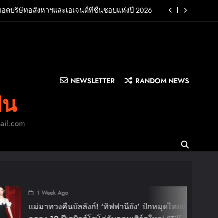
ยอดบริษัทอสังหาฯและเอเจนต์ที่ชื่นชอบแห่งปี 2026
UB พร้อมปล่อยเอ็มวี “Cry Ugly” โดนใจแฟนคลับ ก่อน
บินมาเจอแฟนไทย 29 สิงหาคมนี้
บครัว สร้างความทรงจำดีๆไปกับออนิกซ์ฮอสพิทาลิตี้
n LA”พร้อมประกาศอัลบั้มเดบิวต์ PRIMA เตรียมปล่อย
4 ก.ย. นี้
NEWSLETTER
RANDOM NEWS
ยอดบริษัทอสังหาฯและเอเจนต์ที่ชื่นชอบแห่งปี 2026
ิน
UB พร้อมปล่อยเอ็มวี “Cry Ugly” โดนใจแฟนคลับ ก่อน
บินมาเจอแฟนไทย 29 สิงหาคมนี้
mail.com
บครัว สร้างความทรงจำดีๆไปกับออนิกซ์ฮอสพิทาลิตี้
go
B
นบัลลังก์! ‘ทิฟฟานียัง’ ปักหมุดไทยแลนด์