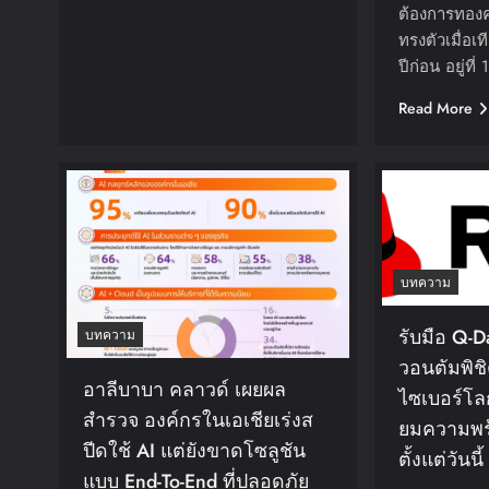
ต้องการทอง
ทรงตัวเมื่อเ
ปีก่อน อยู่ที
Read More
บทความ
รับมือ Q-D
บทความ
วอนตัมพิ
อาลีบาบา คลาวด์ เผยผล
ไซเบอร์โลก
สำรวจ องค์กรในเอเชียเร่งส
ยมความพร
ปีดใช้ AI แต่ยังขาดโซลูชัน
ตั้งแต่วันนี้
แบบ End-To-End ที่ปลอดภัย