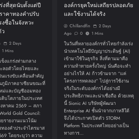
่งที่สุดนับตั้งแต่ปี
องค์กรยุคใหม่เสถียรปลอดภัย
งราคาทองคำปรับ
และใช้งานได้จริง
งซื้อในจังหวะ
Chillandfin
2 Days
ัว
Ago
0
1 Mins
n
2 Days
ในวันที่หลายองค์กรทั่วไทยกำลังเร่ง
1 Mins
นำเทคโนโลยีปัญญาประดิษฐ์ (AI)
เข้ามาใช้ในธุรกิจ สิ่งที่ตามมาคือ
ข็งแกร่งท่ามกลาง
ความท้าทายครั้งใหญ่ นั่นคือจะทำ
ชะลอตัวโดยไทยและ
อย่างไรให้ AI ก้าวข้ามจาก “แค่
ป็นแรงขับเคลื่อนสำคัญ
โครงการทดลอง” ไปสู่การใช้งาน
นภูมิภาคอาเซียนขณะที่
จริงในระดับองค์กรได้อย่างมี
นใหม่และบัญชีออมทอง
ประสิทธิภาพและน่าเชื่อถือ ด้วยเหตุ
รเติบโตภายในประเทศ
นี้ Sionic AI บริษัทผู้พัฒนา
สิงหาคม 2569 – สภา
Enterprise AI ชั้นนำจากเกาหลีใต้
orld Gold Council:
จึงได้ประกาศเปิดตัว STORM
ผยรายงานแนวโน้ม
Platform ในประเทศไทยอย่างเป็น
ารทองคำประจำไตรมาส
ทางการ…
2569 โดยระบุว่า ความ