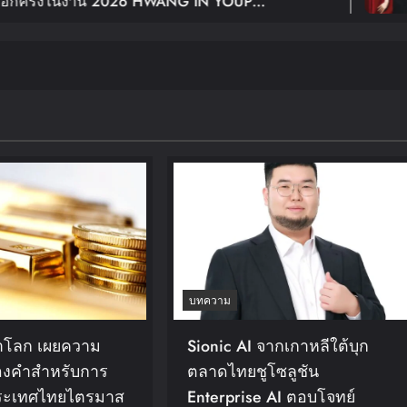
026 HWANG IN YOUP
ฉลอง 10 ปี
UR
In BANGKOK เปิดขายบัตร 29
Young: Edg
บทความ
โลก เผยความ
Sionic AI จากเกาหลีใต้บุก
องคำสำหรับการ
ตลาดไทยชูโซลูชัน
ระเทศไทยไตรมาส
Enterprise AI ตอบโจทย์