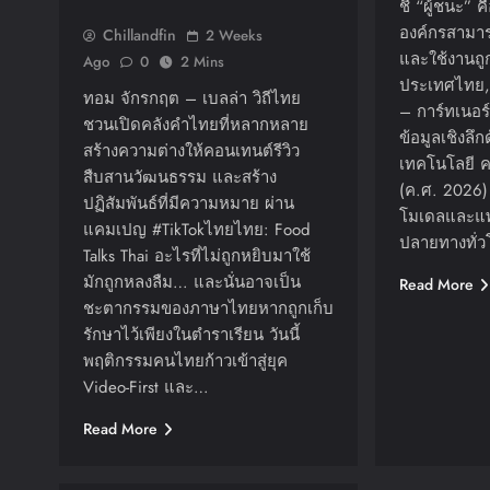
ชี้ “ผู้ชนะ” ค
องค์กรสามารถ
Chillandfin
2 Weeks
และใช้งานถู
Ago
0
2 Mins
ประเทศไทย,
ทอม จักรกฤต – เบลล่า วิถีไทย
– การ์ทเนอร์ 
ชวนเปิดคลังคำไทยที่หลากหลาย
ข้อมูลเชิงลึ
สร้างความต่างให้คอนเทนต์รีวิว
เทคโนโลยี ค
สืบสานวัฒนธรรม และสร้าง
(ค.ศ. 2026)
ปฏิสัมพันธ์ที่มีความหมาย ผ่าน
โมเดลและแพล
แคมเปญ #TikTokไทยไทย: Food
ปลายทางทั่ว
Talks Thai อะไรที่ไม่ถูกหยิบมาใช้
มักถูกหลงลืม… และนั่นอาจเป็น
Read More
ชะตากรรมของภาษาไทยหากถูกเก็บ
รักษาไว้เพียงในตำราเรียน วันนี้
พฤติกรรมคนไทยก้าวเข้าสู่ยุค
Video-First และ…
Read More