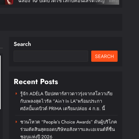
C
เดบิวต์โซโล่กับคอนเสิร์ตใหญ่ “Tiffany
ชม
e Of Calm Tour In Bangkok” ตุลานี้!
ก
X
D
บั
Search
SEARCH
Recent Posts
รู้จัก ADÉLA ป๊อปสตาร์สาวดาวรุ่งจากสโลวาเกีย
กับเพลงสุดไวรัล “Ain’t In LA”พร้อมประกา
ศอัลบั้มเดบิวต์ PRIMA เตรียมปล่อย 4 ก.ย. นี้
ชวนโหวต “People’s Choice Awards” ดันผู้บริโภค
ร่วมตัดสินสุดยอดบริษัทอสังหาฯและเอเจนต์ที่ชื่น
ชอบแห่งปี 2026