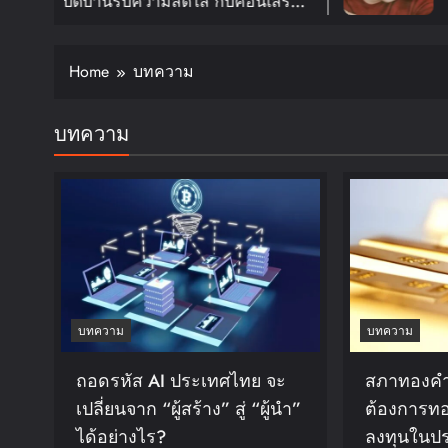
ความสดใส กับคอนเสิร์ต
อีกครั้งในงาน 2
OOR TOUR ‘KNOCK ON
FANMEETING TO
ดย์ 30 ม.ค. ปีหน้า!!
สิงหาคมนี้
Home
บทความ
บทความ
บทความ
บทความ
ถอดรหัส AI ประเทศไทย จะ
สภาทองคำ
เปลี่ยนจาก “ผู้สร้าง” สู่ “ผู้นำ”
ต้องการท
ได้อย่างไร?
ลงทุนในป