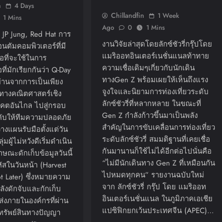
n
4 Days
Chillandfin
1 Week
1 Mins
Ago
0
1 Mins
P Jung, Red Hat การ
งานวิจัยล่าสุดโดยลักซ์ชัวรี่กรุ๊ปโดย
นตัมคอมพิวเตอร์ที่มี
แมริออทอินเตอร์เนชั่นแนลท้าทาย
อที่จะใช้ในการ
ความเชื่อเดิมๆเกี่ยวกับนักเดิน
ที่มักเรียกกันว่า Q-Day
ทางGen Z พร้อมเผยให้เห็นถึงแรง
ผ่านจากการเป็นเพียง
จูงใจและนิยามการท่องเที่ยวระดับ
ทางคณิตศาสตร์เชิง
ลักซ์ชัวรี่ที่หลากหลาย ในขณะที่
คตอันไกล ไปสู่กรอบ
Gen Z กำลังก้าวขึ้นมาเป็นพลัง
งคับให้ทีมความปลอดภัย
สำคัญในการขับเคลื่อนการท่องเที่ยว
างแผนรับมือตั้งแต่วัน
ระดับลักซ์ชัวรี่ สมมติฐานที่เคยเชื่อ
ลุ่มผู้ไม่หวังดีเริ่มดำเนิน
กันมานานก็ใช้ไม่ได้อีกต่อไปนั่นคือ
ษณะดักเก็บข้อมูลวันนี้
“ไม่มีนักเดินทาง Gen Z ที่เหมือนกัน
ัสในวันหน้า (harvest
ไปหมดทุกคน” รายงานฉบับใหม่
t Later) ซึ่งหมายความ
จาก ลักซ์ชัวรี่ กรุ๊ป โดย แมริออท
ังดักจับและกักเก็บ
อินเตอร์เนชั่นแนล ในภูมิภาคเอเชีย
ส่งภายในองค์กรที่ผ่าน
แปซิฟิกยกเว้นประเทศจีน (APEC)…
 ทรัพย์สินทางปัญญา