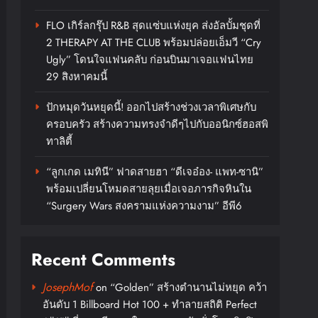
FLO เกิร์ลกรุ๊ป R&B สุดแซ่บแห่งยุค ส่งอัลบั้มชุดที่
2 THERAPY AT THE CLUB พร้อมปล่อยเอ็มวี “Cry
Ugly” โดนใจแฟนคลับ ก่อนบินมาเจอแฟนไทย
29 สิงหาคมนี้
ปักหมุดวันหยุดนี้! ออกไปสร้างช่วงเวลาพิเศษกับ
ครอบครัว สร้างความทรงจำดีๆไปกับออนิกซ์ฮอสพิ
ทาลิตี้
“ลูกเกด เมทินี” ฟาดสายฮา “ดีเจอ๋อง- แพท-ซานิ”
พร้อมเปลี่ยนโหมดสายลุยเมื่อเจอภารกิจหินใน
“Surgery Wars สงครามแห่งความงาม” อีพี6
Recent Comments
JosephMof
on
“Golden” สร้างตำนานไม่หยุด คว้า
อันดับ 1 Billboard Hot 100 + ทำลายสถิติ Perfect