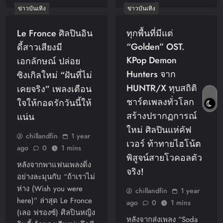
ข่าวบันเทิง
ข่าวบันเทิง
Le Fronce ศิลปินอิน
ทุกพื้นที่มีแต่
“Golden” OST.
ดี้สาวเสียงมี
KPop Demon
เอกลักษณ์ ปล่อย
Hunters จาก
ซิงเกิลใหม่ “ฝันที่ไม่
HUNTR/X ทุบสถิติ
เคยจริง” เพลงเตือน
ชาร์ตเพลงทั่วโลก
ใจให้กอดรักวันนี้ให้
สร้างปรากฏการณ์
แน่น
ใหม่ ศิลปินแห่คัฟ
chillandfin
1 year
เวอร์ ท้าทายไฮโน้ต
ago
0
1 mins
พิสูจน์สายโวคอลตัว
หลังจากพาแฟนเพลงดิ่ง
จริง!
อย่างละมุนกับ “ถ้าเราไม่
ห่าง (Wish you were
chillandfin
1 year
here)” ล่าสุด Le Fronce
ago
0
1 mins
(เลอ ฟรองซ์) ศิลปินหญิง
หลังจากส่งเพลง “Soda