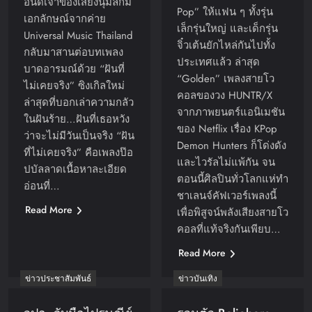
อินดี้เจ้าของเสียงนุ่มลึกมี
Pop” ให้แฟน ๆ ทั้งรุ่น
เอกลักษณ์จากค่าย
เล็กรุ่นใหญ่ และเด็กรุ่น
Universal Music Thailand
จิ๋วเต้นยักไหล่กันไปทั้ง
กลับมาสานต่อบทเพลง
ประเทศแล้ว ล่าสุด
บาดอารมณ์ด้วย “ฝันที่
“Golden” เพลงสายโว
ไม่เคยจริง” ซิงเกิลใหม่
คอลของวง HUNTR/X
ล่าสุดที่บอกเล่าความกลัว
จากภาพยนตร์แอนิเมชัน
ในฝันร้าย…ฝันที่เธอหวัง
ของ Netflix เรื่อง KPop
ว่าจะไม่มีวันเป็นจริง “ฝัน
Demon Hunters ก็โด่งดัง
ที่ไม่เคยจริง” คือเพลงป๊อ
และไวรัลไม่แพ้กัน จน
ปบัลลาดเนื้อหาละเอียด
ตอนนี้ศิลปินทั่วโลกแห่ทำ
อ่อนที่…
ชาเลนจ์คัฟเวอร์เพลงนี้
Read More
เพื่อพิสูจน์พลังเสียงสายโว
คอลที่แท้จริงกันเพียบ…
Read More
ข่าวประชาสัมพันธ์
ข่าวบันเทิง