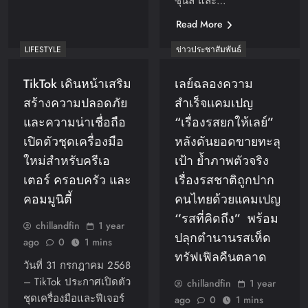
ซุนลี่ และ…
Read More
LIFESTYLE
ข่าวประชาสัมพันธ์
TikTok เดินหน้าเสริม
เลย์ฉลองความ
สร้างความปลอดภัย
สำเร็จแคมเปญ
และความน่าเชื่อถือ
“เรื่องรสยกให้เลย์”
เปิดตัวชุดเครื่องมือ
หลังดันยอดขายทะลุ
ใหม่สำหรับครีเอ
เป้า ย้ำภาพตัวจริง
เตอร์ ครอบครัว และ
เรื่องรสชาติถูกปาก
คอมมูนิตี้
คนไทยด้วยแคมเปญ
‘’รสที่คิดถึง” พร้อม
chillandfin
1 year
ปลุกตำนานรสเห็ด
ago
0
1 mins
ทรัฟเฟิลคืนตลาด
วันที่ 31 กรกฎาคม 2568
– TikTok ประกาศเปิดตัว
chillandfin
1 year
ชุดเครื่องมือและฟีเจอร์
ago
0
1 mins