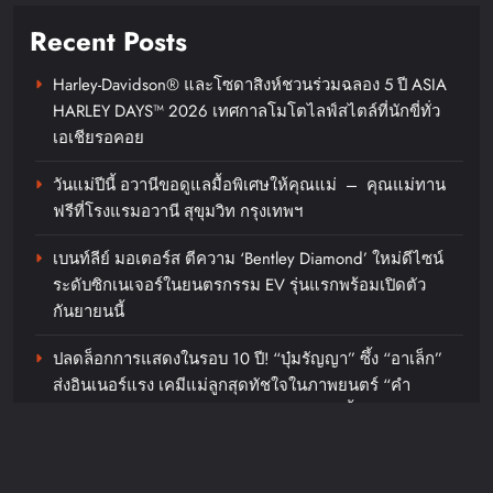
Recent Posts
Harley-Davidson® และโซดาสิงห์ชวนร่วมฉลอง 5 ปี ASIA
HARLEY DAYS™ 2026 เทศกาลโมโตไลฟ์สไตล์ที่นักขี่ทั่ว
เอเชียรอคอย
วันแม่ปีนี้ อวานีขอดูแลมื้อพิเศษให้คุณแม่ – คุณแม่ทาน
ฟรีที่โรงแรมอวานี สุขุมวิท กรุงเทพฯ
เบนท์ลีย์ มอเตอร์ส ตีความ ‘Bentley Diamond’ ใหม่ดีไซน์
ระดับซิกเนเจอร์ในยนตรกรรม EV รุ่นแรกพร้อมเปิดตัว
กันยายนนี้
ปลดล็อกการแสดงในรอบ 10 ปี! “บุ๋มรัญญา” ซึ้ง “อาเล็ก”
ส่งอินเนอร์แรง เคมีแม่ลูกสุดทัชใจในภาพยนตร์ “คำ
สารภาพของหมอผี” ต้อนรับวันแม่ 12 ส.ค.นี้
Spotify เผยพลัง ‘BEUS’ สตรีมเพลงของ ‘BUS’ อย่างต่อเนื่อง
และลึกซึ้ง หลังจบเอเชียแฟนคอนทัวร์