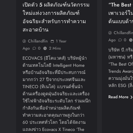
เปิดตัว 5 ผลิตภัณฑ์นวัตกรรม
“The Best 
ใหม่แห่งวงการผลิตภัณฑ์
เพาเวอร์ใ
อัจฉริยะสำหรับการทำความ
ต้นแบบด้า
สะอาดบ้าน
Chillandfi
Ago
0
Chillandfin
1 Year
Ago
0
2 Mins
บริษัท บี.กริ
(มหาชน) หรื
ECOVACS (อีโคแวคส์) บริษัทผู้นำ
“The Best O
ด้านเทคโนโลยี Intelligent Home
Trends Awar
หรือบ้านอัจฉริยะที่มีประสบการณ์
ความมุ่งมั่น
มากกว่า 27 ปีจากประเทศจีนและ
หลัก ESG (ส
TINECO (ทิเนโค่) แบรนด์ชั้นนำ
ด้านเครื่องดูดฝุ่นอัจฉริยะและเครื่อง
Read More
ใช้ไฟฟ้าอัจฉริยะระดับโลก ร่วมผนึก
กำลังกันเพื่อจำหน่ายผลิตภัณฑ์
ทำความสะอาดคุณภาพสูงในกว่า
60 ประเทศทั่วโลก โดยได้จัดงาน
แถลงข่าว Ecovacs X Tineco ‘The