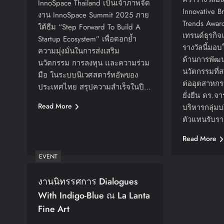
InnoSpace Thailand เป็นเจ้าภาพจัด
Innovative B
งาน InnoSpace Summit 2025 ภาย
Trends Award
ใต้ธีม “Step Forward To Build A
เทรนด์ธุรกิ
Startup Ecosystem” เพื่อตอกย้ำ
รางวัลนี้มอบ
ความมุ่งมั่นในการส่งเสริม
ด้านการพัฒ
นวัตกรรม การลงทุน และความร่วม
นวัตกรรมที่
มือ ในระบบนิเวศสตาร์ทอัพของ
ต่ออุตสาหกร
ประเทศไทย สรุปความสำเร็จในปี…
ยั่งยืน ดร.จา
Read More
บริหารกลุ่มบร
ตัวแทนรับรา
Read More
EVENT
งานนิทรรศการ Dialogues
With Indigo-Blue ณ La Lanta
Fine Art