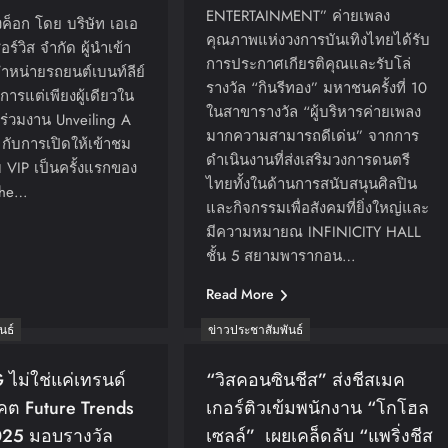
ENTERTAINMENT” ค่ายเพลง
งค็อก โดย บริษัท เอเอ
คุณภาพแห่งวงการบันเทิงไทยได้รับ
ร์วิส จำกัด ผู้นำเข้า
การประกาศเกียรติคุณและรับโล่
หน่ายรถยนต์เบนท์ลีย์
รางวัล “กินรีทอง” มหาชนครั้งที่ 10
การแต่เพียงผู้เดียวใน
ในสาขารางวัล “ผู้บริหารค่ายเพลง
่วมงาน Unveiling A
มากความสามารถดีเด่น” จากการ
กับการเปิดให้เข้าชม
ดำเนินงานที่ส่งเสริมวงการดนตรี
VIP เป็นครั้งแรกของ
ไทยทั้งในด้านการสนับสนุนศิลปิน
The…
และกิจกรรมเพื่อสังคมที่ยิ่งใหญ่และ
มีความหมายณ INFINICITY HALL
ชั้น 5 สยามพารากอน…
Read More
นธ์
ข่าวประชาสัมพันธ์
 ไม่ใช่แค่เทรนด์
“วิสคอนซินชีส” ส่งชีสเมค
คต Future Trends
เกอร์ติวเข้มพนักงาน “โกโฮล
025 มอบรางวัล
เซลล์” เผยเคล็ดลับ “แพริ่งชีส