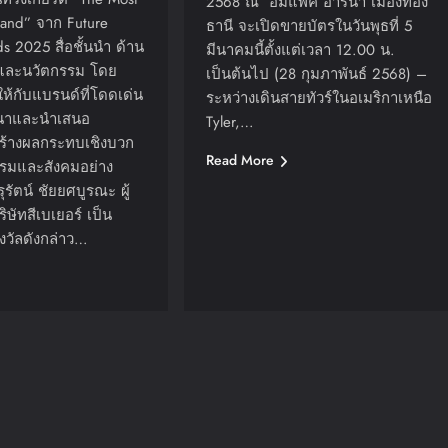
2568 ณ อิมแพ็ค อารีน่า เมืองทอง
rand” จาก Future
ธานี จะเปิดขายบัตรในวันพุธที่ 5
s 2025 สื่อชั้นนำ ด้าน
มีนาคมนี้ตั้งแต่เวลา 12.00 น.
จและนวัตกรรม โดย
เป็นต้นไป (28 กุมภาพันธ์ 2568) –
ให้กับแบรนด์ที่โดดเด่น
ระหว่างเดินสายทัวร์ในอเมริกาเหนือ
นาและนำเสนอ
Tyler,…
สร้างผลกระทบเชิงบวก
Read More
รมและสังคมอย่าง
รุรัตน์ ชัยยศบูรณะ ผู้
ิษัทสีเบเยอร์ เป็น
งวัลดังกล่าว…