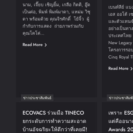
นาม, เจี๊ยบ เชิญยิ้ม, เกลือ กิตติ, อู๊ด
เบนท์ลีย์ แบ
เป็นต่อ, พิมพ์ พิมพ์มาดา, แหม่ม วิชุ
เอส ออโต้ เซอ
ดา พร้อมด้วย คุณจิรศักดิ์ โย้จิ้ว ผู้
และตัวแทนจำ
กำกับการแสดง ถ่ายภาพร่วมกับ
อย่างเป็นทาง
คุณโคโค่…
ประเทศไทย ร
New Legacy 
Read More
โครงการรอบ 
Cinq Royal 
Read More
ข่าวประชาสัมพันธ์
ข่าวประชาสัมพั
ECOVACS ร่วมมือ TINECO
เพราะ ESG
ยกระดับการทำความสะอาด
แต่คืออนา
บ้านอัจฉริยะให้ดีกว่าที่เคยมี!
Awards 2