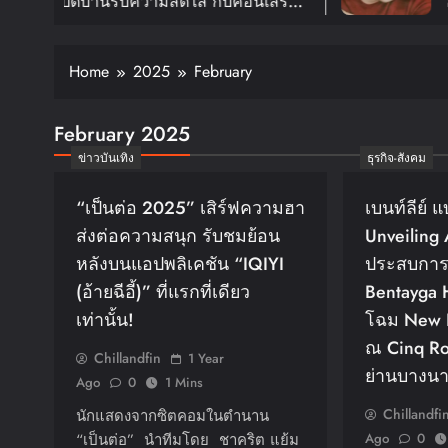
นรับความสดใส กับคอนเสิร์ต
อีกครั้งใน
EXTDOOR TOUR ‘KNOCK ON
FANMEETIN
ักดีเดย์ 30 ม.ค. ปีหน้า!!
สิงหาคมนี้
Home
2025
February
February 2025
ข่าวบันเทิง
ธุรกิจ-สังคม
“เป็นต่อ 2025” เสิร์ฟความฮา
เบนท์ลีย์ 
ส่งต่อความสนุก รับชมย้อน
Unveiling
หลังบนแอปพลิเคชัน “iQIYI
ประสบการณ
(อ้ายฉีอี้)” ที่แรกที่เดียว
Bentayga 
เท่านั้น!
โฉม New F
ณ Cinq Ro
Chillandfin
1 Year
ย่านบางน
Ago
0
1 Mins
Chillandfi
นักแสดงจากซิตคอมในตำนาน
“เป็นต่อ” นำทีมโดย ชาคริต แย้ม
Ago
0