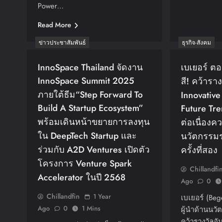
Power…
Read More
ข่าวประชาสัมพันธ์
ธุรกิจ-สังคม
InnoSpace Thailand จัดงาน
เบเยอร์ ตอ
InnoSpace Summit 2025
สี! คว้ารา
ภายใต้ธีม“Step Forward To
Innovativ
Build A Startup Ecosystem”
Future Tr
พร้อมเดินหน้าขยายการลงทุน
ต่อเนื่องค
ใน DeepTech Startup และ
นวัตกรรมร
ร่วมกับ A2D Ventures เปิดตัว
ครั้งที่สอง
โครงการ Venture Spark
Chillandfi
Accelerator ในปี 2568
Ago
0
Chillandfin
1 Year
เบเยอร์ (Be
Ago
0
1 Mins
ผู้นำด้านนว
คว้ารางวัลอั