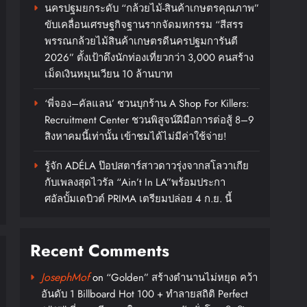
นครปฐมยกระดับ “กล้วยไม้-สินค้าเกษตรคุณภาพ”
ขับเคลื่อนเศรษฐกิจฐานรากจัดมหกรรม “สีสรร
พรรณกล้วยไม้สินค้าเกษตรดีนครปฐมการันตี
2026” ตั้งเป้าดึงนักท่องเที่ยวกว่า 3,000 คนสร้าง
เม็ดเงินหมุนเวียน 10 ล้านบาท
‘พี่จอง–คัลแลน’ ชวนบุกร้าน A Shop For Killers:
Recruitment Center ชวนพิสูจน์ฝีมือการต่อสู้ 8–9
สิงหาคมนี้เท่านั้น เข้าชมได้ไม่มีค่าใช้จ่าย!
รู้จัก ADÉLA ป๊อปสตาร์สาวดาวรุ่งจากสโลวาเกีย
กับเพลงสุดไวรัล “Ain’t In LA”พร้อมประกา
ศอัลบั้มเดบิวต์ PRIMA เตรียมปล่อย 4 ก.ย. นี้
Recent Comments
JosephMof
on
“Golden” สร้างตำนานไม่หยุด คว้า
อันดับ 1 Billboard Hot 100 + ทำลายสถิติ Perfect