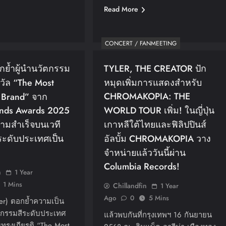
Read More
CONCERT / FANMEETING
กย้ำผู้นำนวัตกรรม
TYLER, THE CREATOR ปัก
งวัล “The Most
หมุดเพิ่มการแสดงสำหรับ
CHROMAKOPIA: THE
e Brand” จาก
ends Awards 2025
WORLD TOUR เพิ่ม! ในญี่ปุ่น
วามสำเร็จบนเวที
เกาหลีใต้ไทยและฟิลิปปินส์
ะดับประเทศเป็น
อัลบั้ม CHROMAKOPIA วาง
จำหน่ายแล้ววันนี้ผ่าน
Columbia Records!
n
1 Year
1 Mins
Chillandfin
1 Year
Ago
0
5 Mins
ger) ตอกย้ำความเป็น
ัตกรรมสีระดับประเทศ
แล้วพบกันที่กรุงเทพฯ 16 กันยายน
นทรงเกียรติ “The Most