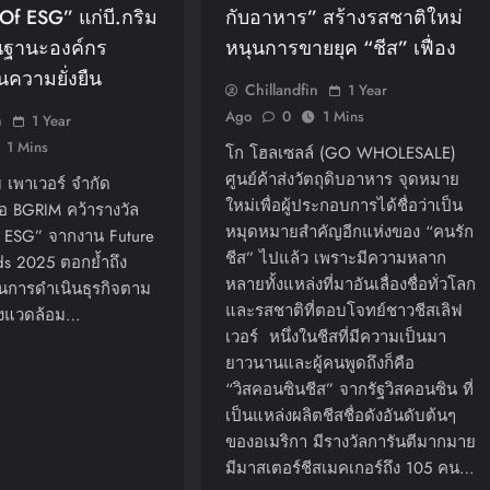
Of ESG” แก่บี.กริม
กับอาหาร” สร้างรสชาติใหม่
นฐานะองค์กร
หนุนการขายยุค “ชีส” เฟื่อง
นความยั่งยืน
Chillandfin
1 Year
Ago
0
1 Mins
n
1 Year
1 Mins
โก โฮลเซลล์ (GO WHOLESALE)
ศูนย์ค้าส่งวัตถุดิบอาหาร จุดหมาย
ม เพาเวอร์ จำกัด
ใหม่เพื่อผู้ประกอบการได้ชื่อว่าเป็น
อ BGRIM คว้ารางวัล
หมุดหมายสำคัญอีกแห่งของ “คนรัก
f ESG” จากงาน Future
ชีส” ไปแล้ว เพราะมีความหลาก
ds 2025 ตอกย้ำถึง
หลายทั้งแหล่งที่มาอันเลื่องชื่อทั่วโลก
ในการดำเนินธุรกิจตาม
และรสชาติที่ตอบโจทย์ชาวชีสเลิฟ
ิ่งแวดล้อม…
เวอร์ หนึ่งในชีสที่มีความเป็นมา
ยาวนานและผู้คนพูดถึงก็คือ
“วิสคอนซินชีส” จากรัฐวิสคอนซิน ที่
เป็นแหล่งผลิตชีสชื่อดังอันดับต้นๆ
ของอเมริกา มีรางวัลการันตีมากมาย
มีมาสเตอร์ชีสเมคเกอร์ถึง 105 คน…