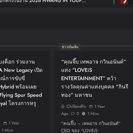
งาน 2026 HWANG IN YOUP
ฉลอง
G TOUR
In BANGKOK เปิดขายบัตร 29
Youn
ข่าวบันเทิง
แบงค็อก ร่วมงาน
“คุณจี๊บ เทพอาจ กวินอนันต์”
 A New Legacy เปิด
แห่ง “LOVEiS
์การขับขี่
ENTERTAINMENT” คว้า
Hybrid พร้อมเผย
รางวัลคุณค่าแห่งบุคคล “กินรี
lying Spur Speed
ทอง” มหาชน
yal โครงการหรู
Chillandfin
1 Year
า
Ago
0
1 Mins
n
1 Year
“คณจี๊บ – เทพอาจ กวินอนันต์”
1 Mins
CEO ของ “LOVEiS