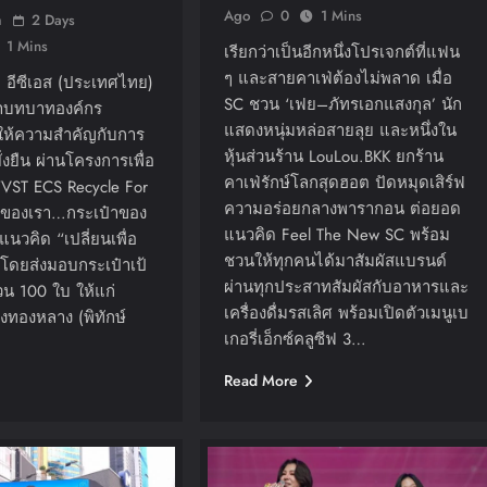
Ago
0
1 Mins
n
2 Days
1 Mins
เรียกว่าเป็นอีกหนึ่งโปรเจกต์ที่แฟน
ๆ และสายคาเฟ่ต้องไม่พลาด เมื่อ
ที อีซีเอส (ประเทศไทย)
SC ชวน ‘เฟย–ภัทรเอกแสงกุล’ นัก
้ำบทบาทองค์กร
แสดงหนุ่มหล่อสายลุย และหนึ่งใน
่ให้ความสำคัญกับการ
หุ้นส่วนร้าน LouLou.BKK ยกร้าน
ั่งยืน ผ่านโครงการเพื่อ
คาเฟ่รักษ์โลกสุดฮอต ปัดหมุดเสิร์ฟ
“VST ECS Recycle For
ความอร่อยกลางพารากอน ต่อยอด
ของเรา…กระเป๋าของ
แนวคิด Feel The New SC พร้อม
แนวคิด “เปลี่ยนเพื่อ
ชวนให้ทุกคนได้มาสัมผัสแบรนด์
น” โดยส่งมอบกระเป๋าเป้
ผ่านทุกประสาทสัมผัสกับอาหารและ
วน 100 ใบ ให้แก่
เครื่องดื่มรสเลิศ พร้อมเปิดตัวเมนูเบ
ึงทองหลาง (พิทักษ์
เกอรี่เอ็กซ์คลูซีฟ 3…
Read More