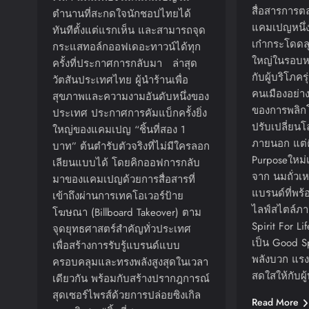
สื่อสารการตล
ตำนานที่สะกดใจนักชอปไทยได้
แคมเปญหนึ่งใ
ทันทีตั้งแต่แรกเห็น และสามารถจุด
เก๋ากระโดดลุ
กระแสทอล์กออฟเดอะทาวน์ได้ทุก
ใหญ่ในรอบหลา
ครั้งที่ประกาศการกลับมา ล่าสุด
กับผู้บริโภค
วัตสันประเทศไทย ผู้นำร้านเพื่อ
คนเมืองอย่าง
สุขภาพและความงามอันดับหนึ่งของ
ของการพลิกโฉ
ประเทศ ประกาศการคัมแบ็กครั้งยิ่ง
ปรับเปลี่ยนโ
ใหญ่ของแคมเปญ “ชิ้นที่สอง 1
ภายนอก แต่ค
บาท” ต้นตำรับตัวจริงที่ไม่มีใครลอก
Purposeใหม่เ
เลียนแบบได้ โดยคิกออฟการกลับ
จาก นมถั่วเหล
มาของแคมเปญด้วยการสื่อสารที่
แบรนด์ที่พร้
เข้าถึงผ่านการเทคโอเวอร์ป้าย
ไลฟ์สไตล์ภ
โฆษณา (Billboard Takeover) ตาม
Spirit For Li
จุดยุทธศาสตร์สำคัญทั่วประเทศ
เป็น Good Sp
เพื่อสร้างการรับรู้แบรนด์แบบ
พลังบวก แร
ครอบคลุมและทรงพลังสูงสุดในเวลา
สดใสให้กับผ
เดียวกัน พร้อมกับสร้างปรากฎการณ์
สุดเซอร์ไพรส์ด้วยการปล่อยซิงเกิล
Read More