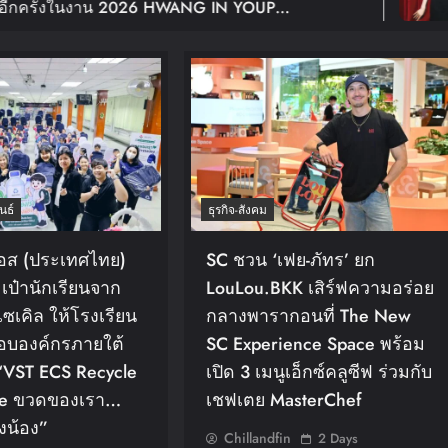
26 HWANG IN YOUP
ฉลอง 10 ปีเ
UR
In BANGKOK เปิดขายบัตร 29
Young: Edge
นธ์
ธุรกิจ-สังคม
ีเอส (ประเทศไทย)
SC ชวน ‘เฟย-ภัทร’ ยก
เป๋านักเรียนจาก
LouLou.BKK เสิร์ฟความอร่อย
ซเคิล ให้โรงเรียน
กลางพารากอนที่ The New
อบองค์กรภายใต้
SC Experience Space พร้อม
VST ECS Recycle
เปิด 3 เมนูเอ็กซ์คลูซีฟ ร่วมกับ
ge ขวดของเรา…
เชฟเตย MasterChef
งน้อง”
Chillandfin
2 Days