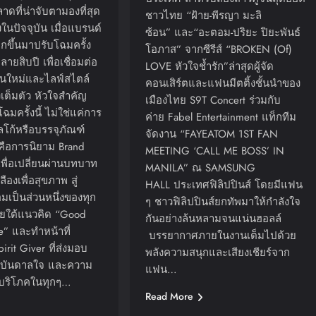
าดที่น่าจับตามองที่สุด
ชาวไทย “ฝ้าย-พีรญา มะลิ
นปัจจุบัน เมื่อแบรนด์
ซ้อน” และ“อะตอม-ปริยะ ปิยะพันธ์
กขึ้นมาปรับโฉมครั้ง
โอภาส” จากซีรีส์ “BROKEN (Of)
ยสิบปี เพื่อเชื่อมต่อ
LOVE หัวใจช้ำรัก”ล่าสุดผู้จัด
รุ่นใหม่และไลฟ์สไตล์
คอนเสิร์ตและแฟนมีตติ้งชั้นนำของ
เต็มตัว หัวใจสำคัญ
เมืองไทย S9T Concert ร่วมกับ
มครั้งนี้ ไม่ใช่แค่การ
ค่าย Fabel Entertainment แท็กทีม
ลโก้หรือบรรจุภัณฑ์
จัดงาน “FAYEATOM 1ST FAN
ือการนิยาม Brand
MEETING ‘CALL ME BOSS’ IN
พื่อเปลี่ยนผ่านบทบาท
MANILA” ณ SAMSUNG
ืองเพื่อสุขภาพ สู่
HALL ประเทศฟิลิปปินส์ โดยมีแฟน
อมเป็นส่วนหนึ่งของทุก
ๆ ชาวฟิลิปปินส์ยกทัพมาให้กำลังใจ
ายใต้แนวคิด “Good
กันอย่างล้นหลามจนแน่นฮอลล์
fe” และทำหน้าที่
บรรยากาศภายในงานเต็มไปด้วย
irit Giver ที่ส่งมอบ
พลังความสนุกและเสียงเชียร์จาก
งบันดาลใจ และความ
แฟน…
ู้บริโภคในทุกๆ…
Read More