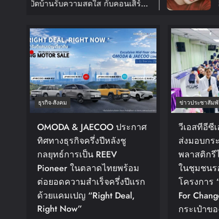
วามสดใส กับคอนเสิร์ต
อีกครั้งในงาน 20
OR TOUR ‘KNOCK ON
FANMEETING TO
ย์ 30 ม.ค. ปีหน้า!!
สิงหาคมนี้
ธุรกิจ-สังคม
ข่าวประชาสัมพั
OMODA & JAECOO ประกาศ
วีเอสทีอีซ
ทิศทางธุรกิจครึ่งปีหลังชู
ส่งมอบกระ
กลยุทธ์การเป็น REEV
พลาสติกรีไ
Pioneer ในตลาดไทยพร้อม
ในชุมชนร
ต่อยอดความสำเร็จครึ่งปีแรก
โครงการ “
ด้วยแคมเปญ “Right Deal,
For Chan
Right Now”
กระเป๋าขอ