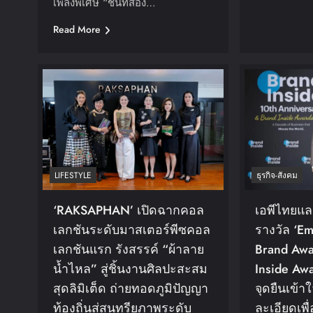
เพลงพิเศษ “ชิ้นที่สอง…
Read More
LIFESTYLE
ธุรกิจ-สังคม
‘RAKSAPHAN’ เปิดฉากคอล
เอพีไทยแ
เลกชันระดับมาสเตอร์พีซคอล
รางวัล ‘E
เลกชันแรก รังสรรค์ “ผ้าลาย
Brand Awa
น้ำไหล” สู่ชิ้นงานศิลปะสะสม
Inside Aw
สุดลิมิเต็ด ถ่ายทอดภูมิปัญญา
จุดยืนเข้า
ท้องถิ่นสู่สุนทรียภาพระดับ
ละเอียดเพื่