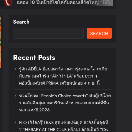
CO
ดบิวต์โซโล่กับคอนเสิร์ตใหญ่ “Tiffany
ชมั
 Of Calm Tour In Bangkok” ตุลานี้!
กร
Search
XX
DA
SEARCH
บัต
Recent Posts
รู้จัก ADÉLA ป๊อปสตาร์สาวดาวรุ่งจากสโลวาเกีย
กับเพลงสุดไวรัล “Ain’t In LA”พร้อมประกา
ศอัลบั้มเดบิวต์ PRIMA เตรียมปล่อย 4 ก.ย. นี้
ชวนโหวต “People’s Choice Awards” ดันผู้บริโภค
ร่วมตัดสินสุดยอดบริษัทอสังหาฯและเอเจนต์ที่ชื่น
ชอบแห่งปี 2026
FLO เกิร์ลกรุ๊ป R&B สุดแซ่บแห่งยุค ส่งอัลบั้มชุดที่
2 THERAPY AT THE CLUB พร้อมปล่อยเอ็มวี “Cry