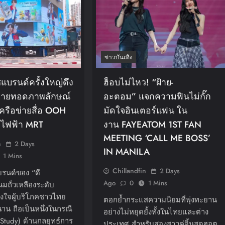
ข่าวบันเทิง
ชแบรนด์ครั้งใหญ่ดึง
ฮ็อบไม่ไหว! “ฝ้าย-
่ายทอดภาพลักษณ์
อะตอม” แจกความฟินไม่กั๊ก
ครือข่ายสื่อ OOH
มัดใจอินเตอร์แฟน ใน
ไฟฟ้า MRT
งาน FAYEATOM 1ST FAN
MEETING ‘CALL ME BOSS’
n
2 Days
IN MANILA
1 Mins
Chillandfin
2 Days
รนด์ของ “ดี
Ago
0
1 Mins
มถั่วเหลืองระดับ
งใจผู้บริโภคชาวไทย
ตอกย้ำกระแสความนิยมที่พุ่งทะยาน
าน ถือเป็นหนึ่งในกรณี
อย่างไม่หยุดยั้งทั้งในไทยและต่าง
Study) ด้านกลยุทธ์การ
ประเทศ สำหรับสองสาวคู่จิ้นสุดฮอต