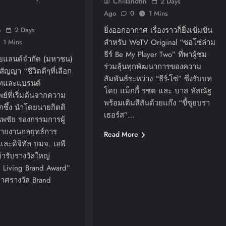
Chillandfin
2 Days
Ago
0
1 Mins
n
ยิ่งออกอากาศ เรื่องราวก็ยิ่งเข้มข้น
2 Days
สำหรับ WeTV Original “ซอโซ่ล่าม
1 Mins
ธีร์ Be My Player Two” ที่พาผู้ชม
ทยแลนด์จำกัด (มหาชน)
ร่วมลุ้นทุกพัฒนาการของความ
สัญญา “ชีวิตดีๆที่เลือก
สัมพันธ์ระหว่าง “ธีร์-โซ่” ซึ่งรับบท
ษัทและแบรนด์
โดย แม็กกี้ รชต และ บาส หัสณัฐ
พย์ที่เริ่มต้นจากความ
พร้อมเติมสีสันด้วยแก๊ง “ขี้ซุยบรา
ึกซึ้ง นำโดยนายกิตติ
เธอร์ส”…
นพชัย รองกรรมการผู้
ายงานกลยุทธ์การ
Read More
ละดิจิทัล บมจ. เอพี
้ารับรางวัลใหญ่
Living Brand Award”
าศรางวัล Brand