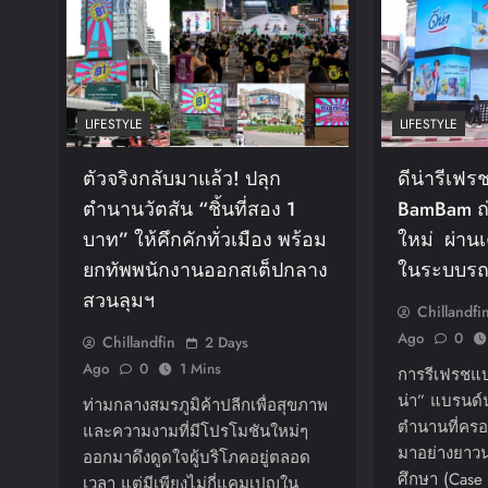
LIFESTYLE
LIFESTYLE
ตัวจริงกลับมาแล้ว! ปลุก
ดีน่ารีเฟร
ตำนานวัตสัน “ชิ้นที่สอง 1
BamBam ถ
บาท” ให้คึกคักทั่วเมือง พร้อม
ใหม่ ผ่านเ
ยกทัพพนักงานออกสเต็ปกลาง
ในระบบรถ
สวนลุมฯ
Chillandfi
Ago
0
Chillandfin
2 Days
Ago
0
1 Mins
การรีเฟรชแบ
น่า” แบรนด์น
ท่ามกลางสมรภูมิค้าปลีกเพื่อสุขภาพ
ตำนานที่ครอ
และความงามที่มีโปรโมชันใหม่ๆ
มาอย่างยาวน
ออกมาดึงดูดใจผู้บริโภคอยู่ตลอด
ศึกษา (Case 
เวลา แต่มีเพียงไม่กี่แคมเปญใน