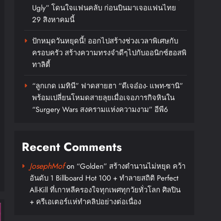
Ugly” โดนใจแฟนคลับ ก่อนบินมาเจอแฟนไทย
29 สิงหาคมนี้
ปักหมุดวันหยุดนี้! ออกไปสร้างช่วงเวลาพิเศษกับ
ครอบครัว สร้างความทรงจำดีๆไปกับออนิกซ์ฮอสพิ
ทาลิตี้
“ลูกเกด เมทินี” ฟาดสายฮา “ดีเจอ๋อง- แพท-ซานิ”
พร้อมเปลี่ยนโหมดสายลุยเมื่อเจอภารกิจหินใน
“Surgery Wars สงครามแห่งความงาม” อีพี6
Recent Comments
JosephMof
on
“Golden” สร้างตำนานไม่หยุด คว้า
อันดับ 1 Billboard Hot 100 + ทำลายสถิติ Perfect
All-Kill ที่เกาหลีครองใจทุกเพศทุกวัยทั่วโลก ศิลปิน
+ ครีเอเตอร์แห่ทำคลิปอย่างต่อเนื่อง