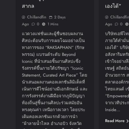
สากล
เองได้”
Chillandfin
Chillandfi
2 Days
Ago
0
1 Mins
Ago
0
แวดวงแฟชั่นและผู้ชื่นชอบผลงาน
บริษัทเอพีไ
ศิลปะต้อนรับการเผยโฉมอย่างเป็น
ภายใต้คำมั่น
ทางการของ “RAKSAPHAN” (รักษ
เองได้” บริ
พรรณ) แบรนด์ระดับ Beyond
อสังหาริมทรั
Iconic ที่นำเสนอชิ้นงานศิลปะซึ่ง
เข้าใจอย่างล
รังสรรค์ขึ้นภายใต้ปรัชญา “Iconic
เชษฐ์ สถิตย์
Statement, Curated Art Piece” โดย
อำนวยการ ส
นำเสนอผลงานคอลเลกชันลิมิเต็ดที่
ตลาดองค์กรแ
เน้นการดีไซน์อย่างมีเอกลักษณ์ และ
ไทยแลนด์ เข
การรังสรรค์งานฝีมือจากภูมิปัญญา
“Empowered 
ท้องถิ่นสู่ชิ้นงานศิลปะร่วมสมัยอัน
จากเวทีประก
ทรงคุณค่า เหนือกาลเวลา โดยประ
Inside…
เดิมคอลเลกชันแรกด้วยการนำ
Read More
“ผ้าลายน้ำไหล อำเภอปัว จังหวัด