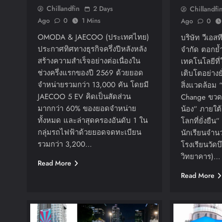
Chillandfin
2 Days
Chillandfi
Ago
0
1 Mins
Ago
0
OMODA & JAECOO (ประเทศไทย)
บริษัท วีเอส
ประกาศทิศทางธุรกิจครึ่งปีหลังหลัง
จำกัด ตอกย
สร้างความสำเร็จอย่างต่อเนื่องใน
เทคโนโลยีที
ช่วงครึ่งแรกของปี 2569 ด้วยยอด
เติบโตอย่างย
จำหน่ายรวมกว่า 13,000 คัน โดยมี
สิ่งแวดล้อม 
JAECOO 5 EV คิดเป็นสัดส่วน
Change ขวด
มากกว่า 60% ของยอดจำหน่าย
น้อง” ภายใต้
ทั้งหมด และล่าสุดครองอันดับ 1 ใน
โลกที่ยั่งยื
กลุ่มรถไฟฟ้าด้วยยอดจดทะเบียน
นักเรียนจำน
รวมกว่า 3,200…
โรงเรียนวัดบ
วิทยาคาร)…
Read More
Read More