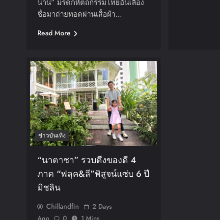
น่าน” มรดกหัตถกรรมไทยอันเลื่อง
ชื่อมาถ่ายทอดผ่านเสื้อผ้า…
Read More
ข่าวบันเทิง
“นาตาชา” รวบตึงของดี 4
ภาค “ฟลุค&ลี”พิสูจน์แซ่บ 6 ปี
มิชลิน
Chillandfin
2 Days
Ago
0
1 Mins