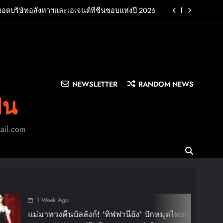
ยอดบริษัทอสังหาฯและเอเจนต์ที่ชื่นชอบแห่งปี 2026
UB พร้อมปล่อยเอ็มวี “Cry Ugly” โดนใจแฟนคลับ ก่อน
บินมาเจอแฟนไทย 29 สิงหาคมนี้
บครัว สร้างความทรงจำดีๆไปกับออนิกซ์ฮอสพิทาลิตี้
n LA”พร้อมประกาศอัลบั้มเดบิวต์ PRIMA เตรียมปล่อย
4 ก.ย. นี้
NEWSLETTER
RANDOM NEWS
ยอดบริษัทอสังหาฯและเอเจนต์ที่ชื่นชอบแห่งปี 2026
ิน
UB พร้อมปล่อยเอ็มวี “Cry Ugly” โดนใจแฟนคลับ ก่อน
บินมาเจอแฟนไทย 29 สิงหาคมนี้
mail.com
บครัว สร้างความทรงจำดีๆไปกับออนิกซ์ฮอสพิทาลิตี้
o
1
BI
บัลลังก์! ‘ทิฟฟานียัง’ ปักหมุดไทยแลนด์