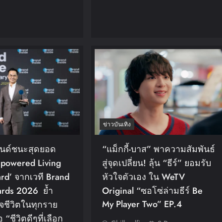
ข่าวบันเทิง
ลนด์ชนะสุดยอด
“แม็กกี้-บาส” พาความสัมพันธ์
mpowered Living
สู่จุดเปลี่ยน! ลุ้น “ธีร์” ยอมรับ
rd’ จากเวที Brand
หัวใจตัวเอง ใน WeTV
ards 2026 ย้ำ
Original “ซอโซ่ล่ามธีร์ Be
My Player Two” EP.4
ใจชีวิตในทุกราย
อ “ชีวิตดีๆที่เลือก