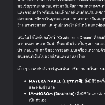
ขอเชิญชวนทุกครอบครัวมาสัมผัสการแสดงสุดตระการตา
และครอบครัว พร้อมมอบแพ็กเกจพิเศษต้อนรับเทศกาล
สถานะของพัทยาในฐานะจุดหมายปลายทางอันสมบูรณ
ร้านอาหารชายทะเล ศูนย์กลางไลฟ์สไตล์ แหล่งท่องเ
หนึ่งในไฮไลต์ของโชว์ “Crystallize a Dream” คืออ
ความหลากหลายอันน่าตื่นตาตื่นใจ เป็นชุดการแสดงที
ประกอบแฟนตาซีของการออกแบบเครื่องแต่งกายตัวการ
ดินแดนที่เต็มไปด้วยสีสันและน่าหลงใหล
เด็ก ๆ จะพบกับตัวการ์ตูนแฟนตาซีมากมายในการแสด
MAYURA NAKEE (
มยุรานาคี
):
สิ่งมีชีวิตค
และพลังอำนาจ
LYMNOSOM (
ลิมนอซอม
):
สิ่งมีชีวิตแห่งท
เป็นตัวเอง