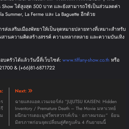
’s Show ได้สูงสุด 500 บาท และยังสามารถใช้เป็นส่วนลดค่า
 Lola Summer, La Ferme และ La Baguette อีกด้วย
งในการส่งเสริมเมืองพัทยาให้เป็นจุดหมายปลายทางที่เหมาะสำหรับ
ผสานความคิดสร้างสรรค์ ความหลากหลาย และความบันเทิง
ครัวได้แล้ววันนี้ที่เว็บไซต์:
www.tiffany-show.co.th
หรือ
-421700 & (+66)81-6871722
s:
Next:
าร
ฉายแสงแอด.เวนเจอร์ส่ง “JUJUTSU KAISEN: Hidden
รี
Inventory / Premature Death – The Movie มหาเวทย์
ยม
ผนึกมารเดอะมูฟวี่พรสวรรค์เร้น • อกาลมรณะ” ย้อน
มิตรภาพก่อนจุดเปลี่ยนสู่ศัตรูแค้น 4 กันยายนนี้