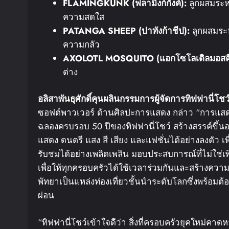
FLAMINGKUNK (
ฟลามิงก์กังค์
):
ลูกผสมระห
ความสดใส
PATANGA SHEEP (
ปาทังก้าชีป
):
ลูกผสมระห
ความกลัว
AXOLOTL MOSQUITO (
แอกโซโลเติล
มอสค
ต่าง
อลิสา
พันธุศักดิ์
คุนผลิน
กรรมการผู้จัดการ
ทิฟฟานี่โชว
ซอฟต์พาวเวอร์ ด้านศิลปะการแสดง กล่าว “การแสดงชุ
ฉลองครบรอบ 50 ปีของทิฟฟานี่โชว์ สร้างสรรค์ขึ้นอย
แสดง ดนตรี แสง สี เสียง และแฟชั่นได้อย่างลงตัว เ
รับชมได้อย่างเพลิดเพลิน มอบประสบการณ์ที่ไม่ใช่เพี
เพื่อให้ทุกครอบครัวได้ใช้เวลาร่วมกันและสร้างความทร
พัทยาเป็นแหล่งท่องเที่ยวชั้นนำระดับโลกซึ่งพร้อม
ผ่อน
“ทิฟฟานี่โชว์เข้าใจดีว่า สิ่งที่ครอบครัวยุคใหม่ค