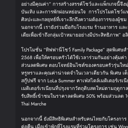
อย่างมีคุณค่า” การสร้างสรรค์โชว์และแพ็กเกจนี้จึง
บันเทิง และการพักผ่อนหย่อนใจ การโปรโมตโชว์แ
ศิลปะและกลยุทธ์ที่เจาะลึกถึงความต้องการของผู้ชม 
นอกจากนี้ เรายังร่วมมือกับโรงแรม ร้านอาหาร และสถา
เดียเพื่อเข้าถึงกลุ่มเป้าหมายอย่างมีประสิทธิภาพ” อล
โปรโมชั่น “ทิฟฟานี่โชว์ Family Package” สุดพิเศษ
2568 เพื่อให้ครอบครัวได้ใช้เวลาร่วมกันอย่างคุ้
ส่วนลดพิเศษ ตอบโจทย์อินไซต์ของครอบครัวรุ่นใหม่
หรูหราและคุณค่าน่าจดจำในเวลาเดียวกัน พิเศษ เด็
สกู๊ปฟรี จาก LoLa Summer คาเฟ่สไตล์เมดิเตอร์
เมดิเตอร์เรเนียนที่ปรุงจากวัตถุดิบสดใหม่ตามฤดูกา
รับสิทธิ์เข้าชมในราคาลดพิเศษ 50% พร้อมส่วนลด
Thai Marche
นอกจากนี้ ยังมีสิทธิพิเศษสำหรับคนไทยกับโครงการ 
ต่อคืน เมื่อเข้าพักที่โรงแรมที่ร่วมโครงการ เช่น W