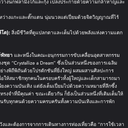
ว่างนกฟลามิงโก้และกุ้ง เปล่งประกายด้วยความกล้าหาญและ
ว่างแกะและตั๊กแตน นุ่มนวลแต่เปี่ยมด้วยจิตวิญญาณที่ไร้
ีโต
):
สิ่งมีชีวิตที่ดูแปลกตาและเต็มไปด้วยพลังแห่งความแตก
์
พัทยา
และหนึ่งในคณะอนุกรรมการขับเคลื่อนอุตสาหกรรม
ด “Crystallize a Dream” ซึ่งเป็นส่วนหนึ่งของการเฉลิม
่างพิถีพิถันด้วยโปรดักชันที่ยิ่งใหญ่ ผสมผสานศิลปะการ
พื่อให้สมาชิกทุกคนในครอบครัวทั้งผู้ใหญ่และเด็กสามารถมา
ยงความบันเทิง แต่ยังเต็มเปี่ยมไปด้วยความหมายที่ลึกซึ้ง
งจำที่มีคุณค่า ขณะเดียวกัน ก็ยังเป็นส่วนหนึ่งที่เติมเต็มให้
ต้อนรับทุกคนด้วยความครบครันทั้งความบันเทิงและการพัก
าดหวังและต้องการจากการเดินทางการท่องเที่ยวคือ “การใช้เวลา