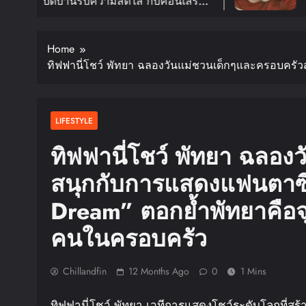
รับความสดใส กับคอนเสิร์ต
อีกครั้งในง
XTDOOR TOUR ‘KNOCK ON
FANMEETING
กดีเดย์ 30 ม.ค. ปีหน้า!!
สิงหาคมนี้
Home
ทิฟฟานี่โชว์ พัทยา ฉลองวันแม่ชวนเด็กๆและครอบครั
LIFESTYLE
ทิฟฟานี่โชว์ พัทยา ฉลอ
สนุกกับการแสดงแฟนตาซี
Dream” ตอกย้ำพัทยาคือ
คนในครอบครัว
Chillandfin
12 Months Ago
0
1 Mins
ทิฟฟานี่โชว์ พัทยา เวทีการแสดงโชว์ระดับโลกที่สร