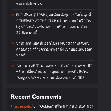
ชอบแห่งปี 2026
FLO เกิร์ลกรุ๊ป R&B สุดแซ่บแห่งยุค ส่งอัลบั้มชุดที่
2 THERAPY AT THE CLUB พร้อมปล่อยเอ็มวี “Cry
Ugly” โดนใจแฟนคลับ ก่อนบินมาเจอแฟนไทย
29 สิงหาคมนี้
ปักหมุดวันหยุดนี้! ออกไปสร้างช่วงเวลาพิเศษกับ
ครอบครัว สร้างความทรงจำดีๆไปกับออนิกซ์ฮอสพิ
ทาลิตี้
“ลูกเกด เมทินี” ฟาดสายฮา “ดีเจอ๋อง- แพท-ซานิ”
พร้อมเปลี่ยนโหมดสายลุยเมื่อเจอภารกิจหินใน
“Surgery Wars สงครามแห่งความงาม” อีพี6
Recent Comments
JosephMof
on
“Golden” สร้างตำนานไม่หยุด คว้า