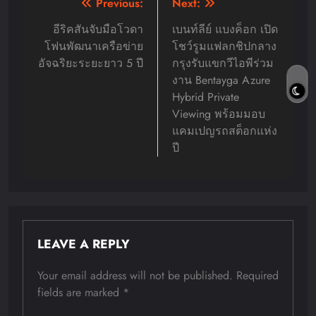
Post
Previous:
Next:
navigation
อีริคสันจับมือโวดา
เบนท์ลีย์ แบงค็อก เปิด
โฟนพัฒนาเครือข่าย
โชว์รูมแฟลกชิปกลาง
อัจฉริยะระยะยาว 5 ปี
กรุงรับแขกวีไอพีร่วม
งาน Bentayga Azure
Hybrid Private
Viewing พร้อมมอบ
แคมเปญรถสต็อกแห่ง
ปี
LEAVE A REPLY
Your email address will not be published.
Required
fields are marked
*