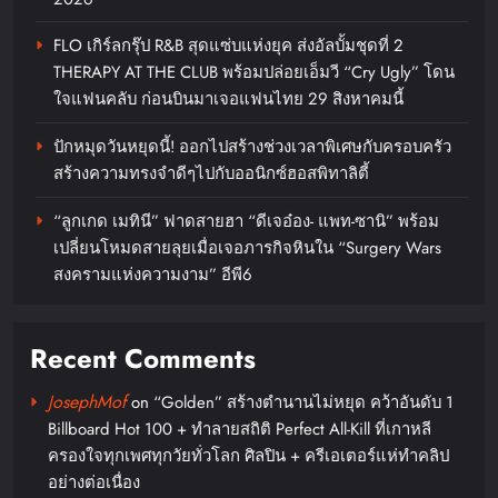
FLO เกิร์ลกรุ๊ป R&B สุดแซ่บแห่งยุค ส่งอัลบั้มชุดที่ 2
THERAPY AT THE CLUB พร้อมปล่อยเอ็มวี “Cry Ugly” โดน
ใจแฟนคลับ ก่อนบินมาเจอแฟนไทย 29 สิงหาคมนี้
ปักหมุดวันหยุดนี้! ออกไปสร้างช่วงเวลาพิเศษกับครอบครัว
สร้างความทรงจำดีๆไปกับออนิกซ์ฮอสพิทาลิตี้
“ลูกเกด เมทินี” ฟาดสายฮา “ดีเจอ๋อง- แพท-ซานิ” พร้อม
เปลี่ยนโหมดสายลุยเมื่อเจอภารกิจหินใน “Surgery Wars
สงครามแห่งความงาม” อีพี6
Recent Comments
JosephMof
on
“Golden” สร้างตำนานไม่หยุด คว้าอันดับ 1
Billboard Hot 100 + ทำลายสถิติ Perfect All-Kill ที่เกาหลี
ครองใจทุกเพศทุกวัยทั่วโลก ศิลปิน + ครีเอเตอร์แห่ทำคลิป
อย่างต่อเนื่อง
“ลูกเกด เมทินี” ฟาดสายฮา “ดีเจ