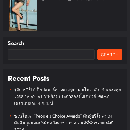
Search
SEARCH
FLO เกิร์ลกรุ๊ป R&B สุดแซ่บแห่งยุค
ส่งอัลบั้มชุดที่ 2 THERAPY AT THE
CLUB พร้อมปล่อยเอ็มวี “Cry Ugly”
Recent Posts
โดนใจแฟนคลับ ก่อนบินมาเจอแฟน
ไทย 29 สิงหาคมนี้
รู้จัก ADÉLA ป๊อปสตาร์สาวดาวรุ่งจากสโลวาเกีย กับเพลงสุด
ไวรัล “Ain’t In LA”พร้อมประกาศอัลบั้มเดบิวต์ PRIMA
chillandfin
2 days ago
0
เตรียมปล่อย 4 ก.ย. นี้
ชวนโหวต “People’s Choice Awards” ดันผู้บริโภคร่วม
ตัดสินสุดยอดบริษัทอสังหาฯและเอเจนต์ที่ชื่นชอบแห่งปี
2026