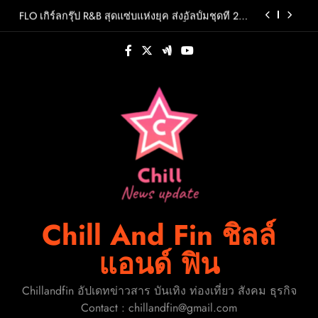
Skip
ชอบแห่งปี 2026
FLO เกิร์ลกรุ๊ป R&B สุดแซ่บแห่งยุค ส่งอัลบั้มชุดที่ 2
to
THERAPY AT THE CLUB พร้อมปล่อยเอ็มวี “Cry Ugly”
โดนใจแฟนคลับ ก่อนบินมาเจอแฟนไทย 29 สิงหาคม
content
ปักหมุดวันหยุดนี้! ออกไปสร้างช่วงเวลาพิเศษกับ
นี้
ครอบครัว สร้างความทรงจำดีๆไปกับออนิกซ์ฮอสพิ
ทาลิตี้
รู้จัก ADÉLA ป๊อปสตาร์สาวดาวรุ่งจากสโลวาเกีย กับ
เพลงสุดไวรัล “Ain’t In LA”พร้อมประกาศอัลบั้มเดบิ
วต์ PRIMA เตรียมปล่อย 4 ก.ย. นี้
ชวนโหวต “People’s Choice Awards” ดันผู้บริโภค
ร่วมตัดสินสุดยอดบริษัทอสังหาฯและเอเจนต์ที่ชื่น
ชอบแห่งปี 2026
FLO เกิร์ลกรุ๊ป R&B สุดแซ่บแห่งยุค ส่งอัลบั้มชุดที่ 2
THERAPY AT THE CLUB พร้อมปล่อยเอ็มวี “Cry Ugly”
โดนใจแฟนคลับ ก่อนบินมาเจอแฟนไทย 29 สิงหาคม
ปักหมุดวันหยุดนี้! ออกไปสร้างช่วงเวลาพิเศษกับ
นี้
ครอบครัว สร้างความทรงจำดีๆไปกับออนิกซ์ฮอสพิ
ทาลิตี้
Chill And Fin ชิลล์
แอนด์ ฟิน
Chillandfin อัปเดทข่าวสาร บันเทิง ท่องเที่ยว สังคม ธุรกิจ
Contact : chillandfin@gmail.com