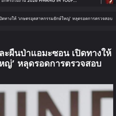
6 HWANG IN YOUP
ฉลอง 10 ปีเดบ
In BANGKOK เปิดขายบัตร 29
Young: Edge 
ปิดทางให้ ‘เกษตรอุตสาหกรรมยักษ์ใหญ่’ หลุดรอดการตรวจสอบ
ละผืนป่าแอมะซอน เปิดทางให้
ใหญ่’ หลุดรอดการตรวจสอบ