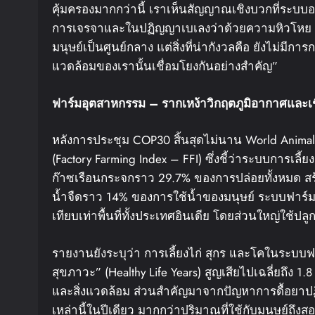
คุ้มครองมากกว่านี้ เราเห็นสัญญาณเชิงบวกที่ระบบ
การเจรจาและในปฏิญญาเบเลงว่าด้วยความหิวโหย 
มนุษย์เป็นศูนย์กลาง แต่สิ่งที่น่ากังวลคือ ยังไม่มีการ
แวดล้อมของเรานั้นเชื่อมโยงกันอย่างสำคัญ”
ฟาร์มอุตสาหกรรม
–
รากเหง้าวิกฤตภูมิอากาศและเชื
หลังการประชุม COP30 สิ้นสุดไม่นาน World Animal
(Factory Farming Index – FFI) ซึ่งชี้ว่าระบบการเลี
ก๊าซเรือนกระจกราว 29.7% ของการปล่อยทั้งหมด สร
น้ำจืดราว 14% ของการใช้น้ำของมนุษย์ ระบบฟาร์มอ
เทียบเท่าพื้นที่ทั้งประเทศอินเดีย โดยส่วนใหญ่ใช้ปล
รายงานยังระบุว่า การเลี้ยงไก่ สุกร และโคในระบบฟา
สุขภาวะ” (Healthy Life Years) สูญเสียไปเฉลี่ยถึ
และสิ่งแวดล้อม ส่วนสำคัญมาจากปัญหาการดื้อยาปฏิ
เหล่านี้ในปีเดียว มากกว่าปริมาณที่ใช้กับมนุษย์ถึงส