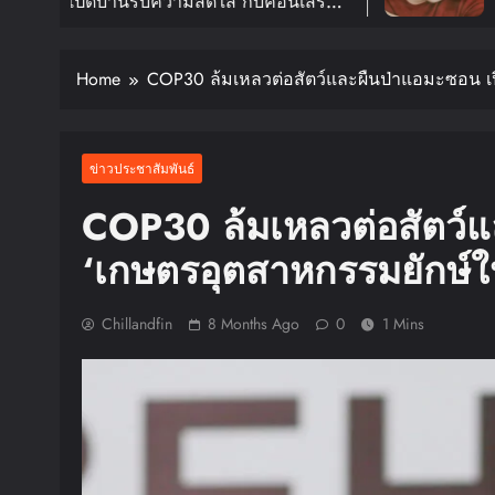
มสดใส กับคอนเสิร์ต
อีกครั้งในงาน 202
R TOUR ‘KNOCK ON
FANMEETING TOUR
 30 ม.ค. ปีหน้า!!
สิงหาคมนี้
Home
COP30 ล้มเหลวต่อสัตว์และผืนป่าแอมะซอน เ
ข่าวประชาสัมพันธ์
COP30 ล้มเหลวต่อสัตว์แ
‘เกษตรอุตสาหกรรมยักษ์
Chillandfin
8 Months Ago
0
1 Mins