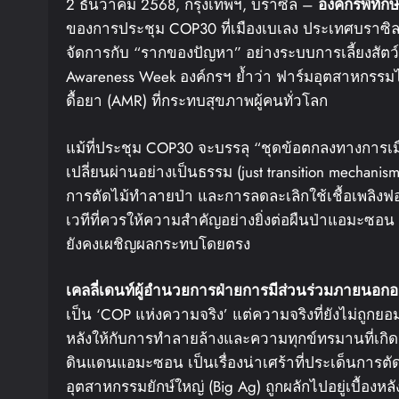
2 ธันวาคม 2568, กรุงเทพฯ, บราซิล –
องค์กรพิทักษ
ของการประชุม COP30 ที่เมืองเบเลง ประเทศบราซิล
จัดการกับ “รากของปัญหา” อย่างระบบการเลี้ยงสัตว
Awareness Week องค์กรฯ ย้ำว่า ฟาร์มอุตสาหกรรมไม
ดื้อยา (AMR) ที่กระทบสุขภาพผู้คนทั่วโลก
แม้ที่ประชุม COP30 จะบรรลุ “ชุดข้อตกลงทางการเมื
เปลี่ยนผ่านอย่างเป็นธรรม (just transition mechan
การตัดไม้ทำลายป่า และการลดละเลิกใช้เชื้อเพลิง
เวทีที่ควรให้ความสำคัญอย่างยิ่งต่อผืนป่าแอมะซอน สั
ยังคงเผชิญผลกระทบโดยตรง
เคลลี่
เดนท์
ผู้อำนวยการฝ่ายการมีส่วนร่วมภายนอก
อ
เป็น ‘COP แห่งความจริง’ แต่ความจริงที่ยังไม่ถูกย
หลังให้กับการทำลายล้างและความทุกข์ทรมานที่เกิดจ
ดินแดนแอมะซอน เป็นเรื่องน่าเศร้าที่ประเด็นการต
อุตสาหกรรมยักษ์ใหญ่ (Big Ag) ถูกผลักไปอยู่เบื้องหล