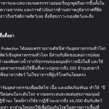
อาหารและบทบาทเกษตรกรรายย่อยเริ่มถูกพูดถึงมากขึ้นทั้งใน
ความยากจน และการดำเนินการด้านสภาพภูมิอากาศที่ยึด
กล่าวถึงสวัสดิภาพสัตว์เลย ทั้งที่สุขภาวะของสัตว์และสิ่ง
้อดื้อยา
 Protection ได้เผยแพร่รายงานดัชนีฟาร์มอุตสาหกรรมทั่วโลก
้ยงสัตว์เชิงอุตสาหกรรมทั่วโลก มีส่วนรับผิดชอบต่อการปล่อย
้างมลพิษทางน้ำจากกิจกรรมของมนุษย์ราวหนึ่งในสี่ และใช้
ุตสาหกรรมยังใช้พื้นที่เพาะปลูกมากถึง 350 ล้านเฮกตาร์
ูกพืชอาหารสัตว์ ไม่ใช่อาหารที่ผู้บริโภคกินโดยตรง
ร์มอุตสาหกรรมเพื่อผลิตไข่ เนื้อ และผลิตภัณฑ์นม ทำให้ “ปี
ง 1.8 ปีต่อคนในระดับโลก จากผลกระทบสะสมต่อสุขภาพมนุษย์
ชีวนะ โดยมีการใช้ยาปฏิชีวนะมากถึง 66,000 ตันกับสัตว์
องเท่า ยาส่วนใหญ่ถูกใช้เพื่อป้องกันโรคในสภาพการเลี้ยงที่