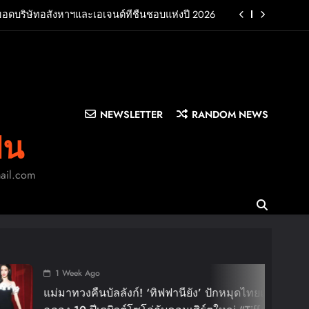
ยอดบริษัทอสังหาฯและเอเจนต์ที่ชื่นชอบแห่งปี 2026
UB พร้อมปล่อยเอ็มวี “Cry Ugly” โดนใจแฟนคลับ ก่อน
บินมาเจอแฟนไทย 29 สิงหาคมนี้
บครัว สร้างความทรงจำดีๆไปกับออนิกซ์ฮอสพิทาลิตี้
n LA”พร้อมประกาศอัลบั้มเดบิวต์ PRIMA เตรียมปล่อย
4 ก.ย. นี้
NEWSLETTER
RANDOM NEWS
ยอดบริษัทอสังหาฯและเอเจนต์ที่ชื่นชอบแห่งปี 2026
ิน
UB พร้อมปล่อยเอ็มวี “Cry Ugly” โดนใจแฟนคลับ ก่อน
บินมาเจอแฟนไทย 29 สิงหาคมนี้
mail.com
บครัว สร้างความทรงจำดีๆไปกับออนิกซ์ฮอสพิทาลิตี้
1 W
BIGB
ลลังก์! ‘ทิฟฟานียัง’ ปักหมุดไทยแลนด์