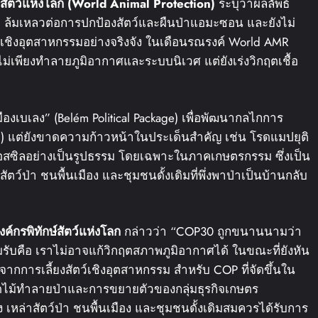
์สัตว์แห่งโลก
(World Animal Protection)
ระบุว่าผลลัพธ์
 ล้มเหลวต่อการปกป้องสัตว์และผืนป่าแอมะซอน และยังไม่
์เชิงอุตสาหกรรมอย่างจริงจัง ในเดือนรณรงค์ World AMR
่เพียงทำลายภูมิอากาศและระบบนิเวศ แต่ยังเร่งวิกฤตเชื้อ
องเบเลง” (Belém Political Package) เพื่อพัฒนากลไกการ
ism) แต่ยังขาดความก้าวหน้าในประเด็นสำคัญ เช่น โรดแมปยุติ
ฟอสซิลอย่างเป็นรูปธรรม โดยเฉพาะในภาคเกษตรกรรม ซึ่งเป็น
ตว์ป่า ชนพื้นเมือง และชุมชนดั้งเดิมที่พึ่งพาป่าเป็นบ้านกลับ
งค์กรพิทักษ์สัตว์แห่งโลก
กล่าวว่า “COP30 ถูกขนานนามว่า
อมรับคือ เราไม่อาจแก้วิกฤตสภาพภูมิอากาศได้ ในขณะที่ยังหัน
ากการเลี้ยงสัตว์เชิงอุตสาหกรรม สำหรับ COP ที่จัดขึ้นใน
ัดไม้ทำลายป่าและการขยายตัวของกลุ่มธุรกิจเกษตร
ัง เหล่าสัตว์ป่า ชนพื้นเมือง และชุมชนดั้งเดิมสมควรได้รับการ