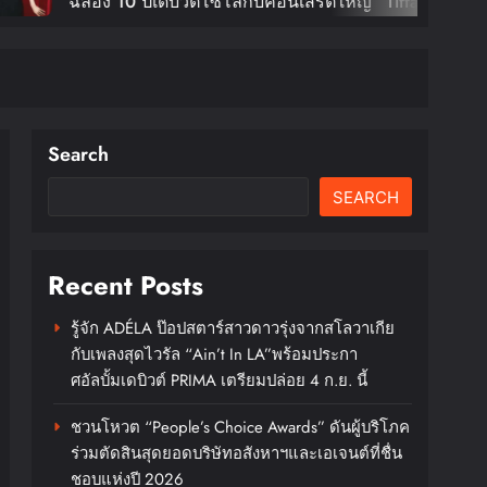
COSM
ิวต์โซโล่กับคอนเสิร์ตใหญ่ “Tiffany
ชมังค
Of Calm Tour In Bangkok” ตุลานี้!
กรุง
XX 
DAES
บัตร
Search
SEARCH
Recent Posts
รู้จัก ADÉLA ป๊อปสตาร์สาวดาวรุ่งจากสโลวาเกีย
กับเพลงสุดไวรัล “Ain’t In LA”พร้อมประกา
ศอัลบั้มเดบิวต์ PRIMA เตรียมปล่อย 4 ก.ย. นี้
ชวนโหวต “People’s Choice Awards” ดันผู้บริโภค
ร่วมตัดสินสุดยอดบริษัทอสังหาฯและเอเจนต์ที่ชื่น
ชอบแห่งปี 2026