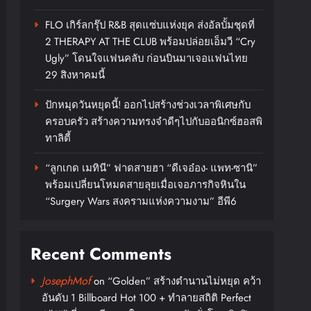
FLO เกิร์ลกรุ๊ป R&B สุดแซ่บแห่งยุค ส่งอัลบั้มชุดที่
2 THERAPY AT THE CLUB พร้อมปล่อยเอ็มวี “Cry
Ugly” โดนใจแฟนคลับ ก่อนบินมาเจอแฟนไทย
29 สิงหาคมนี้
ปักหมุดวันหยุดนี้! ออกไปสร้างช่วงเวลาพิเศษกับ
ครอบครัว สร้างความทรงจำดีๆไปกับออนิกซ์ฮอสพิ
ทาลิตี้
“ลูกเกด เมทินี” ฟาดสายฮา “ดีเจอ๋อง- แพท-ซานิ”
พร้อมเปลี่ยนโหมดสายลุยเมื่อเจอภารกิจหินใน
“Surgery Wars สงครามแห่งความงาม” อีพี6
Recent Comments
JosephMof
on
“Golden” สร้างตำนานไม่หยุด คว้า
อันดับ 1 Billboard Hot 100 + ทำลายสถิติ Perfect