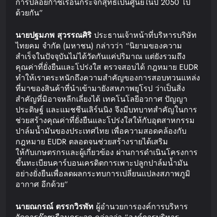
การปล่อยก๊าซเรือนกระจกสุทธิเป็นศูนย์ในปี 2050 ไป
ด้วยกัน”
นายปฐมภพ
สุวรรณศิริ
ประธานเจ้าหน้าที่บริหารบริษัท
ไทยคม จำกัด (มหาชน) กล่าวว่า “นิยามของความ
สำเร็จในปัจจุบันไม่ได้วัดกันแค่ปริมาณ แต่ยังรวมถึง
คุณค่าที่ยั่งยืนและโปร่งใส ตรวจสอบได้ กฎหมาย EUDR
ทำให้เราตระหนักถึงความสำคัญของการสอบทวนแหล่ง
ที่มาของสินค้าที่นำเข้ามายังสหภาพยุโรป ว่าเป็นสิ่ง
สำคัญที่มิอาจหลีกเลี่ยงได้ เทคโนโลยีอวกาศ ปัญญา
ประดิษฐ์ และแมชชีนเลิร์นนิง จึงมีบทบาทสำคัญในการ
ช่วยสร้างคุณค่าที่ยั่งยืนและโปร่งใสให้กับอุตสาหกรรม
ปาล์มน้ำมันของประเทศไทย เพื่อความสอดคล้องกับ
กฎหมาย EUDR ตลอดจนช่วยสร้างรายได้เสริม
ให้กับเกษตรกรและผู้เกี่ยวข้อง ผ่านการดำเนินโครงการ
ขึ้นทะเบียนคาร์บอนเครดิตการเพาะปลูกปาล์มน้ำมัน
อย่างยั่งยืนเพื่อลดผลกระทบการเปลี่ยนแปลงสภาพภูมิ
อากาศ อีกด้วย”
นายณกรณ์
ตรรกวิรพัท
ผู้อำนวยการองค์การบริหาร