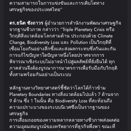
ความสามารถในการแข่งขันและการเติบโตทาง
เศรษฐกิจของประเทศไทย”
ดร
.
ธนิต
ชังถาวร
ผู้อำนวยการสำนักงานพัฒนาเศรษฐกิจ
จากฐานชีวภาพ กล่าวว่า “Triple Planetary Crisis หรือ
วิกฤติสิ่งแวดล้อมโลกสามด้าน ประกอบด้วย Climate
Change, Biodiversity Loss และ Pollution เป็นวิกฤติที่
เชื่อมโยงกันอย่างลึกซึ้งและส่งผลกระทบซึ่งกันและกัน
การแก้ไขปัญหาใดปัญหาหนึ่งโดยปราศจากการ
พิจารณาเชิงระบบไม่อาจนำไปสู่ผลลัพธ์ที่ยั่งยืนได้ ทุก
ภาคส่วนจึงต้องบูรณาการมาตรการเพื่อรับมือกับวิกฤติ
ทั้งสามพร้อมกันอย่างเป็นระบบ
หลักฐานทางวิทยาศาสตร์ชี้ชัดว่าโลกได้ก้าวข้าม
Planetary Boundaries ทางสิ่งแวดล้อมไปแล้ว 7 ด้านจาก
9 ด้าน ซึ่ง 1 ในนั้น คือ Biodiversity Loss ที่สะท้อนถึง
ความเปราะบางของระบบนิเวศซึ่งเป็นรากฐานของ
เศรษฐกิจ
การเสื่อมถอยของความหลากหลายทางชีวภาพส่งผลต่อ
ความอุดมสมบูรณ์ของทรัพยากรที่ธุรกิจพึ่งพา ขณะที่