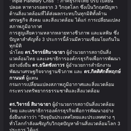
“Triple Planetary Crisis” : ภาคธุรกิจไทย ปรับ เปลี่ยน
ปลอด หาทางรอดจาก 3 วิกฤตโลก ซึ่งเป็นวิกฤตปัญหา
ด้านสิ่งแวดล้อมที่ได้ส่งผลกระทบในทุกมิติทั้งด้าน
เศรษฐกิจ สังคม และสิ่งแวดล้อม ได้แก่ การเปลี่ยนแปลง
สภาพภูมิอากาศ
การสูญเสียความหลากหลายทางชีวภาพ และมลพิษ ซึ่ง
ปัญหาสำคัญทั้ง 3 ประการนี้ล้วนมีความเชื่อมโยงกันใน
ทุกมิติ
นำโดย
ดร
.
วิจารย์
สิมาฉายา
ผู้อำนวยการสถาบันสิ่ง
แวดล้อมไทย และเลขาธิการองค์กรธุรกิจเพื่อการพัฒนา
อย่างยั่งยืน
ดร
.
ธนิต
ชังถาวร
ผู้อำนวยการสำนักงาน
พัฒนาเศรษฐกิจจากฐานชีวภาพ และ
ดร
.
กิตติศักดิ์
พฤกษ์
กานนท์
ผู้แทน
กรมการเปลี่ยนแปลงสภาพภูมิอากาศและสิ่งแวดล้อม
กระทรวงทรัพยากรธรรมชาติและสิ่งแวดล้อม
ดร
.
วิจารย์
สิมาฉายา
ผู้อำนวยการสถาบันสิ่งแวดล้อม
ไทย และเลขาธิการองค์กรธุรกิจเพื่อการพัฒนาอย่าง
ยั่งยืนกล่าวว่า “ปัจจุบันประเทศไทยและประเทศต่าง ๆ
ทั่วโลกกำลังเผชิญกับวิกฤตปัญหาด้านสิ่งแวดล้อมโลก 3
ประการ ได้แก่