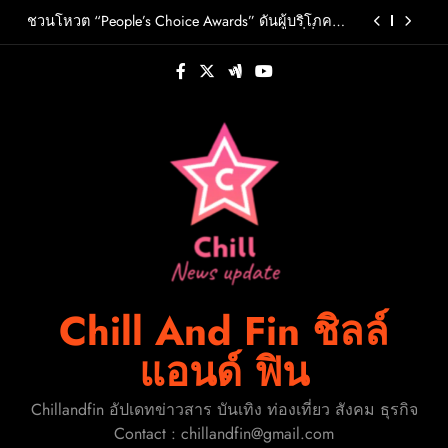
Skip
ชอบแห่งปี 2026
FLO เกิร์ลกรุ๊ป R&B สุดแซ่บแห่งยุค ส่งอัลบั้มชุดที่ 2
to
THERAPY AT THE CLUB พร้อมปล่อยเอ็มวี “Cry Ugly”
โดนใจแฟนคลับ ก่อนบินมาเจอแฟนไทย 29 สิงหาคม
content
ปักหมุดวันหยุดนี้! ออกไปสร้างช่วงเวลาพิเศษกับ
นี้
ครอบครัว สร้างความทรงจำดีๆไปกับออนิกซ์ฮอสพิ
ทาลิตี้
รู้จัก ADÉLA ป๊อปสตาร์สาวดาวรุ่งจากสโลวาเกีย กับ
เพลงสุดไวรัล “Ain’t In LA”พร้อมประกาศอัลบั้มเดบิ
วต์ PRIMA เตรียมปล่อย 4 ก.ย. นี้
ชวนโหวต “People’s Choice Awards” ดันผู้บริโภค
ร่วมตัดสินสุดยอดบริษัทอสังหาฯและเอเจนต์ที่ชื่น
ชอบแห่งปี 2026
FLO เกิร์ลกรุ๊ป R&B สุดแซ่บแห่งยุค ส่งอัลบั้มชุดที่ 2
THERAPY AT THE CLUB พร้อมปล่อยเอ็มวี “Cry Ugly”
โดนใจแฟนคลับ ก่อนบินมาเจอแฟนไทย 29 สิงหาคม
ปักหมุดวันหยุดนี้! ออกไปสร้างช่วงเวลาพิเศษกับ
นี้
ครอบครัว สร้างความทรงจำดีๆไปกับออนิกซ์ฮอสพิ
ทาลิตี้
Chill And Fin ชิลล์
แอนด์ ฟิน
Chillandfin อัปเดทข่าวสาร บันเทิง ท่องเที่ยว สังคม ธุรกิจ
Contact : chillandfin@gmail.com