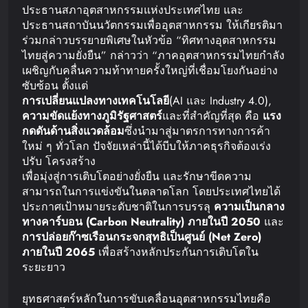
ประธานสภาอุตสาหกรรมแห่งประเทศไทย และ
ประธานสถาบันนวัตกรรมเพื่ออุตสาหกรรม ให้เกียรติมา
ร่วมกล่าวบรรยายพิเศษในหัวข้อ “ทิศทางอุตสาหกรรม
ไทยสู่ความยั่งยืน” กล่าวว่า “ภาคอุตสาหกรรมไทยกำลัง
เผชิญกับคลื่นความท้าทายครั้งใหญ่ที่เชื่อมโยงกันอย่าง
ซับซ้อน ตั้งแต่
การเปลี่ยนแปลงทางเทคโนโลยี
(AI และ Industry 4.0),
ความขัดแย้งทางภูมิรัฐศาสตร์
และที่สำคัญที่สุด คือ
แรง
กดดันด้านสิ่งแวดล้อม
ซึ่งนำมาสู่มาตรการทางการค้า
ใหม่ ๆ ทั่วโลก ปัจจัยเหล่านี้ได้บีบให้ภาคธุรกิจต้องเร่ง
ปรับ โครงสร้าง
เพื่อมุ่งสู่การเติบโตอย่างยั่งยืน และรักษาขีดความ
สามารถในการแข่งขันในตลาดโลก โดยประเทศไทยได้
ประกาศเป้าหมายระดับชาติในการบรรลุ
ความเป็นกลาง
ทางคาร์บอน
(Carbon Neutrality)
ภายในปี
2050
และ
การปล่อยก๊าซ
เรือนกระจกสุทธิเป็นศูนย์
(Net Zero)
ภายในปี
2065
เพื่อสร้างหลักประกันการเติบโตใน
ระยะยาว
ยุทธศาสตร์หลักในการขับเคลื่อนอุตสาหกรรมไทยคือ