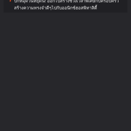
ปักหมุดวันหยุดนี้! ออกไปสร้างช่วงเวลาพิเศษกับครอบครัว
สร้างความทรงจำดีๆไปกับออนิกซ์ฮอสพิทาลิตี้
“ลูกเกด เมทินี” ฟาดสายฮา “ดีเจอ๋อง- แพท-ซานิ” พร้อม
“น้ำดื่มคริสตัล” ภายใต้กลุ่มบริษัท
เปลี่ยนโหมดสายลุยเมื่อเจอภารกิจหินใน “Surgery Wars
ไทยเบฟเวอเรจจำกัด (มหาชน) ร่วม
สงครามแห่งความงาม” อีพี6
สนับสนุนนิทรรศการ “YOUNG รักษ์
ทะเล : SEA THE CHANGE” ชวน
Recent Comments
คนรุ่นใหม่ร่วมอนุรักษ์ทะเลอย่าง
ยั่งยืน
JosephMof
on
“Golden” สร้างตำนานไม่หยุด คว้าอันดับ 1
Billboard Hot 100 + ทำลายสถิติ Perfect All-Kill ที่เกาหลี
chillandfin
20 hours ago
0
ครองใจทุกเพศทุกวัยทั่วโลก ศิลปิน + ครีเอเตอร์แห่ทำคลิป
อย่างต่อเนื่อง
วีเอสทีอีซีเอส (ประเทศไทย) ส่งมอบ
กระเป๋านักเรียนจากพลาสติกรีไซเคิล
ให้โรงเรียนในชุมชนรอบองค์กรภาย
ใต้โครงการ “VST ECS Recycle for
Change ขวดของเรา…กระเป๋าของ
น้อง”