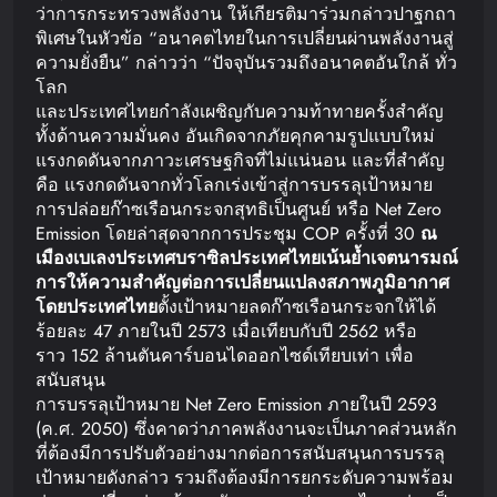
ว่าการกระทรวงพลังงาน ให้เกียรติมาร่วมกล่าวปาฐกถา
พิเศษในหัวข้อ “อนาคตไทยในการเปลี่ยนผ่านพลังงานสู่
ความยั่งยืน” กล่าวว่า “ปัจจุบันรวมถึงอนาคตอันใกล้ ทั่ว
โลก
และประเทศไทยกำลังเผชิญกับความท้าทายครั้งสำคัญ
ทั้งด้านความมั่นคง อันเกิดจากภัยคุกคามรูปแบบใหม่
แรงกดดันจากภาวะเศรษฐกิจที่ไม่แน่นอน และที่สำคัญ
คือ แรงกดดันจากทั่วโลกเร่งเข้าสู่การบรรลุเป้าหมาย
การปล่อยก๊าซเรือนกระจกสุทธิเป็นศูนย์ หรือ Net Zero
Emission โดยล่าสุดจากการประชุม COP ครั้งที่ 30
ณ
เมืองเบเลง
ประเทศบราซิล
ประเทศไทยเน้นย้ำเจตนารมณ์
การให้ความสำคัญต่อการ
เปลี่ยนแปลงสภาพภูมิอากาศ
โดยประเทศไทย
ตั้งเป้าหมายลดก๊าซเรือนกระจกให้ได้
ร้อยละ 47 ภายในปี 2573 เมื่อเทียบกับปี 2562 หรือ
ราว 152 ล้านตันคาร์บอนไดออกไซด์เทียบเท่า เพื่อ
สนับสนุน
การบรรลุเป้าหมาย Net Zero Emission ภายในปี 2593
(ค.ศ. 2050) ซึ่งคาดว่าภาคพลังงานจะเป็นภาคส่วนหลัก
ที่ต้องมีการปรับตัวอย่างมากต่อการสนับสนุนการบรรลุ
เป้าหมายดังกล่าว รวมถึงต้องมีการยกระดับความพร้อม