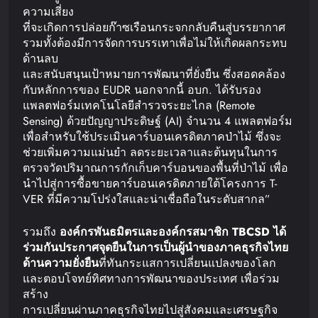
ความเสี่ยง
ที่จะเกิดการปล่อยก๊าซเรือนกระจกกลับคืนสู่บรรยากาศ
รวมทั้งต้องมีการจัดการบรรเทาเพื่อไม่ให้เกิดผลกระทบ
ด้านลบ
และสนับสนุนเป้าหมายการพัฒนาที่ยั่งยืน ซึ่งสอดคล้อง
กับหลักการของ EUDR นอกจากนี้ อบก. ได้รับรอง
แพลตฟอร์มเทคโนโลยีสำรวจระยะไกล (Remote
Sensing) ด้วยปัญญาประดิษฐ์ (AI) จำนวน 4 แพลตฟอร์ม
เพื่อสำหรับใช้ประเมินคาร์บอนเครดิตภาคป่าไม้ ซึ่งจะ
ช่วยเพิ่มความแม่นยำ ลดระยะเวลาและต้นทุนในการ
ตรวจวัดปริมาณการกักเก็บคาร์บอนของพื้นที่ป่าไม้ เพื่อ
นำไปสู่การซื้อขายคาร์บอนเครดิตภายใต้โครงการ T-
VER ที่มีความโปร่งใสและน่าเชื่อถือในระดับสากล”
รวมถึง
องค์กรพันธมิตร
และองค์กรสมาชิก
TBCSD
ได้
ร่วมกันประกาศจุดยืนในการเป็นผู้นำของภาคธุรกิจไทย
ด้านความยั่งยืน
ที่ทันกระแสการเปลี่ยนแปลงของโลก
และตอบโจทย์ทิศทางการพัฒนาของประเทศ เพื่อร่วม
สร้าง
การเปลี่ยนผ่านภาคธุรกิจไทยไปสู่สังคมและเศรษฐกิจ