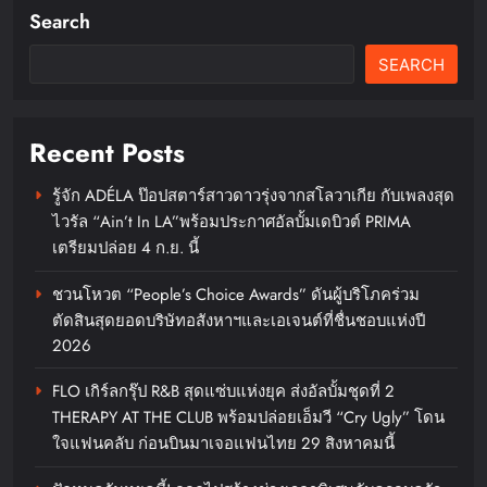
Search
SEARCH
Recent Posts
รู้จัก ADÉLA ป๊อปสตาร์สาวดาวรุ่งจากสโลวาเกีย กับเพลงสุด
ไวรัล “Ain’t In LA”พร้อมประกาศอัลบั้มเดบิวต์ PRIMA
เบอร์แทรม คว้ารางวัล Prime
เตรียมปล่อย 4 ก.ย. นี้
Minister’s Export Award 2026
สาขา Best Thai Brandตอกย้ำความ
ชวนโหวต “People’s Choice Awards” ดันผู้บริโภคร่วม
ตัดสินสุดยอดบริษัทอสังหาฯและเอเจนต์ที่ชื่นชอบแห่งปี
สำเร็จของแบรนด์เซียงเพียวในระดับ
2026
สากล
FLO เกิร์ลกรุ๊ป R&B สุดแซ่บแห่งยุค ส่งอัลบั้มชุดที่ 2
chillandfin
20 hours ago
0
THERAPY AT THE CLUB พร้อมปล่อยเอ็มวี “Cry Ugly” โดน
ใจแฟนคลับ ก่อนบินมาเจอแฟนไทย 29 สิงหาคมนี้