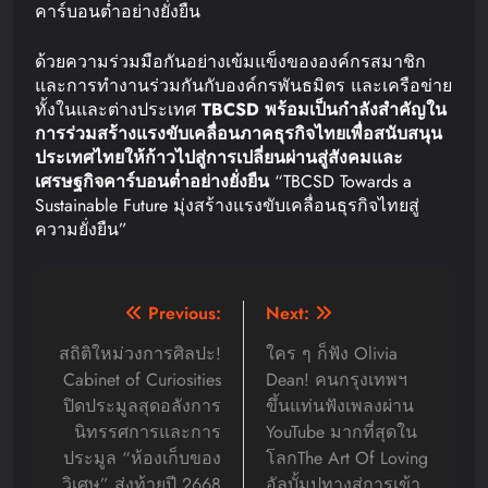
คาร์บอนต่ำอย่างยั่งยืน
ด้วยความร่วมมือกันอย่างเข้มแข็งขององค์กรสมาชิก
และการทำงานร่วมกันกับองค์กรพันธมิตร และเครือข่าย
ทั้งในและต่างประเทศ
TBCSD
พร้อมเป็นกำลังสำคัญใน
การร่วมสร้างแรงขับเคลื่อนภาคธุรกิจไทย
เพื่อสนับสนุน
ประเทศไทยให้ก้าวไปสู่การเปลี่ยนผ่านสู่สังคมและ
เศรษฐกิจคาร์บอนต่ำอย่างยั่งยืน
“TBCSD Towards a
Sustainable Future มุ่งสร้างแรงขับเคลื่อนธุรกิจไทยสู่
ความยั่งยืน”
Post
Previous:
Next:
navigation
สถิติใหม่วงการศิลปะ!
ใคร ๆ ก็ฟัง Olivia
Cabinet of Curiosities
Dean! คนกรุงเทพฯ
ปิดประมูลสุดอลังการ
ขึ้นแท่นฟังเพลงผ่าน
นิทรรศการและการ
YouTube มากที่สุดใน
ประมูล “ห้องเก็บของ
โลกThe Art Of Loving
วิเศษ” ส่งท้ายปี 2668
อัลบั้มปูทางสู่การเข้า