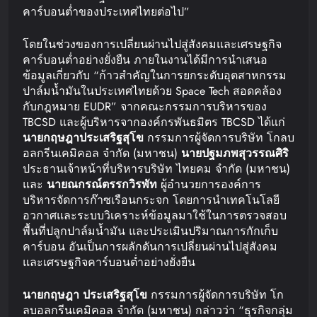
คาร์บอนต่ำของประเทศไทยต่อไป”
โดยในช่วงของการเปลี่ยนผ่านไปสู่สังคมและเศรษฐกิจ
คาร์บอนต่ำอย่างยั่งยืน ภายในงานได้มีการนำเสนอ
ข้อมูลเกี่ยวกับ “ก้าวสำคัญในการยกระดับอุตสาหกรรม
ปาล์มน้ำมันในประเทศไทยด้วย Space Tech สอดคล้อง
กับกฎหมาย EUDR” จากคณะกรรมการบริหารของ
TBCSD และผู้บริหารจากองค์กรพันธมิตร TBCSD ได้แก่
นายกฤษฎา
ประเสริฐสุโข
กรรมการผู้จัดการบริษัท โกลบ
อลกรีนเคมิคอล จำกัด (มหาชน)
นายปฐมภพ
สุวรรณศิริ
ประธานเจ้าหน้าที่บริหารบริษัท ไทยคม จำกัด (มหาชน)
และ
นายณกรณ์
ตรรกวิรพัท
ผู้อำนวยการองค์การ
บริหารจัดการก๊าซเรือนกระจก โดยการนำเทคโนโลยี
อวกาศและระบบวิเคราะห์ข้อมูลมาใช้ในการตรวจสอบ
พื้นที่ปลูกปาล์มน้ำมัน และประเมินปริมาณการกักเก็บ
คาร์บอน อันเป็นการผลักดันการเปลี่ยนผ่านไปสู่สังคม
และเศรษฐกิจคาร์บอนต่ำอย่างยั่งยืน
นายกฤษฎา
ประเสริฐสุโข
กรรมการผู้จัดการบริษัท โก
ลบอลกรีนเคมิคอล จำกัด (มหาชน) กล่าวว่า “ธุรกิจกลุ่ม