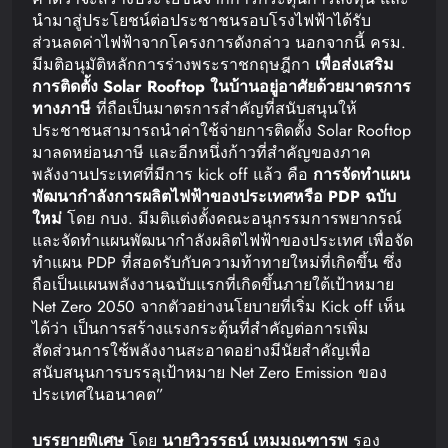
นำมาสู่ประโยชน์ต่อประชาชนรอบโรงไฟฟ้าได้รับ
ส่วนลดค่าไฟฟ้าจากโครงการดังกล่าว นอกจากนี้ ครม.
มีมติอนุมัติหลักการร่างพระราชกฤษฎีกา
เพื่อ
ส่งเสริม
การติดตั้ง
Solar Rooftop
ในบ้านอยู่อาศัยด้วยมาตรการ
ทางภาษี
ที่ถือเป็นมาตรการสำคัญที่สนับสนุนให้
ประชาชนสามารถนำค่าใช้จ่ายการติดตั้ง Solar Rooftop
มาลดหย่อนภาษี และอีกหนึ่งก้าวที่สำคัญของภาค
พลังงานประเทศที่มีการ kick off แล้ว คือ
การจัดทำแผน
พัฒนากำลัง
การผลิตไฟฟ้าของประเทศ
หรือ
PDP
ฉบับ
ใหม่
โดย กบง. มีมติแต่งตั้งคณะอนุกรรมการพยากรณ์
และจัดทำแผนพัฒนากำลังผลิตไฟฟ้าของประเทศ เพื่อจัด
ทำแผน PDP ที่สอดรับกับความท้าทายใหม่ที่เกิดขึ้น ซึ่ง
ถือเป็นแผนพลังงานฉบับแรกที่เกิดขึ้นภายใต้เป้าหมาย
Net Zero 2050 จากตัวอย่างนโยบายที่เริ่ม Kick off เห็น
ได้ว่า เป็นการสร้างแรงกระตุ้นที่สำคัญต่อการเพิ่ม
สัดส่วนการใช้พลังงานสะอาดอย่างมีนัยสำคัญเพื่อ
สนับสนุนการบรรลุเป้าหมาย Net Zero Emission ของ
ประเทศในอนาคต”
บรรยายพิเศษ
โดย
นายวิวรรธน์
เหมมณฑารพ
รอง