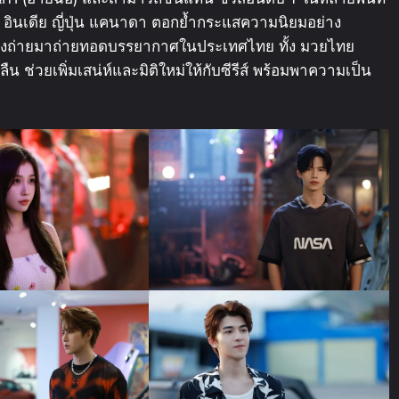
าม อินเดีย ญี่ปุ่น แคนาดา ตอกย้ำกระแสความนิยมอย่าง
กกองถ่ายมาถ่ายทอดบรรยากาศในประเทศไทย ทั้ง มวยไทย
่วยเพิ่มเสน่ห์และมิติใหม่ให้กับซีรีส์ พร้อมพาความเป็น