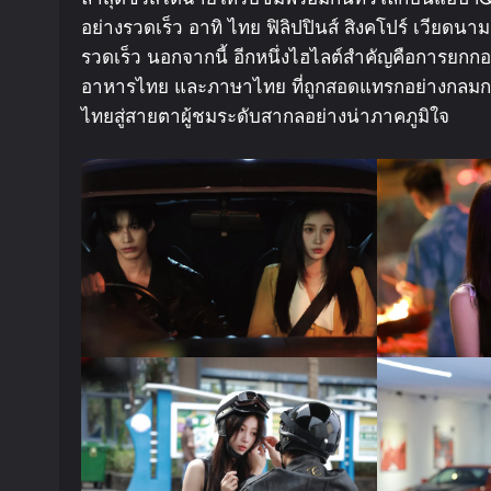
อย่างรวดเร็ว อาทิ ไทย ฟิลิปปินส์ สิงคโปร์ เวียดน
รวดเร็ว นอกจากนี้ อีกหนึ่งไฮไลต์สำคัญคือการย
อาหารไทย และภาษาไทย ที่ถูกสอดแทรกอย่างกลมกลืน ช
ไทยสู่สายตาผู้ชมระดับสากลอย่างน่าภาคภูมิใจ