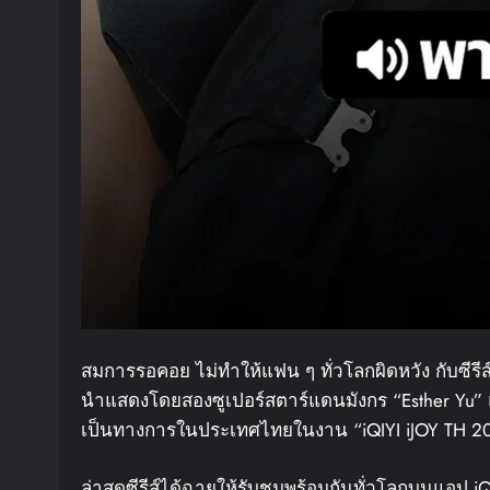
สมการรอคอย ไม่ทำให้แฟน ๆ ทั่วโลกผิดหวัง กับซีรี
นำแสดงโดยสองซูเปอร์สตาร์แดนมังกร “Esther Yu” แล
เป็นทางการในประเทศไทยในงาน “iQIYI iJOY TH 202
ล่าสุดซีรีส์ได้ฉายให้รับชมพร้อมกันทั่วโลกบนแอป iQIY