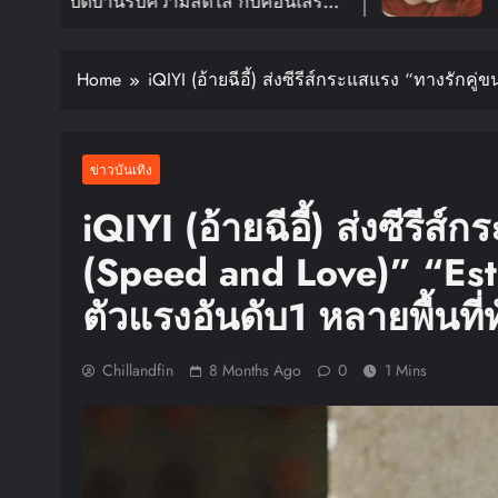
ส กับคอนเสิร์ต
อีกครั้งในงาน 2026 HWA
UR ‘KNOCK ON
FANMEETING TOUR
In B
.ค. ปีหน้า!!
สิงหาคมนี้
Home
iQIYI (อ้ายฉีอี้) ส่งซีรีส์กระแสแรง “ทางรักค
ข่าวบันเทิง
iQIYI (อ้ายฉีอี้) ส่งซีรี
(Speed and Love)” “Es
ตัวแรงอันดับ1 หลายพื้นที่
Chillandfin
8 Months Ago
0
1 Mins