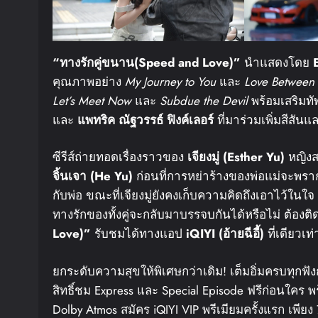
“
ทางรักคู่ขนาน
(Speed and Love)”
นำแสดงโดย
คุณภาพอย่าง
My Journey to You
และ
Love Between 
Let’s Meet Now
และ
Subdue the Devil
พร้อมเสริมท
และ
แพทริค
ณัฐวรรธ์
ฟิงค์เลอร์
ที่มาร่วมเพิ่มสีสัน
ซีรีส์ถ่ายทอดเรื่องราวของ
เจียงมู่
(Esther Yu)
หญิงส
จิ้นเจา
(He Yu)
ก่อนที่การหย่าร้างของพ่อแม่จะพรากท
กับพ่อ ขณะที่เจียงมู่ยังคงเก็บความคิดถึงเอาไว้ในใจ
ทางรักของทั้งคู่จะกลับมาบรรจบกันได้หรือไม่ ต้องต
Love)”
รับชมได้ทางแอป
iQIYI (
อ้ายฉีอี้
)
ที่เดียวเท่
ยกระดับความสุขให้พิเศษกว่าเดิม! เต็มอิ่มครบทุกฟังก์
สิทธิ์ชม Express และ Special Episode ฟรีก่อนใคร
Dolby Atmos สมัคร iQIYI VIP พรีเมียมครั้งแรก เพี