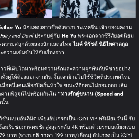
Esther Yu
นักแสดงสาวชื่อดังจากประเทศจีน เจ้าของผลงาน
Fairy and Devil
ประกบคู่กับ
He Yu
พระเอกจากซีรีส์ยอดนิยม
ัพความสนุกด้วยสองนักแสดงไทย
ไมค์
พิรัชต์
นิธิไพศาลกุล
และความเข้มข้นให้กับเรื่องราว
าวที่เติบโตมาพร้อมความรักและความผูกพันกับพี่ชายอย่าง
ั้งคู่ให้ต้องแยกจากกัน จิ้นเจาย้ายไปใช้ชีวิตที่ประเทศไทย
 เมื่อหนึ่งคนเลือกปิดกั้นหัวใจ ขณะที่อีกคนไม่ยอมถอย เส้น
ิดตามพิสูจน์ไปพร้อมกันใน
“
ทางรักคู่ขนาน
(Speed and
านั้น
ชันแบบอันลิมิต เพียงอัปเกรดเป็น iQIYI VIP พรีเมียมวันนี้ รับ
 พร้อมรับชมภาพคมชัดสูงสุดระดับ 4K พร้อมด้วยระบบเสียงแบบ
ยง 79 บาท (จากปกติ ราคา 199 บาท/เดือน) อัปเกรดเป็น iQIYI