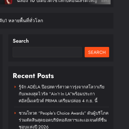
COSMOS >
ซโล่กับคอนเสิร์ตใหญ่ “Tiffany
ชมังคลาฯจั
m Tour In Bangkok” ตุลานี้!
กรุงเทพฯ
ับ1 หลายพื้นที่ทั่วโลก
XX : CO
DAESUNG 
บัตร 28 ส
Search
SEARCH
Recent Posts
รู้จัก ADÉLA ป๊อปสตาร์สาวดาวรุ่งจากสโลวาเกีย
กับเพลงสุดไวรัล “Ain’t In LA”พร้อมประกา
ศอัลบั้มเดบิวต์ PRIMA เตรียมปล่อย 4 ก.ย. นี้
ชวนโหวต “People’s Choice Awards” ดันผู้บริโภค
ร่วมตัดสินสุดยอดบริษัทอสังหาฯและเอเจนต์ที่ชื่น
ชอบแห่งปี 2026