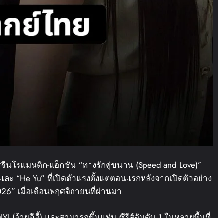
ส์จีนโรแมนติก-แอ็กชัน “ทางรักคู่ขนาน (Speed and Love)”
ะ “He Yu” ที่เปิดตัวแรงตั้งแต่ตอนแรกหลังจากเปิดตัวอย่าง
6” เมื่อเดือนพฤศจิกายนที่ผ่านมา
I (อ้ายฉีอี้) และสามารถขึ้นแท่น ซีรีส์อันดับ 1 ในหลายพื้นที่