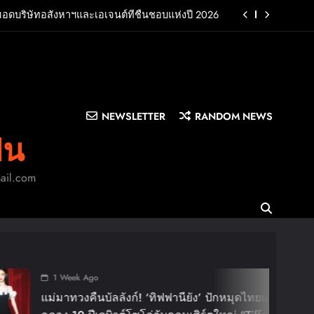
ยอดบริษัทอสังหาฯและเอเจนต์ที่ชื่นชอบแห่งปี 2026
UB พร้อมปล่อยเอ็มวี “Cry Ugly” โดนใจแฟนคลับ ก่อน
บินมาเจอแฟนไทย 29 สิงหาคมนี้
บครัว สร้างความทรงจำดีๆไปกับออนิกซ์ฮอสพิทาลิตี้
n LA”พร้อมประกาศอัลบั้มเดบิวต์ PRIMA เตรียมปล่อย
4 ก.ย. นี้
NEWSLETTER
RANDOM NEWS
ยอดบริษัทอสังหาฯและเอเจนต์ที่ชื่นชอบแห่งปี 2026
ิน
UB พร้อมปล่อยเอ็มวี “Cry Ugly” โดนใจแฟนคลับ ก่อน
บินมาเจอแฟนไทย 29 สิงหาคมนี้
mail.com
บครัว สร้างความทรงจำดีๆไปกับออนิกซ์ฮอสพิทาลิตี้
1 Week A
BIGBANG 
์! ‘ทิฟฟานียัง’ ปักหมุดไทยแลนด์