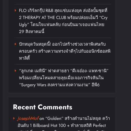
FLO เกิร์ลกรุ๊ป R&B สุดแซ่บแห่งยุค ส่งอัลบั้มชุดที่
2 THERAPY AT THE CLUB พร้อมปล่อยเอ็มวี “Cry
Ugly” โดนใจแฟนคลับ ก่อนบินมาเจอแฟนไทย
29 สิงหาคมนี้
ปักหมุดวันหยุดนี้! ออกไปสร้างช่วงเวลาพิเศษกับ
ครอบครัว สร้างความทรงจำดีๆไปกับออนิกซ์ฮอสพิ
ทาลิตี้
“ลูกเกด เมทินี” ฟาดสายฮา “ดีเจอ๋อง- แพท-ซานิ”
พร้อมเปลี่ยนโหมดสายลุยเมื่อเจอภารกิจหินใน
“Surgery Wars สงครามแห่งความงาม” อีพี6
Recent Comments
JosephMof
on
“Golden” สร้างตำนานไม่หยุด คว้า
อันดับ 1 Billboard Hot 100 + ทำลายสถิติ Perfect