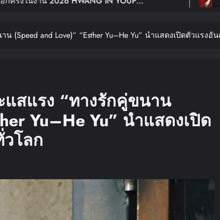
NG IN YOUP
ฉลอง 10 ปีเดบิวต์โ
ANGKOK เปิดขายบัตร 29
Young: Edge Of Cal
ู่ขนาน (Speed and Love)” “Esther Yu–He Yu” นำแสดงเปิดตัวแรงอันด
ส์กระแสแรง “ทางรักคู่ขนาน
ther Yu–He Yu” นำแสดงเปิด
ทั่วโลก