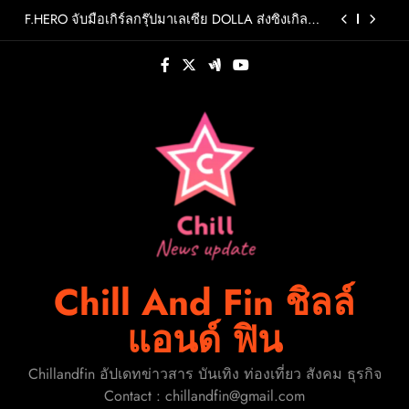
Skip
สร้างปรากฏการณ์ใหม่แห่งวงการเพลงอาเซียน
WHIB กลับมาสร้างสีสันรับซัมเมอร์ กับมินิอัลบั้มชุดที่
to
2 CHERRY PIEพร้อมออกเดินทางค้นหาสีสันที่เป็นตัว
ตนที่เป็นเอกลักษณ์ของตัวเอง
content
ถอดรหัส AI ประเทศไทย จะเปลี่ยนจาก “ผู้สร้าง” สู่
“ผู้นำ” ได้อย่างไร?
คนไทยเป็นอะไรกับคนเก่า! “INC MATAWEE” ส่ง
เพลง “รอบที่ล้าน (Loop)” เพลงของคนที่พยายามลืม
แต่หัวใจยังวนกลับไปที่เดิม
F.HERO จับมือเกิร์ลกรุ๊ปมาเลเซีย DOLLA ส่งซิงเกิล
ใหม่สุดสตรอง “G.O.A.T”รวมพลังสองศิลปินแถวหน้า
สร้างปรากฏการณ์ใหม่แห่งวงการเพลงอาเซียน
WHIB กลับมาสร้างสีสันรับซัมเมอร์ กับมินิอัลบั้มชุดที่
2 CHERRY PIEพร้อมออกเดินทางค้นหาสีสันที่เป็นตัว
ตนที่เป็นเอกลักษณ์ของตัวเอง
ถอดรหัส AI ประเทศไทย จะเปลี่ยนจาก “ผู้สร้าง” สู่
“ผู้นำ” ได้อย่างไร?
Chill And Fin ชิลล์
แอนด์ ฟิน
Chillandfin อัปเดทข่าวสาร บันเทิง ท่องเที่ยว สังคม ธุรกิจ
Contact : chillandfin@gmail.com