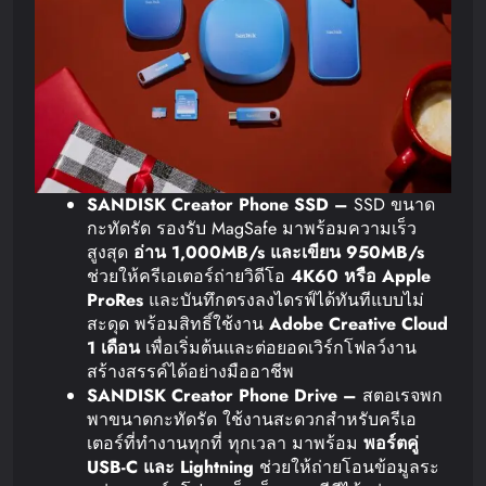
SANDISK Creator Phone SSD –
SSD ขนาด
กะทัดรัด รองรับ MagSafe มาพร้อมความเร็ว
สูงสุด
อ่าน
1,000MB/s
และเขียน
950MB/s
ช่วยให้ครีเอเตอร์ถ่ายวิดีโอ
4K60
หรือ
Apple
ProRes
และบันทึกตรงลงไดรฟ์ได้ทันทีแบบไม่
สะดุด พร้อมสิทธิ์ใช้งาน
Adobe Creative Cloud
1
เดือน
เพื่อเริ่มต้นและต่อยอดเวิร์กโฟลว์งาน
สร้างสรรค์ได้อย่างมืออาชีพ
SANDISK Creator Phone Drive –
สตอเรจพก
พาขนาดกะทัดรัด ใช้งานสะดวกสำหรับครีเอ
เตอร์ที่ทำงานทุกที่ ทุกเวลา มาพร้อม
พอร์ตคู่
USB-C
และ
Lightning
ช่วยให้ถ่ายโอนข้อมูลระ