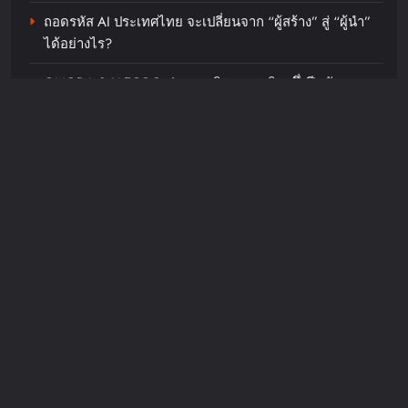
สากล
ถอดรหัส AI ประเทศไทย จะเปลี่ยนจาก “ผู้สร้าง” สู่ “ผู้นำ”
ได้อย่างไร?
chillandfin
18 hours ago
0
OMODA & JAECOO ประกาศทิศทางธุรกิจครึ่งปีหลังชู
Harley-Davidson® และโซดาสิงห์
กลยุทธ์การเป็น REEV Pioneer ในตลาดไทยพร้อมต่อยอด
ชวนร่วมฉลอง 5 ปี ASIA HARLEY
ความสำเร็จครึ่งปีแรกด้วยแคมเปญ “Right Deal, Right
DAYS™ 2026 เทศกาลโมโตไลฟ์
Now”
สไตล์ที่นักขี่ทั่วเอเชียรอคอย
chillandfin
2 days ago
0
Recent Comments
JosephMof
on
“Golden” สร้างตำนานไม่หยุด คว้าอันดับ 1
Billboard Hot 100 + ทำลายสถิติ Perfect All-Kill ที่เกาหลี
ครองใจทุกเพศทุกวัยทั่วโลก ศิลปิน + ครีเอเตอร์แห่ทำคลิป
อย่างต่อเนื่อง