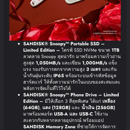
SANDISK® Snoopy™ Portable SSD –
Limited Edition
–
ไดรฟ์ SSD NVMe ขนาด
1TB
ลวดลาย Snoopy สุดน่ารัก มาพร้อมความเร็วอ่าน
สูงสุด
1,050MB/s
และเขียน
1,000MB/s
แข็ง
แรง รองรับการตกจากความสูง
3
เมตร
และกัน
น้ำกันฝุ่นระดับ
IP65
พร้อมระบบเข้ารหัสข้อมูล
ฮาร์ดแวร์ ให้ทั้งความน่ารักในแบบของสะสมและ
พลังการจัดเก็บที่ไว้ใจได้
SANDISK® Snoopy™ Phone Drive – Limited
Edition –
มีให้เลือก 3 สีสุดพิเศษ ได้แก่
เหลือง
(64GB)
,
แดง
(128GB)
และ
น้ำเงิน
(256GB)
มาพร้อมพอร์ต
USB-A
และ
USB-C
ใช้งาน
สะดวกกับหลากหลายอุปกรณ์ พร้อมแอป
SANDISK Memory Zone
ที่ช่วยให้การจัดการ