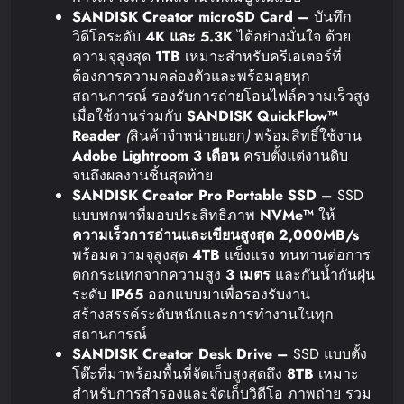
SANDISK Creator microSD Card –
บันทึก
วิดีโอระดับ
4K
และ
5.3K
ได้อย่างมั่นใจ ด้วย
ความจุสูงสุด
1TB
เหมาะสำหรับครีเอเตอร์ที่
ต้องการความคล่องตัวและพร้อมลุยทุก
สถานการณ์ รองรับการถ่ายโอนไฟล์ความเร็วสูง
เมื่อใช้งานร่วมกับ
SANDISK QuickFlow™
Reader
(
สินค้าจำหน่ายแยก
)
พร้อมสิทธิ์ใช้งาน
Adobe Lightroom 3
เดือน
ครบตั้งแต่งานดิบ
จนถึงผลงานชิ้นสุดท้าย
SANDISK Creator Pro Portable SSD –
SSD
แบบพกพาที่มอบประสิทธิภาพ
NVMe™
ให้
ความเร็วการอ่านและเขียนสูงสุด
2,000MB/s
พร้อมความจุสูงสุด
4TB
แข็งแรง ทนทานต่อการ
ตกกระแทกจากความสูง
3
เมตร
และกันน้ำกันฝุ่น
ระดับ
IP65
ออกแบบมาเพื่อรองรับงาน
สร้างสรรค์ระดับหนักและการทำงานในทุก
สถานการณ์
SANDISK Creator Desk Drive –
SSD แบบตั้ง
โต๊ะที่มาพร้อมพื้นที่จัดเก็บสูงสุดถึง
8TB
เหมาะ
สำหรับการสำรองและจัดเก็บวิดีโอ ภาพถ่าย รวม