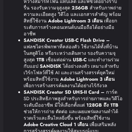
หว่างสมาร์ทโฟน แท็บเล็ต และพีซีได้อย่างราบ
รื่น รองรับความจุสูงสุด
256GB
สำหรับภาพถ่าย
ความละเอียดสูง วิดีโอ และเอกสารสำคัญ พร้อม
สิทธิ์ใช้งาน
Adobe Lightroom 3
เดือน
เพื่อยก
ระดับการสร้างคอนเทนต์บนมือถือได้อย่างมือ
อาชีพ
SANDISK Creator USB-C Flash Drive –
แฟลชไดรฟ์พกพาที่คล่องตัว ใช้งานได้ทั้งที่บ้าน
ในสตูดิโอ หรือระหว่างเดินทาง รองรับความจุ
สูงสุด
1TB
เชื่อมต่อผ่าน
USB-C
และทำงานร่วม
กับแอป
SANDISK
ได้อย่างลงตัว เหมาะสำหรับ
เวิร์กโฟลว์ที่ใช้ AI และงานสร้างสรรค์ยุคใหม่
พร้อมสิทธิ์ใช้งาน
Adobe Lightroom 3
เดือน
เพื่อการสร้างสรรค์ผลงานได้อย่างไร้กังวล
SANDISK Creator SD UHS-II Card –
การ์ด
SD ประสิทธิภาพสูงสำหรับการถ่ายภาพและวิดีโอ
ระดับมืออาชีพ มีให้เลือกตั้งแต่
128GB
ถึง
1TB
ช่วยให้การถ่าย ตัดต่อ และเผยแพร่ผลงานทำได้
รวดเร็วและลื่นไหลยิ่งขึ้น พร้อมสิทธิ์ใช้งาน
Adobe Creative Cloud 1
เดือน
เพื่อเสริมพลัง
การสร้างสรรค์ผลงานให้สมบูรณ์แบบ