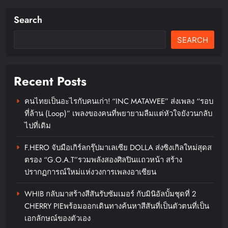
Search
ดีน่ารีเฟรชแบรนด์ครั้งใหญ่ดึง
BamBam ถ่ายทอดภาพลักษณ์ใหม่
SEARCH
ผ่านเครือข่ายสื่อ OOH ในระบบ
รถไฟฟ้า MRT
Recent Posts
chillandfin
18 hours ago
0
คนไทยเป็นอะไรกับคนเก่า! “INC MATAWEE” ส่งเพลง “รอบ
ที่ล้าน (Loop)” เพลงของคนที่พยายามลืมแต่หัวใจยังวนกลับ
ไปที่เดิม
F.HERO จับมือเกิร์ลกรุ๊ปมาเลเซีย DOLLA ส่งซิงเกิลใหม่สุดส
ตรอง “G.O.A.T”รวมพลังสองศิลปินแถวหน้า สร้าง
‘RAKSAPHAN’ เปิดฉากคอลเลกชัน
ปรากฏการณ์ใหม่แห่งวงการเพลงอาเซียน
ระดับมาสเตอร์พีซคอลเลกชัน
แรก รังสรรค์ “ผ้าลายน้ำไหล” สู่ชิ้น
WHIB กลับมาสร้างสีสันรับซัมเมอร์ กับมินิอัลบั้มชุดที่ 2
CHERRY PIEพร้อมออกเดินทางค้นหาสีสันที่เป็นตัวตนที่เป็น
งานศิลปะสะสมสุดลิมิเต็ด ถ่ายทอด
เอกลักษณ์ของตัวเอง
ภูมิปัญญาท้องถิ่นสู่สุนทรียภาพระดับ