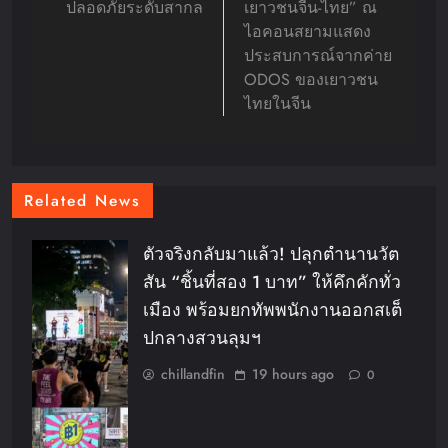
ปลอดภัยระดับสากล
เยาวชนจีน-ไทย” ณ
ไอคอนสยามแสดง
ประสบการณ์จากค่าย
ODOS ของเยาวชน
ไทยในจีน
Related News
ตัวจริงกลับมาแล้ว! ปลุกตำนานวัต
สัน “ชิ้นที่สอง 1 บาท” ให้คึกคักทั่ว
เมือง พร้อมยกทัพพนักงานออกสเต็
ปกลางสวนลุมฯ
chillandfin
19 hours ago
0