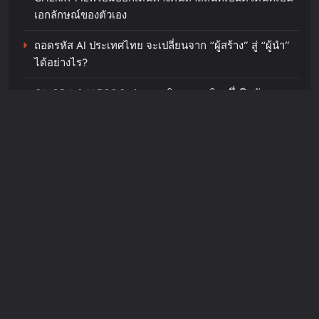
เอกลักษณ์ของตัวเอง
ภูมิปัญญาท้องถิ่นสู่สุนทรียภาพระดับ
สากล
ถอดรหัส AI ประเทศไทย จะเปลี่ยนจาก “ผู้สร้าง” สู่ “ผู้นำ”
ได้อย่างไร?
chillandfin
19 hours ago
0
OMODA & JAECOO ประกาศทิศทางธุรกิจครึ่งปีหลังชู
Harley-Davidson® และโซดาสิงห์
กลยุทธ์การเป็น REEV Pioneer ในตลาดไทยพร้อมต่อยอด
ชวนร่วมฉลอง 5 ปี ASIA HARLEY
ความสำเร็จครึ่งปีแรกด้วยแคมเปญ “Right Deal, Right
DAYS™ 2026 เทศกาลโมโตไลฟ์
Now”
สไตล์ที่นักขี่ทั่วเอเชียรอคอย
chillandfin
2 days ago
0
Recent Comments
JosephMof
on
“Golden” สร้างตำนานไม่หยุด คว้าอันดับ 1
Billboard Hot 100 + ทำลายสถิติ Perfect All-Kill ที่เกาหลี
ครองใจทุกเพศทุกวัยทั่วโลก ศิลปิน + ครีเอเตอร์แห่ทำคลิป
อย่างต่อเนื่อง