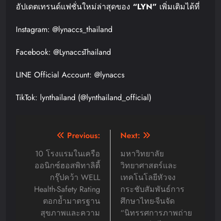
อัปเดตเทรนด์แฟชั่นใหม่ล่าสุดของ
“LYN”
เพิ่มเติมได้ที่
Instagram: @lynaccs_thailand
Facebook: @LynaccsThailand
LINE Official Account: @lynaccs
TikTok: lynthailand (@lynthailand_official)
Post
Previous:
Next:
navigation
10 โรงแรมในเครือ
มหาวิทยาลัย
ออนิกซ์ฮอสพิทาลิตี้
วิทยาศาสตร์และ
กรุ๊ปคว้า WELL
เทคโนโลยีหัวจง
Health-Safety Rating
กระชับสัมพันธ์การ
ตอกย้ำมาตรฐาน
ศึกษาไทย-จีนจัด
สุขภาพและความ
“นิทรรศการภาพถ่าย