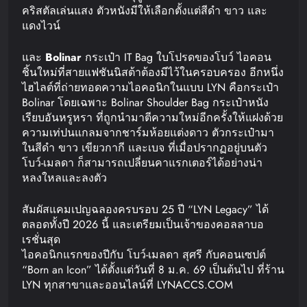
คริสตัลเล่นแสง ตัวหนังมีให้เลือกตั้งแต่สีดำ ขาว และ
แดงไวน์
และ
Bolinar
กระเป๋า IT Bag ใบโปรดของโบว์ ไอคอน
ชิ้นใหม่ที่สายแฟชันนิสต้าต้องมีไว้ในครอบครอง อีกหนึ่ง
ไฮไลต์ที่ถ่ายทอดความไอคอนิกในแบบ LYN คือกระเป๋า
Bolinar โดยเฉพาะ Bolinar Shoulder Bag กระเป๋าหนัง
เรียบอันหรูหรา ที่ถูกนำมาตีความใหม่อีกครั้งให้แฝงด้วย
ความเท่ปนแกลมจากชาร์มห้อยแต่งดาว ตัวกระเป๋ามา
ในสีดำ ขาว เขียวกากี และเบจ ที่เมื่อปรากฏอยู่บนตัว
โบว์-เมลดา ก็สามารถเปลี่ยนคาแรกเตอร์ได้อย่างน่า
หลงใหลและลงตัว
สัมผัสแคมเปญฉลองครบรอบ 25 ปี “LYN Legacy” ได้
ตลอดทั้งปี 2026 นี้ และเตรียมเป็นเจ้าของคอลลาบอ
เรชั่นสุด
ไอคอนิกแรกของปีกับ โบว์-เมลดา สุศรี กับคอนเซปต์
“Born an Icon” ได้ตั้งแต่วันที่ 8 ม.ค. 69 เป็นต้นไป ที่ร้าน
LYN ทุกสาขาและออนไลน์ที่ LYNACCS.COM