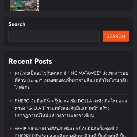
Search
ดีน่ารีเฟรชแบรนด์ครั้งใหญ่ดึง
BamBam ถ่ายทอดภาพลักษณ์ใหม่
SEARCH
ผ่านเครือข่ายสื่อ OOH ในระบบ
รถไฟฟ้า MRT
Recent Posts
chillandfin
19 hours ago
0
คนไทยเป็นอะไรกับคนเก่า! “INC MATAWEE” ส่งเพลง “รอบ
ที่ล้าน (Loop)” เพลงของคนที่พยายามลืมแต่หัวใจยังวนกลับ
ไปที่เดิม
F.HERO จับมือเกิร์ลกรุ๊ปมาเลเซีย DOLLA ส่งซิงเกิลใหม่สุดส
ตรอง “G.O.A.T”รวมพลังสองศิลปินแถวหน้า สร้าง
‘RAKSAPHAN’ เปิดฉากคอลเลกชัน
ปรากฏการณ์ใหม่แห่งวงการเพลงอาเซียน
ระดับมาสเตอร์พีซคอลเลกชัน
แรก รังสรรค์ “ผ้าลายน้ำไหล” สู่ชิ้น
WHIB กลับมาสร้างสีสันรับซัมเมอร์ กับมินิอัลบั้มชุดที่ 2
CHERRY PIEพร้อมออกเดินทางค้นหาสีสันที่เป็นตัวตนที่เป็น
งานศิลปะสะสมสุดลิมิเต็ด ถ่ายทอด