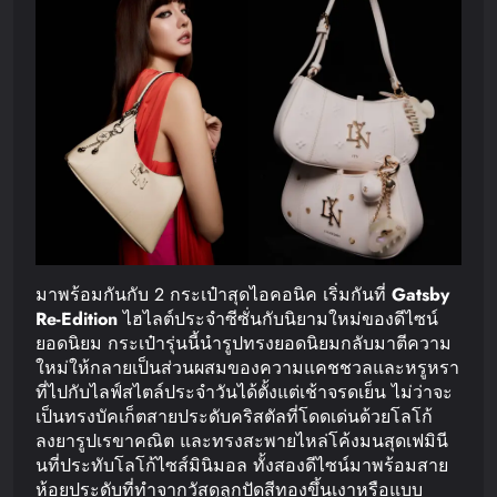
มาพร้อมกันกับ 2 กระเป๋าสุดไอคอนิค เริ่มกันที่
Gatsby
Re-Edition
ไฮไลต์ประจำซีซั่นกับนิยามใหม่ของดีไซน์
ยอดนิยม กระเป๋ารุ่นนี้นำรูปทรงยอดนิยมกลับมาตีความ
ใหม่ให้กลายเป็นส่วนผสมของความแคชชวลและหรูหรา
ที่ไปกับไลฟ์สไตล์ประจำวันได้ตั้งแต่เช้าจรดเย็น ไม่ว่าจะ
เป็นทรงบัคเก็ตสายประดับคริสตัลที่โดดเด่นด้วยโลโก้
ลงยารูปเรขาคณิต และทรงสะพายไหล่โค้งมนสุดเฟมินี
นที่ประทับโลโก้ไซส์มินิมอล ทั้งสองดีไซน์มาพร้อมสาย
ห้อยประดับที่ทำจากวัสดุลูกปัดสีทองขึ้นเงาหรือแบบ