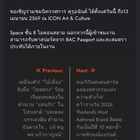
ขอเชิญร่วมชมนิทรรศการ คุรุอนันต์ ได้ตั้งแต่วันนี้ ถึง13
เมษายน 2569 ณ ICON Art & Culture
Space ชั้น 8 ไอคอนสยาม นอกจากนี้ผู้เข้าชมงาน
สามารถรับพาสปอร์ตจาก BAC Passport และสะสมตรา
ประทับได้ภายในงาน
Post
Previous:
Next:
navigation
เคมีลงตัว! “ไม้เมือง”
อเมริกันสแตนดาร์ด
จับมือ “ไทยตรง” ร้อย
ฉลองทศวรรษแห่ง
เรียงบทเพลงใน
ความสำเร็จ!
ตำนาน “แสนรัก” ใน
คว้ารางวัล 2026
โปรเจกต์ “บทเพลง
Thailand’s Most
บรรเลงฝัน ตำนาน
Admired Brand ติดต่อ
บันดาลใจ… แจ้ ดนุ
กันเป็นปีที่ 10 ตอกย้ำ
พล แก้วกาญจน์”
ภาพลักษณ์แบรนด์