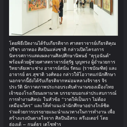
โดยพิธีเปิดงานได้รับเกียรติจาก ศาสตราจารย์เกียรติคุณ
ปรีชา เถาทอง ศิลปินแห่งชาติ กล่าวเปิดโครงการ
นิทรรศการแสดงผลงานศิลปศึกษานิพนธ์ “คุรุอนันต์”
พร้อมด้วยผู้ช่วยศาสตราจารย์สุรัฐ บุญทรง ผู้อำนวยการ
วิทยาลัยเพาะช่าง อาจารย์สนั่น รัตนะ (ราชบัณฑิต) และ
อาจารย์ ดร.สุชาติ วงศ์ทอง กล่าวให้โอวาทแก่นักศึกษา
นอกจากนี้ยังได้รับเกียรติจากหม่อมหลวงจิราธร จิร
ประวัติ นักวาดภาพประกอบระดับตำนานของเมืองไทย
เจ้าของโรงเรียนมหานาค บรรยายบอกเล่าประสบการณ์
การทำงานศิลปะ ในหัวข้อ “วาดให้เป็นเรา ไม่ต้อง
เหมือนใคร” และให้คำแนะนำนักศึกษาอย่างใกล้ชิด
ร่วมด้วยการบรรยายแนะนำแนวทางในการทำงาน เพื่อ
สร้างแรงบันดาลใจจาก ศิลปินอิสระ ครีเอเตอร์ โดย
ฮ่องเต้ – กนต์ธร เตโชฬาร