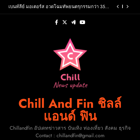
Skip
2569 เฟ้นหาเกมเมอร์ตัวท็อปไปคว้าชัยระดับประเทศ
เบนท์ลีย์ มอเตอร์ส อวดโฉมทัพยนตรกรรมกว่า 35
15-16 ส.ค.นี้
to
คันพร้อมเปิดตัว 1919 Collection สุดเอ็กซ์คลูซีฟใน
งาน Goodwood Festival of Speed 2026
content
เตรียมเสียงกรี๊ดให้พร้อม! “KATY PERRY” ส่ง
ภาพยนตร์คอนเสิร์ตสุดยิ่งใหญ่ “THE LIFETIMES
TOUR – LIVE FROM PARIS” ฉายในโรงภาพยนตร์
DxS ยูนิตโวคอลจาก SEVENTEEN ปล่อย Spotify
และระบบ IMAX ทั่วโลกเริ่ม 2 กันยายนนี้!
Single ใหม่ “One” เพลงประจำทีม T1
ระเบิดศึกอีสปอร์ตครั้งยิ่งใหญ่! โรบินสันไลฟ์สไตล์
สมุทรปราการชวนเชียร์ศึกอีสปอร์ตชิงแชมป์จังหวัด
2569 เฟ้นหาเกมเมอร์ตัวท็อปไปคว้าชัยระดับประเทศ
เบนท์ลีย์ มอเตอร์ส อวดโฉมทัพยนตรกรรมกว่า 35
15-16 ส.ค.นี้
คันพร้อมเปิดตัว 1919 Collection สุดเอ็กซ์คลูซีฟใน
งาน Goodwood Festival of Speed 2026
เตรียมเสียงกรี๊ดให้พร้อม! “KATY PERRY” ส่ง
ภาพยนตร์คอนเสิร์ตสุดยิ่งใหญ่ “THE LIFETIMES
TOUR – LIVE FROM PARIS” ฉายในโรงภาพยนตร์
DxS ยูนิตโวคอลจาก SEVENTEEN ปล่อย Spotify
และระบบ IMAX ทั่วโลกเริ่ม 2 กันยายนนี้!
Single ใหม่ “One” เพลงประจำทีม T1
Chill And Fin ชิลล์
แอนด์ ฟิน
Chillandfin อัปเดทข่าวสาร บันเทิง ท่องเที่ยว สังคม ธุรกิจ
Contact : chillandfin@gmail.com