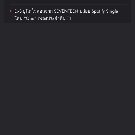
DxS ยูนิตโวคอลจาก SEVENTEEN ปล่อย Spotify Single
ใหม่ “One” เพลงประจำทีม T1
สกุล อินทกุล ถ่ายทอดแรงบันดาลใจ
ปักหมุด! GO FRESHTIVAL ‘12 – 16 สิงหานี้’ ที่โก โฮลเซลล์
จากเนปาล สู่นิทรรศการ ‘Tiger &
พัทยา เทศกาลที่คนทำธุรกิจอาหารและคนรักการเข้าครัวไม่
Torma: Timeless Tales of Nepal’ บท
ควรพลาด
สนทนาร่วมสมัยแห่งศิลปะหัตถกรรม
ดอกไม้และพุทธปรัชญาณริเวอร์ซิตี้
Recent Comments
chillandfin
1 week ago
0
JosephMof
on
“Golden” สร้างตำนานไม่หยุด คว้าอันดับ 1
Coalescing Cadence นิทรรศการ
Billboard Hot 100 + ทำลายสถิติ Perfect All-Kill ที่เกาหลี
กลุ่ม ภัณฑารักษ์โดย เจมส์ ลุยจิ
ครองใจทุกเพศทุกวัยทั่วโลก ศิลปิน + ครีเอเตอร์แห่ทำคลิป
อย่างต่อเนื่อง
ทานา (James Luigi Tana) 31
กรกฎาคม – 29 สิงหาคม 2569 ริ
ชาร์ด โคห์ ไฟน์ อาร์ต กรุงเทพฯ
chillandfin
1 week ago
0