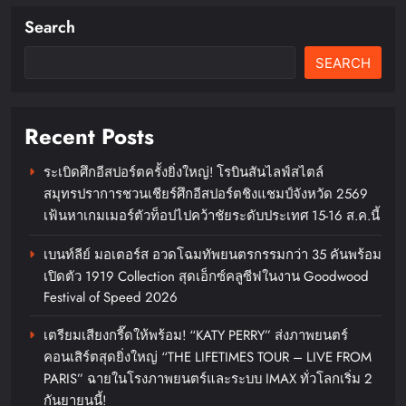
Search
SEARCH
Recent Posts
ระเบิดศึกอีสปอร์ตครั้งยิ่งใหญ่! โรบินสันไลฟ์สไตล์
สมุทรปราการชวนเชียร์ศึกอีสปอร์ตชิงแชมป์จังหวัด 2569
บ้านและสวนแฟร์ Midyear 2026
เฟ้นหาเกมเมอร์ตัวท็อปไปคว้าชัยระดับประเทศ 15-16 ส.ค.นี้
งานแฟร์สุดพิเศษมอบความสุขให้ทุก
คน ในคอนเซ็ปต์ “ความสุขแบบบ้าน
เบนท์ลีย์ มอเตอร์ส อวดโฉมทัพยนตรกรรมกว่า 35 คันพร้อม
บ้าน”
เปิดตัว 1919 Collection สุดเอ็กซ์คลูซีฟในงาน Goodwood
Festival of Speed 2026
chillandfin
5 days ago
0
เตรียมเสียงกรี๊ดให้พร้อม! “KATY PERRY” ส่งภาพยนตร์
คอนเสิร์ตสุดยิ่งใหญ่ “THE LIFETIMES TOUR – LIVE FROM
PARIS” ฉายในโรงภาพยนตร์และระบบ IMAX ทั่วโลกเริ่ม 2
กันยายนนี้!