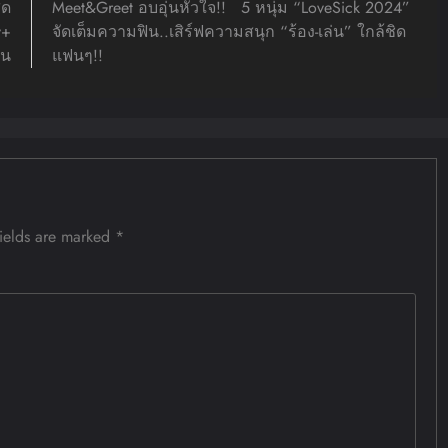
ุด
Meet&Greet อบอุ่นหัวใจ!! 5 หนุ่ม “LoveSick 2024”
y+
จัดเต็มความฟิน..เสิร์ฟความสนุก “ร้อง-เล่น” ใกล้ชิด
้น
แฟนๆ!!
fields are marked
*