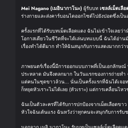
Mei Nagano (
เมอิ
นากาโนะ
)
ผู้รับบท
เซลล์เม็ดเลื
ร่างกายและส่งคาร์บอนไดออกไซด์ไปยังปอดซึ่งเป็น
ครั้งแรกที่ได้รับบทเม็ดเลือดแดง ฉันไม่เข้าใจเลยว่า
โอกาสเดียวในชีวิตที่จะได้เล่นบทแบบนี้ ฉันได้อ่าน
เรื่องทำได้ดีมาก ทำให้ฉันสนุกกับการแสดงมากกว
ภาพยนตร์เรื่องนี้มีการออกแบบภาพที่เป็นเอกลักษณ์
ประหลาด มันจึงตลกมาก ในวันแรกของการถ่ายทำ ฉั
แต่คนในชุดขาวล้วน… นั่นเป็นครั้งแรกที่ฉันได้เจอท
ก็หยุดหัวเราะไม่ได้เลย (หัวเราะ) แต่การเคลื่อน
ฉันเป็นตัวละครที่ได้รับการปกป้องจากเม็ดเลือดขาว
หัวใจฉันเต้นแรง ฉันหวังว่าทุกคนจะสนุกกับการร
นอกจาก เมอิ นากาโนะ รับบทเป็นเซลล์เม็ดเลือดแดง