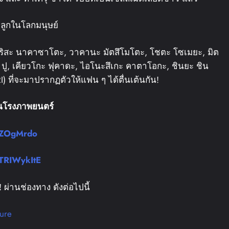
ลูกในโลกมนุษย์
ริสะ นาคาซาโตะ, วาคานะ มัตสึโมโตะ, โชตะ โซเมยะ, มิต
ิกะ ปู, เคียวโกะ ฟุคาดะ, ไอโนะสึเกะ คาตาโอกะ, ชินยะ ชิน
 ที่จะมาปรากฏตัวให้แฟน ๆ ได้ตื่นเต้นกัน!
นโรงภาพยนตร์
5ZOgMrdo
TRIWykItE
!
ผ่านช่องทาง ดังต่อไปนี้
ure