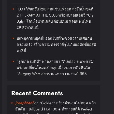
FLO เกิร์ลกรุ๊ป R&B สุดแซ่บแห่งยุค ส่งอัลบั้มชุดที่
2 THERAPY AT THE CLUB พร้อมปล่อยเอ็มวี “Cry
Ugly” โดนใจแฟนคลับ ก่อนบินมาเจอแฟนไทย
29 สิงหาคมนี้
ปักหมุดวันหยุดนี้! ออกไปสร้างช่วงเวลาพิเศษกับ
ครอบครัว สร้างความทรงจำดีๆไปกับออนิกซ์ฮอสพิ
ทาลิตี้
“ลูกเกด เมทินี” ฟาดสายฮา “ดีเจอ๋อง- แพท-ซานิ”
พร้อมเปลี่ยนโหมดสายลุยเมื่อเจอภารกิจหินใน
“Surgery Wars สงครามแห่งความงาม” อีพี6
Recent Comments
JosephMof
on
“Golden” สร้างตำนานไม่หยุด คว้า
อันดับ 1 Billboard Hot 100 + ทำลายสถิติ Perfect