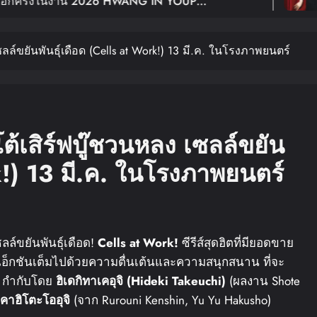
งาน 2026 HWANG IN YOUP
ฉลอง 
G TOUR
In BANGKOK เปิดขายบัตร 29
Youn
ล์ขยันพันธุ์เดือด (Cells at Work!) 13 มี.ค. ในโรงภาพยนตร์
้เสิร์ฟบู๊ชวนหลง เซลล์ขยัน
rk!) 13 มี.ค. ในโรงภาพยนตร์
ล์ขยันพันธุ์เดือด!
Cells at Work!
ซีรีส์สุดฮิตที่มียอดขาย
แอ็กชันเต็มไปด้วยความตื่นเต้นและความสนุกสนาน ที่จะ
! กำกับโดย
ฮิเดกิ
ทาเคอุจิ
(Hideki Takeuchi)
(ผลงาน Shote
คาฮิโตะ
โออุจิ
(จาก Rurouni Kenshin, Yu Yu Hakusho)