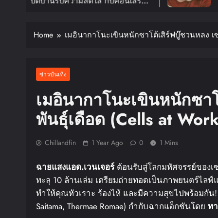
นรับความสดใส กับคอนเสิร์ต
อีกครั้งใน
EXTDOOR TOUR ‘KNOCK ON
FANMEETIN
ักดีเดย์ 30 ม.ค. ปีหน้า!!
สิงหาคมนี้
Home
เมอินากาโนะเขินหนักซาโต้เสิร์ฟบู๊ชวนหลง เซล
ข่าวบันเทิง
เมอินากาโนะเขินหนักซาโต
พันธุ์เดือด (Cells at Wo
Chillandfin
1 Year Ago
0
1 Mins
ฉายแสง
แอด
.
เวนเจอร์
ต้อนรับสู่โลกมหัศจรรย์ของเซล
ทะลุ 10 ล้านเล่ม เตรียมถ่ายทอดเป็นภาพยนตร์ไลฟ์
ทำให้คุณหัวเราะ ร้องไห้ และมีความสุขไปพร้อมกัน
Saitama, Thermae Romae) กำกับฉากแอ็กชันโดย
ทา