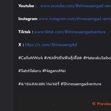
Youtube
:
www.youtube.com/@shinesaengad.ven
Instagram
www.instagram.com/shinesaengad.vent
Tiktok :
www.tiktok.com/@shinesaengadventure
X :
https://x.com/ShinesaengAd
#CellsAtWork #เซลล์ขยันพันธุ์เดือด #HatarakuSaib
#SatohTakeru #NaganoMei
#ฉายแสงแอดเวนเจอร์ #Shinesaengadventure
Post
Previou