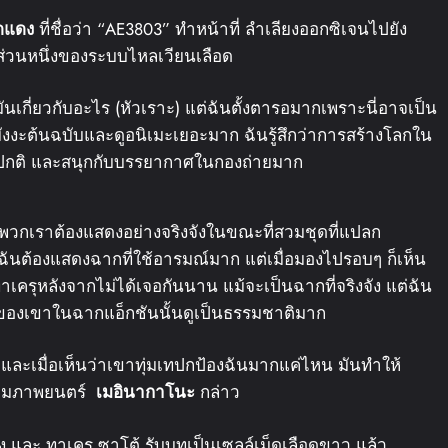
อดแดง
ที่ชื่อว่า “AE3803” ทำหน้าที่ ลำเลียงออกซิเจนไปยัง
ส่วนหนึ่งของระบบไหลเวียนเลือด
มันเกี่ยวกับอะไร (หัวเราะ) แต่ฉันตั้งตารอมากเพราะนี่อาจเป็น
มังงะต้นฉบับและดูอนิเมะเยอะมาก ฉันรู้สึกว่าการสร้างโลกใน
่าปกติ และสนุกกับบรรยากาศในกองถ่ายมาก
 พวกเราต้องแสดงอย่างจริงจังในขณะที่สวมชุดที่แปลก
นต้องแสดงฉากที่ใช้อารมณ์มาก แต่เมื่อมองไปรอบๆ ก็เห็น
าเครุหลังจากไม่ได้เจอกันนาน แม้จะเป็นฉากที่จริงจัง แต่ฉัน
ไหวของเขาในฉากแอ็กชันนั้นดูเป็นธรรมชาติมาก
 และเมื่อเห็นว่าเขาทุ่มเทปกป้องฉันมากแค่ไหน มันทำให้
ับชมภาพยนตร์
เมอิ
นากาโนะ
กล่าว
 และ ทาเครุ ซาโต้ รับบทเป็นเซลล์เม็ดเลือดขาว แล้ว