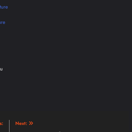
ture
ure
ou
s:
Next: