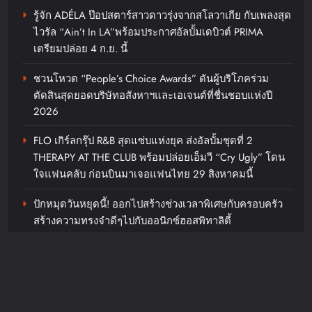
ไทย 29 สิงหาคมนี้
รู้จัก ADÉLA ป๊อปสตาร์สาวดาวรุ่งจากสโลวาเกีย กับเพลงสุด
ไวรัล “Ain’t In LA”พร้อมประกาศอัลบั้มเดบิวต์ PRIMA
chillandfin
2 days ago
0
เตรียมปล่อย 4 ก.ย. นี้
“ลูกเกด เมทินี” ฟาดสายฮา “ดีเจ
ชวนโหวต “People’s Choice Awards” ดันผู้บริโภคร่วม
อ๋อง- แพท-ซานิ” พร้อมเปลี่ยนโหมด
ตัดสินสุดยอดบริษัทอสังหาฯและเอเจนต์ที่ชื่นชอบแห่งปี
สายลุยเมื่อเจอภารกิจหินใน
2026
“Surgery Wars สงครามแห่งความ
FLO เกิร์ลกรุ๊ป R&B สุดแซ่บแห่งยุค ส่งอัลบั้มชุดที่ 2
งาม” อีพี6
THERAPY AT THE CLUB พร้อมปล่อยเอ็มวี “Cry Ugly” โดน
ใจแฟนคลับ ก่อนบินมาเจอแฟนไทย 29 สิงหาคมนี้
chillandfin
2 days ago
0
ปักหมุดวันหยุดนี้! ออกไปสร้างช่วงเวลาพิเศษกับครอบครัว
“อย่าปล่อยมือกัน” คำสัญญาคนรักที่
สร้างความทรงจำดีๆไปกับออนิกซ์ฮอสพิทาลิตี้
ไม่ว่าจะเกิดอะไรขึ้นก็จะไม่ปล่อยมือ
กันจาก “พลอยชมพู”
“ลูกเกด เมทินี” ฟาดสายฮา “ดีเจอ๋อง- แพท-ซานิ” พร้อม
เปลี่ยนโหมดสายลุยเมื่อเจอภารกิจหินใน “Surgery Wars
chillandfin
2 days ago
0
สงครามแห่งความงาม” อีพี6