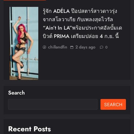
รู้จัก ADÉLA ป๊อปสตาร์สาวดาวรุ่ง
จากสโลวาเกีย กับเพลงสุดไวรัล
“Ain’t In LA”พร้อมประกาศอัลบั้มเด
บิวต์ PRIMA เตรียมปล่อย 4 ก.ย. นี้
chillandfin
2 days ago
0
Search
SEARCH
FLO เกิร์ลกรุ๊ป R&B สุดแซ่บแห่งยุค
ส่งอัลบั้มชุดที่ 2 THERAPY AT THE
CLUB พร้อมปล่อยเอ็มวี “Cry Ugly”
Recent Posts
โดนใจแฟนคลับ ก่อนบินมาเจอแฟน