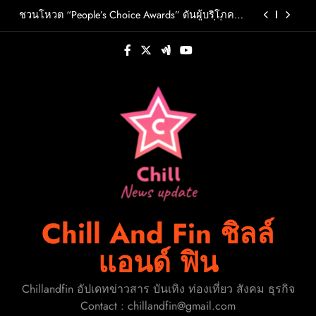
Skip
วต์ PRIMA เตรียมปล่อย 4 ก.ย. นี้
ชวนโหวต “People’s Choice Awards” ดันผู้บริโภค
to
ร่วมตัดสินสุดยอดบริษัทอสังหาฯและเอเจนต์ที่ชื่น
ชอบแห่งปี 2026
content
FLO เกิร์ลกรุ๊ป R&B สุดแซ่บแห่งยุค ส่งอัลบั้มชุดที่ 2
THERAPY AT THE CLUB พร้อมปล่อยเอ็มวี “Cry Ugly”
โดนใจแฟนคลับ ก่อนบินมาเจอแฟนไทย 29 สิงหาคม
ปักหมุดวันหยุดนี้! ออกไปสร้างช่วงเวลาพิเศษกับ
นี้
ครอบครัว สร้างความทรงจำดีๆไปกับออนิกซ์ฮอสพิ
ทาลิตี้
รู้จัก ADÉLA ป๊อปสตาร์สาวดาวรุ่งจากสโลวาเกีย กับ
เพลงสุดไวรัล “Ain’t In LA”พร้อมประกาศอัลบั้มเดบิ
วต์ PRIMA เตรียมปล่อย 4 ก.ย. นี้
ชวนโหวต “People’s Choice Awards” ดันผู้บริโภค
ร่วมตัดสินสุดยอดบริษัทอสังหาฯและเอเจนต์ที่ชื่น
ชอบแห่งปี 2026
FLO เกิร์ลกรุ๊ป R&B สุดแซ่บแห่งยุค ส่งอัลบั้มชุดที่ 2
THERAPY AT THE CLUB พร้อมปล่อยเอ็มวี “Cry Ugly”
โดนใจแฟนคลับ ก่อนบินมาเจอแฟนไทย 29 สิงหาคม
ปักหมุดวันหยุดนี้! ออกไปสร้างช่วงเวลาพิเศษกับ
นี้
ครอบครัว สร้างความทรงจำดีๆไปกับออนิกซ์ฮอสพิ
ทาลิตี้
Chill And Fin ชิลล์
แอนด์ ฟิน
Chillandfin อัปเดทข่าวสาร บันเทิง ท่องเที่ยว สังคม ธุรกิจ
Contact : chillandfin@gmail.com