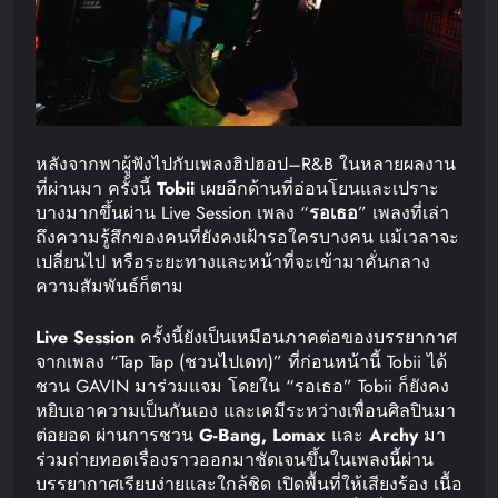
หลังจากพาผู้ฟังไปกับเพลงฮิปฮอป–R&B ในหลายผลงาน
ที่ผ่านมา ครั้งนี้
Tobii
เผยอีกด้านที่อ่อนโยนและเปราะ
บางมากขึ้นผ่าน Live Session เพลง “
รอเธอ
” เพลงที่เล่า
ถึงความรู้สึกของคนที่ยังคงเฝ้ารอใครบางคน แม้เวลาจะ
เปลี่ยนไป หรือระยะทางและหน้าที่จะเข้ามาคั่นกลาง
ความสัมพันธ์ก็ตาม
Live Session
ครั้งนี้ยังเป็นเหมือนภาคต่อของบรรยากาศ
จากเพลง “Tap Tap (ชวนไปเดท)” ที่ก่อนหน้านี้ Tobii ได้
ชวน GAVIN มาร่วมแจม โดยใน “รอเธอ” Tobii ก็ยังคง
หยิบเอาความเป็นกันเอง และเคมีระหว่างเพื่อนศิลปินมา
ต่อยอด ผ่านการชวน
G-Bang, Lomax
และ
Archy
มา
ร่วมถ่ายทอดเรื่องราวออกมาชัดเจนขึ้นในเพลงนี้ผ่าน
บรรยากาศเรียบง่ายและใกล้ชิด เปิดพื้นที่ให้เสียงร้อง เนื้อ