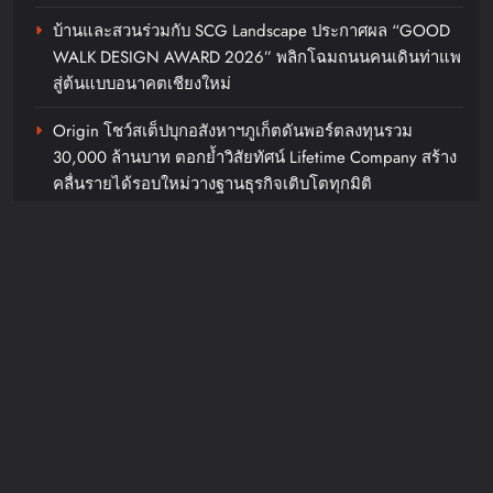
บ้านและสวนร่วมกับ SCG Landscape ประกาศผล “GOOD
WALK DESIGN AWARD 2026” พลิกโฉมถนนคนเดินท่าแพ
สู่ต้นแบบอนาคตเชียงใหม่
miniREX ที่แปลว่าอิสระ! เดบิวต์
Origin โชว์สเต็ปบุกอสังหาฯภูเก็ตดันพอร์ตลงทุนรวม
“S(ee)LAY” เพลงเดบิวต์สายไฟท์
30,000 ล้านบาท ตอกย้ำวิสัยทัศน์ Lifetime Company สร้าง
จาก Self-Produced ทีป็อปวงแรก
คลื่นรายได้รอบใหม่วางฐานธุรกิจเติบโตทุกมิติ
ของยุค!
ทรูโฟร์ยู ช่อง 24 เปิดประตูสู่ดาวแพนดอรา! “Borderlands
chillandfin
37 minutes ago
0
แดนล้นคนปล้นจักรวาล” รวมทีมซูเปอร์สตาร์ฮอลลีวู
ดระเบิดศึกแอ็กชันไซไฟสุดป่วน
Recent Comments
JosephMof
on
“Golden” สร้างตำนานไม่หยุด คว้าอันดับ 1
Billboard Hot 100 + ทำลายสถิติ Perfect All-Kill ที่เกาหลี
ครองใจทุกเพศทุกวัยทั่วโลก ศิลปิน + ครีเอเตอร์แห่ทำคลิป
อย่างต่อเนื่อง