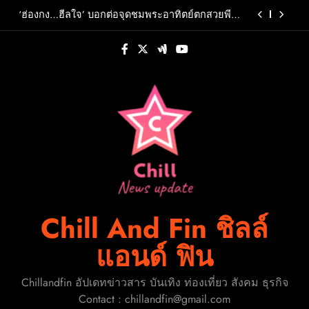
Skip
โลกแห่งความเร็ว เสริมความแข็งแกร่งแบรนด์ใน
‘ฮ่องกง…ฮีลใจ’ บอกต่อจุดชมพระอาทิตย์ตกสวยพี
ประเทศไทย
to
คบน Lantau Peak
content
บ้านและสวนร่วมกับ SCG Landscape ประกาศผล
“GOOD WALK DESIGN AWARD 2026” พลิกโฉม
ถนนคนเดินท่าแพสู่ต้นแบบอนาคตเชียงใหม่
Origin โชว์สเต็ปบุกอสังหาฯภูเก็ตดันพอร์ตลงทุนรวม
30,000 ล้านบาท ตอกย้ำวิสัยทัศน์ Lifetime Company
สร้างคลื่นรายได้รอบใหม่วางฐานธุรกิจเติบโตทุกมิติ
สติงค์ เอเนอร์จี้ดริ้งค์ ผสานพลังฟอร์มูล่าวัน ชูกลยุทธ์
การตลาดเชิงประสบการณ์ สร้างการมีส่วนร่วมกับ
โลกแห่งความเร็ว เสริมความแข็งแกร่งแบรนด์ใน
‘ฮ่องกง…ฮีลใจ’ บอกต่อจุดชมพระอาทิตย์ตกสวยพี
ประเทศไทย
คบน Lantau Peak
บ้านและสวนร่วมกับ SCG Landscape ประกาศผล
“GOOD WALK DESIGN AWARD 2026” พลิกโฉม
ถนนคนเดินท่าแพสู่ต้นแบบอนาคตเชียงใหม่
Origin โชว์สเต็ปบุกอสังหาฯภูเก็ตดันพอร์ตลงทุนรวม
30,000 ล้านบาท ตอกย้ำวิสัยทัศน์ Lifetime Company
สร้างคลื่นรายได้รอบใหม่วางฐานธุรกิจเติบโตทุกมิติ
Chill And Fin ชิลล์
แอนด์ ฟิน
Chillandfin อัปเดทข่าวสาร บันเทิง ท่องเที่ยว สังคม ธุรกิจ
Contact : chillandfin@gmail.com