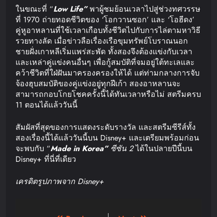
ในขณะที่ “
Low Life”
พาผู้ชมย้อนเวลาไปสู่ช่วงทศวรรษ
ที่ 1970 ถ่ายทอดชีวิตของ ‘โอกวานซอก’ และ ‘โอฮีดง’
คู่หูอาหลานที่ใช้เวลาเกือบทั้งชีวิตไปกับการไล่ตามหาวิธี
รวยทางลัด เมื่อข่าวลือเรื่องเรือขุมทรัพย์โบราณนอก
ชายฝั่งเกาหลีเริ่มแพร่สะพัด ทั้งสองจึงต้องแข่งกับเวลา
และเหล่าคู่แข่งคนอื่นๆ เพื่อกู้สมบัติที่จมอยู่ใต้ทะเลและ
คว้าชีวิตที่ใฝ่ฝันมาครองครองให้ได้ แต่ท่ามกลางการจับ
จ้องฮุบสมบัติของคู่แข่งอยู่ทุกฝีเก้า สองอาหลานจะ
สามารถกอบโกยโชคครั้งนี้ได้ทันเวลาหรือไม่ สตรีมครบ
11 ตอนได้แล้ววันนี้
สัมผัสที่สุดของการแสดงระดับรางวัล และสตรีมซีรีส์ทั้ง
สองเรื่องนี้ได้แล้ววันนี้บน Disney+ และเตรียมพร้อมก่อน
จะพบกับ “
Made in Korea”
ซีซัน 2
ได้ในปลายปีนี้บน
Disney+ ที่นี่ที่เดียว
เครดิตรูปภาพจาก Disney+