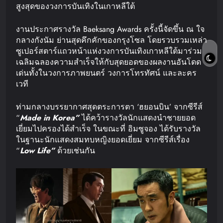
สูงสุดของวงการบันเทิงในเกาหลีใต้
งานประกาศรางวัล Baeksang Awards ครั้งนี้จัดขึ้น ณ ใจ
กลางกังนัม ย่านสุดคึกคักของกรุงโซล โดยรวบรวมเหล่า
ซูเปอร์สตาร์แถวหน้าแห่งวงการบันเทิงเกาหลีใต้มาร่วม
เฉลิมฉลองความสำเร็จให้กับสุดยอดของผลงานอันโดด
เด่นทั้งในวงการภาพยนตร์ วงการโทรทัศน์ และละคร
เวที
ท่ามกลางบรรยากาศสุดตระการตา ‘ฮยอนบิน’ จากซีรีส์
“
Made in Korea”
ได้คว้ารางวัลนักแสดงนำชายยอด
เยี่ยมไปครองได้สำเร็จ ในขณะที่ อิมซูจอง ได้รับรางวัล
ในฐานะนักแสดงสมทบหญิงยอดเยี่ยม จากซีรีส์เรื่อง
“
Low Life”
ด้วยเช่นกัน