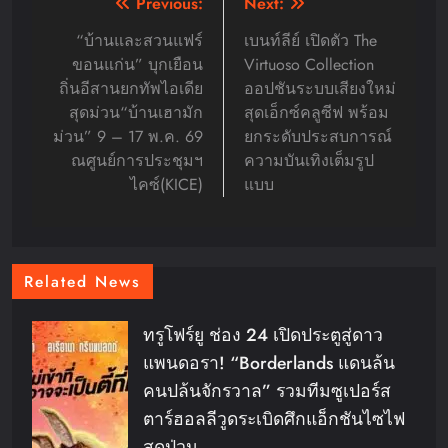
Post
Previous:
Next:
navigation
“บ้านและสวนแฟร์
เบนท์ลีย์ เปิดตัว The
ขอนแก่น” บุกเยือน
Virtuoso Collection
ถิ่นอีสานยกทัพไอเดีย
ออปชันระบบเสียงใหม่
สุดม่วน“บ้านเฮามัก
สุดเอ็กซ์คลูซีฟ พร้อม
ม่วน” 9 – 17 พ.ค. 69
ยกระดับประสบการณ์
ณศูนย์การประชุมฯ
ความบันเทิงเต็มรูป
ไคซ์(KICE)
แบบ
Related News
ทรูโฟร์ยู ช่อง 24 เปิดประตูสู่ดาว
แพนดอรา! “Borderlands แดนล้น
คนปล้นจักรวาล” รวมทีมซูเปอร์ส
ตาร์ฮอลลีวูดระเบิดศึกแอ็กชันไซไฟ
สุดป่วน