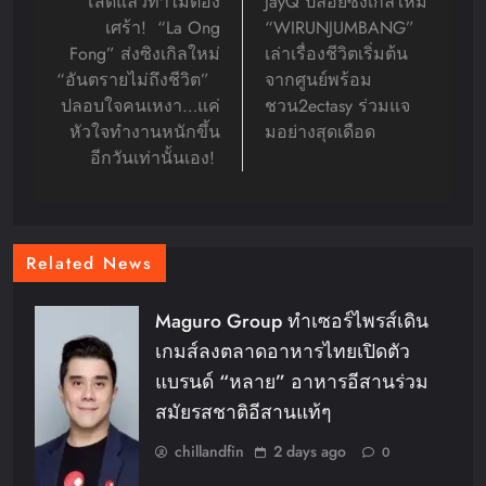
navigation
โสดแล้วทำไมต้อง
JayQ ปล่อยซิงเกิลใหม่
เศร้า! “La Ong
“WIRUNJUMBANG”
Fong” ส่งซิงเกิลใหม่
เล่าเรื่องชีวิตเริ่มต้น
“อันตรายไม่ถึงชีวิต”
จากศูนย์พร้อม
ปลอบใจคนเหงา…แค่
ชวน2ectasy ร่วมแจ
หัวใจทำงานหนักขึ้น
มอย่างสุดเดือด
อีกวันเท่านั้นเอง!
Related News
Maguro Group ทำเซอร์ไพรส์เดิน
เกมส์ลงตลาดอาหารไทยเปิดตัว
แบรนด์ “หลาย” อาหารอีสานร่วม
สมัยรสชาติอีสานแท้ๆ
chillandfin
2 days ago
0