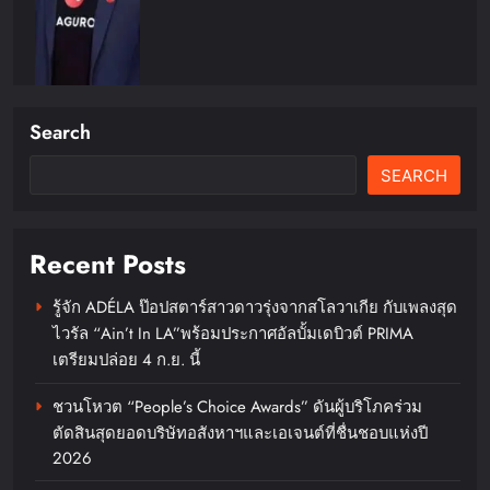
Search
SEARCH
แสนสิริ เข้าใจความกังวลผู้ซื้อบ้าน
ยุคใหม่ ส่งแคมเปญ “ดีลนี้เริ่ด แจก
แรง แซงทุกดีล สูงสุด 1 ล้าน*”เอา
Recent Posts
ใจกลุ่มเรียลดีมานด์ ตอบรับกระแสดี
บ้านไม่เกิน 10 ล้าน สร้างยอดขาย
รู้จัก ADÉLA ป๊อปสตาร์สาวดาวรุ่งจากสโลวาเกีย กับเพลงสุด
ครึ่งปีแรก กว่า 4,000 ล้านบาท
ไวรัล “Ain’t In LA”พร้อมประกาศอัลบั้มเดบิวต์ PRIMA
เตรียมปล่อย 4 ก.ย. นี้
chillandfin
2 days ago
0
ชวนโหวต “People’s Choice Awards” ดันผู้บริโภคร่วม
ตัดสินสุดยอดบริษัทอสังหาฯและเอเจนต์ที่ชื่นชอบแห่งปี
2026