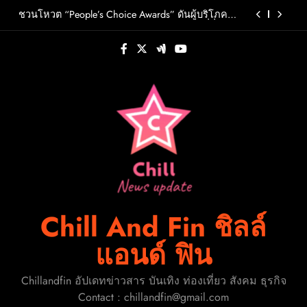
Skip
วต์ PRIMA เตรียมปล่อย 4 ก.ย. นี้
ชวนโหวต “People’s Choice Awards” ดันผู้บริโภค
to
ร่วมตัดสินสุดยอดบริษัทอสังหาฯและเอเจนต์ที่ชื่น
ชอบแห่งปี 2026
content
FLO เกิร์ลกรุ๊ป R&B สุดแซ่บแห่งยุค ส่งอัลบั้มชุดที่ 2
THERAPY AT THE CLUB พร้อมปล่อยเอ็มวี “Cry Ugly”
โดนใจแฟนคลับ ก่อนบินมาเจอแฟนไทย 29 สิงหาคม
ปักหมุดวันหยุดนี้! ออกไปสร้างช่วงเวลาพิเศษกับ
นี้
ครอบครัว สร้างความทรงจำดีๆไปกับออนิกซ์ฮอสพิ
ทาลิตี้
รู้จัก ADÉLA ป๊อปสตาร์สาวดาวรุ่งจากสโลวาเกีย กับ
เพลงสุดไวรัล “Ain’t In LA”พร้อมประกาศอัลบั้มเดบิ
วต์ PRIMA เตรียมปล่อย 4 ก.ย. นี้
ชวนโหวต “People’s Choice Awards” ดันผู้บริโภค
ร่วมตัดสินสุดยอดบริษัทอสังหาฯและเอเจนต์ที่ชื่น
ชอบแห่งปี 2026
FLO เกิร์ลกรุ๊ป R&B สุดแซ่บแห่งยุค ส่งอัลบั้มชุดที่ 2
THERAPY AT THE CLUB พร้อมปล่อยเอ็มวี “Cry Ugly”
โดนใจแฟนคลับ ก่อนบินมาเจอแฟนไทย 29 สิงหาคม
ปักหมุดวันหยุดนี้! ออกไปสร้างช่วงเวลาพิเศษกับ
นี้
ครอบครัว สร้างความทรงจำดีๆไปกับออนิกซ์ฮอสพิ
ทาลิตี้
Chill And Fin ชิลล์
แอนด์ ฟิน
Chillandfin อัปเดทข่าวสาร บันเทิง ท่องเที่ยว สังคม ธุรกิจ
Contact : chillandfin@gmail.com