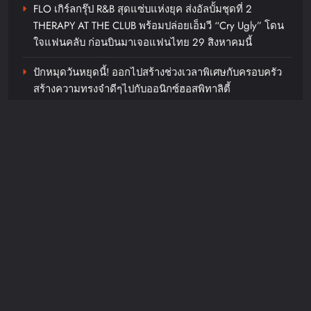
FLO เกิร์ลกรุ๊ป R&B สุดแซ่บแห่งยุค ส่งอัลบั้มชุดที่ 2
THERAPY AT THE CLUB พร้อมปล่อยเอ็มวี “Cry Ugly” โดน
ใจแฟนคลับ ก่อนบินมาเจอแฟนไทย 29 สิงหาคมนี้
ปักหมุดวันหยุดนี้! ออกไปสร้างช่วงเวลาพิเศษกับครอบครัว
สร้างความทรงจำดีๆไปกับออนิกซ์ฮอสพิทาลิตี้
“ลูกเกด เมทินี” ฟาดสายฮา “ดีเจอ๋อง- แพท-ซานิ” พร้อม
GUNKUL – LH Bank ลงนามสัญญา
เปลี่ยนโหมดสายลุยเมื่อเจอภารกิจหินใน “Surgery Wars
สินเชื่อสีเขียว 1,000 ล้านบาท เดิน
สงครามแห่งความงาม” อีพี6
หน้าลงทุนโรงไฟฟ้าพลังงานสะอาด
รับเป้าหมาย Carbon Neutrality และ
Recent Comments
Net Zero Emissions ของประเทศ
JosephMof
on
“Golden” สร้างตำนานไม่หยุด คว้าอันดับ 1
chillandfin
2 days ago
0
Billboard Hot 100 + ทำลายสถิติ Perfect All-Kill ที่เกาหลี
OMODA & JAECOO ประกาศ
ครองใจทุกเพศทุกวัยทั่วโลก ศิลปิน + ครีเอเตอร์แห่ทำคลิป
อย่างต่อเนื่อง
ทิศทางธุรกิจครึ่งปีหลังชูกลยุทธ์การ
เป็น REEV Pioneer ในตลาดไทย