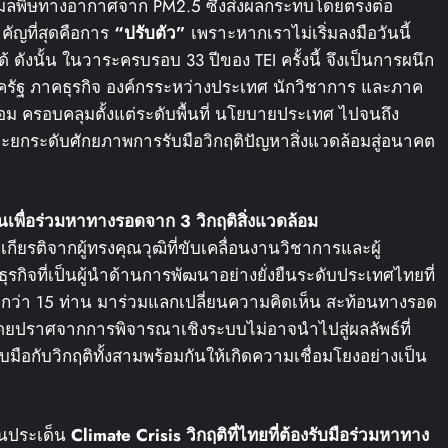
ะมลพิษทางอากาศจาก PM2.5 ซึ่งส่งผลกระทบโดยตรงต่อ
คัญที่สุดคือการ
“
ปรับตัว
”
เพราะหากเราไม่เริ่มลงมือวันนี้
ังนั้น ในวาระครบรอบ 33 ปีของ TEI ครั้งนี้ จึงเป็นการผนึก
าครัฐ ภาคธุรกิจ องค์กรระหว่างประเทศ นักวิชาการ และภาค
อม ครอบคลุมตั้งแต่ระดับพื้นที่ นโยบายประเทศ ไปจนถึง
ยกระดับศักยภาพการรับมือวิกฤติปัญหาสิ่งแวดล้อมสู่อนาคต
นเพื่อร่วมหาทางรอดจาก
3
วิกฤติสิ่งแวดล้อม
บเกียรติจากผู้ทรงคุณวุฒิที่ขับเคลื่อนงานวิชาการและผู้
รกิจที่เป็นผู้นำด้านการพัฒนาอย่างยั่งยืนระดับประเทศไทยที่
ากกว่า 15 ท่าน มาร่วมแลกเปลี่ยนความคิดเห็น สะท้อนทางรอด
ยปราศจากการพิจารณาเชิงระบบไม่อาจนำไปสู่ผลลัพธ์ที่
บมือกับวิกฤติทั้งสามพร้อมกันให้เกิดความเชื่อมโยงอย่างเป็น
นประเด็น
Climate Crisis
วิกฤติที่ไทยที่ต้องรับมือ
ร่วมหาทาง