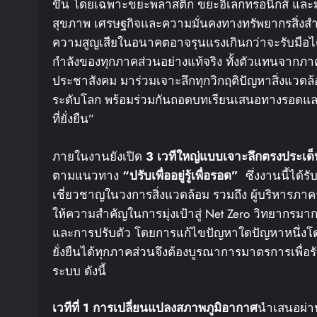
ขึ้น โดยเฉพาะขยะพลาสติก ขยะอิเล็กทรอนิกส์ แล
สุขภาพ เศรษฐกิจและความมั่นคงทางทรัพยากรสิ่งสำ
ความสูญเสียในอนาคตอาจรุนแรงเกินกว่าจะรับมือได้ ด
กำลังของทุกภาคส่วนอย่างแท้จริง ทั้งตัวแทนจากภ
ประชาสังคม มาร่วมเจาะลึกทุกวิกฤติปัญหาสิ่งแวดล้
ระดับโลก พร้อมร่วมกันถอดบทเรียนเสนอทางรอดและ
ที่ยั่งยืน”
ภายในงานยังเปิด
3
เวทีใหญ่แบบเจาะลึกตรงประเด็
ตามแนวทาง
“
ปรับเพื่ออยู่
รู้เพื่อรอด
”
ซึ่งงานนี้ได้รั
เชี่ยวชาญในวงการสิ่งแวดล้อม รวมถึง ผู้บริหารภาคธุ
ให้ความสำคัญในการมุ่งเป้าสู่ Net Zero วิทยากรม
และการปรับตัว โดยการแก้ไขปัญหาใดปัญหาหนึ่งโด
ยั่งยืนได้ทุกภาคส่วนจึงต้องบูรณาการมาตรการเพื่อรั
ระบบ ดังนี้
เวทีที่
1
การเปลี่ยนแปลงสภาพภูมิอากาศ
นำเสนอผ่า