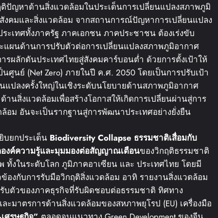
ฤติปัญหาด้านสิ่งแวดล้อมในประเด็นการเปลี่ยนแปลงสภาพภูมิ
ิจ สังคมและสิ่งแวดล้อม จากสถานการณ์ปัญหาการเปลี่ยนแปลง
องประเทศทั้งภาครัฐ ภาคเอกชน ภาคประชาชน ต้องเร่งขับ
ะแผนด้านการปรับตัวต่อการเปลี่ยนแปลงสภาพภูมิอากาศ
รผลักดันประเทศไทยสู่สังคมคาร์บอนต่ำ ด้วยการตั้งเป้าให้
นศูนย์ (Net Zero) ภายในปี ค.ศ. 2050 โดยเป็นการปรับเป้า
เปลี่ยนแปลงครั้งใหญ่ในเชิงระดับนโยบายด้านสภาพภูมิอากาศ
นสิ่งแวดล้อมเพื่อสร้างโอกาสให้เกิดการเปลี่ยนผ่านสู่การ
วดล้อม อันจะเป็นรากฐานสู่การพัฒนาประเทศอย่างยั่งยืน
หยิบยกประเด็น
Biodiversity Collapse
ธรรมชาติเสื่อม
กับ
ล
องค์ความรู้
และมุมมองต่อสัญญาณเตือน
ของวิกฤติธรรมชาติ
ทั้งในระดับโลก ภูมิภาคอาเซียน และ ประเทศไทย โดยมี
ข้องกับการรับมือวิกฤติสิ่งแวดล้อม อาทิ รายงานสิ่งแวดล้อม
ับตัวของภาคธุรกิจที่รับผิดชอบต่อธรรมชาติ ทิศทาง
และมาตรการด้านสิ่งแวดล้อมของสหภาพยุโรป (EU) เครื่องมือ
–
เศรษฐกิจ
”
ตลอดจนแนวทาง Green Development ของจีน