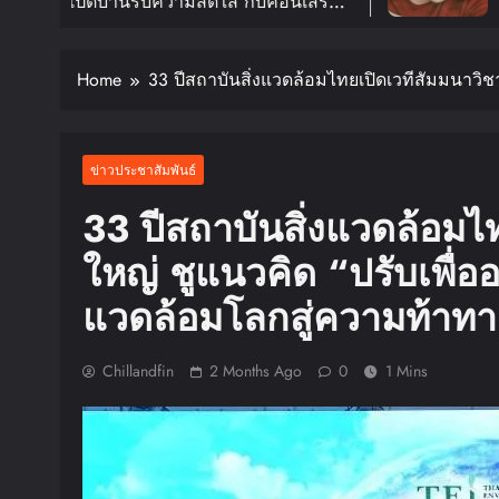
ดใส กับคอนเสิร์ต
อีกครั้งในงาน 2026 
TOUR ‘KNOCK ON
FANMEETING TOUR
In
0 ม.ค. ปีหน้า!!
สิงหาคมนี้
Home
33 ปีสถาบันสิ่งแวดล้อมไทยเปิดเวทีสัมมนาวิชาก
ข่าวประชาสัมพันธ์
33 ปีสถาบันสิ่งแวดล้อมไ
ใหญ่ ชูแนวคิด “ปรับเพื่ออยู่
แวดล้อมโลกสู่ความท้าทา
Chillandfin
2 Months Ago
0
1 Mins