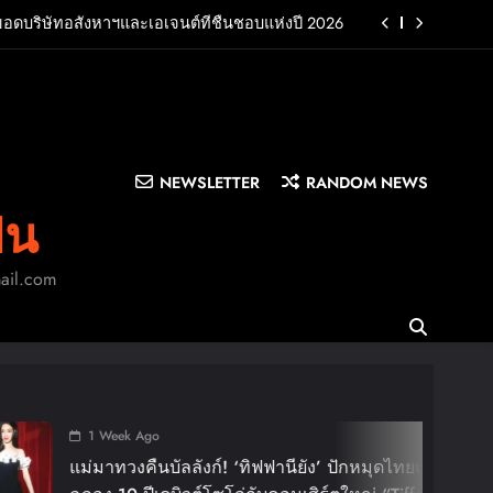
ยอดบริษัทอสังหาฯและเอเจนต์ที่ชื่นชอบแห่งปี 2026
UB พร้อมปล่อยเอ็มวี “Cry Ugly” โดนใจแฟนคลับ ก่อน
บินมาเจอแฟนไทย 29 สิงหาคมนี้
บครัว สร้างความทรงจำดีๆไปกับออนิกซ์ฮอสพิทาลิตี้
n LA”พร้อมประกาศอัลบั้มเดบิวต์ PRIMA เตรียมปล่อย
4 ก.ย. นี้
NEWSLETTER
RANDOM NEWS
ยอดบริษัทอสังหาฯและเอเจนต์ที่ชื่นชอบแห่งปี 2026
ิน
UB พร้อมปล่อยเอ็มวี “Cry Ugly” โดนใจแฟนคลับ ก่อน
บินมาเจอแฟนไทย 29 สิงหาคมนี้
mail.com
บครัว สร้างความทรงจำดีๆไปกับออนิกซ์ฮอสพิทาลิตี้
2 Wee
BIGBAN
ังก์! ‘ทิฟฟานียัง’ ปักหมุดไทยแลนด์