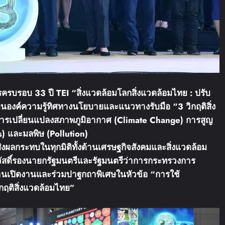
ารครบรอบ
33
ปี
TEI “
สิ่งแวดล้อมโลก
สิ่งแวดล้อมไทย
:
ปรับ
ยนองค์ความรู้
ทิศทางนโยบาย
และแนวทางรับมือ
“3
วิกฤติสิ่ง
ารเปลี่ยนแปลงสภาพภูมิอากาศ
(Climate Change)
การสูญ
s)
และ
มลพิษ
(Pollution)
่งผลกระทบในทุกมิติทั้งด้านเศรษฐกิจ
สังคมและสิ่งแวดล้อม
สดิ์
รองนายกรัฐมนตรี
และรัฐมนตรีว่าการกระทรวง
การ
านเปิดงานและร่วมปาฐกถาพิเศษในหัวข้อ
“
การใช้
ฤติสิ่งแวดล้อมไทย
”