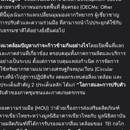
ายทางชีวภาพนอกเขตพื้นที่ คุ้มครอง (OECMs: Other
ทีนี้มุ่งเน้นการแลกเปลี่ยนมุมมองจากวิทยากร ผู้เชี่ยวชาญ
การปรับตัวและความร่วมมือ ที่สามารถนำไปประยุกต์ใช้กับ
บธรรมชาติได้อย่างยั่งยืนต่อไป
ิ่งแวดล้อม
ปัญหาเก่า
จะก้าวข้ามกันอย่างไร
โดยเปิดพื้นที่แลก
และภาคส่วนที่เกี่ยวข้อง ครอบคลุมทั้งภาคการผลิตและบริการ
ย่างเป็นระบบ ตั้งแต่การควบคุมแหล่งกำเนิด การจัดการ
รใช้ทรัพยากรตามแนวทางเศรษฐกิจหมุนเวียน (Circular
งที่นำไปสู่การปฏิบัติจริง ลดผลกระทบต่อสิ่งแวดล้อม และ
ูประเด็นสำคัญ 2 ประเด็นหลัก ได้แก่
“
โอกาสและการปรับตัว
ับตัวของภาคชุมชนและภาคเกษตรกรรม
ลงความร่วมมือ (MOU) ว่าด้วยเรื่องการส่งเสริมผลิตภัณฑ์
คารเขียวไทยระหว่างมูลนิธิอาคารเขียวไทยกับ มูลนิธิสถาบัน
วยผลิตภัณฑ์ที่ได้การรับรองฉลากสิ่งแวดล้อมของ TEI กลไก