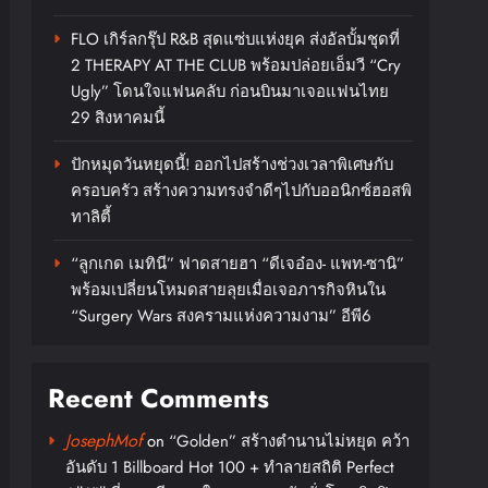
FLO เกิร์ลกรุ๊ป R&B สุดแซ่บแห่งยุค ส่งอัลบั้มชุดที่
2 THERAPY AT THE CLUB พร้อมปล่อยเอ็มวี “Cry
Ugly” โดนใจแฟนคลับ ก่อนบินมาเจอแฟนไทย
29 สิงหาคมนี้
ปักหมุดวันหยุดนี้! ออกไปสร้างช่วงเวลาพิเศษกับ
ครอบครัว สร้างความทรงจำดีๆไปกับออนิกซ์ฮอสพิ
ทาลิตี้
“ลูกเกด เมทินี” ฟาดสายฮา “ดีเจอ๋อง- แพท-ซานิ”
พร้อมเปลี่ยนโหมดสายลุยเมื่อเจอภารกิจหินใน
“Surgery Wars สงครามแห่งความงาม” อีพี6
Recent Comments
JosephMof
on
“Golden” สร้างตำนานไม่หยุด คว้า
อันดับ 1 Billboard Hot 100 + ทำลายสถิติ Perfect