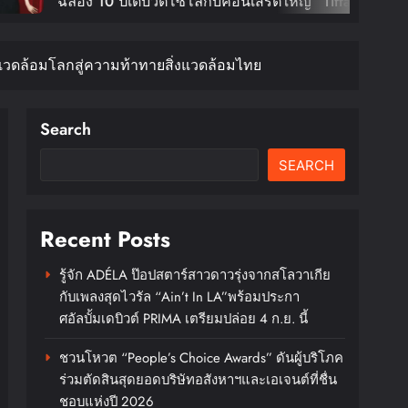
COSMOS
ต์โซโล่กับคอนเสิร์ตใหญ่ “Tiffany
ชมังคลา
Calm Tour In Bangkok” ตุลานี้!
กรุงเท
สิ่งแวดล้อมโลกสู่ความท้าทายสิ่งแวดล้อมไทย
XX : 
DAESUN
บัตร 28
Search
SEARCH
Recent Posts
รู้จัก ADÉLA ป๊อปสตาร์สาวดาวรุ่งจากสโลวาเกีย
กับเพลงสุดไวรัล “Ain’t In LA”พร้อมประกา
ศอัลบั้มเดบิวต์ PRIMA เตรียมปล่อย 4 ก.ย. นี้
ชวนโหวต “People’s Choice Awards” ดันผู้บริโภค
ร่วมตัดสินสุดยอดบริษัทอสังหาฯและเอเจนต์ที่ชื่น
ชอบแห่งปี 2026