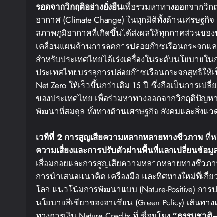
รอดจากวิกฤติอย่างยั่งยืน
เพื่อร่วมหาทางออกจากวิก
อากาศ (Climate Change) ในทุกมิติทั้งด้านเศรษฐก
สภาพภูมิอากาศที่เกิดขึ้นได้ส่งผลให้ทุกภาคส่วนข
เคลื่อนแผนด้านการลดการปล่อยก๊าซเรือนกระจกแล
สำหรับประเทศไทยได้เร่งเครื่องในระดับนโยบายในกา
ประเทศไทยบรรลุการปล่อยก๊าซเรือนกระจกสุทธิให้เป็
Net Zero ให้เร็วขึ้นกว่าเดิม 15 ปี ซึ่งถือเป็นการ
ของประเทศไทย เพื่อร่วมหาทางออกจากวิกฤติปัญหาด้า
พัฒนาที่สมดุล ทั้งทางด้านเศรษฐกิจ สังคมและสิ่งแ
เวทีที่
2
การสูญเสียความหลากหลายทางชีวภาพ
ที่
ความเสี่ยงและการปรับตัวผ่านพื้นที่แลกเปลี่ยนข้อมู
เสื่อมถอยและการสูญเสียความหลากหลายทางชีวภาพ 
การนำเสนอแนวคิด เครื่องมือ และทิศทางใหม่ที่เกี่ยว
โลก แนวโน้มการพัฒนาแบบ (Nature-Positive) การปร
นโยบายสีเขียวของอาเซียน (Green Policy) เส้นทาง
ทางการเงิน Nature Credits ที่เชื่อมโยง
“
ธรรมชาติ