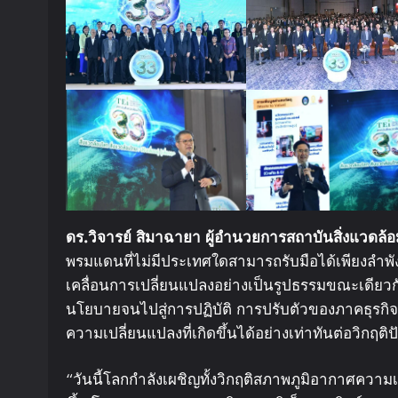
ดร
.
วิจารย์
สิมาฉายา
ผู้อำนวยการสถาบันสิ่งแวดล้
พรมแดนที่ไม่มีประเทศใดสามารถรับมือได้เพียงลำพ
เคลื่อนการเปลี่ยนแปลงอย่างเป็นรูปธรรมขณะเดียวก
นโยบายจนไปสู่การปฏิบัติ การปรับตัวของภาคธุรก
ความเปลี่ยนแปลงที่เกิดขึ้นได้อย่างเท่าทันต่อวิกฤต
“วันนี้โลกกำลังเผชิญทั้งวิกฤติสภาพภูมิอากาศควา