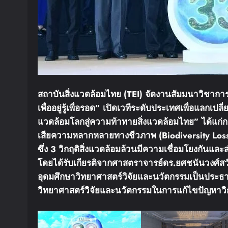
สถาบันสิ่งแวดล้อมไทย
(TEI)
จัดงานสัมมนาวิชาก
เพื่ออยู่
รู้เพื่อรอด
”
เปิดเวทีระดับประเทศเพื่อแลกเปลี่
แวดล้อมโลก
สู่ความท้าทายสิ่งแวดล้อมไทย
”
ได้แก่
ก
เสียความหลากหลายทางชีวภาพ
(Biodiversity Los
ซึ่ง
3
วิกฤติสิ่งแวดล้อมล้วนมีความเชื่อมโยงกันและส
โดยได้รับเกียรติจากศาสตราจารย์
ดร
.
ยศชนัน
วงศ์สวั
อุดมศึกษา
วิทยาศาสตร์
วิจัยและนวัตกรรม
เป็นประธ
วิทยาศาสตร์
วิจัยและนวัตกรรม
ในการแก้ไขปัญหาวิก