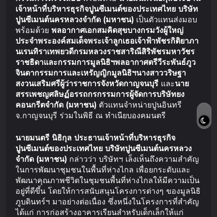
เจ้าหน้าที่บริหาร
ธุรกิจปูนซีเมนต์ของประเทศไทย
บริษัท
ปูนซีเมนต์นครหลวง
จำกัด
(
มหาชน
)
เป็นตัวแทนส่งมอบ
พร้อมด้วย
พลอากาศเอก
สมคิด
สุขบาง
กรมวังผู้ใหญ่
ประจำพระองค์
สมเด็จพระเจ้าลูกเธอเจ้าฟ้าพัชรกิติยาภา
นเรนทิราเทพยวดี
กรมหลวงราชสาริณีสิริพัชร
มหาวัชร
ราชธิดา
และกรรมการมูลนิธิฯ
พลอากาศตรี
วีระพันธ์
ภูว
จินดา
กรรมการและเหรัญญิกมูลนิธิฯ
นางสาววริษฐา
สงวนเสริมศรี
ผู้ว่าราชการจังหวัดกาญจนบุรี
และ
นาย
สรรเพชญ
ศลิษฏ์อรรถกร
กรรมการผู้จัดการ
บริษัท
ยง
คอนกรีต
จำกัด
(
มหาชน
)
ตัวแทนจำหน่ายปูนอินทรี
จ.กาญจนบุรี ร่วมในพิธี ณ ทำเนียบองคมนตรี
นายมนตรี
นิธิกุล
ประธานเจ้าหน้าที่บริหาร
ธุรกิจ
ปูนซีเมนต์ของประเทศไทย
บริษัท
ปูนซีเมนต์นครหลวง
จำกัด
(
มหาชน
)
กล่าวว่า บริษัทฯ เล็งเห็นถึงความสำคัญ
ในการพัฒนาชุมชนในพื้นที่ห่างไกล เพื่อยกระดับและ
พัฒนาคุณภาพชีวิตในชุมชนพื้นที่ห่างไกลให้มีความเป็น
อยู่ที่ดีขึ้น โดยให้การสนับสนุนโครงการต่างๆ ของมูลนิธิ
ภูบดินทร์ฯ มาอย่างต่อเนื่อง ซึ่งหนึ่งในโครงการที่สำคัญ
ได้แก่ การก่อสร้างอาคารเรียนสำหรับเด็กเล็กให้แก่