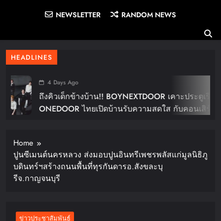
NEWSLETTER
RANDOM NEWS
HEADLINES
4 Days Ago
ถึงคิวเด็กข้างบ้าน!! BOYNEXTDOOR เคาะประตูเรียก
ONEDOOR ไทยเปิดบ้านรับความสดใส กับคอนเสิร์ต
ใหญ่ในไทย “BOYNEXTDOOR TOUR ‘KNOCK ON
Vol.2’ IN BANGKOK” ปักดีเดย์ 30 ม.ค. ปีหน้า!!
Home
ปูนซีเมนต์นครหลวง ส่งมอบปูนอินทรีเพชรพลัสแก่มูลนิธิภู
บดินทร์ฯสร้างถนนพื้นที่ทุรกันดารอ.สังขละบุ
รีจ.กาญจนบุรี
ข่าวประชาสัมพันธ์