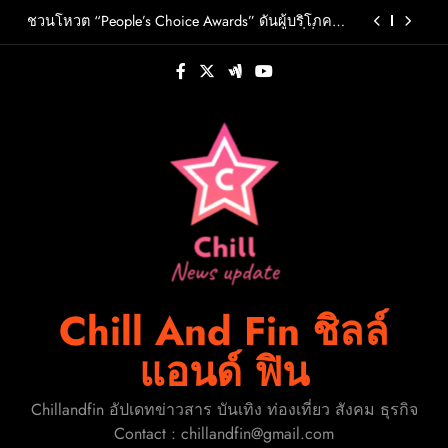
Skip
วต์ PRIMA เตรียมปล่อย 4 ก.ย. นี้
ชวนโหวต “People’s Choice Awards” ดันผู้บริโภค
to
ร่วมตัดสินสุดยอดบริษัทอสังหาฯและเอเจนต์ที่ชื่น
ชอบแห่งปี 2026
content
FLO เกิร์ลกรุ๊ป R&B สุดแซ่บแห่งยุค ส่งอัลบั้มชุดที่ 2
THERAPY AT THE CLUB พร้อมปล่อยเอ็มวี “Cry Ugly”
โดนใจแฟนคลับ ก่อนบินมาเจอแฟนไทย 29 สิงหาคม
ปักหมุดวันหยุดนี้! ออกไปสร้างช่วงเวลาพิเศษกับ
นี้
ครอบครัว สร้างความทรงจำดีๆไปกับออนิกซ์ฮอสพิ
ทาลิตี้
รู้จัก ADÉLA ป๊อปสตาร์สาวดาวรุ่งจากสโลวาเกีย กับ
เพลงสุดไวรัล “Ain’t In LA”พร้อมประกาศอัลบั้มเดบิ
วต์ PRIMA เตรียมปล่อย 4 ก.ย. นี้
ชวนโหวต “People’s Choice Awards” ดันผู้บริโภค
ร่วมตัดสินสุดยอดบริษัทอสังหาฯและเอเจนต์ที่ชื่น
ชอบแห่งปี 2026
FLO เกิร์ลกรุ๊ป R&B สุดแซ่บแห่งยุค ส่งอัลบั้มชุดที่ 2
THERAPY AT THE CLUB พร้อมปล่อยเอ็มวี “Cry Ugly”
โดนใจแฟนคลับ ก่อนบินมาเจอแฟนไทย 29 สิงหาคม
ปักหมุดวันหยุดนี้! ออกไปสร้างช่วงเวลาพิเศษกับ
นี้
ครอบครัว สร้างความทรงจำดีๆไปกับออนิกซ์ฮอสพิ
ทาลิตี้
Chill And Fin ชิลล์
แอนด์ ฟิน
Chillandfin อัปเดทข่าวสาร บันเทิง ท่องเที่ยว สังคม ธุรกิจ
Contact : chillandfin@gmail.com