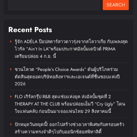
SEARCH
Recent Posts
รู้จัก ADÉLA ป๊อปสตาร์สาวดาวรุ่งจากสโลวาเกีย กับเพลงสุด
ไวรัล “Ain’t In LA”พร้อมประกาศอัลบั้มเดบิวต์ PRIMA
เบอร์แทรม คว้ารางวัล Prime
เตรียมปล่อย 4 ก.ย. นี้
Minister’s Export Award 2026
สาขา Best Thai Brandตอกย้ำความ
ชวนโหวต “People’s Choice Awards” ดันผู้บริโภคร่วม
ตัดสินสุดยอดบริษัทอสังหาฯและเอเจนต์ที่ชื่นชอบแห่งปี
สำเร็จของแบรนด์เซียงเพียวในระดับ
2026
สากล
FLO เกิร์ลกรุ๊ป R&B สุดแซ่บแห่งยุค ส่งอัลบั้มชุดที่ 2
chillandfin
14 hours ago
0
THERAPY AT THE CLUB พร้อมปล่อยเอ็มวี “Cry Ugly” โดน
ใจแฟนคลับ ก่อนบินมาเจอแฟนไทย 29 สิงหาคมนี้
ปักหมุดวันหยุดนี้! ออกไปสร้างช่วงเวลาพิเศษกับครอบครัว
สร้างความทรงจำดีๆไปกับออนิกซ์ฮอสพิทาลิตี้