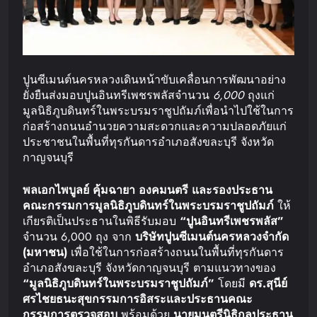
ปูนซีเมนต์นครหลวงเดินหน้าขับเคลื่อนการพัฒนาอย่าง
ยั่งยืนส่งมอบปูนอินทรีเพชรพลัสจำนวน
6,000
ถุงแก่
มูลนิธิภูบดินทร์ในพระบรมราชูปถัมภ์เพื่อนำไปใช้ในการ
ก่อสร้างถนนอำนวยความสะดวกและความปลอดภัยแก่
ประชาชนในพื้นที่ทุรกันดารอำเภอสังขละบุรี จังหวัด
กาญจนบุรี
พลเอก
ไพบูลย์
คุ้มฉายา
องคมนตรี
และ
รองประธาน
คณะกรรมการมูลนิธิภูบดินทร์
ในพระบรมราชูปถัมภ์
ให้
เกียรติเป็นประธานในพิธีรับมอบ
“
ปูนอินทรีเพชรพลัส
”
จำนวน 6,000 ถุง จาก
บริษัท
ปูนซีเมนต์นครหลวง
จำกัด
(
มหาชน
)
เพื่อใช้ในการก่อสร้างถนนในพื้นที่ทุรกันดาร
อำเภอสังขละบุรี จังหวัดกาญจนบุรี ตามแนวทางของ
“
มูลนิธิภูบดินทร์
ในพระบรมราชูปถัมภ์
”
โดยมี
ดร
.
สุนีย์
ศรไชยธนะสุข
กรรมการอิสระและประธานคณะ
กรรมการตรวจสอบ
พร้อมด้วย
นายมนตรี
นิธิกุล
ประธาน