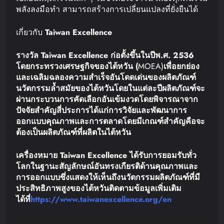
พลังลงมือทำ สามารถสร้างการเปลี่ยนแปลงที่ยั่งยืนได้
เกี่ยวกับ
Taiwan Excellence
รางวัล
Taiwan Excellence
ก่อตั้งขึ้นในปี
พ
.
ศ
. 2536
โดยกระทรวงเศรษฐกิจของไต้หวัน
(
MOEA)
เพื่อยกย่อง
และเฉลิมฉลองความสำเร็จอันโดดเด่นของผลิตภัณฑ์
นวัตกรรมล้ำสมัยของไต้หวัน
โดยในแต่ละปี
ผลิตภัณฑ์จะ
ผ่านกระบวนการคัดเลือกอันเข้มงวด
โดยพิจารณาจาก
ปัจจัยสำคัญสี่ประการ
ได้แก่
การวิจัยและพัฒนา
การ
ออกแบบ
คุณภาพ
และการตลาด
โดยมีเกณฑ์สำคัญคือจะ
ต้องเป็นผลิตภัณฑ์ที่ผลิตในไต้หวัน
เครื่องหมาย
Taiwan Excellence
ได้รับการยอมรับทั่ว
โลกในฐานะสัญลักษณ์อันทรงเกียรติด้านคุณภาพและ
การออกแบบ
ซึ่งแสดงให้เห็นถึงนวัตกรรมผลิตภัณฑ์ที่มี
ประสิทธิภาพสูงของไต้หวัน
ติดตามข้อมูลเพิ่มเติม
ได้ที่
https://www.taiwanexcellence.org/en