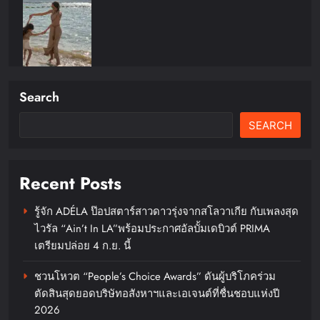
Search
SEARCH
La Fontana Bangkok ฉลองเปิด
ตัวอย่างเป็นทางการต้อนรับค่ำคืน
“Mamma Mia!”เผยโฉม Cocktail
Recent Posts
Bar ใหม่ถ่ายทอดเสน่ห์แห่งชายฝั่ง
อิตาลีสู่สุขุมวิท
รู้จัก ADÉLA ป๊อปสตาร์สาวดาวรุ่งจากสโลวาเกีย กับเพลงสุด
ไวรัล “Ain’t In LA”พร้อมประกาศอัลบั้มเดบิวต์ PRIMA
chillandfin
17 hours ago
0
เตรียมปล่อย 4 ก.ย. นี้
เสียวหมี่จัดโปรแรงรับ 8.8 พร้อม
ชวนโหวต “People’s Choice Awards” ดันผู้บริโภคร่วม
เนรมิตทุกบ้านให้เป็นสมาร์ทโฮมด้วย
ตัดสินสุดยอดบริษัทอสังหาฯและเอเจนต์ที่ชื่นชอบแห่งปี
ส่วนลดสูงสุด 50% ร่วมด้วยคูปอง
2026