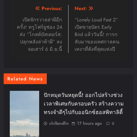
Post
Previous:
Next:
navigation
เปิดจักรวาลล่าผีอีก
“Lonely Loud Fest 2”
ครั้ง! ทรูโฟร์ยูช่อง 24
เปิดขายบัตร Early
ส่ง “โกสต์บัสเตอร์ส:
Bird แล้ววันนี้! การก
ปลุกพลังล่าท้าผี” ลง
ลับมาของเทศกาลคน
จอเสาร์ 6 มิ.ย.นี้
เหงาที่ดังที่สุดแห่งปี
Related News
ปักหมุดวันหยุดนี้! ออกไปสร้างช่วง
เวลาพิเศษกับครอบครัว สร้างความ
ทรงจำดีๆไปกับออนิกซ์ฮอสพิทาลิตี้
chillandfin
17 hours ago
0