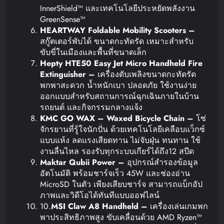
InnerShield™ และเทคโนโลยีประหยัดพลังงาน
GreenSense™
HEARTWAY Foldable Mobility Scooters –
สกู๊ตเตอร์พับได้ ขนาดกะทัดรัด เหมาะสำหรับ
ขับขี่ในเมืองและพื้นที่ขนาดเล็ก
Hepty HTE50 Easy Jet Micro Handheld Fire
Extinguisher –
เครื่องดับเพลิงขนาดกะทัดรัด
พกพาสะดวก น้ำหนักเบา ปลอดภัย ใช้งานง่าย
ออกแบบสำหรับสถานการณ์ฉุกเฉินภายในบ้าน
รถยนต์ และกิจกรรมกลางแจ้ง
KMC GO WAX – Waxed Bicycle Chain –
โซ่
จักรยานที่รู้ใจนักปั่น ด้วยเทคโนโลยีเคลือบแว็กซ์
แบบแห้ง ลดแรงเสียดทาน ไม่จับฝุ่น ทนทาน ใช้
งานลื่นไหล รองรับทุกระบบเกียร์ได้ถึง12 สปีด
Maktar Qubii Power –
อุปกรณ์สำรองข้อมูล
อัตโนมัติ พร้อมชาร์จเร็ว 45W และช่องอ่าน
MicroSD ในตัว เพียงเสียบชาร์จ สามารถแบ็กอัป
ภาพและวิดีโอได้ทันทีแบบออฟไลน์
10.
MSI Claw A8 Handheld –
เครื่องเล่นเกมพก
พาประสิทธิภาพสูง ขับเคลื่อนด้วย AMD Ryzen™