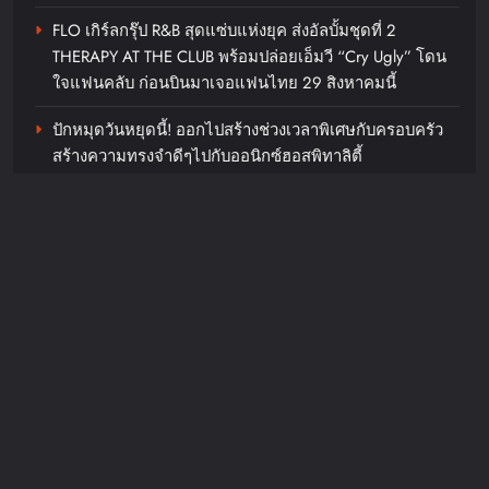
ส่วนลดจากร้านค้าสูงสุด 8,000 บาท
FLO เกิร์ลกรุ๊ป R&B สุดแซ่บแห่งยุค ส่งอัลบั้มชุดที่ 2
และบริการจัดส่งฟรีบน Shopee เริ่ม
THERAPY AT THE CLUB พร้อมปล่อยเอ็มวี “Cry Ugly” โดน
แล้ววันนี้เวลา 20:00 น. ถึง 10 ส.ค.
ใจแฟนคลับ ก่อนบินมาเจอแฟนไทย 29 สิงหาคมนี้
69
ปักหมุดวันหยุดนี้! ออกไปสร้างช่วงเวลาพิเศษกับครอบครัว
chillandfin
17 hours ago
0
สร้างความทรงจำดีๆไปกับออนิกซ์ฮอสพิทาลิตี้
พิกัดสเตย์เคชันสายฟิตพักที่ไหนดี
“ลูกเกด เมทินี” ฟาดสายฮา “ดีเจอ๋อง- แพท-ซานิ” พร้อม
ช่วงเรซใหญ่เดือนสิงหา?
เปลี่ยนโหมดสายลุยเมื่อเจอภารกิจหินใน “Surgery Wars
สงครามแห่งความงาม” อีพี6
chillandfin
17 hours ago
0
Recent Comments
JosephMof
on
“Golden” สร้างตำนานไม่หยุด คว้าอันดับ 1
Billboard Hot 100 + ทำลายสถิติ Perfect All-Kill ที่เกาหลี
ครองใจทุกเพศทุกวัยทั่วโลก ศิลปิน + ครีเอเตอร์แห่ทำคลิป
อย่างต่อเนื่อง