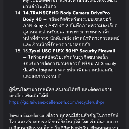
My ระบบติดตามตำแหน่งพร้อมส่งเสียงแจ้งเตือน
ผ่านลำโพงในตัว
14.TRANSCEND Body Camera DrivePro
Body 40 –
กล้องติดตัวพร้อมระบบเซนเซอร์
ภาพ Sony STARVIS™ 2 บันทึกภาพความละเอียด
สูง เหมาะสำหรับบุคลากรทางการทหาร เจ้า
หน้าที่ตำรวจ นักดับเพลิง เจ้าหน้าที่ทางการแพทย์
และเจ้าหน้าที่รักษาความปลอดภัย
15.
Zyxel USG FLEX 50HP Security Firewall
–
ไฟร์วอลล์อัจฉริยะสำหรับธุรกิจขนาดเล็ก
รองรับการจัดการผ่านคลาวด์ พร้อม AI Security
ป้องกันภัยคุกคามหลายชั้น เพิ่มความปลอดภัย
และลดภาระงาน IT
ผู้ที่สนใจสามารถสมัครเล่นเกมได้ฟรี และติดตามราย
ละเอียดเพิ่มเติมได้ที่
https://go.taiwanexcellenceth.com/recyclerush-pr
Taiwan Excellence เชื่อว่า ทุกคนมีส่วนสำคัญในการรักษ์
โลกและสร้างการเปลี่ยนที่ยิ่งใหญ่ได้ โดยเริ่มต้นจากการ
เปลี่ยนพฤติกรรมเล็ก ๆ ในชีวิตประจำวัน เพียงทุกคนรวม