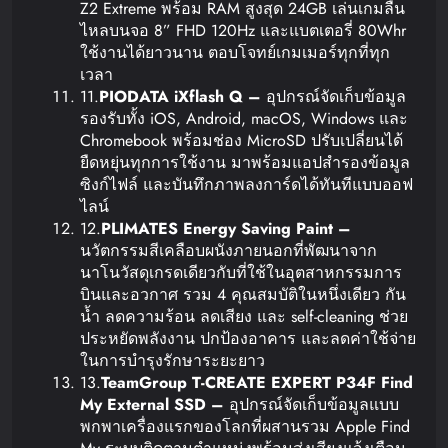
Z2 Extreme พร้อม RAM สูงสุด 24GB เล่นเกมลื่น
ไหลบนจอ 8” FHD 120Hz และแบตเตอรี่ 80Whr
ใช้งานได้ยาวนาน ตอบโจทย์เกมเมอร์ทุกที่ทุก
เวลา
11.
PIODATA iXflash Q –
อุปกรณ์จัดเก็บข้อมูล
รองรับทั้ง iOS, Android, macOS, Windows และ
Chromebook พร้อมช่อง MicroSD ปรับเปลี่ยนได้
ยืดหยุ่นทุกการใช้งาน มาพร้อมแอปสำรองข้อมูล
ซิงก์ไฟล์ และบันทึกภาพลงการ์ดได้ทันทีแบบออฟ
ไลน์
12.
PLIMATES Energy Saving Paint –
นวัตกรรมสีเคลือบผนังภายนอกที่พัฒนาจาก
นาโนวัสดุเกรดเดียวกับที่ใช้ในอุตสาหกรรมการ
บินและอวกาศ รวม 4 คุณสมบัติในหนึ่งเดียว กัน
น้ำ ลดความร้อน ลดเสียง และ self-cleaning ช่วย
ประหยัดพลังงาน ปกป้องอาคาร และลดค่าใช้จ่าย
ในการบำรุงรักษาระยะยาว
13.
TeamGroup T-CREATE EXPERT P34F Find
My External SSD –
อุปกรณ์จัดเก็บข้อมูลแบบ
พกพาเครื่องแรกของโลกที่ผสานรวม Apple Find