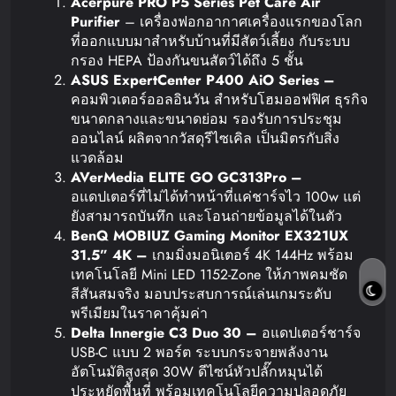
Acerpure PRO P5 Series Pet Care Air
Purifier
– เครื่องฟอกอากาศเครื่องแรกของโลก
ที่ออกแบบมาสำหรับบ้านที่มีสัตว์เลี้ยง กับระบบ
กรอง HEPA ป้องกันขนสัตว์ได้ถึง 5 ชั้น
ASUS ExpertCenter P400 AiO Series –
คอมพิวเตอร์ออลอินวัน สำหรับโฮมออฟฟิศ ธุรกิจ
ขนาดกลางและขนาดย่อม รองรับการประชุม
ออนไลน์ ผลิตจากวัสดุรีไซเคิล เป็นมิตรกับสิ่ง
แวดล้อม
AVerMedia ELITE GO GC313Pro –
อแดปเตอร์ที่ไม่ได้ทำหน้าที่แค่ชาร์จไว 100w แต่
ยังสามารถบันทึก และโอนถ่ายข้อมูลได้ในตัว
BenQ MOBIUZ Gaming Monitor EX321UX
31.5” 4K –
เกมมิ่งมอนิเตอร์ 4K 144Hz พร้อม
เทคโนโลยี Mini LED 1152-Zone ให้ภาพคมชัด
สีสันสมจริง มอบประสบการณ์เล่นเกมระดับ
พรีเมียมในราคาคุ้มค่า
Delta Innergie C3 Duo 30 –
อแดปเตอร์ชาร์จ
USB-C แบบ 2 พอร์ต ระบบกระจายพลังงาน
อัตโนมัติสูงสุด 30W ดีไซน์หัวปลั๊กหมุนได้
ประหยัดพื้นที่ พร้อมเทคโนโลยีความปลอดภัย