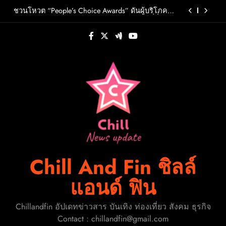
Skip
วต์ PRIMA เตรียมปล่อย 4 ก.ย. นี้
ชวนโหวต “People’s Choice Awards” ดันผู้บริโภค
to
ร่วมตัดสินสุดยอดบริษัทอสังหาฯและเอเจนต์ที่ชื่น
ชอบแห่งปี 2026
content
FLO เกิร์ลกรุ๊ป R&B สุดแซ่บแห่งยุค ส่งอัลบั้มชุดที่ 2
THERAPY AT THE CLUB พร้อมปล่อยเอ็มวี “Cry Ugly”
โดนใจแฟนคลับ ก่อนบินมาเจอแฟนไทย 29 สิงหาคม
ปักหมุดวันหยุดนี้! ออกไปสร้างช่วงเวลาพิเศษกับ
นี้
ครอบครัว สร้างความทรงจำดีๆไปกับออนิกซ์ฮอสพิ
ทาลิตี้
รู้จัก ADÉLA ป๊อปสตาร์สาวดาวรุ่งจากสโลวาเกีย กับ
เพลงสุดไวรัล “Ain’t In LA”พร้อมประกาศอัลบั้มเดบิ
วต์ PRIMA เตรียมปล่อย 4 ก.ย. นี้
ชวนโหวต “People’s Choice Awards” ดันผู้บริโภค
ร่วมตัดสินสุดยอดบริษัทอสังหาฯและเอเจนต์ที่ชื่น
ชอบแห่งปี 2026
FLO เกิร์ลกรุ๊ป R&B สุดแซ่บแห่งยุค ส่งอัลบั้มชุดที่ 2
THERAPY AT THE CLUB พร้อมปล่อยเอ็มวี “Cry Ugly”
โดนใจแฟนคลับ ก่อนบินมาเจอแฟนไทย 29 สิงหาคม
ปักหมุดวันหยุดนี้! ออกไปสร้างช่วงเวลาพิเศษกับ
นี้
ครอบครัว สร้างความทรงจำดีๆไปกับออนิกซ์ฮอสพิ
ทาลิตี้
Chill And Fin ชิลล์
แอนด์ ฟิน
Chillandfin อัปเดทข่าวสาร บันเทิง ท่องเที่ยว สังคม ธุรกิจ
Contact : chillandfin@gmail.com