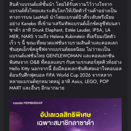
สินค้าแบรนด์แท้ชั้นนำ โดยได้รับความไว้วางใจจาก
แบรนด์ทั้งไทยและระดับโลกให้เปิดตัวร้านค้าอย่างเป็น
ทางการบน LazMall นำโดยแบรนด์บิวตี้ระดับพรีเมียม
อย่าง Kanebo ที่เข้ามาเสริมทัพแบรนด์เอ็กซ์คลูซีฟบนลา
ซาด้า อาทิ Drunk Elephant, Estée Lauder, IPSA, LA
MER, NARS รวมถึง Helena Rubinstein ที่เตรียมเปิดตัว
เร็ว ๆ นี้ ขณะที่หมวดแฟชั่นรวบรวมสินค้าและคอลเลก
ชันสุดเอ็กซ์คลูซีฟจากแบรนด์ยอดนิยม ไม่ว่าจะเป็น
แบรนด์แฟชั่นไทย GENTLEWOMAN และคอลเลกชัน
พิเศษจาก O&B ที่คอลแลบฯ กับคาแรกเตอร์สุดคิวท์อย่าง
Hello Kitty นอกจากนี้ ยังมีคอลเลกชันพิเศษเอาใจคอบอล
ต้อนรับศึกฟุตบอล FIFA World Cup 2026 จากหลาก
หลายแบรนด์ทุกหมวดหมู่ อาทิ Asics, LEGO, POP
MART และอื่นๆ อีกมากมาย