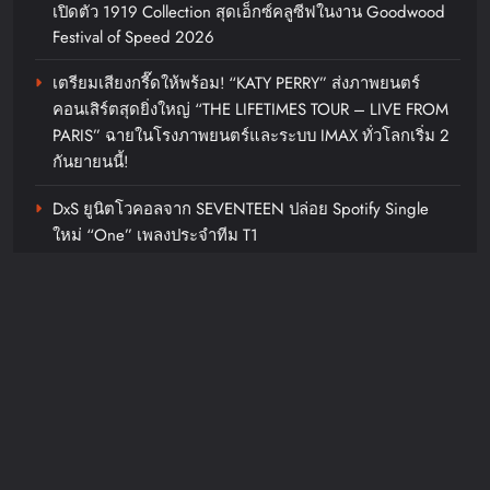
เปิดตัว 1919 Collection สุดเอ็กซ์คลูซีฟในงาน Goodwood
Festival of Speed 2026
เตรียมเสียงกรี๊ดให้พร้อม! “KATY PERRY” ส่งภาพยนตร์
สติงค์ เอเนอร์จี้ดริ้งค์ ผสานพลัง
คอนเสิร์ตสุดยิ่งใหญ่ “THE LIFETIMES TOUR – LIVE FROM
PARIS” ฉายในโรงภาพยนตร์และระบบ IMAX ทั่วโลกเริ่ม 2
ฟอร์มูล่าวัน ชูกลยุทธ์การตลาดเชิง
กันยายนนี้!
ประสบการณ์ สร้างการมีส่วนร่วมกับ
โลกแห่งความเร็ว เสริมความ
DxS ยูนิตโวคอลจาก SEVENTEEN ปล่อย Spotify Single
แข็งแกร่งแบรนด์ในประเทศไทย
ใหม่ “One” เพลงประจำทีม T1
chillandfin
10 hours ago
0
ปักหมุด! GO FRESHTIVAL ‘12 – 16 สิงหานี้’ ที่โก โฮลเซลล์
พัทยา เทศกาลที่คนทำธุรกิจอาหารและคนรักการเข้าครัวไม่
‘ฮ่องกง…ฮีลใจ’ บอกต่อจุดชม
ควรพลาด
พระอาทิตย์ตกสวยพีคบน Lantau
Peak
Recent Comments
chillandfin
10 hours ago
0
JosephMof
on
“Golden” สร้างตำนานไม่หยุด คว้าอันดับ 1
Billboard Hot 100 + ทำลายสถิติ Perfect All-Kill ที่เกาหลี