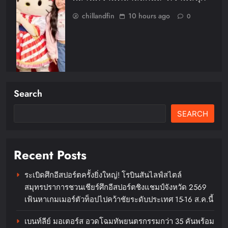
chillandfin
10 hours ago
0
Search
SEARCH
Spider-Man กลับมาแล้ว! CASETiFY
เปิดตัวคอลเล็กชันใหม่ที่แฟนฮีโร่
ห้ามพลาด
Recent Posts
chillandfin
10 hours ago
0
ระเบิดศึกอีสปอร์ตครั้งยิ่งใหญ่! โรบินสันไลฟ์สไตล์
สมุทรปราการชวนเชียร์ศึกอีสปอร์ตชิงแชมป์จังหวัด 2569
เฟ้นหาเกมเมอร์ตัวท็อปไปคว้าชัยระดับประเทศ 15-16 ส.ค.นี้
เบนท์ลีย์ มอเตอร์ส อวดโฉมทัพยนตรกรรมกว่า 35 คันพร้อม