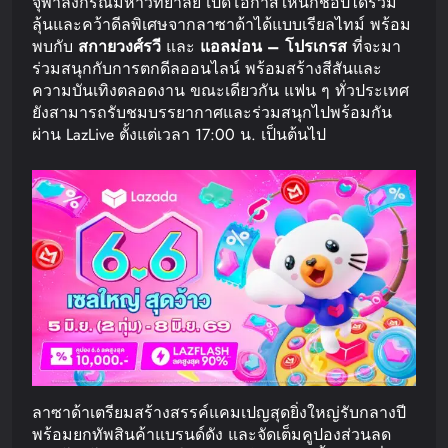
จุฬาลงกรณ์มหาวิทยาลัย เปิดโอกาสให้นักช้อปได้ร่วม
ลุ้นและคว้าดีลพิเศษจากลาซาด้าได้แบบเรียลไทม์ พร้อม
พบกับ
สกาย
วงศ์รวี
และ
แอลม่อน
–
โปรเกรส
ที่จะมา
ร่วมสนุกกับการตกดีลออนไลน์ พร้อมสร้างสีสันและ
ความบันเทิงตลอดงาน ขณะเดียวกัน แฟน ๆ ทั่วประเทศ
ยังสามารถรับชมบรรยากาศและร่วมสนุกไปพร้อมกัน
ผ่าน LazLive ตั้งแต่เวลา 17:00 น. เป็นต้นไป
ลาซาด้าเตรียมสร้างสรรค์แคมเปญสุดยิ่งใหญ่รับกลางปี
พร้อมยกทัพสินค้าแบรนด์ดัง และจัดเต็มคูปองส่วนลด