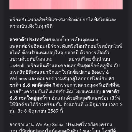
พร้อมอัปเลเวลสิทธิพิเศษสมาชิกต่อยอดไลฟ์สไตล์และ
ความบันเทิงในทุกมิติ
ลาซาด้า
ประเทศไทย
ตอกย้ำการเป็นจุดหมาย
แพลตฟอร์มอีคอมเมิร์ซระดับพรีเมียมที่ตอบโจทย์ทุกไลฟ์
สไตล์ ต้อนรับแคมเปญใหญ่กลางปี ด้วยการเปิดตัว
แบรนด์ระดับโลกและ แบรนด์ไทยชั้นนำบน
LazMall พร้อมสินค้าและคอลเลกชันสุดเอ็กซ์คลูซีฟ อัป
เกรดสิทธิพิเศษสมาชิกเอาใจนักช้อปสาย Beauty &
Wellness และต่อยอดความสนุกสู่โลกออฟไลน์กับ
ลา
ซาด้า
6.6
ตกดีลเด็ด
กิจกรรมการตลาดสุดครีเอทีฟที่จะ
มาสร้างความบันเทิงแบบจัดเต็ม โดยแคมเปญ
ลาซาด้า
6.6
เซลใหญ่
สุดว้าว
อัดแน่นด้วยดีลสุดพิเศษพร้อมเสิร์ฟ
ให้นักช้อปได้ว้าวพร้อมกัน ตั้งแต่วันที่ 5 มิถุนายน เวลา 2
ทุ่ม ถึง 8 มิถุนายน 2569 นี้
จากรายงาน We Are Social ประเทศไทยยังคงครอง
แชมป์นักช้อปออนไลน์สูงสุดอันดับ 1 ของโลก โดยมีผู้