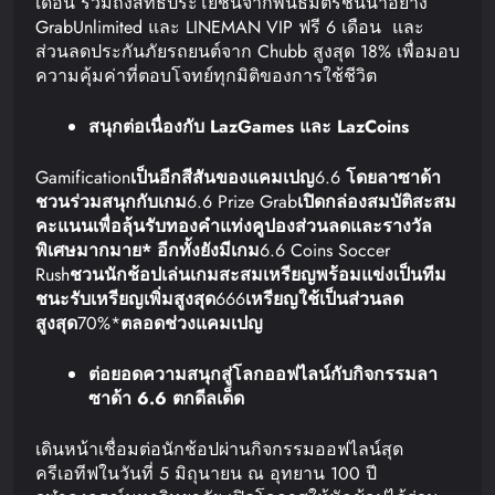
เดือน รวมถึงสิทธิประโยชน์จากพันธมิตรชั้นนำอย่าง
GrabUnlimited และ LINEMAN VIP ฟรี 6 เดือน และ
ส่วนลดประกันภัยรถยนต์จาก Chubb สูงสุด 18% เพื่อมอบ
ความคุ้มค่าที่ตอบโจทย์ทุกมิติของการใช้ชีวิต
สนุกต่อเนื่องกับ
LazGames
และ
LazCoins
Gamification
เป็นอีกสีสันของแคมเปญ
6.6
โดยลาซาด้า
ชวนร่วมสนุกกับเกม
6.6 Prize Grab
เปิดกล่องสมบัติสะสม
คะแนน
เพื่อลุ้นรับทองคำแท่ง
คูปองส่วนลด
และรางวัล
พิเศษมากมาย
*
อีกทั้งยังมีเกม
6.6 Coins Soccer
Rush
ชวนนักช้อปเล่นเกมสะสมเหรียญ
พร้อมแข่งเป็นทีม
ชนะรับเหรียญเพิ่มสูงสุด
666
เหรียญ
ใช้เป็นส่วนลด
สูงสุด
70%*
ตลอดช่วงแคมเปญ
ต่อยอดความสนุกสู่โลกออฟไลน์
กับกิจกรรม
ลา
ซาด้า
6.6
ตกดีลเด็ด
เดินหน้าเชื่อมต่อนักช้อปผ่านกิจกรรมออฟไลน์สุด
ครีเอทีฟในวันที่ 5 มิถุนายน ณ อุทยาน 100 ปี