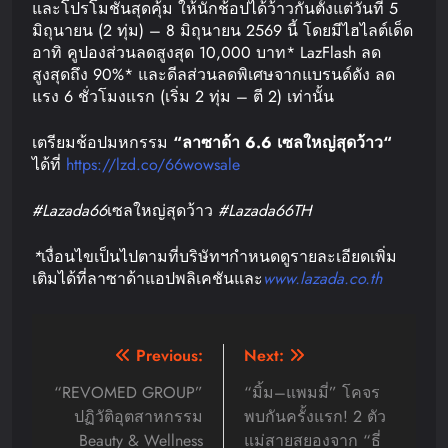
และโปรโมชันสุดคุ้ม ให้นักช้อปได้ว้าวกันตั้งแต่วันที่ 5
มิถุนายน (2 ทุ่ม) – 8 มิถุนายน 2569 นี้ โดยมีไฮไลต์เด็ด
อาทิ คูปองส่วนลดสูงสุด 10,000 บาท* LazFlash ลด
สูงสุดถึง 90%* และดีลส่วนลดพิเศษจากแบรนด์ดัง ลด
แรง 6 ชั่วโมงแรก (เริ่ม 2 ทุ่ม – ตี 2) เท่านั้น
เตรียมช้อปมหกรรม
“
ลาซาด้า
6.6
เซลใหญ่
สุดว้าว
“
ได้ที่
https://lzd.co/66wowsale
#Lazada66
เซลใหญ่สุดว้าว
#Lazada66TH
*
เงื่อนไขเป็นไปตามที่บริษัทฯกำหนดดูรายละเอียดเพิ่ม
เติมได้ที่ลาซาด้าแอปพลิเคชันและ
www.lazada.co.th
Post
Previous:
Next:
navigation
“REVOMED GROUP”
“มิ้ม–แพมมี่” โคจร
ปฏิวัติอุตสาหกรรม
พบกันครั้งแรก! 2 ตัว
Beauty & Wellness
แม่สายสยองจาก “ธี่