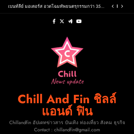
Skip
2569 เฟ้นหาเกมเมอร์ตัวท็อปไปคว้าชัยระดับประเทศ
เบนท์ลีย์ มอเตอร์ส อวดโฉมทัพยนตรกรรมกว่า 35
15-16 ส.ค.นี้
to
คันพร้อมเปิดตัว 1919 Collection สุดเอ็กซ์คลูซีฟใน
งาน Goodwood Festival of Speed 2026
content
เตรียมเสียงกรี๊ดให้พร้อม! “KATY PERRY” ส่ง
ภาพยนตร์คอนเสิร์ตสุดยิ่งใหญ่ “THE LIFETIMES
TOUR – LIVE FROM PARIS” ฉายในโรงภาพยนตร์
DxS ยูนิตโวคอลจาก SEVENTEEN ปล่อย Spotify
และระบบ IMAX ทั่วโลกเริ่ม 2 กันยายนนี้!
Single ใหม่ “One” เพลงประจำทีม T1
ระเบิดศึกอีสปอร์ตครั้งยิ่งใหญ่! โรบินสันไลฟ์สไตล์
สมุทรปราการชวนเชียร์ศึกอีสปอร์ตชิงแชมป์จังหวัด
2569 เฟ้นหาเกมเมอร์ตัวท็อปไปคว้าชัยระดับประเทศ
เบนท์ลีย์ มอเตอร์ส อวดโฉมทัพยนตรกรรมกว่า 35
15-16 ส.ค.นี้
คันพร้อมเปิดตัว 1919 Collection สุดเอ็กซ์คลูซีฟใน
งาน Goodwood Festival of Speed 2026
เตรียมเสียงกรี๊ดให้พร้อม! “KATY PERRY” ส่ง
ภาพยนตร์คอนเสิร์ตสุดยิ่งใหญ่ “THE LIFETIMES
TOUR – LIVE FROM PARIS” ฉายในโรงภาพยนตร์
DxS ยูนิตโวคอลจาก SEVENTEEN ปล่อย Spotify
และระบบ IMAX ทั่วโลกเริ่ม 2 กันยายนนี้!
Single ใหม่ “One” เพลงประจำทีม T1
Chill And Fin ชิลล์
แอนด์ ฟิน
Chillandfin อัปเดทข่าวสาร บันเทิง ท่องเที่ยว สังคม ธุรกิจ
Contact : chillandfin@gmail.com