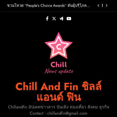
Skip
วต์ PRIMA เตรียมปล่อย 4 ก.ย. นี้
ชวนโหวต “People’s Choice Awards” ดันผู้บริโภค
to
ร่วมตัดสินสุดยอดบริษัทอสังหาฯและเอเจนต์ที่ชื่น
ชอบแห่งปี 2026
content
FLO เกิร์ลกรุ๊ป R&B สุดแซ่บแห่งยุค ส่งอัลบั้มชุดที่ 2
THERAPY AT THE CLUB พร้อมปล่อยเอ็มวี “Cry Ugly”
โดนใจแฟนคลับ ก่อนบินมาเจอแฟนไทย 29 สิงหาคม
ปักหมุดวันหยุดนี้! ออกไปสร้างช่วงเวลาพิเศษกับ
นี้
ครอบครัว สร้างความทรงจำดีๆไปกับออนิกซ์ฮอสพิ
ทาลิตี้
รู้จัก ADÉLA ป๊อปสตาร์สาวดาวรุ่งจากสโลวาเกีย กับ
เพลงสุดไวรัล “Ain’t In LA”พร้อมประกาศอัลบั้มเดบิ
วต์ PRIMA เตรียมปล่อย 4 ก.ย. นี้
ชวนโหวต “People’s Choice Awards” ดันผู้บริโภค
ร่วมตัดสินสุดยอดบริษัทอสังหาฯและเอเจนต์ที่ชื่น
ชอบแห่งปี 2026
FLO เกิร์ลกรุ๊ป R&B สุดแซ่บแห่งยุค ส่งอัลบั้มชุดที่ 2
THERAPY AT THE CLUB พร้อมปล่อยเอ็มวี “Cry Ugly”
โดนใจแฟนคลับ ก่อนบินมาเจอแฟนไทย 29 สิงหาคม
ปักหมุดวันหยุดนี้! ออกไปสร้างช่วงเวลาพิเศษกับ
นี้
ครอบครัว สร้างความทรงจำดีๆไปกับออนิกซ์ฮอสพิ
ทาลิตี้
Chill And Fin ชิลล์
แอนด์ ฟิน
Chillandfin อัปเดทข่าวสาร บันเทิง ท่องเที่ยว สังคม ธุรกิจ
Contact : chillandfin@gmail.com