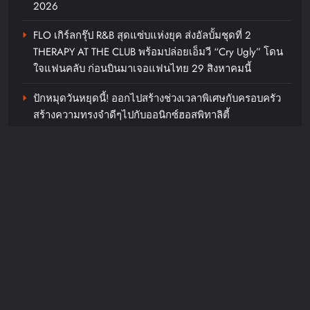
2026
FLO เกิร์ลกรุ๊ป R&B สุดแซ่บแห่งยุค ส่งอัลบั้มชุดที่ 2
THERAPY AT THE CLUB พร้อมปล่อยเอ็มวี “Cry Ugly” โดน
ใจแฟนคลับ ก่อนบินมาเจอแฟนไทย 29 สิงหาคมนี้
ปักหมุดวันหยุดนี้! ออกไปสร้างช่วงเวลาพิเศษกับครอบครัว
สร้างความทรงจำดีๆไปกับออนิกซ์ฮอสพิทาลิตี้
“ลูกเกด เมทินี” ฟาดสายฮา “ดีเจอ๋อง- แพท-ซานิ” พร้อม
เปลี่ยนโหมดสายลุยเมื่อเจอภารกิจหินใน “Surgery Wars
สงครามแห่งความงาม” อีพี6
Recent Comments
JosephMof
on
“Golden” สร้างตำนานไม่หยุด คว้าอันดับ 1
Billboard Hot 100 + ทำลายสถิติ Perfect All-Kill ที่เกาหลี
ครองใจทุกเพศทุกวัยทั่วโลก ศิลปิน + ครีเอเตอร์แห่ทำคลิป
อย่างต่อเนื่อง