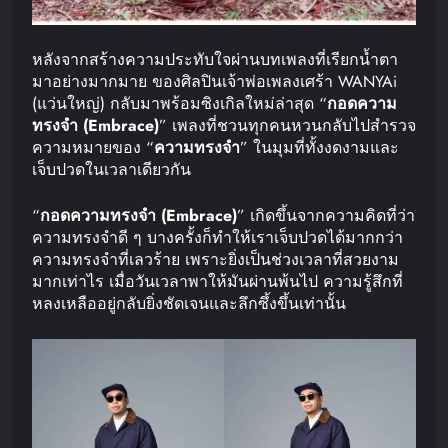
หลังจากสร้างความประทับใจผ่านบทเพลงที่เรียกน้ำตา
มาอย่างมากมาย ของศิลปินเจ้าพ่อเพลงเศร้า WANYAi
(แว่นใหญ่) กลับมาพร้อมซิงเกิลใหม่ล่าสุด “
กอดความ
ทรงจำ
(Embrace)
” เพลงที่ชวนทุกคนหวนกลับไปสำรวจ
ความหมายของ “
ความทรงจำ
” ในมุมที่ทั้งงดงามและ
เจ็บปวดในเวลาเดียวกัน
“
กอดความทรงจำ
(Embrace)
” เกิดขึ้นจากความคิดที่ว่า
ความทรงจำดี ๆ บางครั้งก็ทำให้เราเจ็บปวดได้มากกว่า
ความทรงจำที่เลวร้าย เพราะยิ่งเป็นช่วงเวลาที่สวยงาม
มากเท่าไร เมื่อวันเวลาพาให้มันผ่านพ้นไป ความรู้สึกที่
หลงเหลืออยู่กลับยิ่งชัดเจนและลึกซึ้งขึ้นเท่านั้น