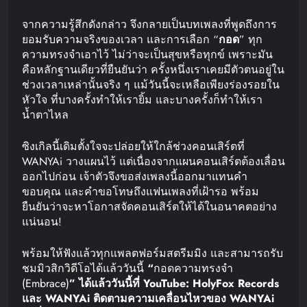
จากความรู้สึกดังกล่าว จึงกลายเป็นบทเพลงที่พูดถึงการ
ยอมรับความจริงของเวลา และการเลือก “
กอด
” ทุก
ความทรงจำเอาไว้ ไม่ว่าจะเป็นสุขหรือทุกข์ เพราะมัน
คือหลักฐานเดียวที่ยืนยันว่า ครั้งหนึ่งเราเคยมีตัวตนอยู่ใน
ช่วงเวลาเหล่านั้นจริง ๆ แม้วันนี้จะเหลือเพียงร่องรอยใน
หัวใจ ที่บางครั้งทำให้เรายิ้ม และบางครั้งก็ทำให้เรา
น้ำตาไหล
ซิงเกิลนี้เดิมตั้งใจจะปล่อยให้ใกล้ช่วงคอนเสิร์ตที่
WANYAi วางแผนไว้ แต่เนื่องจากแผนคอนเสิร์ตต้องเลื่อน
ออกไปก่อน เจ้าตัวจึงขอส่งเพลงนี้ออกมาแทนคำ
ขอบคุณ และคำขอโทษถึงแฟนเพลงที่เฝ้ารอ พร้อม
ยืนยันว่าจะหาโอกาสจัดคอนเสิร์ตให้ได้ในอนาคตอย่าง
แน่นอน!
พร้อมให้ฟังแล้วทุกแพลตฟอร์มสตรีมมิง และสามารถรับ
ชมมิวสิกวิดีโอได้แล้ววันนี้
“
กอดความทรงจำ
(Embrace)
”
ได้แล้ววันนี้ที่
YouTube: HolyFox Records
และ
WANYAi
ติดตามความเคลื่อนไหวของ
WANYAi