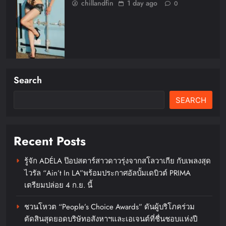
chillandfin
1 day ago
0
Search
SEARCH
FLO เกิร์ลกรุ๊ป R&B สุดแซ่บแห่งยุค
ส่งอัลบั้มชุดที่ 2 THERAPY AT THE
CLUB พร้อมปล่อยเอ็มวี “Cry Ugly”
Recent Posts
โดนใจแฟนคลับ ก่อนบินมาเจอแฟน
ไทย 29 สิงหาคมนี้
รู้จัก ADÉLA ป๊อปสตาร์สาวดาวรุ่งจากสโลวาเกีย กับเพลงสุด
ไวรัล “Ain’t In LA”พร้อมประกาศอัลบั้มเดบิวต์ PRIMA
chillandfin
1 day ago
0
เตรียมปล่อย 4 ก.ย. นี้
ชวนโหวต “People’s Choice Awards” ดันผู้บริโภคร่วม
ตัดสินสุดยอดบริษัทอสังหาฯและเอเจนต์ที่ชื่นชอบแห่งปี