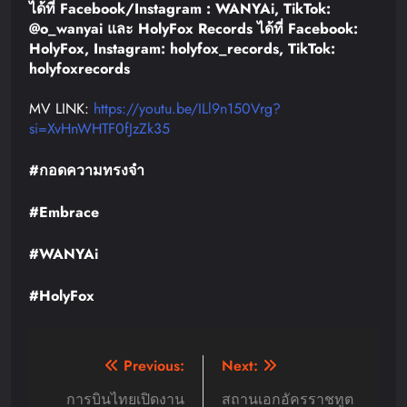
ได้ที่
Facebook/Instagram : WANYAi, TikTok:
@o_wanyai
และ
HolyFox Records
ได้ที่
Facebook:
HolyFox, Instagram: holyfox_records, TikTok:
holyfoxrecords
MV LINK:
https://youtu.be/ILl9n150Vrg?
si=XvHnWHTF0fJzZk35
#
กอดความทรงจำ
#Embrace
#WANYAi
#HolyFox
Post
Previous:
Next:
navigation
การบินไทยเปิดงาน
สถานเอกอัครราชทูต