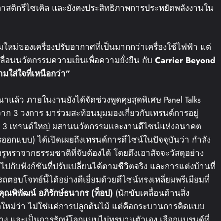
ดุพลาสติกรีไซเคิล และยังคงประสิทธิภาพการประหยัดพลังงานใน
ามใหม่ของเครื่องปรับอากาศที่เป็นมากกว่าเครื่องใช้ไฟฟ้า แต่
คลื่อนนวัตกรรมความเย็นเพื่อความยั่งยืน กับ
Carrier Beyond
มใส่ใจที่เหนือกว่า
”
ล้ว ภายในงานยังได้จัดช่วงพูดคุยสุดพิเศษ Panel Talks
ังจาก 3 วงการ มาร่วมสะท้อนมุมมองเกี่ยวกับเทรนด์การอยู่
ลึก 3 เทรนด์ใหญ่ ผสานนวัตกรรมและงานดีไซน์แห่งอนาคต
ออกแบบ) ได้เปิดเผยถึงเทรนด์การดีไซน์ในปัจจุบันว่า กำลัง
หรูหราจากธรรมชาติที่จับต้องได้ โดยดึงเอาสัจจะวัสดุอย่าง
กับฟังก์ชันที่ปรับเปลี่ยนได้ตามชีวิตจริง และการแต่งบ้านที่
รถตอบโจทย์นี้ได้อย่างดีเยี่ยมด้วยดีไซน์ทรงเหลี่ยมพรีเมียมที่
คุณพิพัฒน์
อภิรักษ์ธนากร
(
ท็อป
)
(นักขับเคลื่อนด้านสิ่ง
คใหม่ว่า ไม่ใช่แค่การปลูกต้นไม้ แต่คือกระบวนการคิดแบบ
ทาง และเป็นการรักษ์โลกแบบไม่ทรมานตัวเอง เลือกแบรนด์ที่