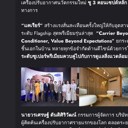
เครื่องปรับอากาศนวัตกรรมใหม่
ชู
3
คอนเซปต์หลัก
ทางการ
“
แคเรียร์
”
สร้างแรงสั่นสะเทือนครั้งใหญ่ให้กับอุตส
ระดับ Flagship สุดพรีเมียมรุ่นล่าสุด
“Carrier Bey
Conditioner, Value Beyond Expectations”
ยกระด
ชิ้นเอกในบ้าน ทลายทุกข้อจำกัดด้านดีไซน์ด้วยการ
ระดับซูเปอร์พรีเมียมควบคู่ไปกับการดูแลสิ่งแวดล้อมอ
นายวรเศรษฐ์
ตันติศิริวัฒน์
กรรมการผู้จัดการ บริษัท 
ผู้คิดค้นเครื่องปรับอากาศรายแรกของโลก ตลอดระยะ