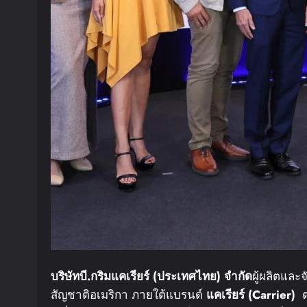
บริษัท
บี
.
กริม
แคเรียร์
(
ประเทศไทย
)
จำกัด
ผู้ผลิตแล
สัญชาติอเมริกา ภายใต้แบรนด์
แคเรียร์
(Carrier)
ต