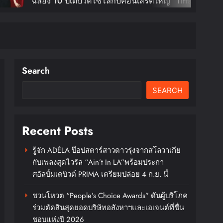
COSMO
ต์โซโล่กับคอนเสิร์ตใหญ่ “Tiffany
ชมังคลา
Calm Tour In Bangkok” ตุลานี้!
กรุงเ
XX : 
DAESUN
บัตร 2
Search
SEARCH
Recent Posts
รู้จัก ADÉLA ป๊อปสตาร์สาวดาวรุ่งจากสโลวาเกีย
กับเพลงสุดไวรัล “Ain’t In LA”พร้อมประกา
ศอัลบั้มเดบิวต์ PRIMA เตรียมปล่อย 4 ก.ย. นี้
ชวนโหวต “People’s Choice Awards” ดันผู้บริโภค
ร่วมตัดสินสุดยอดบริษัทอสังหาฯและเอเจนต์ที่ชื่น
ชอบแห่งปี 2026