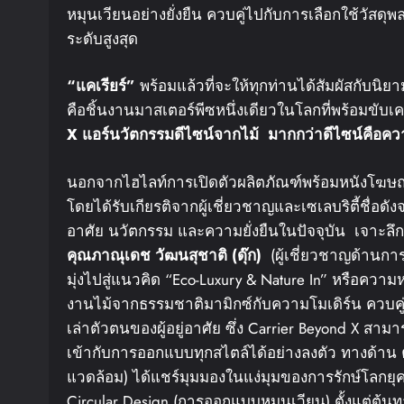
หมุนเวียนอย่างยั่งยืน ควบคู่ไปกับการเลือกใช้วัส
ระดับสูงสุด
“
แคเรียร์
”
พร้อมแล้วที่จะให้ทุกท่านได้สัมผัสกับนิย
คือชิ้นงานมาสเตอร์พีซหนึ่งเดียวในโลกที่พร้อมขับเ
X
แอร์นวัตกรรมดีไซน์จากไม้
มากกว่าดีไซน์
คือควา
นอกจากไฮไลท์การเปิดตัวผลิตภัณฑ์พร้อมหนังโฆษณาแ
โดยได้รับเกียรติจากผู้เชี่ยวชาญและเซเลบริตี้ชื่อด
อาศัย นวัตกรรม และความยั่งยืนในปัจจุบัน เจาะ
คุณภาณุเดช
วัฒนสุชาติ
(
ดุ๊ก
)
(ผู้เชี่ยวชาญด้านการ
มุ่งไปสู่แนวคิด “Eco-Luxury & Nature In” หรือความ
งานไม้จากธรรมชาติมามิกซ์กับความโมเดิร์น ควบคู่ไป
เล่าตัวตนของผู้อยู่อาศัย ซึ่ง Carrier Beyond X สามา
เข้ากับการออกแบบทุกสไตล์ได้อย่างลงตัว ทางด้าน
แวดล้อม) ได้แชร์มุมมองในแง่มุมของการรักษ์โลกยุ
Circular Design (การออกแบบหมุนเวียน) ตั้งแต่ต้น