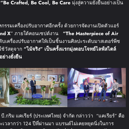
“Be Crafted, Be Cool, Be Care
มุ่งสู่ความยั่งยืนอย่างเป็น
าหกรรมเครื่องปรับอากาศอีกครั้ง ด้วยการจัดงานเปิดตัวแอร์
ond X
” ภายใต้คอนเซปต์งาน
“The Masterpiece of Air
ับเครื่องปรับอากาศให้เป็นชิ้นงานศิลปะระดับมาสเตอร์พีซ
ใช้วัสดุจาก
“
ไม้จริง
”
เป็นครั้งแรก
มุ่งตอบโจทย์ไลฟ์สไตล์
ย่างยั่งยืน
บี.กริม แคเรียร์ (ประเทศไทย) จำกัด กล่าวว่า “แคเรียร์” คือ
เวลากว่า 124 ปีที่ผ่านมา แบรนด์ไม่เคยหยุดนิ่งในการ