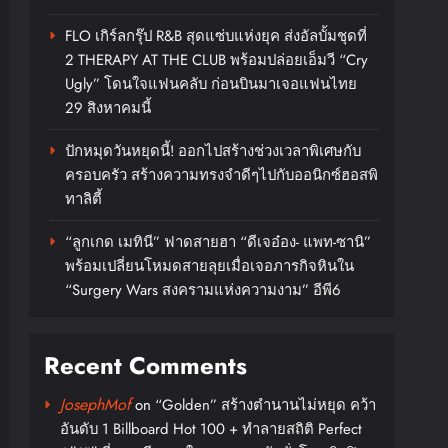
FLO เกิร์ลกรุ๊ป R&B สุดแซ่บแห่งยุค ส่งอัลบั้มชุดที่
2 THERAPY AT THE CLUB พร้อมปล่อยเอ็มวี “Cry
Ugly” โดนใจแฟนคลับ ก่อนบินมาเจอแฟนไทย
29 สิงหาคมนี้
ปักหมุดวันหยุดนี้! ออกไปสร้างช่วงเวลาพิเศษกับ
ครอบครัว สร้างความทรงจำดีๆไปกับออนิกซ์ฮอสพิ
ทาลิตี้
“ลูกเกด เมทินี” ฟาดสายฮา “ดีเจอ๋อง- แพท-ซานิ”
พร้อมเปลี่ยนโหมดสายลุยเมื่อเจอภารกิจหินใน
“Surgery Wars สงครามแห่งความงาม” อีพี6
Recent Comments
JosephMof
on
“Golden” สร้างตำนานไม่หยุด คว้า
อันดับ 1 Billboard Hot 100 + ทำลายสถิติ Perfect