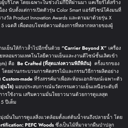
บผู้บริโภค โดยเฉพาะในช่วงไม่กี่ปีที่ผ่านมา แคเรียร์ได้สร้าง
ง นับตั้งแต่การเปิดตัวรุ่น Color Smart แอร์ดีไซน์โค้งมนที่
วัล Product Innovation Awards และตามมาด้วยรุ่น X
ยม 5 เฉดสี เพื่อตอบโจทย์ความต้องการที่หลากหลายของผู้
ามเย็นให้ก้าวล้ำไปอีกขั้นด้วย
“Carrier Beyond X”
เครื่อง
 โดยหลอมรวมเทคโนโลยีความเย็นและงานดีไซน์ชั้นเลิศเข้า
pts) คือ
Be Crafted (
ที่สุดแห่งความพิถีพิถัน
)
ครั้งแรกของ
”
โดยผ่านกระบวนการคัดสรรไม้และกรรมวิธีการผลิตอย่าง
บ
Custom-made
ที่รังสรรค์มาเพื่อสะท้อนเอกลักษณ์เฉพาะตัว
อุ่นใจ
)
มอบประสบการณ์นวัตกรรมความเย็นเหนือระดับที่
ารใช้งาน เสริมความมั่นใจยาวนานด้วยการดูแลสุด
5 ปีเต็ม
ุ่งมั่นในการดูแลสิ่งแวดล้อมตั้งแต่ต้นน้ำจนถึงปลายน้ำ โดย
rtification: PEFC Woods
ซึ่งเป็นไม้ที่มาจากผืนป่าปลูก