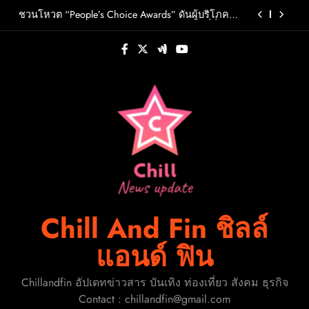
Skip
วต์ PRIMA เตรียมปล่อย 4 ก.ย. นี้
ชวนโหวต “People’s Choice Awards” ดันผู้บริโภค
to
ร่วมตัดสินสุดยอดบริษัทอสังหาฯและเอเจนต์ที่ชื่น
ชอบแห่งปี 2026
content
FLO เกิร์ลกรุ๊ป R&B สุดแซ่บแห่งยุค ส่งอัลบั้มชุดที่ 2
THERAPY AT THE CLUB พร้อมปล่อยเอ็มวี “Cry Ugly”
โดนใจแฟนคลับ ก่อนบินมาเจอแฟนไทย 29 สิงหาคม
ปักหมุดวันหยุดนี้! ออกไปสร้างช่วงเวลาพิเศษกับ
นี้
ครอบครัว สร้างความทรงจำดีๆไปกับออนิกซ์ฮอสพิ
ทาลิตี้
รู้จัก ADÉLA ป๊อปสตาร์สาวดาวรุ่งจากสโลวาเกีย กับ
เพลงสุดไวรัล “Ain’t In LA”พร้อมประกาศอัลบั้มเดบิ
วต์ PRIMA เตรียมปล่อย 4 ก.ย. นี้
ชวนโหวต “People’s Choice Awards” ดันผู้บริโภค
ร่วมตัดสินสุดยอดบริษัทอสังหาฯและเอเจนต์ที่ชื่น
ชอบแห่งปี 2026
FLO เกิร์ลกรุ๊ป R&B สุดแซ่บแห่งยุค ส่งอัลบั้มชุดที่ 2
THERAPY AT THE CLUB พร้อมปล่อยเอ็มวี “Cry Ugly”
โดนใจแฟนคลับ ก่อนบินมาเจอแฟนไทย 29 สิงหาคม
ปักหมุดวันหยุดนี้! ออกไปสร้างช่วงเวลาพิเศษกับ
นี้
ครอบครัว สร้างความทรงจำดีๆไปกับออนิกซ์ฮอสพิ
ทาลิตี้
Chill And Fin ชิลล์
แอนด์ ฟิน
Chillandfin อัปเดทข่าวสาร บันเทิง ท่องเที่ยว สังคม ธุรกิจ
Contact : chillandfin@gmail.com