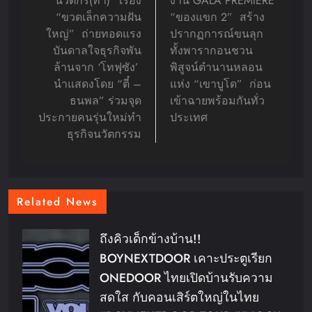
นวัตกร(ทำ)” เรื่อง
งาน GALA PREMIERE
“ขวดเล็กความฝัน
“ของแขก 2” สร้าง
ใหญ่” ถ่ายทอดแรง
ปรากฏการณ์ขนลุก
บันดาลใจธุรกิจพัน
ทั้งพารากอนชวน
ล้านจาก ‘โทฟุซัง’
พิสูจน์ตำนานหลอน
นำแสดงโดย “ตี๋ –
แห่ง “เขาบูโด” ก่อน
ธนพล” ร่วมจุด
เข้าฉายพร้อมกันทั่ว
ประกายคนรุ่นใหม่ทำ
ประเทศ
ธุรกิจนวัตกรรม
Related News
ถึงคิวเด็กข้างบ้าน!!
BOYNEXTDOOR เคาะประตูเรียก
ONEDOOR ไทยเปิดบ้านรับความ
สดใส กับคอนเสิร์ตใหญ่ในไทย