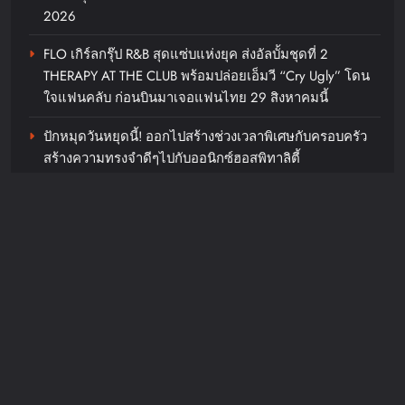
2026
FLO เกิร์ลกรุ๊ป R&B สุดแซ่บแห่งยุค ส่งอัลบั้มชุดที่ 2
THERAPY AT THE CLUB พร้อมปล่อยเอ็มวี “Cry Ugly” โดน
ฮวังอินยอบ เตรียมหอบความอบอุ่น
ใจแฟนคลับ ก่อนบินมาเจอแฟนไทย 29 สิงหาคมนี้
กลับมาหาแฟนไทยอีกครั้งในงาน
ปักหมุดวันหยุดนี้! ออกไปสร้างช่วงเวลาพิเศษกับครอบครัว
2026 HWANG IN YOUP
สร้างความทรงจำดีๆไปกับออนิกซ์ฮอสพิทาลิตี้
FANMEETING TOUR
in BANGKOK
เปิดขายบัตร 29 สิงหาคมนี้
“ลูกเกด เมทินี” ฟาดสายฮา “ดีเจอ๋อง- แพท-ซานิ” พร้อม
เปลี่ยนโหมดสายลุยเมื่อเจอภารกิจหินใน “Surgery Wars
chillandfin
4 days ago
0
สงครามแห่งความงาม” อีพี6
แม่มาทวงคืนบัลลังก์! ‘ทิฟฟานียัง’
ปักหมุดไทยแลนด์ฉลอง 10 ปีเดบิวต์
Recent Comments
โซโล่กับคอนเสิร์ตใหญ่ “Tiffany
Young: Edge of Calm Tour in
JosephMof
on
“Golden” สร้างตำนานไม่หยุด คว้าอันดับ 1
Bangkok” ตุลานี้!
Billboard Hot 100 + ทำลายสถิติ Perfect All-Kill ที่เกาหลี
ครองใจทุกเพศทุกวัยทั่วโลก ศิลปิน + ครีเอเตอร์แห่ทำคลิป
chillandfin
1 week ago
0