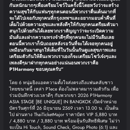
กันหนักมากๆ
เพื่อเตรียมโชว์ในครั้งนี้
โดยหวังว่าจะสร้าง
ความสุขให้กับแฟนๆ
ทุกคน
ตอนนี้พวกเราตื่นเต้นมากที่
จะได้ไปเจอกับทุกคนที่กรุงเทพฯ
และอยากมอบค่ำคืนที่
เต็มไปด้วยความสุขและพลังดีๆ
ให้กับทุกคน
เตรียมตัวมา
สนุกไปด้วยกันได้เลย
พวกเราสัญญาว่าจะระเบิดความ
มันส์และฝากความทรงจำดีๆ
ที่ทุกคนจะไม่มีวันลืมเลย
ตอนนี้พวกเราก็นับถอยหลังรอวันที่จะได้เจอทุกคนอยู่
เหมือนกัน
มาสนุกให้เต็มที่ในวันนั้นกัน
ดูแลสุขภาพและ
เตรียมตัวกันให้ดีนะ
พวกเราเองก็จะเตรียมโชว์เจ๋งๆ
และ
เพลงดีๆ
มาฝากทุกคนอย่างแน่นอน
พวกเราคือ
P1Harmony
ขอบคุณครับ
”
โดย 6 หนุ่มยิงแอดความตั้งใจส่งตรงถึงแฟนคลับชาว
ไทยขนาดนี้ เหล่า P1ece ต้องไม่พลาดมารวมตัวกัน เพื่อ
ร่วมบันทึกช่วงเวลาดีๆ กับพวกเขา 2026 P1Harmony
ASIA STAGE [BE UNIQUE] IN BANGKOK เปิดจำหน่าย
บัตรวันศุกร์ที่ 26 มิถุนายน 2569 เวลา 13.00 น. เป็นต้น
ไป ผ่านทาง ThaiTicketMajor ราคาบัตร VIP 5,880 บาท
/ 4,880 บาท / 3,880 บาท พร้อมลุ้นรับสิทธิพิเศษ ไม่ว่า
จะเป็น Hi Touch, Sound Check, Group Photo (6:1) และ