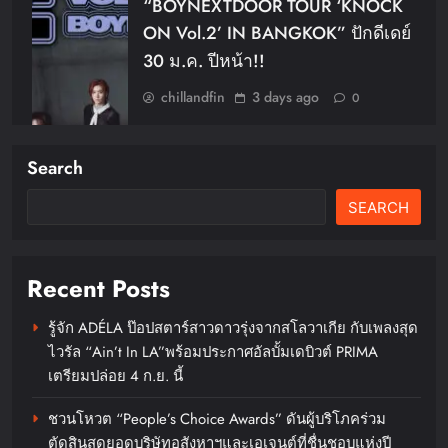
“BOYNEXTDOOR TOUR ‘KNOCK
ON Vol.2’ IN BANGKOK” ปักดีเดย์
30 ม.ค. ปีหน้า!!
chillandfin
3 days ago
0
Search
SEARCH
Recent Posts
รู้จัก ADÉLA ป๊อปสตาร์สาวดาวรุ่งจากสโลวาเกีย กับเพลงสุด
ไวรัล “Ain’t In LA”พร้อมประกาศอัลบั้มเดบิวต์ PRIMA
เตรียมปล่อย 4 ก.ย. นี้
ชวนโหวต “People’s Choice Awards” ดันผู้บริโภคร่วม
ตัดสินสุดยอดบริษัทอสังหาฯและเอเจนต์ที่ชื่นชอบแห่งปี