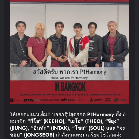
ให้เลยคะแนนเต็ม!! บอยกรุ๊ปสุดฮอต
P1Harmony
ทั้ง 6
สมาชิก
“
กีโฮ
” (KEEHO), “
เธโอ
” (THEO), “
จีอุง
”
(JIUNG), “
อินทัก
” (INTAK), “
โซล
” (SOUL)
และ
“
จง
ซอบ
” (JONGSEOB)
กำลังทุ่มเทซุ่มเตรียมโชว์สุดเจ๋ง