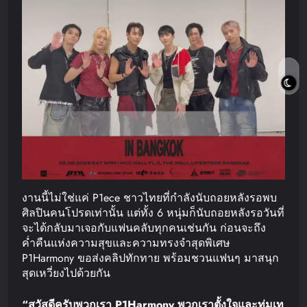
งานนี้ไม่ใช่แค่ P1ece ชาวไทยที่กำลังนับถอยหลังรอพบ
ศิลปินคนโปรดเท่านั้น แต่ทั้ง 6 หนุ่มก็นับถอยหลังรอวันที่
จะได้กลับมาเจอกับแฟนคลับทุกคนเช่นกัน ก่อนจะถึง
ค่ำคืนแห่งความสุขและความทรงจำสุดพิเศษ
P1Harmony ขอส่งคลิปทักทาย พร้อมชวนแฟนๆ มาสนุก
สุดเหวี่ยงไปด้วยกัน
“
สวัสดีครับ
พวกเรา
P1Harmony
พวกเราตั้งใจและทุ่มเท