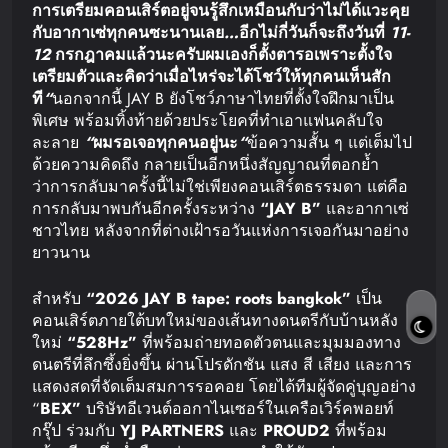
การเตรียมคอนเสิร์ตอยู่
จนรู้สึกเหมือนกับว่าไม่ได้แวะคุย
กับอากาเซ่ทุกคนซะนานเลย
…
อีกไม่กี่วันก็จะถึงวันที่
11-
12
กรกฎาคมแล้วนะครับ
ผมเองก็ตั้งตารอ
เพราะตั้งใจ
เตรียมตัวและคิดว่าเมื่อไหร่จะได้โชว์ให้ทุกคนเห็นสัก
ที
“
นอกจากนี้ JAY B ยังโชว์ภาษาไทยที่ตั้งใจฝึกมาเป็น
พิเศษ พร้อมทิ้งท้ายด้วยประโยคที่ทำเอาแฟนคลับใจ
ละลาย
“
ผมรอเจอทุกคนอยู่นะ
“
ข้อความสั้น ๆ แต่เต็มไป
ด้วยความคิดถึง กลายเป็นอีกหนึ่งสัญญาณที่ตอกย้ำ
ว่าการกลับมาครั้งนี้ไม่ใช่เพียงคอนเสิร์ตธรรมดา แต่คือ
การกลับมาพบกันอีกครั้งระหว่าง
“JAY B”
และอากาเซ่
ชาวไทย หลังจากที่ต่างเฝ้ารอวันแห่งการเจอกันมาอย่าง
ยาวนาน
สำหรับ
“2026 JAY B tape: roots bangkok”
เป็น
คอนเสิร์ตภายใต้บทใหม่ของเส้นทางดนตรีกับบ้านหลัง
ใหม่
“528Hz”
ที่พร้อมถ่ายทอดตัวตนและมุมมองทาง
ดนตรีที่ลึกซึ้งยิ่งขึ้น ผ่านโปรดักชัน แสง สี เสียง และการ
แสดงสดที่จัดเต็มสมการรอคอย โดยได้ทีมผู้จัดคู่บุญอย่าง
“
BEX”
บริษัทอีเวนต์ออกาไนเซอร์ในเครือเวิร์คพอยท์
กรุ๊ป ร่วมกับ
YJ PARTNERS
และ
PROUD2
ที่พร้อม