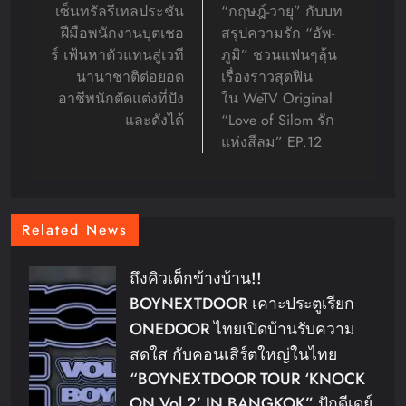
เซ็นทรัลรีเทลประชัน
“กฤษฎ์-วายุ” กับบท
ฝีมือพนักงานบุตเชอ
สรุปความรัก “อัพ-
ร์ เฟ้นหาตัวแทนสู่เวที
ภูมิ” ชวนแฟนๆลุ้น
นานาชาติต่อยอด
เรื่องราวสุดฟิน
อาชีพนักตัดแต่งที่ปัง
ใน WeTV Original
และดังได้
“Love of Silom รัก
แห่งสีลม” EP.12
Related News
ถึงคิวเด็กข้างบ้าน!!
BOYNEXTDOOR เคาะประตูเรียก
ONEDOOR ไทยเปิดบ้านรับความ
สดใส กับคอนเสิร์ตใหญ่ในไทย
“BOYNEXTDOOR TOUR ‘KNOCK
ON Vol.2’ IN BANGKOK” ปักดีเดย์