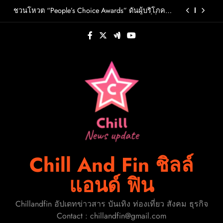
Skip
วต์ PRIMA เตรียมปล่อย 4 ก.ย. นี้
ชวนโหวต “People’s Choice Awards” ดันผู้บริโภค
to
ร่วมตัดสินสุดยอดบริษัทอสังหาฯและเอเจนต์ที่ชื่น
ชอบแห่งปี 2026
content
FLO เกิร์ลกรุ๊ป R&B สุดแซ่บแห่งยุค ส่งอัลบั้มชุดที่ 2
THERAPY AT THE CLUB พร้อมปล่อยเอ็มวี “Cry Ugly”
โดนใจแฟนคลับ ก่อนบินมาเจอแฟนไทย 29 สิงหาคม
ปักหมุดวันหยุดนี้! ออกไปสร้างช่วงเวลาพิเศษกับ
นี้
ครอบครัว สร้างความทรงจำดีๆไปกับออนิกซ์ฮอสพิ
ทาลิตี้
รู้จัก ADÉLA ป๊อปสตาร์สาวดาวรุ่งจากสโลวาเกีย กับ
เพลงสุดไวรัล “Ain’t In LA”พร้อมประกาศอัลบั้มเดบิ
วต์ PRIMA เตรียมปล่อย 4 ก.ย. นี้
ชวนโหวต “People’s Choice Awards” ดันผู้บริโภค
ร่วมตัดสินสุดยอดบริษัทอสังหาฯและเอเจนต์ที่ชื่น
ชอบแห่งปี 2026
FLO เกิร์ลกรุ๊ป R&B สุดแซ่บแห่งยุค ส่งอัลบั้มชุดที่ 2
THERAPY AT THE CLUB พร้อมปล่อยเอ็มวี “Cry Ugly”
โดนใจแฟนคลับ ก่อนบินมาเจอแฟนไทย 29 สิงหาคม
ปักหมุดวันหยุดนี้! ออกไปสร้างช่วงเวลาพิเศษกับ
นี้
ครอบครัว สร้างความทรงจำดีๆไปกับออนิกซ์ฮอสพิ
ทาลิตี้
Chill And Fin ชิลล์
แอนด์ ฟิน
Chillandfin อัปเดทข่าวสาร บันเทิง ท่องเที่ยว สังคม ธุรกิจ
Contact : chillandfin@gmail.com