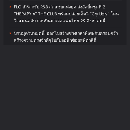
FLO เกิร์ลกรุ๊ป R&B สุดแซ่บแห่งยุค ส่งอัลบั้มชุดที่ 2
THERAPY AT THE CLUB พร้อมปล่อยเอ็มวี “Cry Ugly” โดน
ฮวังอินยอบ เตรียมหอบความอบอุ่น
ใจแฟนคลับ ก่อนบินมาเจอแฟนไทย 29 สิงหาคมนี้
กลับมาหาแฟนไทยอีกครั้งในงาน
ปักหมุดวันหยุดนี้! ออกไปสร้างช่วงเวลาพิเศษกับครอบครัว
2026 HWANG IN YOUP
สร้างความทรงจำดีๆไปกับออนิกซ์ฮอสพิทาลิตี้
FANMEETING TOUR
in BANGKOK
เปิดขายบัตร 29 สิงหาคมนี้
“ลูกเกด เมทินี” ฟาดสายฮา “ดีเจอ๋อง- แพท-ซานิ” พร้อม
เปลี่ยนโหมดสายลุยเมื่อเจอภารกิจหินใน “Surgery Wars
chillandfin
6 days ago
0
สงครามแห่งความงาม” อีพี6
แม่มาทวงคืนบัลลังก์! ‘ทิฟฟานียัง’
ปักหมุดไทยแลนด์ฉลอง 10 ปีเดบิวต์
Recent Comments
โซโล่กับคอนเสิร์ตใหญ่ “Tiffany
Young: Edge of Calm Tour in
JosephMof
on
“Golden” สร้างตำนานไม่หยุด คว้าอันดับ 1
Bangkok” ตุลานี้!
Billboard Hot 100 + ทำลายสถิติ Perfect All-Kill ที่เกาหลี
ครองใจทุกเพศทุกวัยทั่วโลก ศิลปิน + ครีเอเตอร์แห่ทำคลิป
chillandfin
1 week ago
0
อย่างต่อเนื่อง
จาก 4 เพลง ft. 4 ศิลปิน สู่ทัวร์ 4