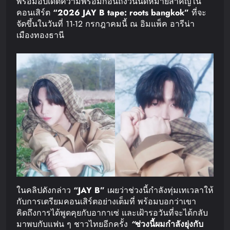
พร้อมอัปเดตความพร้อมก่อนถึงวันนัดหมายสำคัญใน
คอนเสิร์ต
“2026 JAY B tape: roots bangkok”
ที่จะ
จัดขึ้นในวันที่ 11-12 กรกฎาคมนี้ ณ อิมแพ็ค อารีน่า
เมืองทองธานี
ในคลิปดังกล่าว
“JAY B”
เผยว่าช่วงนี้กำลังทุ่มเทเวลาให้
กับการเตรียมคอนเสิร์ตอย่างเต็มที่ พร้อมบอกว่าเขา
คิดถึงการได้พูดคุยกับอากาเซ่ และเฝ้ารอวันที่จะได้กลับ
มาพบกับแฟน ๆ ชาวไทยอีกครั้ง
“
ช่วงนี้ผมกำลังยุ่งกับ