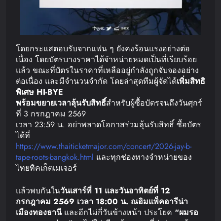
โดยกระแสตอบรับจากแฟน ๆ ยังคงร้อนแรงอย่างต่อ
เนื่อง โดยบัตรบางราคาได้จำหน่ายหมดเป็นที่เรียบร้อย
แล้ว ขณะที่บัตรในราคาที่เหลืออยู่กำลังถูกจับจองอย่าง
ต่อเนื่อง และมีจำนวนจำกัด โดยล่าสุดทีมผู้จัดได้
เพิ่มสิทธิ
พิเศษ
HI-BYE
พร้อมขยายเวลาลุ้นรับสิทธิ์
สำหรับผู้ซื้อบัตรจนถึงวันศุกร์
ที่ 3 กรกฎาคม 2569
เวลา 23:59 น. อย่าพลาดโอกาสร่วมลุ้นรับสิทธิ์ ซื้อบัตร
ได้ที่
https://www.thaiticketmajor.com/concert/2026-jay-b-
tape-roots-bangkok.html
และทุกช่องทางจำหน่ายของ
ไทยทิคเก็ตเมเจอร์
แล้วพบกันใน
วันเสาร์ที่
11
และวันอาทิตย์ที่
12
กรกฎาคม
2569
เวลา
18:00
น
.
ณ
อิมแพ็ค
อารีน่า
เมืองทองธานี
และอีกไม่กี่วันข้างหน้า ประโยค
“
ผมรอ