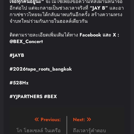
เจอทุกคนอยู่นะ
“
จะไม่ใช่เพียงข้อความที่ส่งผ่านหน้าจอ
อีกต่อไป แต่จะกลายเป็นช่วงเวลาจริงที่
“JAY B”
และอา
กาเซ่ชาวไทยจะได้กลับมาพบกันอีกครั้ง สร้างความทรง
จำบทใหม่ร่วมกันภายในฮอลล์เดียวกัน
ติดตามรายละเอียดเพิ่มเติมได้ทาง
Facebook
และ
X :
@BEX_Concert
#JAYB
#2026tape_roots_bangkok
#528Hz
#YJPARTNERS #BEX
Post
Previous:
Next:
navigation
โก โฮลเซลล์ ในเครือ
ถึงเวลารู้คำตอบ