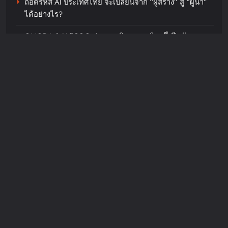
ถอดรหัส AI ประเทศไทย จะเปลี่ยนจาก “ผู้สร้าง” สู่ “ผู้นำ”
ได้อย่างไร?
chillandfin
21 hours ago
0
OMODA & JAECOO ประกาศทิศทางธุรกิจครึ่งปีหลังชู
Harley-Davidson® และโซดาสิงห์
กลยุทธ์การเป็น REEV Pioneer ในตลาดไทยพร้อมต่อยอด
ชวนร่วมฉลอง 5 ปี ASIA HARLEY
ความสำเร็จครึ่งปีแรกด้วยแคมเปญ “Right Deal, Right
DAYS™ 2026 เทศกาลโมโตไลฟ์
Now”
สไตล์ที่นักขี่ทั่วเอเชียรอคอย
chillandfin
2 days ago
0
Recent Comments
JosephMof
on
“Golden” สร้างตำนานไม่หยุด คว้าอันดับ 1
Billboard Hot 100 + ทำลายสถิติ Perfect All-Kill ที่เกาหลี
ครองใจทุกเพศทุกวัยทั่วโลก ศิลปิน + ครีเอเตอร์แห่ทำคลิป
อย่างต่อเนื่อง