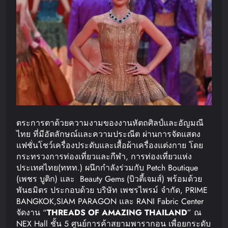
ตระการตาด้วยความงามของงานหัตถศิลป์และอัญมณี
ไทย ที่มีอัตลักษณ์และความประณีต ผ่านการจัดแสดง
แฟชั่นโชว์เครื่องประดับและเสื้อผ้าเครื่องแต่งกาย โดย
กระทรวงการท่องเที่ยวและกีฬา, การท่องเที่ยวแห่ง
ประเทศไทย(ททท.) ผนึกกำลังร่วมกับ Petch Boutique
(เพชร บูติก) และ Beauty Gems (บิวตี้เจมส์) พร้อมด้วย
พันธมิตร ประกอบด้วย บริษัท เพชรไพรม์ จำกัด, PRIME
BANGKOK,SIAM PARAGON และ RANI Fabric Center
จัดงาน “
THREADS OF AMAZING THAILAND
” ณ
NEX Hall ชั้น 5 ศูนย์การค้าสยามพารากอน เพื่อยกระดับ