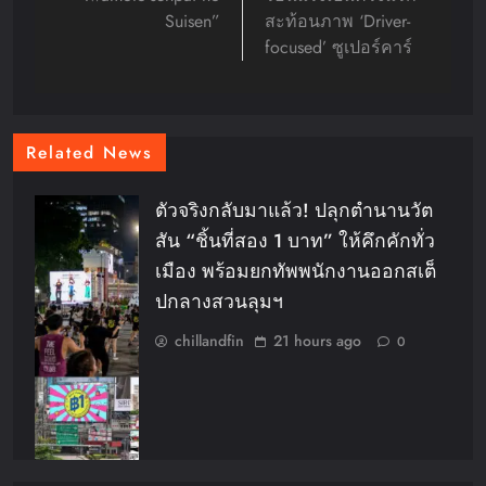
Suisen”
สะท้อนภาพ ‘Driver-
focused’ ซูเปอร์คาร์
Related News
ตัวจริงกลับมาแล้ว! ปลุกตำนานวัต
สัน “ชิ้นที่สอง 1 บาท” ให้คึกคักทั่ว
เมือง พร้อมยกทัพพนักงานออกสเต็
ปกลางสวนลุมฯ
chillandfin
21 hours ago
0