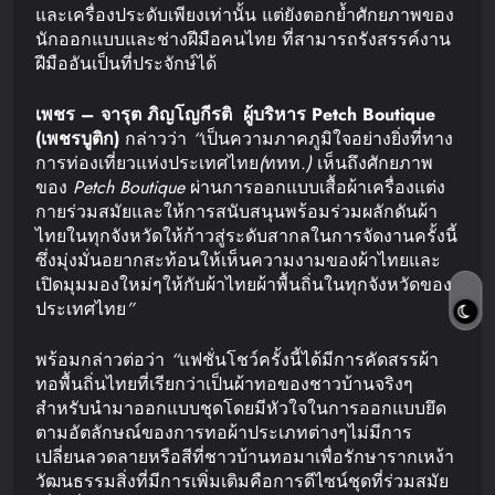
และเครื่องประดับเพียงเท่านั้น แต่ยังตอกย้ำศักยภาพของ
นักออกแบบและช่างฝีมือคนไทย ที่สามารถรังสรรค์งาน
ฝีมืออันเป็นที่ประจักษ์ได้
เพชร
–
จารุต
ภิญโญกีรติ
ผู้บริหาร
Petch Boutique
(
เพชร
บูติก
)
กล่าวว่า
“
เป็นความภาคภูมิใจอย่างยิ่งที่ทาง
การท่องเที่ยวแห่งประเทศไทย
(
ททท
.)
เห็นถึงศักยภาพ
ของ
Petch Boutique
ผ่านการออกแบบเสื้อผ้าเครื่องแต่ง
กายร่วมสมัยและให้การสนับสนุนพร้อมร่วมผลักดันผ้า
ไทยในทุกจังหวัดให้ก้าวสู่ระดับสากลในการจัดงานครั้งนี้
ซึ่งมุ่งมั่นอยากสะท้อนให้เห็นความงามของผ้าไทยและ
เปิดมุมมองใหม่ๆให้กับผ้าไทยผ้าพื้นถิ่นในทุกจังหวัดของ
ประเทศไทย
”
พร้อมกล่าวต่อว่า
“
แฟชั่นโชว์ครั้งนี้ได้มีการคัดสรรผ้า
ทอพื้นถิ่นไทยที่เรียกว่าเป็นผ้าทอของชาวบ้านจริงๆ
สำหรับนำมาออกแบบชุดโดยมีหัวใจในการออกแบบยึด
ตามอัตลักษณ์ของการทอผ้าประเภทต่างๆไม่มีการ
เปลี่ยนลวดลายหรือสีที่ชาวบ้านทอมาเพื่อรักษารากเหง้า
วัฒนธรรมสิ่งที่มีการเพิ่มเติมคือการดีไซน์ชุดที่ร่วมสมัย