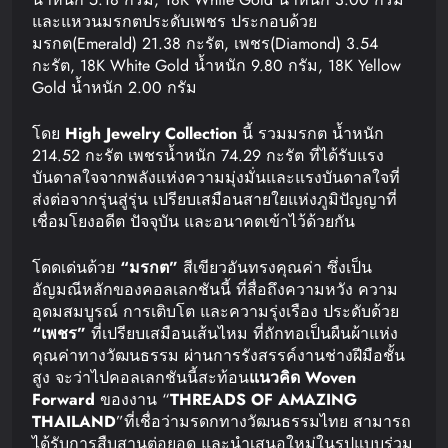
และแหวนมรกตประดับเพชร ประกอบด้วย
มรกต(Emerald) 21.38 กะรัต, เพชร(Diamond) 3.54
กะรัต, 18K White Gold น้ำหนัก 9.80 กรัม, 18K Yellow
Gold น้ำหนัก 2.00 กรัม
โดย
High Jewelry Collection
นี้ รวมมรกต น้ำหนัก
214.52 กะรัต เพชรน้ำหนัก 74.29 กะรัต ที่ได้รับแรง
บันดาลใจจากพลังแห่งความมุ่งมั่นและแรงบันดาลใจที่
ส่งต่อจากรุ่นสู่รุ่น เปรียบเสมือนสายใยแห่งภูมิปัญญาที่
เชื่อมโยงอดีต ปัจจุบัน และอนาคตเข้าไว้ด้วยกัน
โดดเด่นด้วย
“
มรกต
”
สีเขียวอันทรงคุณค่า ซึ่งเป็น
อัญมณีหลักของคอลเลกชันนี้ ที่สื่อถึงความหวัง ความ
อุดมสมบูรณ์ การเติบโต และความรุ่งเรือง ประดับด้วย
“
เพชร
”
ที่เปรียบเสมือนเส้นไหม ที่ถักทอเป็นผืนผ้าแห่ง
คุณค่าทางวัฒนธรรม ผ่านการรังสรรค์งานช่างฝีมือชั้น
สูง จะว่าไปคอลเลกชันนี้สะท้อน
แนวคิด
Woven
Forward
ของงาน “
THREADS OF AMAZING
THAILAND
”ที่เชื่อว่ามรดกทางวัฒนธรรมไทย สามารถ
ได้รับการสืบสานต่อยอด และนำเสนอใหม่ในรูปแบบร่วม