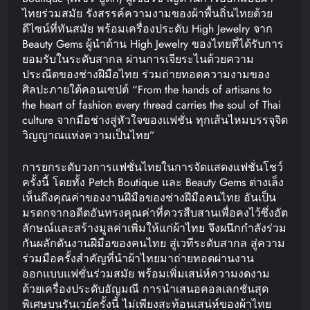
ไทยร่วมสมัย รังสรรค์ความงามของผ้าพื้นถิ่นไทยด้วย
ดีไซน์ที่ทันสมัย พร้อมเครื่องประดับ High Jewelry จาก
Beauty Gems ผู้นำด้าน High Jewelry ของไทยที่ได้รับการ
ยอมรับในระดับสากล ผ่านการเจียระไนด้วยความ
ประณีตของช่างฝีมือไทย ร่วมถ่ายทอดความงามของ
ศิลปะภายใต้คอนเซปต์ “From the hands of artisans to
the heart of fashion every thread carries the soul of Thai
culture จากมือช่างสู่หัวใจของแฟชั่น ทุกเส้นไหมบรรจุจิต
วิญญาณแห่งความเป็นไทย”
การยกระดับวงการแฟชั่นไทยในการจัดแสดงแฟชั่นโชว์
ครั้งนี้ โดยทั้ง Petch Boutique และ Beauty Gems ต่างเล็ง
เห็นถึงคุณค่าของงานฝีมือของช่างฝีมือคนไทย อันเป็น
มรดกจากอดีตอันทรงคุณค่าที่ควรสืบสานเพื่อคงไว้ซึ่งอัต
ลักษณ์และสร้างมูลค่าเพิ่มให้แก่ผ้าไทย จึงผนึกกำลังร่วม
กันผลักดันงานฝีมือของคนไทย สู่เวทีระดับสากล สู่ความ
ร่วมมือครั้งสำคัญที่นำผ้าไทยมาถ่ายทอดผ่านงาน
ออกแบบแฟชั่นร่วมสมัย พร้อมเพิ่มเสน่ห์ความงดงาม
ด้วยเครื่องประดับอัญมณี การนำเสนอคอลเลกชันสุด
พิเศษบนรันเวย์ครั้งนี้ ไม่เพียงสะท้อนเสน่ห์ของผ้าไทย