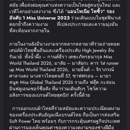
สมัย เพื่อส่งต่อคุณค่าแห่งความเป็นไทยสู่คนรุ่นใหม่ และ
เวทีโลกอย่างสง่างาม ซึ่งได้ “
แอนโทเนีย
โพซิ้ว
”
รอง
อันดับ
1 Miss Universe 2023
ร่วมเดินแบบในชุดฟินาเล่
ตอกย้ำถึงความงาม ที่เปล่งประกายและความมุ่งมั่น
ที่สะท้อนจากภายใน
ภายในงานยังมีนางงามจากหลากหลายเวทีร่วมถ่ายทอด
เสน่ห์ผ้าไทยพื้นถิ่นและเครื่องประดับ High Jewelry ล้น
รันเวย์ ทั้งน้ำผึ้ง – กานต์ธีรา เตชะภัทรธนากุล Miss
World Thailand 2026, มาลัย – มาลัยกะ คาร 1st runner
up Miss World Thailand 2026, มายมิ้นต์ – จิราภรณ์
ศาลาแดง นางสาวไทยคนที่ 57, ซาฟฟรอน – มายา
สนูค Miss Global Thailand 2026 รวมถึง ฟลุ๊ค กะล่อน
อินฟลูเอนเซอร์ชื่อดัง ที่มาร่วมเดินสับๆ โชว์ความ
อลังการของแบรนด์ไทยสุดปัง! ครั้งนี้ด้วย
การออกแบบผ้าไทยที่ร่วมสมัยและความประณีตงดงาม
ของเครื่องประดับอัญมณีแบรนด์ไทย ถือเป็นการส่งเสริม
Soft Power ไทย พร้อมๆ กับการกระตุ้นเศรษฐกิจประเทศ
ผ่านการมองเห็นคุณค่าของความงดงามของช่างฝีมือ