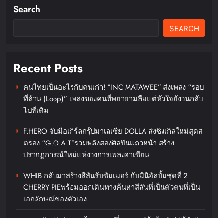
Search
ดีน่ารีเฟรชแบรนด์ครั้งใหญ่ดึง
BamBam ถ่ายทอดภาพลักษณ์ใหม่
SEARCH
ผ่านเครือข่ายสื่อ OOH ในระบบ
รถไฟฟ้า MRT
Recent Posts
chillandfin
21 hours ago
0
คนไทยเป็นอะไรกับคนเก่า! “INC MATAWEE” ส่งเพลง “รอบ
ที่ล้าน (Loop)” เพลงของคนที่พยายามลืมแต่หัวใจยังวนกลับ
ไปที่เดิม
F.HERO จับมือเกิร์ลกรุ๊ปมาเลเซีย DOLLA ส่งซิงเกิลใหม่สุดส
ตรอง “G.O.A.T”รวมพลังสองศิลปินแถวหน้า สร้าง
‘RAKSAPHAN’ เปิดฉากคอลเลกชัน
ปรากฏการณ์ใหม่แห่งวงการเพลงอาเซียน
ระดับมาสเตอร์พีซคอลเลกชัน
แรก รังสรรค์ “ผ้าลายน้ำไหล” สู่ชิ้น
WHIB กลับมาสร้างสีสันรับซัมเมอร์ กับมินิอัลบั้มชุดที่ 2
CHERRY PIEพร้อมออกเดินทางค้นหาสีสันที่เป็นตัวตนที่เป็น
งานศิลปะสะสมสุดลิมิเต็ด ถ่ายทอด
เอกลักษณ์ของตัวเอง
ภูมิปัญญาท้องถิ่นสู่สุนทรียภาพระดับ
สากล