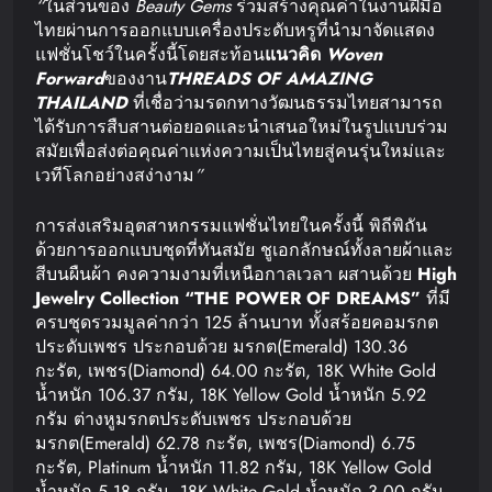
“
ในส่วนของ
Beauty Gems
ร่วมสร้างคุณค่าในงานฝีมือ
ไทยผ่านการออกแบบเครื่องประดับหรูที่นำมาจัดแสดง
แฟชั่นโชว์ในครั้งนี้โดยสะท้อน
แนวคิด
Woven
Forward
ของงาน
THREADS OF AMAZING
THAILAND
ที่เชื่อว่ามรดกทางวัฒนธรรมไทยสามารถ
ได้รับการสืบสานต่อยอดและนำเสนอใหม่ในรูปแบบร่วม
สมัยเพื่อส่งต่อคุณค่าแห่งความเป็นไทยสู่คนรุ่นใหม่และ
เวทีโลกอย่างสง่างาม
”
การส่งเสริมอุตสาหกรรมแฟชั่นไทยในครั้งนี้ พิถีพิถัน
ด้วยการออกแบบชุดที่ทันสมัย ชูเอกลักษณ์ทั้งลายผ้าและ
สีบนผืนผ้า คงความงามที่เหนือกาลเวลา ผสานด้วย
High
Jewelry Collection “THE POWER OF DREAMS”
ที่มี
ครบชุดรวมมูลค่ากว่า 125 ล้านบาท ทั้งสร้อยคอมรกต
ประดับเพชร ประกอบด้วย มรกต(Emerald) 130.36
กะรัต, เพชร(Diamond) 64.00 กะรัต, 18K White Gold
น้ำหนัก 106.37 กรัม, 18K Yellow Gold น้ำหนัก 5.92
กรัม ต่างหูมรกตประดับเพชร ประกอบด้วย
มรกต(Emerald) 62.78 กะรัต, เพชร(Diamond) 6.75
กะรัต, Platinum น้ำหนัก 11.82 กรัม, 18K Yellow Gold
น้ำหนัก 5.18 กรัม, 18K White Gold น้ำหนัก 3.00 กรัม