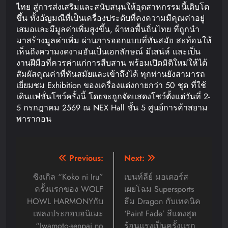
ไทย สู่การส่งเสริมและสนับสนุนให้อุตสาหกรรมนี้เติบโต
ขึ้น ทั้งอัญมณีที่เป็นเครื่องประดับที่คงความมีคุณค่าอยู่
เสมอและมีมูลค่าเพิ่มสูงขึ้น, ผ้าทอพื้นถิ่นไทย ที่ถูกนำ
มาสร้างมูลค่าเพิ่ม ผ่านการออกแบบที่ทันสมัย สะท้อนให้
เห็นถึงความงดงามอันเป็นเอกลักษณ์ มีเสน่ห์ และเป็น
งานฝีมือที่ควรค่าแก่การสืบสาน พร้อมเปิดมิติใหม่ให้ได้
สัมผัสคุณค่าที่ทันสมัยและเข้าถึงได้ ทุกท่านยังสามารถ
เยี่ยมชม Exhibition ของเครื่องแต่งกายกว่า 50 ชุด ที่ใช้
เดินแฟชั่นโชว์ครั้งนี้ โดยจะถูกจัดแสดงโชว์ตั้งแต่วันที่ 2-
5 กรกฎาคม 2569 ณ NEX Hall ชั้น 5 ศูนย์การค้าสยาม
พารากอน
Post
Previous:
Next:
navigation
ซิงเกิล “Koko ni Iru”
เบนท์ลีย์ มอเตอร์ส
ครั้งแรกของ WOLF
เผยโฉม Supersports
HOWL HARMONYกับ
ธีม Dragon กับเทคนิค
เพลงประกอบอนิเมะ
‘Paint Fade’ สีแดงสุด
“Iwamoto-senpai no
ร้อนแรงเป็นครั้งแรก