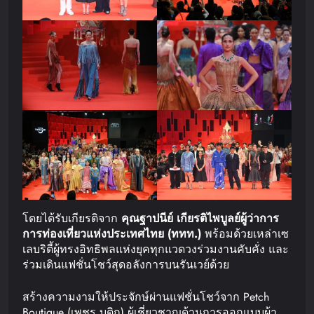
โดยได้รับเกียรติจาก
คุณฐาปนีย์
เกียรติไพบูลย์
ผู้ว่าการ
การท่องเที่ยวแห่งประเทศไทย
(
ททท
.)
พร้อมด้วยเหล่าเซ
เลบริตี้ผู้ทรงอิทธิพลแห่งยุคทุกแวดวงร่วมงานคับคั่ง และ
ร่วมเดินแฟชั่นโชว์สุดอลังการบนรันเวย์ด้วย
สร้างความงามให้ประจักษ์ผ่านแฟชั่นโชว์จาก Petch
Boutique (เพชร บูติก) ผู้เชี่ยวชาญด้านการออกแบบผ้า