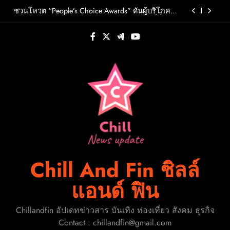
Skip
วต์ PRIMA เตรียมปล่อย 4 ก.ย. นี้
ชวนโหวต “People’s Choice Awards” ดันผู้บริโภค
to
ร่วมตัดสินสุดยอดบริษัทอสังหาฯและเอเจนต์ที่ชื่น
ชอบแห่งปี 2026
content
FLO เกิร์ลกรุ๊ป R&B สุดแซ่บแห่งยุค ส่งอัลบั้มชุดที่ 2
THERAPY AT THE CLUB พร้อมปล่อยเอ็มวี “Cry Ugly”
โดนใจแฟนคลับ ก่อนบินมาเจอแฟนไทย 29 สิงหาคม
ปักหมุดวันหยุดนี้! ออกไปสร้างช่วงเวลาพิเศษกับ
นี้
ครอบครัว สร้างความทรงจำดีๆไปกับออนิกซ์ฮอสพิ
ทาลิตี้
รู้จัก ADÉLA ป๊อปสตาร์สาวดาวรุ่งจากสโลวาเกีย กับ
เพลงสุดไวรัล “Ain’t In LA”พร้อมประกาศอัลบั้มเดบิ
วต์ PRIMA เตรียมปล่อย 4 ก.ย. นี้
ชวนโหวต “People’s Choice Awards” ดันผู้บริโภค
ร่วมตัดสินสุดยอดบริษัทอสังหาฯและเอเจนต์ที่ชื่น
ชอบแห่งปี 2026
FLO เกิร์ลกรุ๊ป R&B สุดแซ่บแห่งยุค ส่งอัลบั้มชุดที่ 2
THERAPY AT THE CLUB พร้อมปล่อยเอ็มวี “Cry Ugly”
โดนใจแฟนคลับ ก่อนบินมาเจอแฟนไทย 29 สิงหาคม
ปักหมุดวันหยุดนี้! ออกไปสร้างช่วงเวลาพิเศษกับ
นี้
ครอบครัว สร้างความทรงจำดีๆไปกับออนิกซ์ฮอสพิ
ทาลิตี้
Chill And Fin ชิลล์
แอนด์ ฟิน
Chillandfin อัปเดทข่าวสาร บันเทิง ท่องเที่ยว สังคม ธุรกิจ
Contact : chillandfin@gmail.com