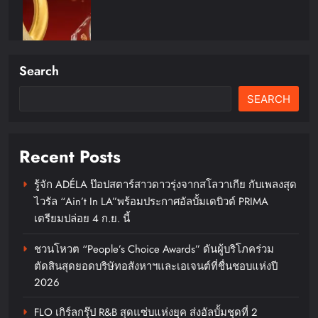
Search
SEARCH
Recent Posts
รู้จัก ADÉLA ป๊อปสตาร์สาวดาวรุ่งจากสโลวาเกีย กับเพลงสุด
ไวรัล “Ain’t In LA”พร้อมประกาศอัลบั้มเดบิวต์ PRIMA
เบอร์แทรม คว้ารางวัล Prime
เตรียมปล่อย 4 ก.ย. นี้
Minister’s Export Award 2026
สาขา Best Thai Brandตอกย้ำความ
ชวนโหวต “People’s Choice Awards” ดันผู้บริโภคร่วม
ตัดสินสุดยอดบริษัทอสังหาฯและเอเจนต์ที่ชื่นชอบแห่งปี
สำเร็จของแบรนด์เซียงเพียวในระดับ
2026
สากล
FLO เกิร์ลกรุ๊ป R&B สุดแซ่บแห่งยุค ส่งอัลบั้มชุดที่ 2
chillandfin
1 day ago
0