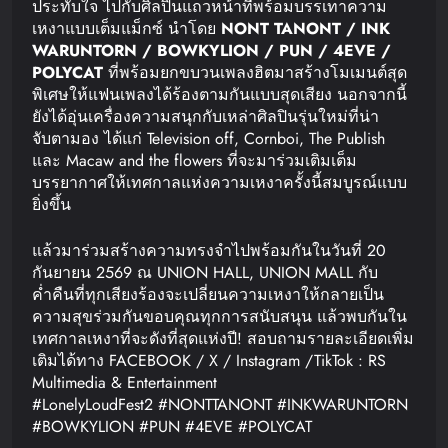
ประทับใจ ไปกับศิลปินแถวหน้าที่พร้อมบรรเทาความ
เหงาแบบเต็มแม็กซ์ นำโดย
NONT TANONT / INK
WARUNTORN / BOWKYLION / PUN / 4EVE /
POLYCAT
ที่พร้อมยกขบวนเพลงฮิตมาสร้างโมเมนต์สุด
พิเศษให้แฟนเพลงได้ร้องตามกันแบบสุดเสียง นอกจากนี้
ยังได้อุ่นเครื่องความสนุกกับเหล่าศิลปินรุ่นใหม่ที่น่า
จับตามอง ได้แก่ Television off, Cornboi, The Publish
และ Macaw and the flowers ที่จะมาร่วมเติมเต็ม
บรรยากาศให้เทศกาลแห่งความเหงาครั้งนี้สมบูรณ์แบบ
ยิ่งขึ้น
แล้วมาร่วมสร้างความทรงจำไปพร้อมกันในวันที่ 20
กันยายน 2569 ณ UNION HALL, UNION MALL กับ
ค่ำคืนที่ทุกเสียงร้องจะเปลี่ยนความเหงาให้กลายเป็น
ความสุขร่วมกันขอบคุณทุกการสนับสนุน แล้วพบกันใน
เทศกาลเหงาที่จะดังที่สุดแห่งปี! สอบถามรายละเอียดเพิ่ม
เติมได้ทาง FACEBOOK / X / Instagram /TikTok : RS
Multimedia & Entertainment
#LonelyLoudFest2 #NONTTANONT #INKWARUNTORN
#BOWKYLION #PUN #4EVE #POLYCAT