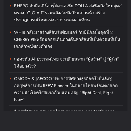
chillandfin
10 hours ago
0
F.HERO จับมือเกิร์ลกรุ๊ปมาเลเซีย DOLLA ส่งซิงเกิลใหม่สุดส
ตรอง “G.O.A.T”รวมพลังสองศิลปินแถวหน้า สร้าง
ปรากฏการณ์ใหม่แห่งวงการเพลงอาเซียน
WHIB กลับมาสร้างสีสันรับซัมเมอร์ กับมินิอัลบั้มชุดที่ 2
CHERRY PIEพร้อมออกเดินทางค้นหาสีสันที่เป็นตัวตนที่เป็น
เอกลักษณ์ของตัวเอง
ถอดรหัส AI ประเทศไทย จะเปลี่ยนจาก “ผู้สร้าง” สู่ “ผู้นำ”
ฮ็อบไม่ไหว! “ฝ้าย-อะตอม” แจก
ได้อย่างไร?
ความฟินไม่กั๊กมัดใจอินเตอร์แฟน
ในงาน FAYEATOM 1ST FAN
OMODA & JAECOO ประกาศทิศทางธุรกิจครึ่งปีหลังชู
MEETING ‘CALL ME BOSS’ IN
กลยุทธ์การเป็น REEV Pioneer ในตลาดไทยพร้อมต่อยอด
MANILA
ความสำเร็จครึ่งปีแรกด้วยแคมเปญ “Right Deal, Right
Now”
chillandfin
10 hours ago
0
วีเอสทีอีซีเอส (ประเทศไทย) ส่งมอบกระเป๋านักเรียนจาก
พลาสติกรีไซเคิล ให้โรงเรียนในชุมชนรอบองค์กรภายใต้
โครงการ “VST ECS Recycle for Change ขวดของเรา…