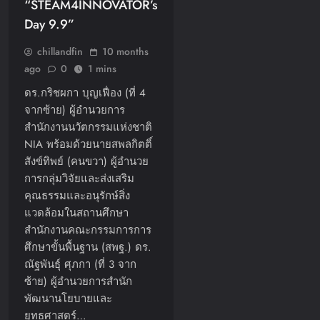
“STEAM4INNOVATOR’s
Day 9.9”
chillandfin
10 months
ago
0
1 mins
ดร.กริชผกา บุญเฟื่อง (ที่ 4
จากซ้าย) ผู้อำนวยการ
สำนักงานนวัตกรรมแห่งชาติ
NIA พร้อมด้วยนายสพลกิตติ์
สังข์ทิพย์ (คนขวา) ผู้อำนวย
การกลุ่มวิจัยและส่งเสริม
คุณธรรมและอนุรักษ์สิ่ง
แวดล้อมในสถานศึกษา
สำนักงานคณะกรรมการการ
ศึกษาขั้นพื้นฐาน (สพฐ.) ดร.
ณัฐพันธุ์ ศุภกา (ที่ 3 จาก
ซ้าย) ผู้อำนวยการสำนัก
พัฒนานโยบายและ
ยุทธศาสตร์…