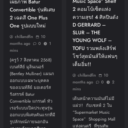
Music Space” Shelf
เผยภาพ Batur
2 คอมโบ้เซ็ตแห่ง
Convertible รุ่นพิเศษ
ความสุข! 4 ศิลปินดัง
2 เฉดสี One Plus
D GERRARD –
One รูปแบบใหม่
SLUR – THE
chillandfin
10
YOUNG WOLF –
months ago
0
1
TOFU รวมพลังเสิร์ฟ
mins
โชว์สุดมันส์ให้แฟนๆ
(ครูว์ 7 สิงหาคม 2568)
เต็มอิ่ม!!
เบนท์ลีย์ มูลินเนอร์
(Bentley Mulliner) แผนก
chillandfin
10
ออกแบบเฉพาะบุคคล
months ago
0
2
ของเบนท์ลีย์ มอเตอร์ส
mins
รังสรรค์ Batur
เดินหน้าความมันส์ไม่มี
Convertible แกรนด์ ทัว
แผ่ว!! กับเชลฟ์ 2 ใน
เรอร์แบบเปิดประทุนรุ่น
“Supermarket Music
ออกแบบพิเศษคันแรกที่มี
Space” Shopping Mall
รูปลักษณ์ภายนอกอัน
แห่งดนตรี ที่ขนทัพ