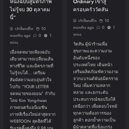
หนึ่งฉบับสู่มิตรภาพ
Ordinary เข้าสู่
ไม่รู้จบ 30 ตุลาคม
ครอบครัววัตสัน
นี้”
chillandfin
10
months ago
0
1
chillandfin
10
mins
months ago
0
1
mins
วัตสัน ผู้นำร้านเพื่อ
สุขภาพและความงาม
เมื่อจดหมายเพียงฉบับ
อันดับหนึ่งของ
เดียวสามารถเปลี่ยนเส้น
ประเทศไทย เดินหน้า
ทางชีวิต และมิตรภาพที่
เสริมผลิตภัณฑ์ความงาม
ไม่รู้จบได้… เตรียม
จากแบรนด์พันธมิตรราย
สัมผัสความอบอุ่นหัวใจ
ใหม่ เพิ่มความหลาก
ไปกับ “YOUR LETTER
หลาย และยกระดับ
จดหมายของยอน” กํากับ
ประสบการณ์ชอปปิงให้
โดย Kim Yong-hwan
เหนือกว่า เพื่อตอบโจทย์
ภาพยนตร์แอนิเมชัน
ทุกความต้องการของ
เกาหลีเรื่องใหม่ล่าสุดจาก
ลูกค้า ตอกย้ำความเป็น
WEBTOON สุดฮิตที่ได้
ผู้นำตลาดที่แข็งแกร่ง
รับเรตติ้งสูงถึง 9.98 บน