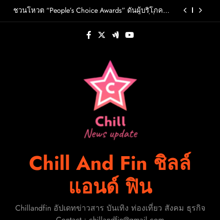
Skip
วต์ PRIMA เตรียมปล่อย 4 ก.ย. นี้
ชวนโหวต “People’s Choice Awards” ดันผู้บริโภค
to
ร่วมตัดสินสุดยอดบริษัทอสังหาฯและเอเจนต์ที่ชื่น
ชอบแห่งปี 2026
content
FLO เกิร์ลกรุ๊ป R&B สุดแซ่บแห่งยุค ส่งอัลบั้มชุดที่ 2
THERAPY AT THE CLUB พร้อมปล่อยเอ็มวี “Cry Ugly”
โดนใจแฟนคลับ ก่อนบินมาเจอแฟนไทย 29 สิงหาคม
ปักหมุดวันหยุดนี้! ออกไปสร้างช่วงเวลาพิเศษกับ
นี้
ครอบครัว สร้างความทรงจำดีๆไปกับออนิกซ์ฮอสพิ
ทาลิตี้
รู้จัก ADÉLA ป๊อปสตาร์สาวดาวรุ่งจากสโลวาเกีย กับ
เพลงสุดไวรัล “Ain’t In LA”พร้อมประกาศอัลบั้มเดบิ
วต์ PRIMA เตรียมปล่อย 4 ก.ย. นี้
ชวนโหวต “People’s Choice Awards” ดันผู้บริโภค
ร่วมตัดสินสุดยอดบริษัทอสังหาฯและเอเจนต์ที่ชื่น
ชอบแห่งปี 2026
FLO เกิร์ลกรุ๊ป R&B สุดแซ่บแห่งยุค ส่งอัลบั้มชุดที่ 2
THERAPY AT THE CLUB พร้อมปล่อยเอ็มวี “Cry Ugly”
โดนใจแฟนคลับ ก่อนบินมาเจอแฟนไทย 29 สิงหาคม
ปักหมุดวันหยุดนี้! ออกไปสร้างช่วงเวลาพิเศษกับ
นี้
ครอบครัว สร้างความทรงจำดีๆไปกับออนิกซ์ฮอสพิ
ทาลิตี้
Chill And Fin ชิลล์
แอนด์ ฟิน
Chillandfin อัปเดทข่าวสาร บันเทิง ท่องเที่ยว สังคม ธุรกิจ
Contact : chillandfin@gmail.com