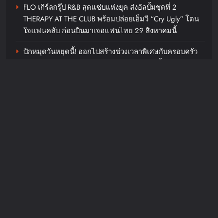
FLO เกิร์ลกรุ๊ป R&B สุดแซ่บแห่งยุค ส่งอัลบั้มชุดที่ 2
THERAPY AT THE CLUB พร้อมปล่อยเอ็มวี “Cry Ugly” โดน
ใจแฟนคลับ ก่อนบินมาเจอแฟนไทย 29 สิงหาคมนี้
ปักหมุดวันหยุดนี้! ออกไปสร้างช่วงเวลาพิเศษกับครอบครัว
สร้างความทรงจำดีๆไปกับออนิกซ์ฮอสพิทาลิตี้
“ลูกเกด เมทินี” ฟาดสายฮา “ดีเจอ๋อง- แพท-ซานิ” พร้อม
เปลี่ยนโหมดสายลุยเมื่อเจอภารกิจหินใน “Surgery Wars
สงครามแห่งความงาม” อีพี6
Recent Comments
JosephMof
on
“Golden” สร้างตำนานไม่หยุด คว้าอันดับ 1
Billboard Hot 100 + ทำลายสถิติ Perfect All-Kill ที่เกาหลี
ครองใจทุกเพศทุกวัยทั่วโลก ศิลปิน + ครีเอเตอร์แห่ทำคลิป
อย่างต่อเนื่อง