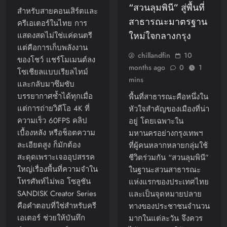
“สวนลุมพินี” สู่พื้นที่
สำหรับสายคอนเสิร์ตและ
สาธารณะมาตรฐาน
ครีเอเตอร์ในไทย การ
ใหม่ใจกลางกรุง
แสดงสดไม่ใช่แค่ดนตรี
แต่คือการเก็บพลังงาน
chillandfin
10
ของโชว์ แชร์โมเมนต์ลง
months ago
0
1
โซเชียลแบบเรียลไทม์
mins
และกลับมาซึมซับ
บรรยากาศซ้ำได้ทุกเมื่อ
พื้นที่สาธารณะคือหนึ่งใน
แต่การถ่ายวิดีโอ 4K ที่
หัวใจสำคัญของเมืองที่น่า
ความเร็ว 60FPS คลิป
อยู่ โดยเฉพาะใน
เบื้องหลัง หรือช็อตความ
มหานครอย่างกรุงเทพฯ
ละเอียดสูง ก็มักต้อง
ที่ผู้คนหลากหลายกลุ่มใช้
สะดุดเพราะเจออุปสรรค
ชีวิตร่วมกัน “สวนลุมพินี”
ใหญ่เรื่องพื้นที่ความจำใน
ในฐานะสวนสาธารณะ
โทรศัพท์ไม่พอ โซลูชัน
แห่งแรกของประเทศไทย
SANDISK Creator Series
และเป็นจุดหมายปลาย
คือคำตอบที่ใช่สำหรับครี
ทางของประชาชนจำนวน
เอเตอร์ ช่วยให้บันทึก
มากในแต่ละวัน จึงควร