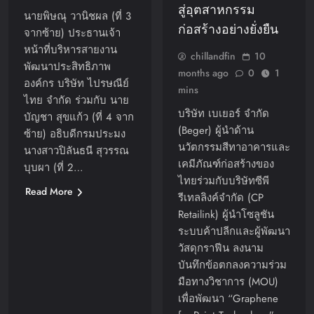
สู่อุตสาหกรรม
นายพิษณุ วานิชผล (ที่ 3
ก่อสร้างอย่างยั่งยืน
จากซ้าย) ประธานเจ้า
หน้าที่บริหารสายงาน
chillandfin
10
พัฒนาประสิทธิภาพ
months ago
0
1
องค์กร บริษัท ไปรษณีย์
mins
ไทย จำกัด ร่วมกับ นาย
บริษัท เบเยอร์ จำกัด
บัญชา สุขแก้ว (ที่ 4 จาก
(Beger) ผู้นำด้าน
ซ้าย) อธิบดีกรมประมง
นวัตกรรมสีทาอาคารและ
นางสาวปิลันธนี สุวรรณ
เคมีภัณฑ์ก่อสร้างของ
บุบผา (ที่ 2…
ไทยร่วมกับบริษัทซีพี
Read More
รีเทลลิงค์จำกัด (CP
Retailink) ผู้นำโซลูชัน
ระบบค้าปลีกและผู้พัฒนา
วัสดุกราฟีน ลงนาม
บันทึกข้อตกลงความร่วม
มือทางวิชาการ (MOU)
เพื่อพัฒนา “Graphene