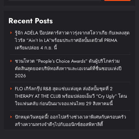
ตัวอย่างเป็นทางการต้อนรับค่ำคืน
“Mamma Mia!”เผยโฉม Cocktail
Recent Posts
Bar ใหม่ถ่ายทอดเสน่ห์แห่งชายฝั่ง
อิตาลีสู่สุขุมวิท
รู้จัก ADÉLA ป๊อปสตาร์สาวดาวรุ่งจากสโลวาเกีย กับเพลงสุด
ไวรัล “Ain’t In LA”พร้อมประกาศอัลบั้มเดบิวต์ PRIMA
chillandfin
12 hours ago
0
เตรียมปล่อย 4 ก.ย. นี้
เสียวหมี่จัดโปรแรงรับ 8.8 พร้อม
ชวนโหวต “People’s Choice Awards” ดันผู้บริโภคร่วม
เนรมิตทุกบ้านให้เป็นสมาร์ทโฮมด้วย
ตัดสินสุดยอดบริษัทอสังหาฯและเอเจนต์ที่ชื่นชอบแห่งปี
ส่วนลดสูงสุด 50% ร่วมด้วยคูปอง
2026
ส่วนลดจากร้านค้าสูงสุด 8,000 บาท
FLO เกิร์ลกรุ๊ป R&B สุดแซ่บแห่งยุค ส่งอัลบั้มชุดที่ 2
และบริการจัดส่งฟรีบน Shopee เริ่ม
THERAPY AT THE CLUB พร้อมปล่อยเอ็มวี “Cry Ugly” โดน
แล้ววันนี้เวลา 20:00 น. ถึง 10 ส.ค.
ใจแฟนคลับ ก่อนบินมาเจอแฟนไทย 29 สิงหาคมนี้
69
ปักหมุดวันหยุดนี้! ออกไปสร้างช่วงเวลาพิเศษกับครอบครัว
chillandfin
12 hours ago
0
สร้างความทรงจำดีๆไปกับออนิกซ์ฮอสพิทาลิตี้
พิกัดสเตย์เคชันสายฟิตพักที่ไหนดี
“ลูกเกด เมทินี” ฟาดสายฮา “ดีเจอ๋อง- แพท-ซานิ” พร้อม