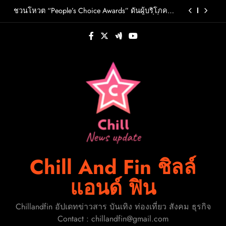
Skip
วต์ PRIMA เตรียมปล่อย 4 ก.ย. นี้
ชวนโหวต “People’s Choice Awards” ดันผู้บริโภค
to
ร่วมตัดสินสุดยอดบริษัทอสังหาฯและเอเจนต์ที่ชื่น
ชอบแห่งปี 2026
content
FLO เกิร์ลกรุ๊ป R&B สุดแซ่บแห่งยุค ส่งอัลบั้มชุดที่ 2
THERAPY AT THE CLUB พร้อมปล่อยเอ็มวี “Cry Ugly”
โดนใจแฟนคลับ ก่อนบินมาเจอแฟนไทย 29 สิงหาคม
ปักหมุดวันหยุดนี้! ออกไปสร้างช่วงเวลาพิเศษกับ
นี้
ครอบครัว สร้างความทรงจำดีๆไปกับออนิกซ์ฮอสพิ
ทาลิตี้
รู้จัก ADÉLA ป๊อปสตาร์สาวดาวรุ่งจากสโลวาเกีย กับ
เพลงสุดไวรัล “Ain’t In LA”พร้อมประกาศอัลบั้มเดบิ
วต์ PRIMA เตรียมปล่อย 4 ก.ย. นี้
ชวนโหวต “People’s Choice Awards” ดันผู้บริโภค
ร่วมตัดสินสุดยอดบริษัทอสังหาฯและเอเจนต์ที่ชื่น
ชอบแห่งปี 2026
FLO เกิร์ลกรุ๊ป R&B สุดแซ่บแห่งยุค ส่งอัลบั้มชุดที่ 2
THERAPY AT THE CLUB พร้อมปล่อยเอ็มวี “Cry Ugly”
โดนใจแฟนคลับ ก่อนบินมาเจอแฟนไทย 29 สิงหาคม
ปักหมุดวันหยุดนี้! ออกไปสร้างช่วงเวลาพิเศษกับ
นี้
ครอบครัว สร้างความทรงจำดีๆไปกับออนิกซ์ฮอสพิ
ทาลิตี้
Chill And Fin ชิลล์
แอนด์ ฟิน
Chillandfin อัปเดทข่าวสาร บันเทิง ท่องเที่ยว สังคม ธุรกิจ
Contact : chillandfin@gmail.com