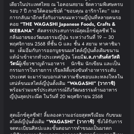
เดียวในประเทศไทย ณ ไอคอนสยาม จัดความพิเศษครบ
รอบ 7 ปี ภายใต้คอนเซ็ปต์ “ขอบคุณ อาริกาโตะ” และ
การกลับมาอีกครั้งกับงานขนมหวานญี่ปุ่นที่หลายคนรอ
คอย
“THE WAGASHI Japanese Foods, Crafts &
IKEBANA”
คัดสรรประสบการณ์สุดเอ็กซ์คูลซีฟ ใน
กลิ่นอายของวัฒนธรรมญี่ปุ่น ระหว่างวันที่ 19 – 30
พฤศจิกายน 2568 ที่ชั้น G และ ชั้น 4 สยาม ทาคาชิมา
ยะ เต็มอิ่มกับการออกบูธขนมสไตล์ญี่ปุ่นดั้งเดิมขนาน
แท้นำเข้าจากทั่วประเทศญี่ปุ่น โดยมี
ม
.
ล
.
ภาสันต์
สวัสดิ
วัตน์
ผู้เชี่ยวชาญด้านอาหาร นักชิม นักเขียน และเป็น
กรรมการในรายการ เรียลลิตี้แข่งขันทำอาหารระดับ
ประเทศ จะมาร่วมบอกเล่าความชื่นชอบและหลงใหลใน
เสน่ห์ขนมสไตล์ญี่ปุ่นดั้งเดิม
“WAGASHI” (
วากาชิ
)
พร้อมร่วมแชร์ประสบการณ์ถึงวัฒนธรรมด้านอาหาร
ญี่ปุ่นสุดประณีต ในวันที่ 20 พฤศจิกายน 2568
สุดเอ็กซ์คูลซีฟ!! ลิ้มลองความอร่อยสุดพรีเมียม กับขนม
สไตล์ญี่ปุ่นดั้งเดิม
“WAGASHI” (
วากาชิ
)
ซึ่งได้รับการ
จดทะเบียนศิลปะและขั้นตอนการทำขนมเป็นมรดก