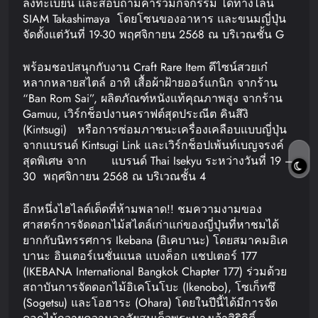
ลงทะเบียน และสอบถามค่าร่วมกิจกรรม ได้ทางไลน์
SIAM Takashimaya โดยโซนของอาหาร และขนมญี่ปุ่น
จัดตั้งแต่วันที่ 19-30 พฤศจิกายน 2568 ณ บริเวณชั้น G
พร้อมชอปสนุกกับงาน Craft Rare Item ดีไซน์สวยเก๋
หลากหลายสไตล์ อาทิ เสื้อผ้าฝ้ายออร์แกนิก จากร้าน
“Ban Rom Sai”, ผลิตภัณฑ์หนังแท้คุณภาพสูง จากร้าน
Gamuu, เวิร์กช็อปงานคราฟต์สุดประณีต คินสึงิ
(Kintsugi) หรือการซ่อมภาชนะเครื่องเคลือบแบบญี่ปุ่น
จากแบรนด์ Kintsugi Link และเวิร์กช็อปเพ้นท์เบญจรงค์
สุดพิเศษ จาก แบรนด์ Thai Isekyu ระหว่างวันที่ 19 –
30 พฤศจิกายน 2568 ณ บริเวณชั้น 4
อีกหนึ่งไฮไลต์เด็ดที่ห้ามพลาด!! ชมความงามของ
ศาสตร์การจัดดอกไม้สไตล์เก่าแก่ของญี่ปุ่นที่หาชมได้
ยากกับนิทรรศการ Ikebana (อิเคบานะ) โดยสมาคมอิเค
บานะ อินเตอร์เนชั่นแนล แบงค็อก แชปเตอร์ 177
(IKEBANA International Bangkok Chapter 177) ร่วมด้วย
สถาบันการจัดดอกไม้อิเคโนโบะ (Ikenobo), โซเก็ทซึ
(Sogetsu) และโอฮาระ (Ohara) โดยในปีนี้ได้มีการจัด