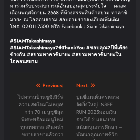
มาร่วมรับประสบการณ์อันอบอุ่นสุดประทับใจ ตลอด
เดือนพฤศจิกายน 2568 ที่ห้างสรรพสินค้าสยาม ทาคาชิ
มายะ ณ ไอคอนสยาม สอบถามรายละเอียดเพิ่มเติม
โทร. 02-011-7500 หรือ Facebook : Siam Takashimaya
#SIAMTakashimaya
#SIAMTakashimaya7thThankYou #
ขอบคุณ
7
ปีที่เคียง
ข้างกัน
#
สยามทาคาชิมายะ
#
สยามทาคาชิมายะใน
ไอคอนสยาม
Post
Previous:
Next:
navigation
ไข่หวานบ้านซูชิเสิร์ฟ
ปูนซีเมนต์นครหลวง
ความสดใหม่ไม่หยุด!
จัดยิ่งใหญ่ INSEE
กว่า 70 เมนูซูชิสุด
RUN 2025มอบเงิน
พิเศษพร้อมเมนูใหม่
รายได้ 2 แสนบาท
ทุกเทศกาล เดินหน้า
สนับสนุนการศึกษา –
ขยายสาขาแล้วกว่า
พัฒนาคุณภาพชีวิต