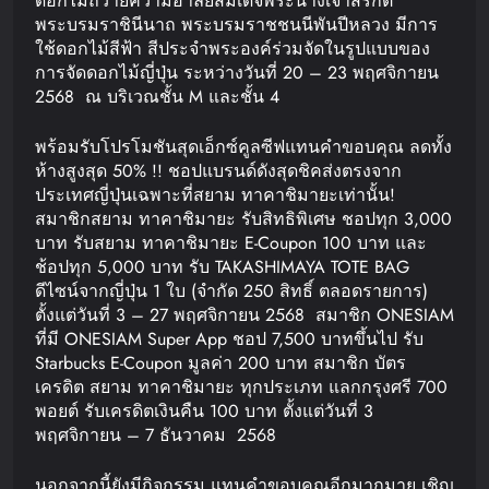
ดอกไม้ถวายความอาลัยสมเด็จพระนางเจ้าสิริกิติ์
พระบรมราชินีนาถ พระบรมราชชนนีพันปีหลวง มีการ
ใช้ดอกไม้สีฟ้า สีประจำพระองค์ร่วมจัดในรูปแบบของ
การจัดดอกไม้ญี่ปุ่น ระหว่างวันที่ 20 – 23 พฤศจิกายน
2568 ณ บริเวณชั้น M และชั้น 4
พร้อมรับโปรโมชันสุดเอ็กซ์คูลซีฟแทนคำขอบคุณ ลดทั้ง
ห้างสูงสุด 50% !! ชอปแบรนด์ดังสุดชิคส่งตรงจาก
ประเทศญี่ปุ่นเฉพาะที่สยาม ทาคาชิมายะเท่านั้น!
สมาชิกสยาม ทาคาชิมายะ รับสิทธิพิเศษ ชอปทุก 3,000
บาท รับสยาม ทาคาชิมายะ E-Coupon 100 บาท และ
ช้อปทุก 5,000 บาท รับ TAKASHIMAYA TOTE BAG
ดีไซน์จากญี่ปุ่น 1 ใบ (จำกัด 250 สิทธิ์ ตลอดรายการ)
ตั้งแต่วันที่ 3 – 27 พฤศจิกายน 2568 สมาชิก ONESIAM
ที่มี ONESIAM Super App ชอป 7,500 บาทขึ้นไป รับ
Starbucks E-Coupon มูลค่า 200 บาท สมาชิก บัตร
เครดิต สยาม ทาคาชิมายะ ทุกประเภท แลกกรุงศรี 700
พอยต์ รับเครดิตเงินคืน 100 บาท ตั้งแต่วันที่ 3
พฤศจิกายน – 7 ธันวาคม 2568
นอกจากนี้ยังมีกิจกรรม แทนคำขอบคุณอีกมากมาย เชิญ