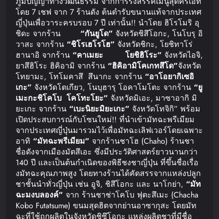
ภูมิปัญญาทางวัฒนธรรม จากการรังสรรค์เมนูสุดครีเอท
โดย 7 เชฟ จาก 7 ร้านดัง ต้นตำรับขนานแท้จากประเทศ
ญี่ปุ่นเพื่อวาระครบรอบ 7 ปี เท่านั้น!! นำโดย ฮิโรโมริ อุ
ชิดะ จากร้าน
“
กันยูโด
”
จังหวัดชิสึโอกะ, โนโบรุ อิ
วาสะ จากร้าน
“
ชิโรเฮ
โรโฮ
”
จังหวัดชิกะ, โยชิทาโร่
ฮานาอิ จากร้าน
“
คาเมยะ
โยชิฮิโระ
”
จังหวัดไอจิ,
ยาสึฮิโระ ฮิคิอามิ จากร้าน
“
ฮิคิอามิ
โคเกทสึโด
”
จังหวัด
โทยามะ, โทโมคาสึ สึนากะ จากร้าน
“
อาโอยากิ
เซอิ
เกะ
”
จังหวัดโตเกียว, โนบุฮารุ โอคาโมโตะ จากร้าน
“
ยู
เมะกะชิโคโบ
โคโทะโยะ
”
จังหวัดมิเอะ, มาซาอากิ มิ
ยะเกะ จากร้าน
“
เบะนิยะ
มิยะเกะ
”
จังหวัดโทจิกิ” พร้อม
เปิดประสบการณ์กับโซนใหม่!! ที่นำเข้ามัทฉะพรีเมียม
จากประเทศญี่ปุ่นมารวมไว้เพื่อมัทฉะเลิฟเวอร์โดยเฉพาะ
อาทิ
“
มัทฉะพรีเมียม
”
จากร้านชาโฮ (Chaho) ร้านชา
ชื่อดังจากเมืองมัตสึเอะ ซึ่งมีประวัติศาสตร์ยาวนานกว่า
140 ปี และเป็นต้นกำเนิดของพิธีชงชาญี่ปุ่น ที่ขึ้นชื่อเรื่อ
งมัทฉะคุณภาพสูง โดยทางร้านได้คัดสรรจากแหล่งปลูก
ชาชั้นนำทั่วญี่ปุ่น เช่น อูจิ, ชิสึโอกะ และ นาโกย่า,
“
มัท
ฉะมงบลองค์
”
จาก ร้านชาช่าโคโบ ฟุตะสึเมะ (Chacha
Kobo Futatsume) ขนมสุดฮิตจากย่านอาซากุสะ โดยมัท
ฉะที่ใช้ถูกผลิตในจังหวัดชิซึโอกะ แหล่งผลิตชาที่มีชื่อ