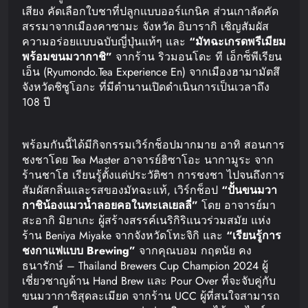
เสียง คัดเลือกใบชาที่ปลูกแบบออร์แกนิค ส่วนเกาลัดคัด
สรรมาจากเมืองคาซามะ จังหวัด อิบารากิ เชิญสัมผัส
ความอร่อยแบบฉบับญี่ปุ่นแท้ๆ และ
“
มัทฉะเกรดพรีเมียม
พร้อมขนมวากาชิ
”
จากร้าน ริวมอนโดะ ที เอ็กซ็พีเรียน
เอ็น (Ryumondo.Tea Experience En) จากเมืองฮามามัตสึ
จังหวัดชิซูโอกะ ที่มีตำนานเปิดดำเนินการเป็นเวลาถึง
108 ปี
พร้อมกันนี้ได้มีกิจกรรมเวิร์กช็อปมากมาย อาทิ สอนการ
ชงชาโดย Tea Master อาจารย์ฮิซาโอะ นากามูระ จาก
ร้านชาโฮ เรียนรู้ตั้งแต่ประวัติชา การชงชา ไปจนถึงการ
สัมผัสกลิ่นและรสของมัทฉะแท้, เวิร์กช็อป
“
ปั้นขนมวา
กาชิน้องแมวน้ำลอยคอในทะเลเยลลี่
”
โดย อาจารย์มา
สะอากิ มิยาเกะ ผู้สร้างสรรค์เนริกิริแนวร่วมสมัย แห่ง
ร้าน Beniya Miyake จากจังหวัดโทะจิกิ และ
“
เรียนรู้การ
ชงกาแฟแบบ
Brewing”
จากคุณบอม กฤตนัย คง
ธนารักษ์ – Thailand Brewers Cup Champion 2024 ผู้
เชี่ยวชาญด้าน Hand Brew และ Pour Over ที่จะจับคู่กับ
ขนมวากาชิสุดละเมียด จากร้าน UCC ผู้ที่สนใจสามารถ