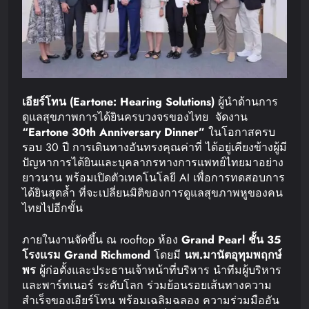
เอียร์โทน
(Eartone: Hearing Solutions)
ผู้นำด้านการ
ดูแลสุขภาพการได้ยินครบวงจรของไทย จัดงาน
“Eartone 30th Anniversary Dinner”
ในโอกาสครบ
รอบ 30 ปี​ การเดินทางอันทรงคุณค่าที่ ได้อยู่เคียงข้างผู้มี
ปัญหาการได้ยินและบุคลากรทางการแพทย์ไทยมาอย่าง
ยาวนาน พร้อมเปิดตัวเทคโนโลยี AI เพื่อการทดสอบการ
ได้ยินสุดล้ำ ที่จะเปลี่ยนมิติของการดูแลสุขภาพหูของคน
ไทยไปอีกขั้น
ภายในงานจัดขึ้น ณ rooftop ห้อง
Grand Pearl
ชั้น
35
โรงแรม
Grand Richmond
โดยมี
นพ
.
มานัต
อุทุมพฤกษ์
พร
ผู้ก่อตั้งและประธานเจ้าหน้าที่บริหาร นำทีมผู้บริหาร
และพาร์ทเนอร์ ระดับโลก ร่วมย้อนรอยเส้นทางความ
สำเร็จของเอียร์โทน พร้อมเฉลิมฉลอง ความร่วมมืออัน