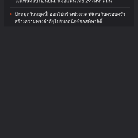
ใจแฟนคลับ ก่อนบินมาเจอแฟนไทย 29 สิงหาคมนี้
ปักหมุดวันหยุดนี้! ออกไปสร้างช่วงเวลาพิเศษกับครอบครัว
สร้างความทรงจำดีๆไปกับออนิกซ์ฮอสพิทาลิตี้
“ลูกเกด เมทินี” ฟาดสายฮา “ดีเจอ๋อง- แพท-ซานิ” พร้อม
“น้ำดื่มคริสตัล” ภายใต้กลุ่มบริษัท
เปลี่ยนโหมดสายลุยเมื่อเจอภารกิจหินใน “Surgery Wars
ไทยเบฟเวอเรจจำกัด (มหาชน) ร่วม
สงครามแห่งความงาม” อีพี6
สนับสนุนนิทรรศการ “YOUNG รักษ์
ทะเล : SEA THE CHANGE” ชวน
Recent Comments
คนรุ่นใหม่ร่วมอนุรักษ์ทะเลอย่าง
ยั่งยืน
JosephMof
on
“Golden” สร้างตำนานไม่หยุด คว้าอันดับ 1
Billboard Hot 100 + ทำลายสถิติ Perfect All-Kill ที่เกาหลี
chillandfin
20 hours ago
0
ครองใจทุกเพศทุกวัยทั่วโลก ศิลปิน + ครีเอเตอร์แห่ทำคลิป
อย่างต่อเนื่อง
วีเอสทีอีซีเอส (ประเทศไทย) ส่งมอบ
กระเป๋านักเรียนจากพลาสติกรีไซเคิล
ให้โรงเรียนในชุมชนรอบองค์กรภาย
ใต้โครงการ “VST ECS Recycle for