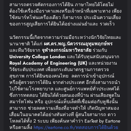
สามารถตรวจคัดกรองการได้ยิน ภาษาไทยได้โดยไม่
ต้องใช้เครื่องมือราคาแพงหรือเจ้าหน้าที่เฉพาะทาง เพียง
ใช้สมาร์ทโฟนเครื่องเดียว ก็สามารถ ประเมินความเสี่ยง
ของการสูญเสียการได้ยินได้อย่างแม่นยำและ รวดเร็ว
นวัตกรรมนี้เกิดจากความร่วมมือระหว่างนักวิจัยไทยและ
นานาชาติ ได้แก่
ผศ
.
ดร
.
พญ
.
นัตวรรณ
อุทุมพฤกษ์พร
และทีมวิจัยจาก
จุฬาลงกรณ์มหาวิทยาลัย
ร่วมกับ
University College London
และได้รับทุนสนับสนุนจาก
Royal Academy of Engineering (UK)
และหน่วยงาน
วิจัยระดับประเทศ เพื่อยกระดับมาตรฐานการตรวจ
สุขภาพ การได้ยินของคนไทย ลดการนำเข้าอุปกรณ์
หรือตู้ตรวจการได้ยิน จากต่างประเทศ อีกทั้งสามารถนำ
ไปใช้ตามโรงพยาบาล และศูนย์การแพทย์ทั่วประเทศได้
ซึ่งการทดสอบ ได้ยินได้ด้วยตนเองที่บ้าน ผ่านเสียงพูดใน
สมาร์ทโฟน หรือ อุปกรณ์แท็บเล็ตที่เชื่อมต่อกับหูฟังนั้น
สามารถ ช่วยลดความเสี่ยงที่อาจทำให้ เกิดปัญหาสมอง
เสื่อมในอนาคตได้อย่างทันท่วงที ผู้สนใจสามารถ ดาว
โหลดได้ทั้ง 2 ระบบ เพียงค้นหาคำว่า EarTest by Eartone
หรือตามลิ้ง
https://eartone.co.th/ทดสอบการได้ยินด้วย