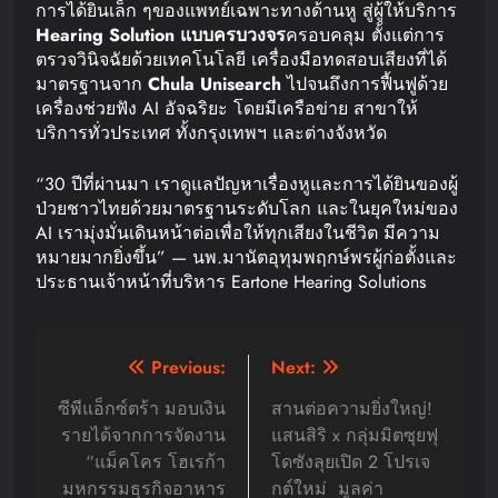
การได้ยินเล็ก ๆของแพทย์เฉพาะทางด้านหู สู่ผู้ให้บริการ
Hearing Solution
แบบครบวงจร
ครอบคลุม ตั้งแต่การ
ตรวจวินิจฉัยด้วยเทคโนโลยี เครื่องมือทดสอบเสียงที่ได้
มาตรฐานจาก
Chula Unisearch
ไปจนถึงการฟื้นฟูด้วย
เครื่องช่วยฟัง AI อัจฉริยะ โดยมีเครือข่าย สาขาให้
บริการทั่วประเทศ ทั้งกรุงเทพฯ และต่างจังหวัด
“30 ปีที่ผ่านมา เราดูแลปัญหาเรื่องหูและการได้ยินของผู้
ป่วยชาวไทยด้วยมาตรฐานระดับโลก และในยุคใหม่ของ
AI เรามุ่งมั่นเดินหน้าต่อเพื่อให้ทุกเสียงในชีวิต มีความ
หมายมากยิ่งขึ้น” — นพ
.
มานัตอุทุมพฤกษ์พรผู้ก่อตั้งและ
ประธานเจ้าหน้าที่บริหาร Eartone Hearing Solutions
Post
Previous:
Next:
navigation
ซีพีแอ็กซ์ตร้า มอบเงิน
สานต่อความยิ่งใหญ่!
รายได้จากการจัดงาน
แสนสิริ x กลุ่มมิตซุยฟุ
“แม็คโคร โฮเรก้า
โดซังลุยเปิด 2 โปรเจ
มหกรรมธุรกิจอาหาร
กต์ใหม่ มูลค่า