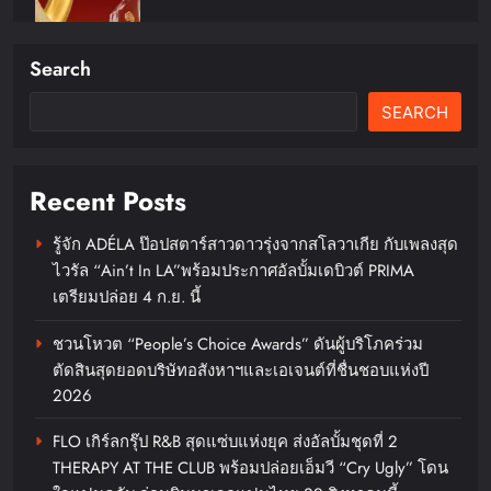
Search
SEARCH
Recent Posts
รู้จัก ADÉLA ป๊อปสตาร์สาวดาวรุ่งจากสโลวาเกีย กับเพลงสุด
ไวรัล “Ain’t In LA”พร้อมประกาศอัลบั้มเดบิวต์ PRIMA
เบอร์แทรม คว้ารางวัล Prime
เตรียมปล่อย 4 ก.ย. นี้
Minister’s Export Award 2026
สาขา Best Thai Brandตอกย้ำความ
ชวนโหวต “People’s Choice Awards” ดันผู้บริโภคร่วม
ตัดสินสุดยอดบริษัทอสังหาฯและเอเจนต์ที่ชื่นชอบแห่งปี
สำเร็จของแบรนด์เซียงเพียวในระดับ
2026
สากล
FLO เกิร์ลกรุ๊ป R&B สุดแซ่บแห่งยุค ส่งอัลบั้มชุดที่ 2
chillandfin
20 hours ago
0
THERAPY AT THE CLUB พร้อมปล่อยเอ็มวี “Cry Ugly” โดน