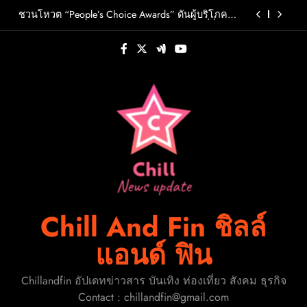
Skip
วต์ PRIMA เตรียมปล่อย 4 ก.ย. นี้
ชวนโหวต “People’s Choice Awards” ดันผู้บริโภค
to
ร่วมตัดสินสุดยอดบริษัทอสังหาฯและเอเจนต์ที่ชื่น
ชอบแห่งปี 2026
content
FLO เกิร์ลกรุ๊ป R&B สุดแซ่บแห่งยุค ส่งอัลบั้มชุดที่ 2
THERAPY AT THE CLUB พร้อมปล่อยเอ็มวี “Cry Ugly”
โดนใจแฟนคลับ ก่อนบินมาเจอแฟนไทย 29 สิงหาคม
ปักหมุดวันหยุดนี้! ออกไปสร้างช่วงเวลาพิเศษกับ
นี้
ครอบครัว สร้างความทรงจำดีๆไปกับออนิกซ์ฮอสพิ
ทาลิตี้
รู้จัก ADÉLA ป๊อปสตาร์สาวดาวรุ่งจากสโลวาเกีย กับ
เพลงสุดไวรัล “Ain’t In LA”พร้อมประกาศอัลบั้มเดบิ
วต์ PRIMA เตรียมปล่อย 4 ก.ย. นี้
ชวนโหวต “People’s Choice Awards” ดันผู้บริโภค
ร่วมตัดสินสุดยอดบริษัทอสังหาฯและเอเจนต์ที่ชื่น
ชอบแห่งปี 2026
FLO เกิร์ลกรุ๊ป R&B สุดแซ่บแห่งยุค ส่งอัลบั้มชุดที่ 2
THERAPY AT THE CLUB พร้อมปล่อยเอ็มวี “Cry Ugly”
โดนใจแฟนคลับ ก่อนบินมาเจอแฟนไทย 29 สิงหาคม
ปักหมุดวันหยุดนี้! ออกไปสร้างช่วงเวลาพิเศษกับ
นี้
ครอบครัว สร้างความทรงจำดีๆไปกับออนิกซ์ฮอสพิ
ทาลิตี้
Chill And Fin ชิลล์
แอนด์ ฟิน
Chillandfin อัปเดทข่าวสาร บันเทิง ท่องเที่ยว สังคม ธุรกิจ
Contact : chillandfin@gmail.com