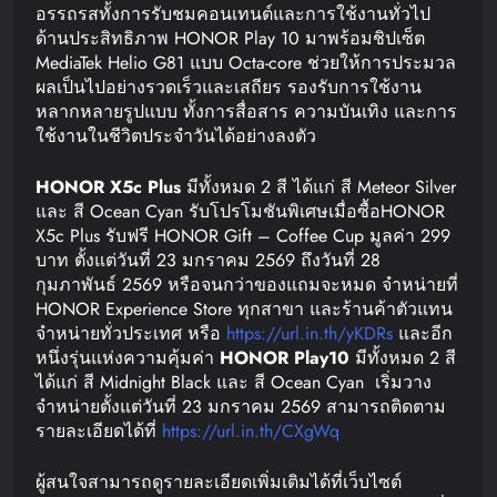
อรรถรสทั้งการรับชมคอนเทนต์และการใช้งานทั่วไป
ด้านประสิทธิภาพ HONOR Play 10 มาพร้อมชิปเซ็ต
MediaTek Helio G81 แบบ Octa-core ช่วยให้การประมวล
ผลเป็นไปอย่างรวดเร็วและเสถียร รองรับการใช้งาน
หลากหลายรูปแบบ ทั้งการสื่อสาร ความบันเทิง และการ
ใช้งานในชีวิตประจำวันได้อย่างลงตัว
HONOR X5c Plus
มีทั้งหมด 2 สี ได้แก่ สี Meteor Silver
และ สี Ocean Cyan รับโปรโมชันพิเศษเมื่อซื้อHONOR
X5c Plus รับฟรี HONOR Gift – Coffee Cup มูลค่า 299
บาท ตั้งแต่วันที่ 23 มกราคม 2569 ถึงวันที่ 28
กุมภาพันธ์ 2569 หรือจนกว่าของแถมจะหมด จำหน่ายที่
HONOR Experience Store ทุกสาขา และร้านค้าตัวแทน
จำหน่ายทั่วประเทศ หรือ
https://url.in.th/yKDRs
และอีก
หนึ่งรุ่นแห่งความคุ้มค่า
HONOR Play10
มีทั้งหมด 2 สี
ได้แก่ สี Midnight Black และ สี Ocean Cyan เริ่มวาง
จำหน่ายตั้งแต่วันที่ 23 มกราคม 2569 สามารถติดตาม
รายละเอียดได้ที่
https://url.in.th/CXgWq
ผู้สนใจสามารถดูรายละเอียดเพิ่มเติมได้ที่เว็บไซต์