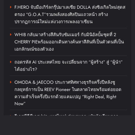
F.HERO จับมือเกิร์ลกรุ๊ปมาเลเซีย DOLLA ส่งซิงเกิลใหม่สุดส
ตรอง “G.O.A.T”รวมพลังสองศิลปินแถวหน้า สร้าง
ปรากฏการณ์ใหม่แห่งวงการเพลงอาเซียน
WHIB กลับมาสร้างสีสันรับซัมเมอร์ กับมินิอัลบั้มชุดที่ 2
CHERRY PIEพร้อมออกเดินทางค้นหาสีสันที่เป็นตัวตนที่เป็น
‘RAKSAPHAN’ เปิดฉากคอลเลกชัน
เอกลักษณ์ของตัวเอง
ระดับมาสเตอร์พีซคอลเลกชัน
แรก รังสรรค์ “ผ้าลายน้ำไหล” สู่ชิ้น
ถอดรหัส AI ประเทศไทย จะเปลี่ยนจาก “ผู้สร้าง” สู่ “ผู้นำ”
ได้อย่างไร?
งานศิลปะสะสมสุดลิมิเต็ด ถ่ายทอด
ภูมิปัญญาท้องถิ่นสู่สุนทรียภาพระดับ
OMODA & JAECOO ประกาศทิศทางธุรกิจครึ่งปีหลังชู
สากล
กลยุทธ์การเป็น REEV Pioneer ในตลาดไทยพร้อมต่อยอด
ความสำเร็จครึ่งปีแรกด้วยแคมเปญ “Right Deal, Right
chillandfin
8 hours ago
0
Now”
วีเอสทีอีซีเอส (ประเทศไทย) ส่งมอบกระเป๋านักเรียนจาก
พลาสติกรีไซเคิล ให้โรงเรียนในชุมชนรอบองค์กรภายใต้
โครงการ “VST ECS Recycle for Change ขวดของเรา…