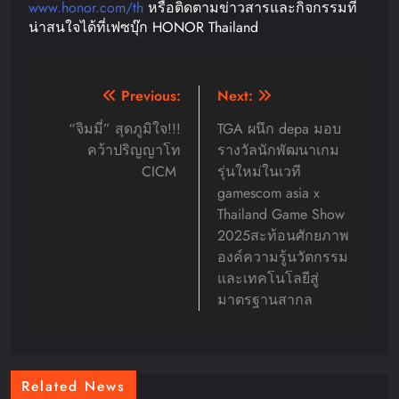
www.honor.com/th
หรือติดตามข่าวสารและกิจกรรมที่
น่าสนใจได้ที่เฟซบุ๊ก HONOR Thailand
Post
Previous:
Next:
navigation
“จิมมี่” สุดภูมิใจ!!!
TGA ผนึก depa มอบ
คว้าปริญญาโท
รางวัลนักพัฒนาเกม
CICM
รุ่นใหม่ในเวที
gamescom asia x
Thailand Game Show
2025สะท้อนศักยภาพ
องค์ความรู้นวัตกรรม
และเทคโนโลยีสู่
มาตรฐานสากล
Related News