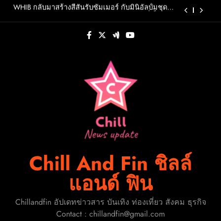
Skip
ตนที่เป็นเอกลักษณ์ของตัวเอง
ถอดรหัส AI ประเทศไทย จะเปลี่ยนจาก “ผู้สร้าง” สู่
to
“ผู้นำ” ได้อย่างไร?
content
OMODA & JAECOO ประกาศทิศทางธุรกิจครึ่งปีหลัง
ชูกลยุทธ์การเป็น REEV Pioneer ในตลาดไทยพร้อม
ต่อยอดความสำเร็จครึ่งปีแรกด้วยแคมเปญ “Right
F.HERO จับมือเกิร์ลกรุ๊ปมาเลเซีย DOLLA ส่งซิงเกิล
Deal, Right Now”
ใหม่สุดสตรอง “G.O.A.T”รวมพลังสองศิลปินแถวหน้า
สร้างปรากฏการณ์ใหม่แห่งวงการเพลงอาเซียน
WHIB กลับมาสร้างสีสันรับซัมเมอร์ กับมินิอัลบั้มชุดที่
2 CHERRY PIEพร้อมออกเดินทางค้นหาสีสันที่เป็นตัว
ตนที่เป็นเอกลักษณ์ของตัวเอง
ถอดรหัส AI ประเทศไทย จะเปลี่ยนจาก “ผู้สร้าง” สู่
“ผู้นำ” ได้อย่างไร?
OMODA & JAECOO ประกาศทิศทางธุรกิจครึ่งปีหลัง
ชูกลยุทธ์การเป็น REEV Pioneer ในตลาดไทยพร้อม
ต่อยอดความสำเร็จครึ่งปีแรกด้วยแคมเปญ “Right
Deal, Right Now”
Chill And Fin ชิลล์
แอนด์ ฟิน
Chillandfin อัปเดทข่าวสาร บันเทิง ท่องเที่ยว สังคม ธุรกิจ
Contact : chillandfin@gmail.com