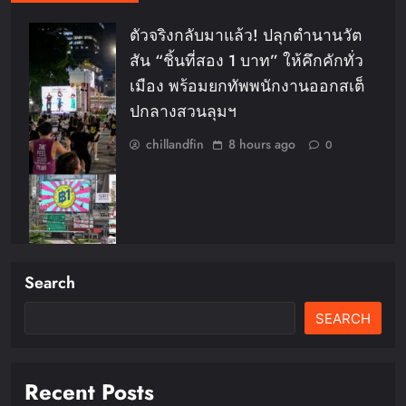
ตัวจริงกลับมาแล้ว! ปลุกตำนานวัต
สัน “ชิ้นที่สอง 1 บาท” ให้คึกคักทั่ว
เมือง พร้อมยกทัพพนักงานออกสเต็
ปกลางสวนลุมฯ
chillandfin
8 hours ago
0
Search
ดีน่ารีเฟรชแบรนด์ครั้งใหญ่ดึง
BamBam ถ่ายทอดภาพลักษณ์ใหม่
SEARCH
ผ่านเครือข่ายสื่อ OOH ในระบบ
รถไฟฟ้า MRT
Recent Posts
chillandfin
8 hours ago
0