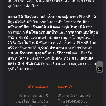
ศักยภาพด้านสื่อโฆษณาและรองรับความต้องการของ
ลูกค้าอย่างต่อเนื่อง
ฉลอง
20
ปี
แห่งความสำเร็จ
ต่อยอดสู่อนาคต
PLANB ได้
พิสูจน์ให้เห็นถึงศักยภาพในการเติบโตอย่างต่อเนื่อง
หลังจากปีนี้จะสร้างสถิติ
All time high
ในทุกมิติ
ด้วย
การพัฒนา
สื่อโฆษณานอกบ้าน
และ
การตลาดแบบมีส่วน
ร่วม
ที่ทันสมัยและตรงกับพฤติกรรมผู้บริโภคยุคใหม่ ปี
2024 ถือเป็นอีกหนึ่งปีแห่งความสำเร็จของ PLANB โดย
บริษัทสร้างรายได้
9,238
ล้านบาท
และทำกำไรสุทธิ
1,050
ล้านบาท
สูงสุดเป็นประวัติการณ์
ขณะเดียวกัน
บริษัทมีสถานะทางการเงินที่มั่นคง ด้วย
กระแสเงินสด
อิสระ
2.4
พันล้านบาท
รองรับแผนการลงทุนและขยาย
ธุรกิจในอนาคต
Post
Previous:
Next:
navigation
อนันตรา เวลเนส ริ
เปิดตัวแล้ว !! สมาร์ต
เวอร์ไซด์ ต้อนรับวัน
โฟน HONOR X5b