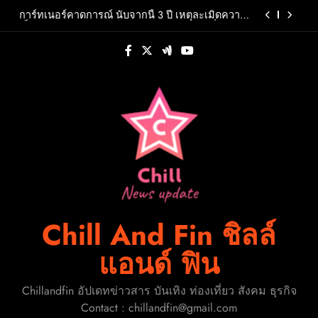
Skip
การ์ทเนอร์คาดการณ์ นับจากนี้ 3 ปี เหตุละเมิดความ
to
เป็นส่วนตัวส่วนใหญ่ จะเกิดจากการคาดเดาที่สรุป
โดย AI หรือ AI-Generated Inferences
content
นครปฐมยกระดับ “กล้วยไม้-สินค้าเกษตรคุณภาพ”
ขับเคลื่อนเศรษฐกิจฐานรากจัดมหกรรม “สีสรร
พรรณกล้วยไม้สินค้าเกษตรดีนครปฐมการันตี 2026”
‘พี่จอง–คัลแลน’ ชวนบุกร้าน A Shop For Killers:
ตั้งเป้าดึงนักท่องเที่ยวกว่า 3,000 คนสร้างเม็ดเงิน
Recruitment Center ชวนพิสูจน์ฝีมือการต่อสู้ 8–9
หมุนเวียน 10 ล้านบาท
สิงหาคมนี้เท่านั้น เข้าชมได้ไม่มีค่าใช้จ่าย!
“โบ๊ท-โอ๊ต” เผชิญบททดสอบครั้งใหม่ เมื่อความลับ
Pure Omega ถูกเปิดเผยใน “KNOT” EP.7
การ์ทเนอร์คาดการณ์ นับจากนี้ 3 ปี เหตุละเมิดความ
เป็นส่วนตัวส่วนใหญ่ จะเกิดจากการคาดเดาที่สรุป
โดย AI หรือ AI-Generated Inferences
นครปฐมยกระดับ “กล้วยไม้-สินค้าเกษตรคุณภาพ”
ขับเคลื่อนเศรษฐกิจฐานรากจัดมหกรรม “สีสรร
พรรณกล้วยไม้สินค้าเกษตรดีนครปฐมการันตี 2026”
‘พี่จอง–คัลแลน’ ชวนบุกร้าน A Shop For Killers:
ตั้งเป้าดึงนักท่องเที่ยวกว่า 3,000 คนสร้างเม็ดเงิน
Recruitment Center ชวนพิสูจน์ฝีมือการต่อสู้ 8–9
หมุนเวียน 10 ล้านบาท
สิงหาคมนี้เท่านั้น เข้าชมได้ไม่มีค่าใช้จ่าย!
Chill And Fin ชิลล์
แอนด์ ฟิน
Chillandfin อัปเดทข่าวสาร บันเทิง ท่องเที่ยว สังคม ธุรกิจ
Contact : chillandfin@gmail.com