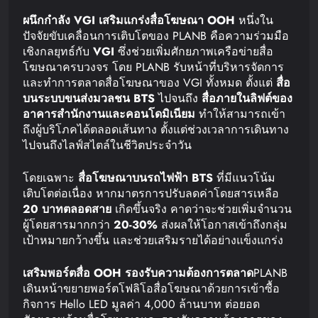
ผนึกกำลัง
VGI
เสริมแกร่งสื่อโฆษณา
OOH
หนึ่งใน
ปัจจัยขับเคลื่อนการเติบโตของ PLANB คือความร่วมมือ
เชิงกลยุทธ์กับ
VGI
ซึ่งช่วยเพิ่มศักยภาพเครือข่ายสื่อ
โฆษณาครบวงจร โดย PLANB รับหน้าที่บริหารจัดการ
และทำการตลาดสื่อโฆษณาของ VGI ทั้งหมด ตั้งแต่
สื่อ
บนระบบขนส่งมวลชน
BTS
ไปจนถึง
สื่อภายในลิฟต์ของ
อาคารสำนักงานและคอนโดมิเนียม
ทำให้สามารถเข้า
ถึงผู้บริโภคได้ตลอดเส้นทาง ตั้งแต่ช่วงเวลาการเดินทาง
ไปจนถึงไลฟ์สไตล์ในชีวิตประจำวัน
โดยเฉพาะ
สื่อโฆษณาบนรถไฟฟ้า
BTS
ที่มีแนวโน้ม
เติบโตต่อเนื่อง หากมาตรการปรับลดค่าโดยสารเหลือ
20
บาทตลอดสาย
เกิดขึ้นจริง คาดว่าจะช่วยเพิ่มจำนวน
ผู้โดยสารมากกว่า
20-30%
ส่งผลให้โอกาสเข้าถึงกลุ่ม
เป้าหมายกว้างขึ้น และช่วยเสริมรายได้อย่างแข็งแกร่ง
เสริมพอร์ตสื่อ
OOH
รองรับความต้องการตลาด
PLANB
เดินหน้าขยายพอร์ตโฟลิโอสื่อโฆษณาด้วยการเข้าซื้อ
กิจการ Hello LED มูลค่า 4,000 ล้านบาท ต่อยอด