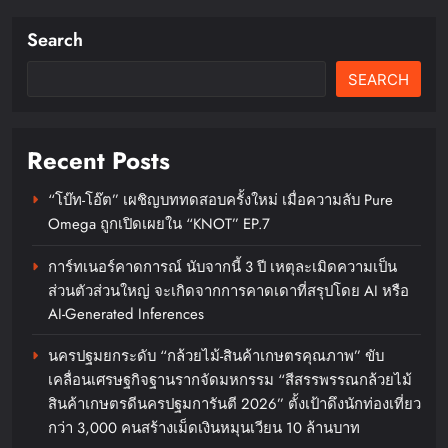
Search
SEARCH
แสนสิริ เข้าใจความกังวลผู้ซื้อบ้าน
ยุคใหม่ ส่งแคมเปญ “ดีลนี้เริ่ด แจก
แรง แซงทุกดีล สูงสุด 1 ล้าน*”เอา
Recent Posts
ใจกลุ่มเรียลดีมานด์ ตอบรับกระแสดี
บ้านไม่เกิน 10 ล้าน สร้างยอดขาย
“โบ๊ท-โอ๊ต” เผชิญบททดสอบครั้งใหม่ เมื่อความลับ Pure
ครึ่งปีแรก กว่า 4,000 ล้านบาท
Omega ถูกเปิดเผยใน “KNOT” EP.7
chillandfin
3 days ago
0
การ์ทเนอร์คาดการณ์ นับจากนี้ 3 ปี เหตุละเมิดความเป็น
ส่วนตัวส่วนใหญ่ จะเกิดจากการคาดเดาที่สรุปโดย AI หรือ
AI-Generated Inferences
นครปฐมยกระดับ “กล้วยไม้-สินค้าเกษตรคุณภาพ” ขับ
เคลื่อนเศรษฐกิจฐานรากจัดมหกรรม “สีสรรพรรณกล้วยไม้
สินค้าเกษตรดีนครปฐมการันตี 2026” ตั้งเป้าดึงนักท่องเที่ยว
กว่า 3,000 คนสร้างเม็ดเงินหมุนเวียน 10 ล้านบาท