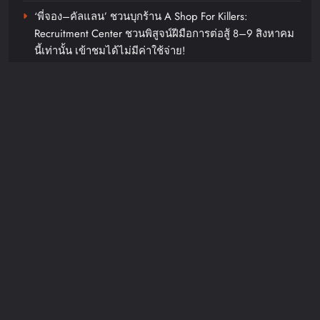
‘พี่จอง–คัลแลน’ ชวนบุกร้าน A Shop For Killers:
Recruitment Center ชวนพิสูจน์ฝีมือการต่อสู้ 8–9 สิงหาคม
นี้เท่านั้น เข้าชมได้ไม่มีค่าใช้จ่าย!
GUNKUL – LH Bank ลงนามสัญญา
รู้จัก ADÉLA ป๊อปสตาร์สาวดาวรุ่งจากสโลวาเกีย กับเพลงสุด
สินเชื่อสีเขียว 1,000 ล้านบาท เดิน
ไวรัล “Ain’t In LA”พร้อมประกาศอัลบั้มเดบิวต์ PRIMA
หน้าลงทุนโรงไฟฟ้าพลังงานสะอาด
เตรียมปล่อย 4 ก.ย. นี้
รับเป้าหมาย Carbon Neutrality และ
Net Zero Emissions ของประเทศ
Recent Comments
chillandfin
3 days ago
0
JosephMof
on
“Golden” สร้างตำนานไม่หยุด คว้าอันดับ 1
OMODA & JAECOO ประกาศ
Billboard Hot 100 + ทำลายสถิติ Perfect All-Kill ที่เกาหลี
ครองใจทุกเพศทุกวัยทั่วโลก ศิลปิน + ครีเอเตอร์แห่ทำคลิป
ทิศทางธุรกิจครึ่งปีหลังชูกลยุทธ์การ
อย่างต่อเนื่อง
เป็น REEV Pioneer ในตลาดไทย
พร้อมต่อยอดความสำเร็จครึ่งปีแรก
ด้วยแคมเปญ “Right Deal, Right
Now”