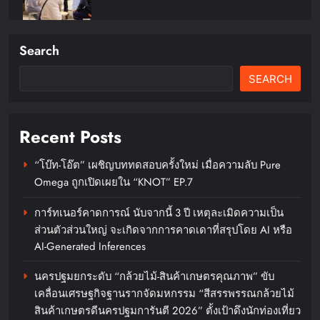
Search
SEARCH
สกุล อินทกุล ถ่ายทอดแรงบันดาลใจ
จากเนปาล สู่นิทรรศการ ‘Tiger &
Torma: Timeless Tales of Nepal’ บท
Recent Posts
สนทนาร่วมสมัยแห่งศิลปะหัตถกรรม
ดอกไม้และพุทธปรัชญาณริเวอร์ซิตี้
“โบ๊ท-โอ๊ต” เผชิญบททดสอบครั้งใหม่ เมื่อความลับ Pure
Omega ถูกเปิดเผยใน “KNOT” EP.7
chillandfin
7 days ago
0
การ์ทเนอร์คาดการณ์ นับจากนี้ 3 ปี เหตุละเมิดความเป็น
ส่วนตัวส่วนใหญ่ จะเกิดจากการคาดเดาที่สรุปโดย AI หรือ
AI-Generated Inferences
นครปฐมยกระดับ “กล้วยไม้-สินค้าเกษตรคุณภาพ” ขับ
เคลื่อนเศรษฐกิจฐานรากจัดมหกรรม “สีสรรพรรณกล้วยไม้
Coalescing Cadence นิทรรศการ
สินค้าเกษตรดีนครปฐมการันตี 2026” ตั้งเป้าดึงนักท่องเที่ยว