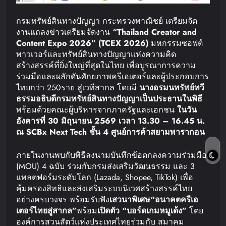
กรมทรัพย์สินทางปัญญา กระทรวงพาณิชย์ เตรียมจัด
งานแถลงข่าวเตรียมจัดงาน
“Thailand Creator and
Content Expo 2026” (TCEX 2026)
มหกรรมซอฟต์
พาวเวอร์และทรัพย์สินทางปัญญาแห่งความคิด
สร้างสรรค์ที่ยิ่งใหญ่ที่สุดในไทย เพื่อบูรณาการความ
ร่วมมือและผลักดันศักยภาพครีเอเตอร์และผู้ประกอบการ
ไทยกว่า 250ราย สู่เวทีสากล โดยมี
นางอรมน
ทรัพย์ทวี
ธรรม
อธิบดีกรมทรัพย์สินทางปัญญา
เป็นประธานในพิธี
พร้อมด้วยคณะผู้บริหารจากภาครัฐและเอกชน
ในวัน
อังคารที่
30
มิถุนายน
2569
เวลา
13.30 – 16.45
น
.
ณ
SCBx Next Tech
ชั้น
4
ศูนย์การค้าสยามพารากอน
ภายในงานพบกับพิธีลงนามบันทึกข้อตกลงความร่วมมือ
(MOU) 4 ฉบับ ร่วมกับกรมส่งเสริมวัฒนธรรม และ 3
แพลตฟอร์มระดับโลก (Lazada, Shopee, TikTok) เพื่อ
คุ้มครองสิทธิและส่งเสริมระบบนิเวศสร้างสรรค์ไทย
อย่างครบวงจร พร้อมรับฟัง
เสวนาพิเศษ
“
อนาคตครีเอ
เตอร์ไทยสู่สากล
”
พร้อม
เปิดตัว
“
บอร์ดเกมหมูเด้ง
”
โดย
องค์การสวนสัตว์แห่งประเทศไทยร่วมกับ สมาคม