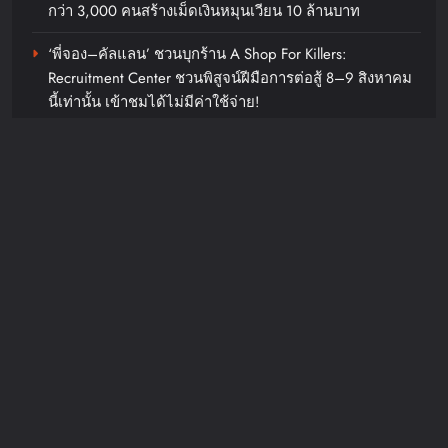
กลุ่ม ภัณฑารักษ์โดย เจมส์ ลุยจิ
กว่า 3,000 คนสร้างเม็ดเงินหมุนเวียน 10 ล้านบาท
ทานา (James Luigi Tana) 31
‘พี่จอง–คัลแลน’ ชวนบุกร้าน A Shop For Killers:
กรกฎาคม – 29 สิงหาคม 2569 ริ
Recruitment Center ชวนพิสูจน์ฝีมือการต่อสู้ 8–9 สิงหาคม
ชาร์ด โคห์ ไฟน์ อาร์ต กรุงเทพฯ
นี้เท่านั้น เข้าชมได้ไม่มีค่าใช้จ่าย!
chillandfin
7 days ago
0
รู้จัก ADÉLA ป๊อปสตาร์สาวดาวรุ่งจากสโลวาเกีย กับเพลงสุด
ไวรัล “Ain’t In LA”พร้อมประกาศอัลบั้มเดบิวต์ PRIMA
“HPV ไม่เป็นไร…ไม่ได้”
เตรียมปล่อย 4 ก.ย. นี้
สภากาชาดไทย-กทม. ขนทัพศิลปิน
นักแสดงชวนเต้นรู้ทัน HPV ที่
สวนลุมพินี 5 ส.ค.นี้
Recent Comments
chillandfin
7 days ago
0
JosephMof
on
“Golden” สร้างตำนานไม่หยุด คว้าอันดับ 1
Billboard Hot 100 + ทำลายสถิติ Perfect All-Kill ที่เกาหลี
ครองใจทุกเพศทุกวัยทั่วโลก ศิลปิน + ครีเอเตอร์แห่ทำคลิป
อย่างต่อเนื่อง