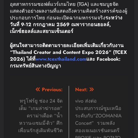
อุตสาหกรรมซอฟต์แวร์เกมไทย (TGA) และชมบูธจัด
แสดงตัวอย่างผลงานที่แสดงถึงความคิดสร้างสรรค์ของผู้
ประกอบการไทย ก่อนจะเปิดฉากมหกรรมจริง
ระหว่าง
วันที่
9-12
กรกฎาคม
2569
ณ
พารากอน
ฮอลล์
,
เน็กซ์ฮอลล์
และสยามเซ็นเตอร์
ผู้สนใจสามารถติดตามรายละเอียดเพิ่มเติมเกี่ยวกับงาน
“Thailand Creator and Content Expo 2026” (TCEX
2026)
ได้ที่
www.tcexthailand.com
และ
Facebook:
กรมทรัพย์สินทางปัญญา
Post
Previous:
Next:
navigation
ทรูโฟร์ยู ช่อง 24 จัด
vivo ส่งต่อ
เต็ม “เกมล่าฆ่ารอด”
ประสบการณ์ซูมเหนือ
ดราม่าเดือด “น้ำ
ระดับกับ“ZOOMANIA
หวาน-แซมมี่-ดิว” ศึก
Concert” รวมพลัง
เพื่อนรักสู่เดิมพันชีวิต
สองเจเนอเรชันดนตรี
PROXIE และ POTATO