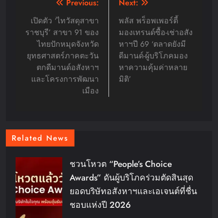
Post
Previous:
Next:
navigation
เปิดตัว ‘ไทวัสดุสาขา
พลัส พร็อพเพอร์ตี้
ราชบุรี’ สาขา 91 ของ
มองเทรนด์ซื้อ-เช่าอสัง
ไทยปักหมุดจังหวัด
หาฯปี 69 ‘ตลาดยังมี
ยุทธศาสตร์ภาคตะวัน
ดีมานด์-ผู้บริโภคมอง
ตกดีมานด์อสังหาฯ
หาความคุ้มค่าหลาย
และโครงการพัฒนา
มิติ’
เมือง
Related News
ชวนโหวต “People’s Choice
Awards” ดันผู้บริโภคร่วมตัดสินสุด
ยอดบริษัทอสังหาฯและเอเจนต์ที่ชื่น
ชอบแห่งปี 2026