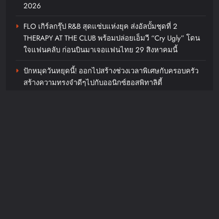
2026
สากล
FLO เกิร์ลกรุ๊ป R&B สุดแซ่บแห่งยุค ส่งอัลบั้มชุดที่ 2
chillandfin
2 days ago
0
THERAPY AT THE CLUB พร้อมปล่อยเอ็มวี “Cry Ugly” โดน
ใจแฟนคลับ ก่อนบินมาเจอแฟนไทย 29 สิงหาคมนี้
ปักหมุดวันหยุดนี้! ออกไปสร้างช่วงเวลาพิเศษกับครอบครัว
สร้างความทรงจำดีๆไปกับออนิกซ์ฮอสพิทาลิตี้
“ลูกเกด เมทินี” ฟาดสายฮา “ดีเจอ๋อง- แพท-ซานิ” พร้อม
“น้ำดื่มคริสตัล” ภายใต้กลุ่มบริษัท
เปลี่ยนโหมดสายลุยเมื่อเจอภารกิจหินใน “Surgery Wars
ไทยเบฟเวอเรจจำกัด (มหาชน) ร่วม
สงครามแห่งความงาม” อีพี6
สนับสนุนนิทรรศการ “YOUNG รักษ์
ทะเล : SEA THE CHANGE” ชวน
Recent Comments
คนรุ่นใหม่ร่วมอนุรักษ์ทะเลอย่าง
ยั่งยืน
JosephMof
on
“Golden” สร้างตำนานไม่หยุด คว้าอันดับ 1
Billboard Hot 100 + ทำลายสถิติ Perfect All-Kill ที่เกาหลี
chillandfin
2 days ago
0
ครองใจทุกเพศทุกวัยทั่วโลก ศิลปิน + ครีเอเตอร์แห่ทำคลิป
อย่างต่อเนื่อง