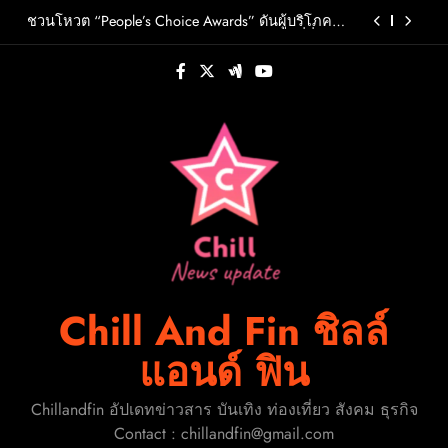
Skip
วต์ PRIMA เตรียมปล่อย 4 ก.ย. นี้
ชวนโหวต “People’s Choice Awards” ดันผู้บริโภค
to
ร่วมตัดสินสุดยอดบริษัทอสังหาฯและเอเจนต์ที่ชื่น
ชอบแห่งปี 2026
content
FLO เกิร์ลกรุ๊ป R&B สุดแซ่บแห่งยุค ส่งอัลบั้มชุดที่ 2
THERAPY AT THE CLUB พร้อมปล่อยเอ็มวี “Cry Ugly”
โดนใจแฟนคลับ ก่อนบินมาเจอแฟนไทย 29 สิงหาคม
ปักหมุดวันหยุดนี้! ออกไปสร้างช่วงเวลาพิเศษกับ
นี้
ครอบครัว สร้างความทรงจำดีๆไปกับออนิกซ์ฮอสพิ
ทาลิตี้
รู้จัก ADÉLA ป๊อปสตาร์สาวดาวรุ่งจากสโลวาเกีย กับ
เพลงสุดไวรัล “Ain’t In LA”พร้อมประกาศอัลบั้มเดบิ
วต์ PRIMA เตรียมปล่อย 4 ก.ย. นี้
ชวนโหวต “People’s Choice Awards” ดันผู้บริโภค
ร่วมตัดสินสุดยอดบริษัทอสังหาฯและเอเจนต์ที่ชื่น
ชอบแห่งปี 2026
FLO เกิร์ลกรุ๊ป R&B สุดแซ่บแห่งยุค ส่งอัลบั้มชุดที่ 2
THERAPY AT THE CLUB พร้อมปล่อยเอ็มวี “Cry Ugly”
โดนใจแฟนคลับ ก่อนบินมาเจอแฟนไทย 29 สิงหาคม
ปักหมุดวันหยุดนี้! ออกไปสร้างช่วงเวลาพิเศษกับ
นี้
ครอบครัว สร้างความทรงจำดีๆไปกับออนิกซ์ฮอสพิ
ทาลิตี้
Chill And Fin ชิลล์
แอนด์ ฟิน
Chillandfin อัปเดทข่าวสาร บันเทิง ท่องเที่ยว สังคม ธุรกิจ
Contact : chillandfin@gmail.com