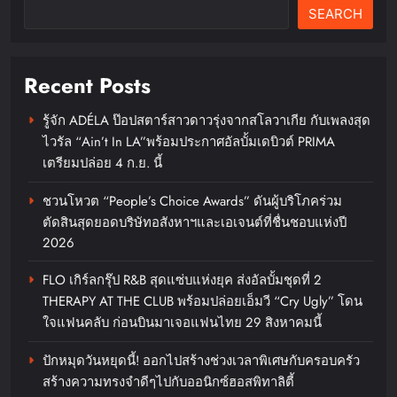
SEARCH
แสนสิริ เข้าใจความกังวลผู้ซื้อบ้าน
ยุคใหม่ ส่งแคมเปญ “ดีลนี้เริ่ด แจก
แรง แซงทุกดีล สูงสุด 1 ล้าน*”เอา
Recent Posts
ใจกลุ่มเรียลดีมานด์ ตอบรับกระแสดี
บ้านไม่เกิน 10 ล้าน สร้างยอดขาย
รู้จัก ADÉLA ป๊อปสตาร์สาวดาวรุ่งจากสโลวาเกีย กับเพลงสุด
ครึ่งปีแรก กว่า 4,000 ล้านบาท
ไวรัล “Ain’t In LA”พร้อมประกาศอัลบั้มเดบิวต์ PRIMA
เตรียมปล่อย 4 ก.ย. นี้
chillandfin
2 days ago
0
ชวนโหวต “People’s Choice Awards” ดันผู้บริโภคร่วม
ตัดสินสุดยอดบริษัทอสังหาฯและเอเจนต์ที่ชื่นชอบแห่งปี
2026
FLO เกิร์ลกรุ๊ป R&B สุดแซ่บแห่งยุค ส่งอัลบั้มชุดที่ 2
THERAPY AT THE CLUB พร้อมปล่อยเอ็มวี “Cry Ugly” โดน
ใจแฟนคลับ ก่อนบินมาเจอแฟนไทย 29 สิงหาคมนี้
ปักหมุดวันหยุดนี้! ออกไปสร้างช่วงเวลาพิเศษกับครอบครัว
สร้างความทรงจำดีๆไปกับออนิกซ์ฮอสพิทาลิตี้