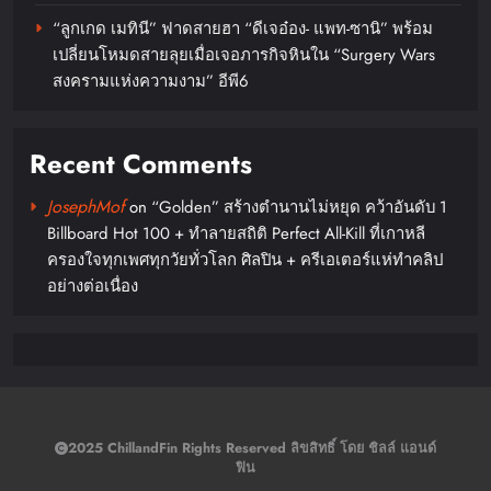
“ลูกเกด เมทินี” ฟาดสายฮา “ดีเจอ๋อง- แพท-ซานิ” พร้อม
GUNKUL – LH Bank ลงนามสัญญา
เปลี่ยนโหมดสายลุยเมื่อเจอภารกิจหินใน “Surgery Wars
สินเชื่อสีเขียว 1,000 ล้านบาท เดิน
สงครามแห่งความงาม” อีพี6
หน้าลงทุนโรงไฟฟ้าพลังงานสะอาด
รับเป้าหมาย Carbon Neutrality และ
Recent Comments
Net Zero Emissions ของประเทศ
JosephMof
on
“Golden” สร้างตำนานไม่หยุด คว้าอันดับ 1
chillandfin
2 days ago
0
Billboard Hot 100 + ทำลายสถิติ Perfect All-Kill ที่เกาหลี
OMODA & JAECOO ประกาศ
ครองใจทุกเพศทุกวัยทั่วโลก ศิลปิน + ครีเอเตอร์แห่ทำคลิป
อย่างต่อเนื่อง
ทิศทางธุรกิจครึ่งปีหลังชูกลยุทธ์การ
เป็น REEV Pioneer ในตลาดไทย
พร้อมต่อยอดความสำเร็จครึ่งปีแรก
ด้วยแคมเปญ “Right Deal, Right
Now”
chillandfin
3 days ago
2025 ChillandFin Rights Reserved ลิขสิทธิ์ โดย ชิลล์ แอนด์
0
ฟิน