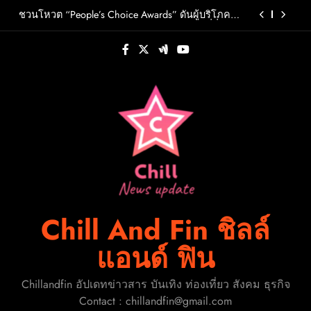
ร่วมตัดสินสุดยอดบริษัทอสังหาฯและเอเจนต์ที่ชื่น
Skip
ชอบแห่งปี 2026
FLO เกิร์ลกรุ๊ป R&B สุดแซ่บแห่งยุค ส่งอัลบั้มชุดที่ 2
to
THERAPY AT THE CLUB พร้อมปล่อยเอ็มวี “Cry Ugly”
content
โดนใจแฟนคลับ ก่อนบินมาเจอแฟนไทย 29 สิงหาคม
ปักหมุดวันหยุดนี้! ออกไปสร้างช่วงเวลาพิเศษกับ
นี้
ครอบครัว สร้างความทรงจำดีๆไปกับออนิกซ์ฮอสพิ
ทาลิตี้
รู้จัก ADÉLA ป๊อปสตาร์สาวดาวรุ่งจากสโลวาเกีย กับ
เพลงสุดไวรัล “Ain’t In LA”พร้อมประกาศอัลบั้มเดบิ
วต์ PRIMA เตรียมปล่อย 4 ก.ย. นี้
ชวนโหวต “People’s Choice Awards” ดันผู้บริโภค
ร่วมตัดสินสุดยอดบริษัทอสังหาฯและเอเจนต์ที่ชื่น
ชอบแห่งปี 2026
FLO เกิร์ลกรุ๊ป R&B สุดแซ่บแห่งยุค ส่งอัลบั้มชุดที่ 2
THERAPY AT THE CLUB พร้อมปล่อยเอ็มวี “Cry Ugly”
โดนใจแฟนคลับ ก่อนบินมาเจอแฟนไทย 29 สิงหาคม
ปักหมุดวันหยุดนี้! ออกไปสร้างช่วงเวลาพิเศษกับ
นี้
ครอบครัว สร้างความทรงจำดีๆไปกับออนิกซ์ฮอสพิ
ทาลิตี้
Chill And Fin ชิลล์
แอนด์ ฟิน
Chillandfin อัปเดทข่าวสาร บันเทิง ท่องเที่ยว สังคม ธุรกิจ
Contact : chillandfin@gmail.com