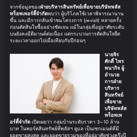
จากข้อมูลของ
ฝ่ายบริหารสินทรัพย์เพื่อขาย
บริษัท
พลัส
พร็อพเพอร์ตี้
จำกัด
พบว่า ผู้บริโภคใช้เวลาพิจารณานาน
ขึ้น และมีการกลับเข้าชมโครงการ (re-visit) หลายครั้ง
ก่อนตัดสินใจซื้ออย่างชัดเจน แม้ในกลุ่มที่อยู่อาศัยระดับ
บนยังคงมีดีมานด์ต่อเนื่อง แต่กระบวนการตัดสินใจยืด
ระยะเวลาออกไปเมื่อเทียบกับปีก่อนๆ
นายจิร
ศักดิ์
ไพร
พนากิจ
ผู้
อำนวย
การฝ่าย
บริหาร
สินทรัพย์
เพื่อขาย
บริษัท
พลัส
พร็อพเพ
อร์ตี้
จำกัด
เปิดเผยว่า กลุ่มบ้านระดับราคา 3–10 ล้าน
บาท ในพอร์ตสินทรัพย์ที่พลัสฯ ดูแล เป็นเซกเมนต์ที่มี
ยอดขายสูงสุด และยอดขายรวมของที่อยู่อาศัยช่วงครึ่งปี