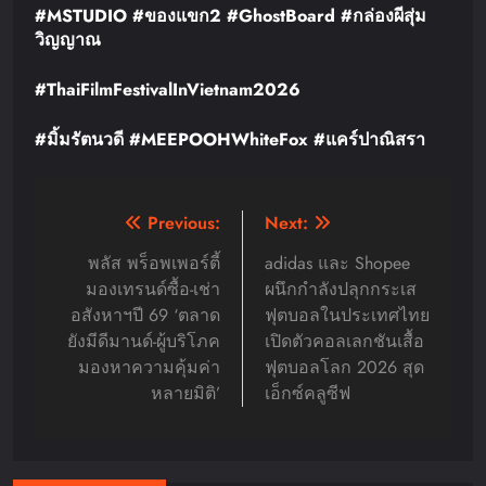
#MSTUDIO #
ของแขก
2 #GhostBoard #
กล่องผีสุ่ม
วิญญาณ
#ThaiFilmFestivalInVietnam2026
#
มิ้มรัตนวดี
#MEEPOOHWhiteFox #
แคร์ปาณิสรา
Post
Previous:
Next:
navigation
พลัส พร็อพเพอร์ตี้
adidas และ Shopee
มองเทรนด์ซื้อ-เช่า
ผนึกกำลังปลุกกระเส
อสังหาฯปี 69 ‘ตลาด
ฟุตบอลในประเทศไทย
ยังมีดีมานด์-ผู้บริโภค
เปิดตัวคอลเลกชันเสื้อ
มองหาความคุ้มค่า
ฟุตบอลโลก 2026 สุด
หลายมิติ’
เอ็กซ์คลูซีฟ