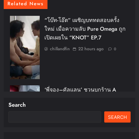
Related News
“โบ๊ท-โอ๊ต” เผชิญบททดสอบครั้ง
ใหม่ เมื่อความลับ Pure Omega ถูก
เปิดเผยใน “KNOT” EP.7
chillandfin
22 hours ago
0
‘พี่จอง–คัลแลน’ ชวนบุกร้าน A
Shop For Killers: Recruitment
Search
Center ชวนพิสูจน์ฝีมือการต่อสู้ 8–9
สิงหาคมนี้เท่านั้น เข้าชมได้ไม่มีค่า
SEARCH
ใช้จ่าย!
chillandfin
22 hours ago
0