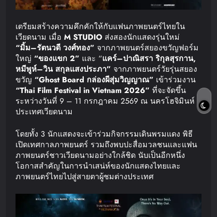
เตรียมสร้างความคึกคักให้กับแฟนภาพยนตร์ไทยใน
เวียดนาม เมื่อ
M STUDIO
ส่งสองนักแสดงรุ่นใหม่
“
มิ้ม
–
รัตนวดี
วงศ์ทอง
”
จากภาพยนตร์สยองขวัญฟอร์ม
ใหญ่
“
ของแขก
2”
และ “
แคร์
–
ปาณิสรา
ริกุลสุรกาน
,
หมีพูห์
–
วิน
สกุลแสงประภา
”
จากภาพยนตร์วัยรุ่นสยอง
ขวัญ
“Ghost Board
กล่องผีสุ่มวิญญาณ
”
เข้าร่วมงาน
“Thai Film Festival in Vietnam 2026”
ที่จะจัดขึ้น
ระหว่างวันที่ 9 – 11 กรกฎาคม 2569 ณ นครโฮจิมินห์
ประเทศเวียดนาม
โดยทั้ง 3 นักแสดงจะเข้าร่วมกิจกรรมเดินพรมแดง พิธี
เปิดเทศกาลภาพยนตร์ รวมถึงพบปะสื่อมวลชนและแฟน
ภาพยนตร์ชาวเวียดนามอย่างใกล้ชิด นับเป็นอีกหนึ่ง
โอกาสสำคัญในการนำเสน่ห์ของนักแสดงไทยและ
ภาพยนตร์ไทยไปสู่สายตาผู้ชมต่างประเทศ