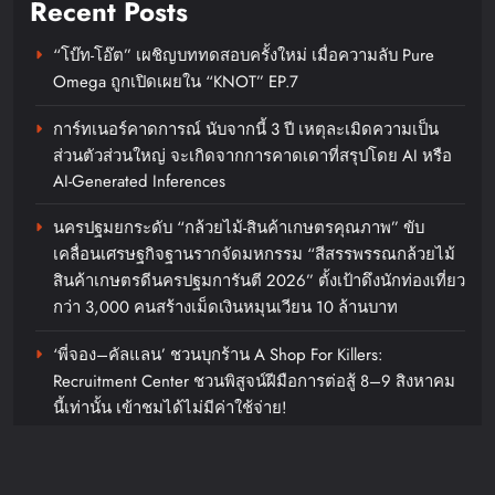
Recent Posts
“โบ๊ท-โอ๊ต” เผชิญบททดสอบครั้งใหม่ เมื่อความลับ Pure
Omega ถูกเปิดเผยใน “KNOT” EP.7
การ์ทเนอร์คาดการณ์ นับจากนี้ 3 ปี เหตุละเมิดความเป็น
ส่วนตัวส่วนใหญ่ จะเกิดจากการคาดเดาที่สรุปโดย AI หรือ
รู้จัก ADÉLA ป๊อปสตาร์สาวดาวรุ่ง
AI-Generated Inferences
จากสโลวาเกีย กับเพลงสุดไวรัล
นครปฐมยกระดับ “กล้วยไม้-สินค้าเกษตรคุณภาพ” ขับ
“Ain’t In LA”พร้อมประกาศอัลบั้มเด
เคลื่อนเศรษฐกิจฐานรากจัดมหกรรม “สีสรรพรรณกล้วยไม้
บิวต์ PRIMA เตรียมปล่อย 4 ก.ย. นี้
สินค้าเกษตรดีนครปฐมการันตี 2026” ตั้งเป้าดึงนักท่องเที่ยว
กว่า 3,000 คนสร้างเม็ดเงินหมุนเวียน 10 ล้านบาท
chillandfin
3 days ago
0
‘พี่จอง–คัลแลน’ ชวนบุกร้าน A Shop For Killers:
Recruitment Center ชวนพิสูจน์ฝีมือการต่อสู้ 8–9 สิงหาคม
นี้เท่านั้น เข้าชมได้ไม่มีค่าใช้จ่าย!
รู้จัก ADÉLA ป๊อปสตาร์สาวดาวรุ่งจากสโลวาเกีย กับเพลงสุด
ไวรัล “Ain’t In LA”พร้อมประกาศอัลบั้มเดบิวต์ PRIMA