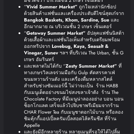
มีชีวิตชีวา บริเวณชั้น 2 เกษร เซ็นเตอร์
“
Vivid Summer Market”
ถูกใจเหล่านักช้อป
ด้วยสินค้าแฟชั่นและเครื่องประดับดีไซน์สุดเก๋จาก
Bangkok Baskets, Khom, Sardine, Sue
และ
อีกมากมาย ณ บริเวณชั้น 2 เกษร เซ็นเตอร์
“
Getaway Summer Market”
อัปลุคแฟชั่นนิสต้า
ด้วยเสื้อผ้าและแฟชั่นไอเท็มสำหรับเตรียมพร้อม
ออกทริปจาก
Lovebug, Kaya, Seasalt &
Vinegar, Sunev
ฯลฯ ที่บริเวณ The Urban, ชั้น G
เกษร อัมรินทร์
และพลาดไม่ได้กับ “
Zesty Summer Market”
ที่
ทางเกษรวิลเลจร่วมมือกับ Gulp คัดสรรคาเฟ่
ขนมหวานร้านดัง และเครื่องดื่มหลากสไตล์
สำหรับช่วงซัมเมอร์นี้ ไม่ว่าจะเป็น ร้าน HABB
กับเมนูเด็ดอย่างขนมไข่สงขลาเจ้าดัง ร้าน The
Chocolate Factory ที่มีเมนูน่าลองอย่าง บอน บอน
ช็อกโกแลต เสร็จแล้วไปจิบชาพรีเมียมจากร้าน
CHAR Flower Tea กับเมนูชาดอกไม้บาน หรือลอง
ชิมคุ้กกี้แอปเปิ้ลครัมเบิ้ลสอดไส้ครีมชีส ที่ร้าน
Appelle
และยังมีอีกหลายร้าน หลายเมนูที่รอให้ได้ไปลิ้ม