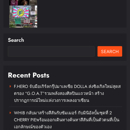
Search
ดีน่ารีเฟรชแบรนด์ครั้งใหญ่ดึง
BamBam ถ่ายทอดภาพลักษณ์ใหม่
SEARCH
ผ่านเครือข่ายสื่อ OOH ในระบบ
รถไฟฟ้า MRT
Recent Posts
chillandfin
16 hours ago
0
F.HERO จับมือเกิร์ลกรุ๊ปมาเลเซีย DOLLA ส่งซิงเกิลใหม่สุดส
ตรอง “G.O.A.T”รวมพลังสองศิลปินแถวหน้า สร้าง
ปรากฏการณ์ใหม่แห่งวงการเพลงอาเซียน
WHIB กลับมาสร้างสีสันรับซัมเมอร์ กับมินิอัลบั้มชุดที่ 2
CHERRY PIEพร้อมออกเดินทางค้นหาสีสันที่เป็นตัวตนที่เป็น
‘RAKSAPHAN’ เปิดฉากคอลเลกชัน
เอกลักษณ์ของตัวเอง