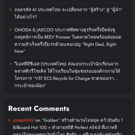
ระดับมาสเตอร์พีซคอลเลกชัน
แรก รังสรรค์ “ผ้าลายน้ำไหล” สู่ชิ้น
ถอดรหัส AI ประเทศไทย จะเปลี่ยนจาก “ผู้สร้าง” สู่ “ผู้นำ”
ได้อย่างไร?
งานศิลปะสะสมสุดลิมิเต็ด ถ่ายทอด
ภูมิปัญญาท้องถิ่นสู่สุนทรียภาพระดับ
OMODA & JAECOO ประกาศทิศทางธุรกิจครึ่งปีหลังชู
สากล
กลยุทธ์การเป็น REEV Pioneer ในตลาดไทยพร้อมต่อยอด
ความสำเร็จครึ่งปีแรกด้วยแคมเปญ “Right Deal, Right
chillandfin
16 hours ago
0
Now”
วีเอสทีอีซีเอส (ประเทศไทย) ส่งมอบกระเป๋านักเรียนจาก
พลาสติกรีไซเคิล ให้โรงเรียนในชุมชนรอบองค์กรภายใต้
โครงการ “VST ECS Recycle for Change ขวดของเรา…
กระเป๋าของน้อง”
Harley-Davidson® และโซดาสิงห์
ชวนร่วมฉลอง 5 ปี ASIA HARLEY
DAYS™ 2026 เทศกาลโมโตไลฟ์
Recent Comments
สไตล์ที่นักขี่ทั่วเอเชียรอคอย
JosephMof
on
“Golden” สร้างตำนานไม่หยุด คว้าอันดับ 1
chillandfin
2 days ago
0
Billboard Hot 100 + ทำลายสถิติ Perfect All-Kill ที่เกาหลี
ครองใจทุกเพศทุกวัยทั่วโลก ศิลปิน + ครีเอเตอร์แห่ทำคลิป