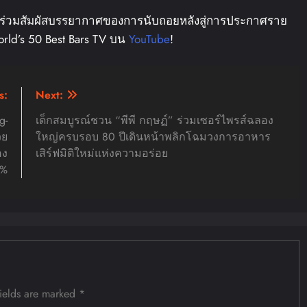
าร่วมสัมผัสบรรยากาศของการนับถอยหลังสู่การประกาศราย
orld’s 50 Best Bars TV บน
YouTube
!
s:
Next:
g-
เด็กสมบูรณ์ชวน “พีพี กฤษฏ์” ร่วมเซอร์ไพรส์ฉลอง
วย
ใหญ่ครบรอบ 80 ปีเดินหน้าพลิกโฉมวงการอาหาร
อง
เสิร์ฟมิติใหม่แห่งความอร่อย
0%
fields are marked
*