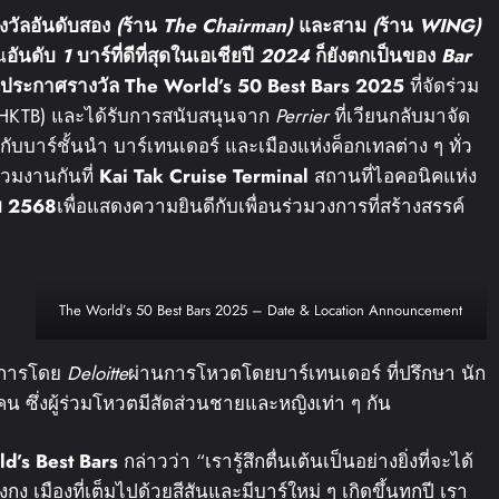
งวัลอันดับสอง
(
ร้าน
The Chairman)
และสาม
(
ร้าน
WING)
น
อันดับ
1
บาร์ที่ดีที่สุดในเอเชียปี
2024
ก็ยังตกเป็นของ
Bar
นประกาศรางวัล
The World’s 50 Best Bars 2025
ที่จัดร่วม
d: HKTB) และได้รับการสนับสนุนจาก
Perrier
ที่เวียนกลับมาจัด
้กับบาร์ชั้นนำ บาร์เทนเดอร์ และเมืองแห่งค็อกเทลต่าง ๆ ทั่ว
่วมงานกันที่
Kai Tak Cruise Terminal
สถานที่ไอคอนิคแห่ง
ม
2568
เพื่อแสดงความยินดีกับเพื่อนร่วมวงการที่สร้างสรรค์
The World’s 50 Best Bars 2025 – Date & Location Announcement
ินการโดย
Deloitte
ผ่านการโหวตโดยบาร์เทนเดอร์ ที่ปรึกษา นัก
น ซึ่งผู้ร่วมโหวตมีสัดส่วนชายและหญิงเท่า ๆ กัน
d’s Best Bars
กล่าวว่า “เรารู้สึกตื่นเต้นเป็นอย่างยิ่งที่จะได้
ง เมืองที่เต็มไปด้วยสีสันและมีบาร์ใหม่ ๆ เกิดขึ้นทุกปี เรา