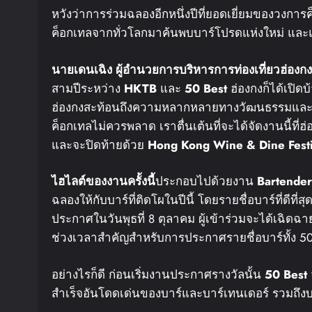
หวังว่าการร่วมฉลองอีกหนึ่งปีที่ยอดเยี่ยมของวงการค
ค็อกเทลจากทั่วโลกมาค้นพบบาร์โปรดแห่งใหม่ และแสด
นายเดน
เฉิง
ผู้อำนวยการบริหารการท่องเที่ยวฮ่องกง
สามปีระหว่าง
HKTB
และ
50 Best
ฮ่องกงก็ได้เปิด
ฮ่องกงสะท้อนถึงความหลากหลายทางวัฒนธรรมและควา
ค็อกเทลไม่ควรพลาด เราตื่นเต้นที่จะได้จัดงานนี้ที
และจะปิดท้ายด้วย
Hong Kong Wine & Dine Fest
ไฮไลต์ของงานครั้งนี้
ประกอบไปด้วยงาน
Bartender
ฉลองให้กับบาร์ที่ติดโผในปีนี้ โดยรายชื่อบาร์ที่ดีที่
ประกาศในวันพุธที่ 8 ตุลาคม ผู้เข้าร่วมจะได้เฉิดฉ
ช่วงเวลาสำคัญสำหรับการประกาศรายชื่อบาร์ทั้ง 50 
อย่างไรก็ดี ก่อนเริ่มงานประกาศรางวัลนั้น
50 Best
สำเร็จอันโดดเด่นของบาร์และบาร์เทนเดอร์ รวมถึงบา