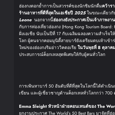
ฮ่องกงตอกย้ำการเป็นสวรรค์ของนักชิมนักดื่ม
คว้ารา
ร้านอาหารที่ดีที่สุดในเอเชียปี
2025
ในขณะเดียวกั
Leone
นอกจากนี้
ฮ่องกงยังประกาศเป็นเจ้าภาพงา
กับการท่องเที่ยวฮ่องกง (Hong Kong Tourism Boar
ฝั่งเอเชีย นับเป็นปีที่ 17 กับเฉลิมฉลองความสำเร็จให
โลก ผู้คนจากคอมมูนิตี้สายบาร์ยังเตรียมตบเท้าเข้าร
ใหม่ของฮ่องกงริมอ่าววิคตอเรีย
ใน
วันพุธที่
8
ตุลาค
ประสบการณ์ค็อกเทลสุดพิเศษให้กับผู้คนทั่วโลก
การเฟ้นหาบาร์ 50 อันดับที่ดีที่สุดในโลกนี้ได้ดำเน
เขียน และผู้เชี่ยวชาญด้านค็อกเทลทั่วโลกกว่า 700 ค
Emma Sleight
หัวหน้าฝ่ายคอนเทนต์ของ
The Worl
ยกงานประกาศ The World’s 50 Best Bars มาจัดที่ฮ่องก