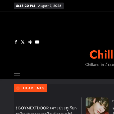
Skip
5:48:21 PM
August 7, 2026
to
content
FL
ร
Chil
FL
Chillandfin อัปเ
HEADLINES
4 Days Ago
OR เคาะประตูเรียก
ฮวังอินยอบ เตรียมหอบค