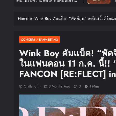
ใส กับคอนเสิร์ต
อีกครั้งในงาน 2026 H
OUR ‘KNOCK ON
FANMEETING TOUR
In 
ม.ค. ปีหน้า!!
สิงหาคมนี้
Home
Wink Boy คัมแบ็ค! “พัคจีฮุน” เตรียมวิ้งค์
CONCERT / FANMEETING
Wink Boy คัมแบ็ค! “พัคจี
ในแฟนคอน 11 ก.ค. นี้!
FANCON [RE:FLECT] 
Chillandfin
3 Months Ago
0
1 Mins