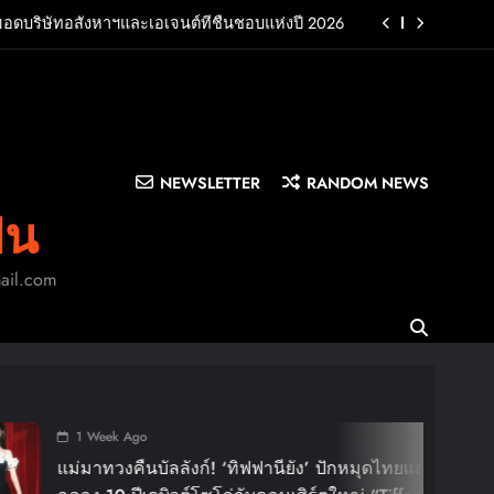
ยอดบริษัทอสังหาฯและเอเจนต์ที่ชื่นชอบแห่งปี 2026
UB พร้อมปล่อยเอ็มวี “Cry Ugly” โดนใจแฟนคลับ ก่อน
บินมาเจอแฟนไทย 29 สิงหาคมนี้
บครัว สร้างความทรงจำดีๆไปกับออนิกซ์ฮอสพิทาลิตี้
n LA”พร้อมประกาศอัลบั้มเดบิวต์ PRIMA เตรียมปล่อย
4 ก.ย. นี้
NEWSLETTER
RANDOM NEWS
ยอดบริษัทอสังหาฯและเอเจนต์ที่ชื่นชอบแห่งปี 2026
ิน
UB พร้อมปล่อยเอ็มวี “Cry Ugly” โดนใจแฟนคลับ ก่อน
บินมาเจอแฟนไทย 29 สิงหาคมนี้
mail.com
บครัว สร้างความทรงจำดีๆไปกับออนิกซ์ฮอสพิทาลิตี้
1 Week 
BIGBANG
งก์! ‘ทิฟฟานียัง’ ปักหมุดไทยแลนด์