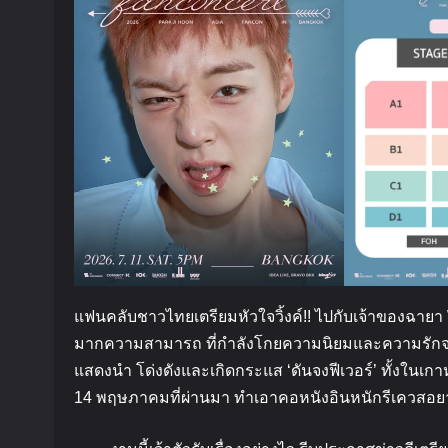
แฟนคลับชาวไทยเตรียมหัวใจวิ้งค์
!!
ไปกับเจ้าของฉายา
มากความสามารถ
ที่กำลังโกยความนิยมและความรัก
แสดงนำ
โด่งดังและเกิดกระแส
‘
ดันจงฟีเวอร์
’
ทั้งในเก
14
พฤษภาคมที่ผ่านมา
ทำเอาคอหนังอินหนักรีเควสอยาก