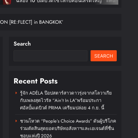
COSMOS 
์โซโล่กับคอนเสิร์ตใหญ่ “Tiffany
ชมังคลาฯ
alm Tour In Bangkok” ตุลานี้!
กรุงเทพ
NCON [RE:FLECT] in BANGKOK’
XX : C
DAESUNG
บัตร 28 
Search
SEARCH
Recent Posts
รู้จัก ADÉLA ป๊อปสตาร์สาวดาวรุ่งจากสโลวาเกีย
กับเพลงสุดไวรัล “Ain’t In LA”พร้อมประกา
ศอัลบั้มเดบิวต์ PRIMA เตรียมปล่อย 4 ก.ย. นี้
ชวนโหวต “People’s Choice Awards” ดันผู้บริโภค
ร่วมตัดสินสุดยอดบริษัทอสังหาฯและเอเจนต์ที่ชื่น
ชอบแห่งปี 2026