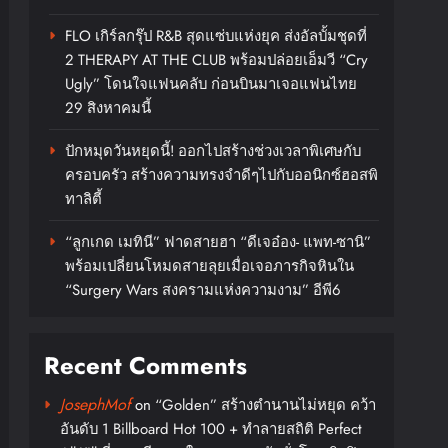
FLO เกิร์ลกรุ๊ป R&B สุดแซ่บแห่งยุค ส่งอัลบั้มชุดที่
2 THERAPY AT THE CLUB พร้อมปล่อยเอ็มวี “Cry
Ugly” โดนใจแฟนคลับ ก่อนบินมาเจอแฟนไทย
29 สิงหาคมนี้
ปักหมุดวันหยุดนี้! ออกไปสร้างช่วงเวลาพิเศษกับ
ครอบครัว สร้างความทรงจำดีๆไปกับออนิกซ์ฮอสพิ
ทาลิตี้
“ลูกเกด เมทินี” ฟาดสายฮา “ดีเจอ๋อง- แพท-ซานิ”
พร้อมเปลี่ยนโหมดสายลุยเมื่อเจอภารกิจหินใน
“Surgery Wars สงครามแห่งความงาม” อีพี6
Recent Comments
JosephMof
on
“Golden” สร้างตำนานไม่หยุด คว้า
อันดับ 1 Billboard Hot 100 + ทำลายสถิติ Perfect