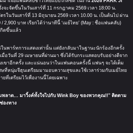
ียมมาเจอแฟนคลับชาวไทยแบบใกล้ชิด
ในงาน
2026 PARK JI
ึ่งจะจัดขึ้นในวันเสาร์ที่
11
กรกฎาคม
2569
เวลา
18:00
น
.
ตรในวันเสาร์ที่
13
มิถุนายน
2569
เวลา
10.00
น
.
เป็นต้นไป
ผ่าน
0 / 2,900
บาท
เรียกได้ว่านาทีนี้
‘
เมย์ไทย
’ (May :
ชื่อแฟนคลับ
)
ิดขึ้นแล้ว
ค่ในพาร์ทการแสดงเท่านั้น
แต่ยังกลับมาในฐานะนักร้องอีกครั้ง
ื่อวันที่
29
เมษายนที่ผ่านมา
ซึ่งได้รับกระแสตอบรับอย่างดีจาก
เขาอีกครั้ง
และแน่นอนว่าในแฟนคอนครั้งนี้
แฟนๆ
จะได้เต็ม
ศษที่หนุ่มจีฮุนเตรียมมามอบความสุขและใช้เวลาร่วมกับเมย์ไทย
ยที่เตรียมไว้เพื่องานนี้โดยเฉพาะ
ามพลาด
…
มาวิ้งค์ทั้งใจไปกับ
Wink Boy
ของพวกคุณ
!!”
ติดตาม
กช่องทาง