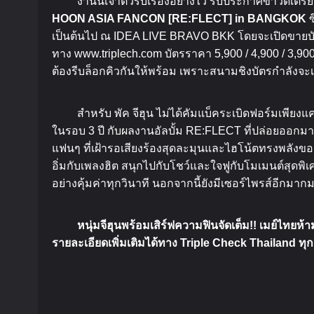
งานนี้เจ้าตัวรับเรื่องอย่างไว
รีบประกาศข่าวดีเตร
HOON ASIA FANCON [RE:FLECT] in BANGKOK
ซ
เป็นต้นไป
ณ
IDEA LIVE BRAVO BKK
โดยจะเปิดขายบั
ทาง
www.triplech.com
บัตรราคา
5,900 / 4,900 / 3,90
ต้องรีบล็อกคิวกันให้พร้อม
เพราะสนามชิงบัตรกำลังจะเก
สำหรับ
พัค
จีฮุน
ไม่ได้คัมแบ็คระเบิดฟอร์มเพียงแ
ในรอบ
3
ปี
กับผลงานอัลบั้ม
RE:FLECT
ที่ปล่อยออกมาเม
แฟนๆ
ที่เฝ้ารอเสียงร้องสุดละมุนและไฮโน้ตทรงพลังของ
อิ่มกับเพลงฮิต
สนุกไปกับโชว์และใจฟูกับโมเมนต์สุดพิเ
อย่างคุ้มค่าทุกวินาที
นอกจากนี้ยังมีเซอร์ไพรส์อีกมากมา
หนุ่มจีฮุนพร้อมเสิร์ฟความฟินจัดเต็ม
!!
เมย์ไทยห้
รายละเอียดเพิ่มเติมได้ทาง
Triple Check Thailand
ทุ